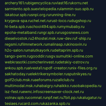
archery161.ru
bigencyclica.ru
vlast16.ru
korru.net
sarmiento.spb.su
extelopedia.ru
lammin-suo.spb.ru
iskatour.spb.ru
snpi.org.ru
running-line.ru
krygeva-spa.ru
chel.net.ru
rust-loco.ru
dugshop.ru
hl-beta.spb.ru
school494.spb.ru
mymubaby.ru
epoha-metalband.ru
ngr.spb.ru
rusgosnews.com
dieselvostok.ru
24hostel.msk.ru
w-dev.ru
f-ship.ru
regsmi.ru
filmnetwork.ru
malinasp.ru
kinosvin.ru
h2o-salon.ru
malutkayork.ru
deltaprim.spb.ru
tango-perm.ru
gooddir.ru
sgv.su
multiki-online.com
webkrasotki.com
cherinvest.ru
detskiy-ostrov.ru
ankou.spb.ru
alvesta1.ru
pdf-creator.ru
nix-files.org.ru
sakhatoday.ru
elektrikersymboler.ru
sputnikyes.ru
golf2club.msk.ru
aeforums.ru
zallclub.ru
multimodal.msk.ru
habaigry.ru
haikko.ru
sobakopedia.ru
isz-fest.ru
ewnc.info
screensaver-clock.net.ru
volnav.spb.ru
comnat.ru
npf.net.ru
7bit.pp.ru
kalugatur.ru
tesiaes.ru
card.com.ru
kazanka.spb.ru