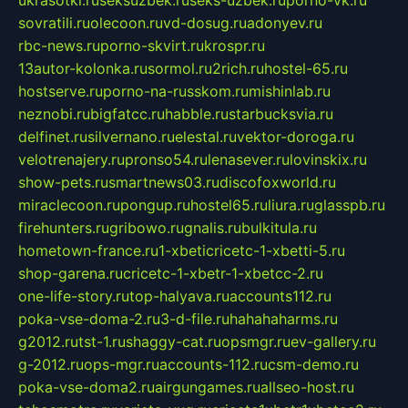
sovratili.ru
olecoon.ru
vd-dosug.ru
adonyev.ru
rbc-news.ru
porno-skvirt.ru
krospr.ru
13autor-kolonka.ru
sormol.ru
2rich.ru
hostel-65.ru
hostserve.ru
porno-na-russkom.ru
mishinlab.ru
neznobi.ru
bigfatcc.ru
habble.ru
starbucksvia.ru
delfinet.ru
silvernano.ru
elestal.ru
vektor-doroga.ru
velotrenajery.ru
pronso54.ru
lenasever.ru
lovinskix.ru
show-pets.ru
smartnews03.ru
discofoxworld.ru
miraclecoon.ru
pongup.ru
hostel65.ru
liura.ru
glasspb.ru
firehunters.ru
gribowo.ru
gnalis.ru
bulkitula.ru
hometown-france.ru
1-xbeticricetc-1-xbetti-5.ru
shop-garena.ru
cricetc-1-xbetr-1-xbetcc-2.ru
one-life-story.ru
top-halyava.ru
accounts112.ru
poka-vse-doma-2.ru
3-d-file.ru
hahahaharms.ru
g2012.ru
tst-1.ru
shaggy-cat.ru
opsmgr.ru
ev-gallery.ru
g-2012.ru
ops-mgr.ru
accounts-112.ru
csm-demo.ru
poka-vse-doma2.ru
airgungames.ru
allseo-host.ru