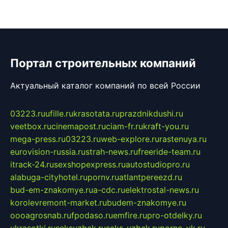
Портал строительных компаний
Актуальный каталог компаний по всей России
03223.ru
ufille.ru
krasotata.ru
prazdnikdushi.ru
veetbox.ru
cinemapost.ru
ciam-fr.ru
kraft-you.ru
mega-press.ru
03223.ru
web-explore.ru
rastenuya.ru
eurovision-russia.ru
strah-news.ru
freeride-team.ru
itrack-24.ru
sexshopexpress.ru
autostudiopro.ru
alabuga-cityhotel.ru
pornv.ru
atlantpereezd.ru
bud-em-znakomye.ru
a-cdc.ru
elektrostal-news.ru
korolevremont-market.ru
budem-znakomye.ru
oooagrosnab.ru
fpodaso.ru
emfire.ru
pro-otdelky.ru
ukrasotki.ru
seksuzbek.ru
seks-uzbek.ru
porno-vk.ru