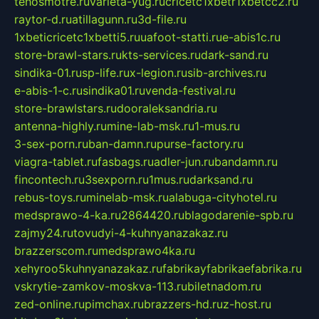
tehosmotre.ru
varieta-yug.ru
cricetc1xbetr1xbetcc2.ru
raytor-d.ru
atillagunn.ru
3d-file.ru
1xbeticricetc1xbetti5.ru
uafoot-statti.ru
e-abis1c.ru
store-brawl-stars.ru
kts-services.ru
dark-sand.ru
sindika-01.ru
sp-life.ru
x-legion.ru
sib-archives.ru
e-abis-1-c.ru
sindika01.ru
venda-festival.ru
store-brawlstars.ru
dooraleksandria.ru
antenna-highly.ru
mine-lab-msk.ru
1-mus.ru
3-sex-porn.ru
ban-damn.ru
purse-factory.ru
viagra-tablet.ru
fasbags.ru
adler-jun.ru
bandamn.ru
fincontech.ru
3sexporn.ru
1mus.ru
darksand.ru
rebus-toys.ru
minelab-msk.ru
alabuga-cityhotel.ru
medsprawo-4-ka.ru
2864420.ru
blagodarenie-spb.ru
zajmy24.ru
tovudyi-4-kuhnyanazakaz.ru
brazzerscom.ru
medsprawo4ka.ru
xehyroo5kuhnyanazakaz.ru
fabrikayfabrikaefabrika.ru
vskrytie-zamkov-moskva-113.ru
biletnadom.ru
zed-online.ru
pimchax.ru
brazzers-hd.ru
z-host.ru