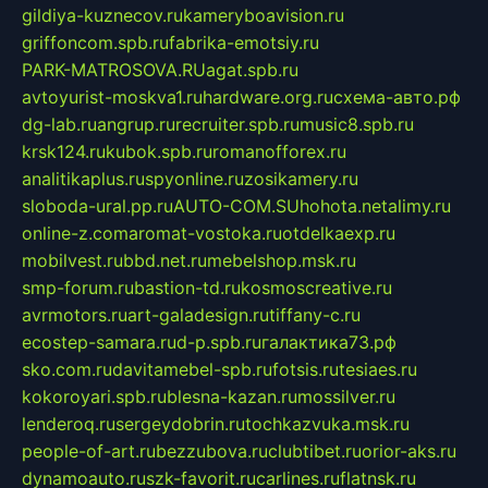
gildiya-kuznecov.ru
kameryboavision.ru
griffoncom.spb.ru
fabrika-emotsiy.ru
PARK-MATROSOVA.RU
agat.spb.ru
avtoyurist-moskva1.ru
hardware.org.ru
схема-авто.рф
dg-lab.ru
angrup.ru
recruiter.spb.ru
music8.spb.ru
krsk124.ru
kubok.spb.ru
romanofforex.ru
analitikaplus.ru
spyonline.ru
zosikamery.ru
sloboda-ural.pp.ru
AUTO-COM.SU
hohota.net
alimy.ru
online-z.com
aromat-vostoka.ru
otdelkaexp.ru
mobilvest.ru
bbd.net.ru
mebelshop.msk.ru
smp-forum.ru
bastion-td.ru
kosmoscreative.ru
avrmotors.ru
art-galadesign.ru
tiffany-c.ru
ecostep-samara.ru
d-p.spb.ru
галактика73.рф
sko.com.ru
davitamebel-spb.ru
fotsis.ru
tesiaes.ru
kokoroyari.spb.ru
blesna-kazan.ru
mossilver.ru
lenderoq.ru
sergeydobrin.ru
tochkazvuka.msk.ru
people-of-art.ru
bezzubova.ru
clubtibet.ru
orior-aks.ru
dynamoauto.ru
szk-favorit.ru
carlines.ru
flatnsk.ru