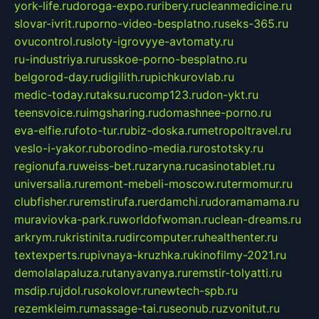
york-life.ru
doroga-expo.ru
ribery.ru
cleanmedicine.ru
slovar-ivrit.ru
porno-video-besplatno.ru
seks-365.ru
ovucontrol.ru
sloty-igrovyye-avtomaty.ru
ru-industriya.ru
russkoe-porno-besplatno.ru
belgorod-day.ru
digilith.ru
pichkurovlab.ru
medic-today.ru
taksu.ru
comp123.ru
don-ykt.ru
teensvoice.ru
imgsharing.ru
domashnee-porno.ru
eva-elfie.ru
foto-tur.ru
biz-doska.ru
metropoltravel.ru
veslo-i-yakor.ru
borodino-media.ru
rostotsky.ru
regionufa.ru
weiss-bet.ru
zaryna.ru
casinotablet.ru
universalia.ru
remont-mebeli-moscow.ru
termomur.ru
clubfisher.ru
remstirufa.ru
erdamchi.ru
doramamama.ru
muraviovka-park.ru
worldofwoman.ru
clean-dreams.ru
arkrym.ru
kristinita.ru
dircomputer.ru
healthenter.ru
textexperts.ru
pivnaya-kruzhka.ru
kinofilmy-2021.ru
demolalapaluza.ru
tanyavanya.ru
remstir-tolyatti.ru
msdip.ru
jdol.ru
sokolovr.ru
newtech-spb.ru
rezemkleim.ru
massage-tai.ru
seonub.ru
zvonitut.ru