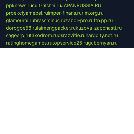
ppknews.ru
cult-alshei.ru
JAPANRUSSIA.RU
proekciyamebel.ru
imper-finans.ru
rim.org.ru
glamourai.ru
brassminus.ru
zabor-pro.ru
ftn.pp.ru
dorogoe58.ru
laimengpacker.ru
kuzova-zapchasti.ru
sageerp.ru
taxodrom.ru
dsrazvitie.ru
hardcity.net.ru
ratinghomegames.ru
topservice25.ru
gubernyan.ru
gtglasslined.ru
ii4.ru
tssport.spb.ru
andorra24.com
blackwallstreet.ru
oboimos.ru
optim-doors.com.ru
ikuch.ru
nycr.org.ru
npa21.ru
vremya-ch.spb.ru
desert000.ru
ivtorgi.ru
ifiori.ru
catalog-statei.ru
dcv.org.ru
spetsmaster174.ru
ipkameryhiseeu.ru
dum26.ru
ruspol.spb.ru
fr-opendp.ru
kam-solnyshko.ru
cheyenne-arapaho.ru
sevzapmetal.spb.ru
ted-lapidus.spb.ru
parasite-eliminator.ru
sigma-complete.ru
modernworld.ru
dama-moda.ru
eholot-group.ru
sk-nvkz.ru
DRONGOLD.RU
democratia2.ru
i-farmer.ru
mass-sport.org
jablonex.spb.ru
bookmess.ru
linkword.ru