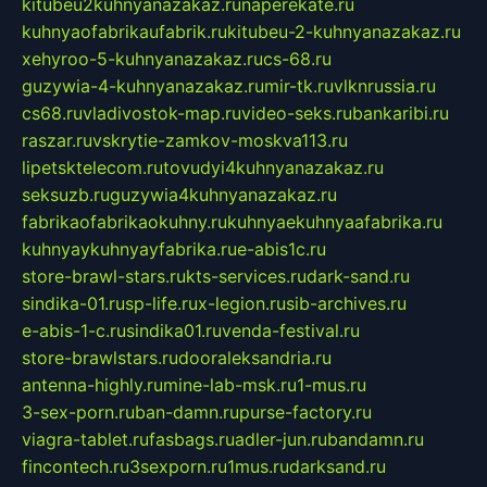
kitubeu2kuhnyanazakaz.ru
naperekate.ru
kuhnyaofabrikaufabrik.ru
kitubeu-2-kuhnyanazakaz.ru
xehyroo-5-kuhnyanazakaz.ru
cs-68.ru
guzywia-4-kuhnyanazakaz.ru
mir-tk.ru
vlknrussia.ru
cs68.ru
vladivostok-map.ru
video-seks.ru
bankaribi.ru
raszar.ru
vskrytie-zamkov-moskva113.ru
lipetsktelecom.ru
tovudyi4kuhnyanazakaz.ru
seksuzb.ru
guzywia4kuhnyanazakaz.ru
fabrikaofabrikaokuhny.ru
kuhnyaekuhnyaafabrika.ru
kuhnyaykuhnyayfabrika.ru
e-abis1c.ru
store-brawl-stars.ru
kts-services.ru
dark-sand.ru
sindika-01.ru
sp-life.ru
x-legion.ru
sib-archives.ru
e-abis-1-c.ru
sindika01.ru
venda-festival.ru
store-brawlstars.ru
dooraleksandria.ru
antenna-highly.ru
mine-lab-msk.ru
1-mus.ru
3-sex-porn.ru
ban-damn.ru
purse-factory.ru
viagra-tablet.ru
fasbags.ru
adler-jun.ru
bandamn.ru
fincontech.ru
3sexporn.ru
1mus.ru
darksand.ru