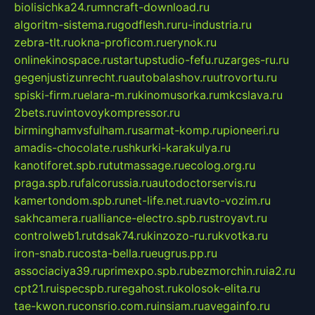
biolisichka24.ru
mncraft-download.ru
algoritm-sistema.ru
godflesh.ru
ru-industria.ru
zebra-tlt.ru
okna-proficom.ru
erynok.ru
onlinekinospace.ru
startupstudio-fefu.ru
zarges-ru.ru
gegenjustizunrecht.ru
autobalashov.ru
utrovortu.ru
spiski-firm.ru
elara-m.ru
kinomusorka.ru
mkcslava.ru
2bets.ru
vintovoykompressor.ru
birminghamvsfulham.ru
sarmat-komp.ru
pioneeri.ru
amadis-chocolate.ru
shkurki-karakulya.ru
kanotiforet.spb.ru
tutmassage.ru
ecolog.org.ru
praga.spb.ru
falcorussia.ru
autodoctorservis.ru
kamertondom.spb.ru
net-life.net.ru
avto-vozim.ru
sakhcamera.ru
alliance-electro.spb.ru
stroyavt.ru
controlweb1.ru
tdsak74.ru
kinzozo-ru.ru
kvotka.ru
iron-snab.ru
costa-bella.ru
eugrus.pp.ru
associaciya39.ru
primexpo.spb.ru
bezmorchin.ru
ia2.ru
cpt21.ru
ispecspb.ru
regahost.ru
kolosok-elita.ru
tae-kwon.ru
consrio.com.ru
insiam.ru
avegainfo.ru