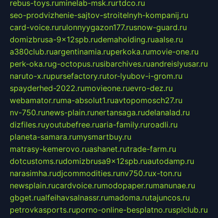
rebus-toys.ru
minelab-msk.ru
rtdco.ru
seo-prodvizhenie-sajtov-stroitelnyh-kompanij.ru
card-voice.ru
rulonnyygazon177.ru
snow-guard.ru
domizbrusa-9x12spb.ru
demaholding.ru
aalse.ru
a380club.ru
argentinamia.ru
perkoka.ru
movie-one.ru
perk-oka.ru
g-octopus.ru
sibarchives.ru
andreislyusar.ru
naruto-x.ru
pursefactory.ru
tor-lyubov-i-grom.ru
spayderhed-2022.ru
movieone.ru
evro-dez.ru
webamator.ru
ma-absolut1.ru
avtopomosch27.ru
nv-750.ru
news-plain.ru
nertansaga.ru
delanalad.ru
dizfiles.ru
youtubefree.ru
aria-family.ru
roadli.ru
planeta-samara.ru
mysmartbuy.ru
matrasy-kemerovo.ru
ashanet.ru
trade-farm.ru
dotcustoms.ru
domizbrusa9x12spb.ru
autodamp.ru
narasimha.ru
djcommodities.ru
nv750.ru
x-ton.ru
newsplain.ru
cardvoice.ru
modopaper.ru
manunae.ru
gbget.ru
alfeihavsalnassr.ru
madoma.ru
tajuncos.ru
petrovkasports.ru
porno-online-besplatno.ru
splclub.ru