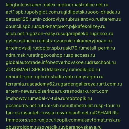
kingbolenskaner.ru
alex-motor.ru
astroline.net.ru
act1.spb.ru
polyglot.com.ru
gidlipetsk.ru
ooo-driada.ru
detsad125.ru
mir-zdoroviya.ru
bruslanovo.ru
siterem.ru
council.spb.ru
лодкипатриот.рф
kafekolizey.ru
iclub.net.ru
gazon-easy.ru
sugarepilekb.ru
grinox.ru
pylesostineco.ru
msts-ozarenie.ru
kameryjooan.ru
artemovskij.ru
dopler.spb.ru
aid70.ru
metall-perm.ru
ndm.msk.ru
ratingzooshop.ru
apiaccess.ru
globalautotrade.info
bezverhovskoe.ru
drsschool.ru
ZOOSMART.SPB.RU
dalakony.ru
medikijob.ru
remontt.spb.ru
photostudia.spb.ru
myragon.ru
terramia.ru
academy62.ru
gardengallereya.ru
rti.com.ru
artem-news.ru
biserinca.ru
krasnodarkurort.com
imshowtv.ru
mebel-v-tule.ru
mobtopik.ru
pcsecurity.net.ru
tool-sib.ru
multimetrunit.ru
sp-tour.ru
fan-cs.ru
santeh-russia.ru
symbian9.net.ru
DSHAIR.RU
tmmotors.spb.ru
xjocuricopii.com
musavtomat.msk.ru
obustrojdom.ru
sovetcik.ru
ybaranovskaya.ru