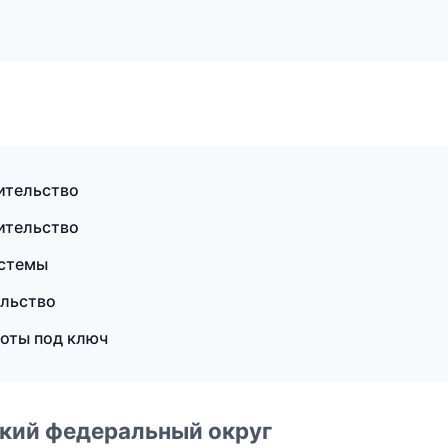
ительство
ительство
истемы
ельство
оты под ключ
ский федеральный округ