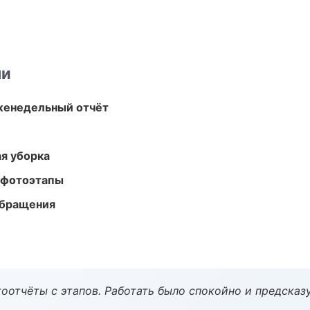
ми
женедельный отчёт
ая уборка
 фотоэтапы
обращения
оотчёты с этапов. Работать было спокойно и предсказ