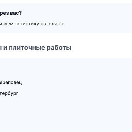
рез вас?
изуем логистику на объект.
 и плиточные работы
ереповец
тербург