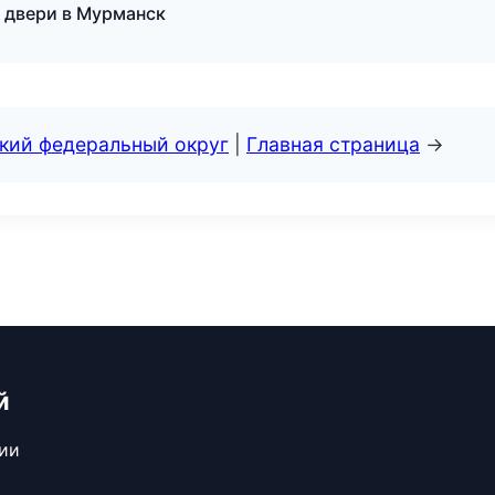
 двери в Мурманск
ский федеральный округ
|
Главная страница
→
й
сии