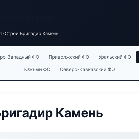
х компаний
т-Строй Бригадир Камень
ро-Западный ФО
Приволжский ФО
Уральский ФО
Южный ФО
Северо-Кавказский ФО
Бригадир Камень