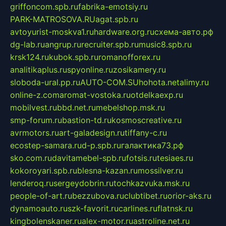
griffoncom.spb.ru
fabrika-emotsiy.ru
PARK-MATROSOVA.RU
agat.spb.ru
avtoyurist-moskva1.ru
hardware.org.ru
схема-авто.рф
dg-lab.ru
angrup.ru
recruiter.spb.ru
music8.spb.ru
krsk124.ru
kubok.spb.ru
romanofforex.ru
analitikaplus.ru
spyonline.ru
zosikamery.ru
sloboda-ural.pp.ru
AUTO-COM.SU
hohota.net
alimy.ru
online-z.com
aromat-vostoka.ru
otdelkaexp.ru
mobilvest.ru
bbd.net.ru
mebelshop.msk.ru
smp-forum.ru
bastion-td.ru
kosmoscreative.ru
avrmotors.ru
art-galadesign.ru
tiffany-c.ru
ecostep-samara.ru
d-p.spb.ru
галактика73.рф
sko.com.ru
davitamebel-spb.ru
fotsis.ru
tesiaes.ru
kokoroyari.spb.ru
blesna-kazan.ru
mossilver.ru
lenderoq.ru
sergeydobrin.ru
tochkazvuka.msk.ru
people-of-art.ru
bezzubova.ru
clubtibet.ru
orior-aks.ru
dynamoauto.ru
szk-favorit.ru
carlines.ru
flatnsk.ru
kingbolenskaner.ru
alex-motor.ru
astroline.net.ru