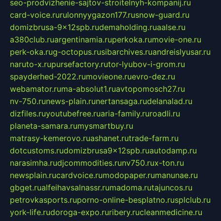
seo-prodvizhenie-sajtov-stroitelnyh-kompanij.ru
card-voice.ru
rulonnyygazon177.ru
snow-guard.ru
domizbrusa-9x12spb.ru
demaholding.ru
aalse.ru
a380club.ru
argentinamia.ru
perkoka.ru
movie-one.ru
perk-oka.ru
g-octopus.ru
sibarchives.ru
andreislyusar.ru
naruto-x.ru
pursefactory.ru
tor-lyubov-i-grom.ru
spayderhed-2022.ru
movieone.ru
evro-dez.ru
webamator.ru
ma-absolut1.ru
avtopomosch27.ru
nv-750.ru
news-plain.ru
nertansaga.ru
delanalad.ru
dizfiles.ru
youtubefree.ru
aria-family.ru
roadli.ru
planeta-samara.ru
mysmartbuy.ru
matrasy-kemerovo.ru
ashanet.ru
trade-farm.ru
dotcustoms.ru
domizbrusa9x12spb.ru
autodamp.ru
narasimha.ru
djcommodities.ru
nv750.ru
x-ton.ru
newsplain.ru
cardvoice.ru
modopaper.ru
manunae.ru
gbget.ru
alfeihavsalnassr.ru
madoma.ru
tajuncos.ru
petrovkasports.ru
porno-online-besplatno.ru
splclub.ru
york-life.ru
doroga-expo.ru
ribery.ru
cleanmedicine.ru