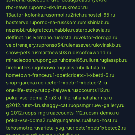
rbc-news.ru
porno-skvirt.ru
krospr.ru
13autor-kolonka.ru
sormol.ru
2rich.ru
hostel-65.ru
hostserve.ru
porno-na-russkom.ru
mishinlab.ru
neznobi.ru
bigfatcc.ru
habble.ru
starbucksvia.ru
delfinet.ru
silvernano.ru
elestal.ru
vektor-doroga.ru
velotrenajery.ru
pronso54.ru
lenasever.ru
lovinskix.ru
show-pets.ru
smartnews03.ru
discofoxworld.ru
miraclecoon.ru
pongup.ru
hostel65.ru
liura.ru
glasspb.ru
firehunters.ru
gribowo.ru
gnalis.ru
bulkitula.ru
hometown-france.ru
1-xbeticricetc-1-xbetti-5.ru
shop-garena.ru
cricetc-1-xbetr-1-xbetcc-2.ru
one-life-story.ru
top-halyava.ru
accounts112.ru
poka-vse-doma-2.ru
3-d-file.ru
hahahaharms.ru
g2012.ru
tst-1.ru
shaggy-cat.ru
opsmgr.ru
ev-gallery.ru
g-2012.ru
ops-mgr.ru
accounts-112.ru
csm-demo.ru
poka-vse-doma2.ru
airgungames.ru
allseo-host.ru
tehosmotre.ru
varieta-yug.ru
cricetc1xbetr1xbetcc2.ru