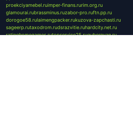
proekciyamebel.ru
imper-finans.ru
rim.org.ru
glamourai.ru
brassminus.ru
zabor-pro.ru
ftn.pp.ru
dorogoe58.ru
laimengpacker.ru
kuzova-zapchasti.ru
sageerp.ru
taxodrom.ru
dsrazvitie.ru
hardcity.net.ru
ratinghomegames.ru
topservice25.ru
gubernyan.ru
gtglasslined.ru
ii4.ru
tssport.spb.ru
andorra24.com
blackwallstreet.ru
oboimos.ru
optim-doors.com.ru
ikuch.ru
nycr.org.ru
npa21.ru
vremya-ch.spb.ru
desert000.ru
ivtorgi.ru
ifiori.ru
catalog-statei.ru
dcv.org.ru
spetsmaster174.ru
ipkameryhiseeu.ru
dum26.ru
ruspol.spb.ru
fr-opendp.ru
kam-solnyshko.ru
cheyenne-arapaho.ru
sevzapmetal.spb.ru
ted-lapidus.spb.ru
parasite-eliminator.ru
sigma-complete.ru
modernworld.ru
dama-moda.ru
eholot-group.ru
sk-nvkz.ru
DRONGOLD.RU
democratia2.ru
i-farmer.ru
mass-sport.org
jablonex.spb.ru
bookmess.ru
linkword.ru
refineua.com.ru
cs-spec.net.ru
altay-mebel.ru