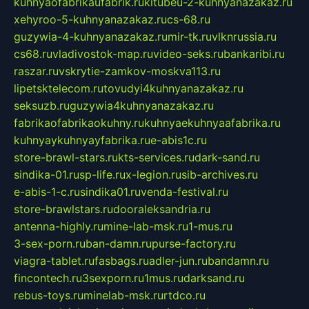
kuhnyaofabrikaufabrik.ru
kitubeu-2-kuhnyanazakaz.ru
xehyroo-5-kuhnyanazakaz.ru
cs-68.ru
guzywia-4-kuhnyanazakaz.ru
mir-tk.ru
vlknrussia.ru
cs68.ru
vladivostok-map.ru
video-seks.ru
bankaribi.ru
raszar.ru
vskrytie-zamkov-moskva113.ru
lipetsktelecom.ru
tovudyi4kuhnyanazakaz.ru
seksuzb.ru
guzywia4kuhnyanazakaz.ru
fabrikaofabrikaokuhny.ru
kuhnyaekuhnyaafabrika.ru
kuhnyaykuhnyayfabrika.ru
e-abis1c.ru
store-brawl-stars.ru
kts-services.ru
dark-sand.ru
sindika-01.ru
sp-life.ru
x-legion.ru
sib-archives.ru
e-abis-1-c.ru
sindika01.ru
venda-festival.ru
store-brawlstars.ru
dooraleksandria.ru
antenna-highly.ru
mine-lab-msk.ru
1-mus.ru
3-sex-porn.ru
ban-damn.ru
purse-factory.ru
viagra-tablet.ru
fasbags.ru
adler-jun.ru
bandamn.ru
fincontech.ru
3sexporn.ru
1mus.ru
darksand.ru
rebus-toys.ru
minelab-msk.ru
rtdco.ru