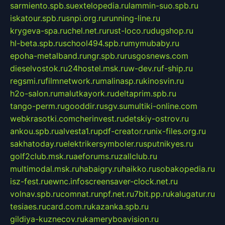
sarmiento.spb.su
extelopedia.ru
lammin-suo.spb.ru
iskatour.spb.ru
snpi.org.ru
running-line.ru
krygeva-spa.ru
chel.net.ru
rust-loco.ru
dugshop.ru
hl-beta.spb.ru
school494.spb.ru
mymubaby.ru
epoha-metalband.ru
ngr.spb.ru
rusgosnews.com
dieselvostok.ru
24hostel.msk.ru
w-dev.ru
f-ship.ru
regsmi.ru
filmnetwork.ru
malinasp.ru
kinosvin.ru
h2o-salon.ru
malutkayork.ru
deltaprim.spb.ru
tango-perm.ru
gooddir.ru
sgv.su
multiki-online.com
webkrasotki.com
cherinvest.ru
detskiy-ostrov.ru
ankou.spb.ru
alvesta1.ru
pdf-creator.ru
nix-files.org.ru
sakhatoday.ru
elektrikersymboler.ru
sputnikyes.ru
golf2club.msk.ru
aeforums.ru
zallclub.ru
multimodal.msk.ru
habaigry.ru
haikko.ru
sobakopedia.ru
isz-fest.ru
ewnc.info
screensaver-clock.net.ru
volnav.spb.ru
comnat.ru
npf.net.ru
7bit.pp.ru
kalugatur.ru
tesiaes.ru
card.com.ru
kazanka.spb.ru
gildiya-kuznecov.ru
kameryboavision.ru