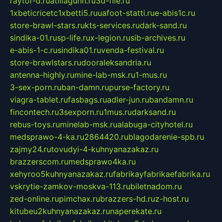
raytor-d.ru
atillagunn.ru
3d-file.ru
1xbeticricetc1xbetti5.ru
uafoot-statti.ru
e-abis1c.ru
store-brawl-stars.ru
kts-services.ru
dark-sand.ru
sindika-01.ru
sp-life.ru
x-legion.ru
sib-archives.ru
e-abis-1-c.ru
sindika01.ru
venda-festival.ru
store-brawlstars.ru
dooraleksandria.ru
antenna-highly.ru
mine-lab-msk.ru
1-mus.ru
3-sex-porn.ru
ban-damn.ru
purse-factory.ru
viagra-tablet.ru
fasbags.ru
adler-jun.ru
bandamn.ru
fincontech.ru
3sexporn.ru
1mus.ru
darksand.ru
rebus-toys.ru
minelab-msk.ru
alabuga-cityhotel.ru
medsprawo-4-ka.ru
2864420.ru
blagodarenie-spb.ru
zajmy24.ru
tovudyi-4-kuhnyanazakaz.ru
brazzerscom.ru
medsprawo4ka.ru
xehyroo5kuhnyanazakaz.ru
fabrikayfabrikaefabrika.ru
vskrytie-zamkov-moskva-113.ru
biletnadom.ru
zed-online.ru
pimchax.ru
brazzers-hd.ru
z-host.ru
kitubeu2kuhnyanazakaz.ru
naperekate.ru