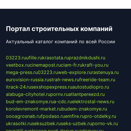
Портал строительных компаний
Актуальный каталог компаний по всей России
03223.ru
ufille.ru
krasotata.ru
prazdnikdushi.ru
veetbox.ru
cinemapost.ru
ciam-fr.ru
kraft-you.ru
mega-press.ru
03223.ru
web-explore.ru
rastenuya.ru
eurovision-russia.ru
strah-news.ru
freeride-team.ru
itrack-24.ru
sexshopexpress.ru
autostudiopro.ru
alabuga-cityhotel.ru
pornv.ru
atlantpereezd.ru
bud-em-znakomye.ru
a-cdc.ru
elektrostal-news.ru
korolevremont-market.ru
budem-znakomye.ru
oooagrosnab.ru
fpodaso.ru
emfire.ru
pro-otdelky.ru
ukrasotki.ru
seksuzbek.ru
seks-uzbek.ru
porno-vk.ru
sovratili.ru
olecoon.ru
vd-dosug.ru
adonyev.ru