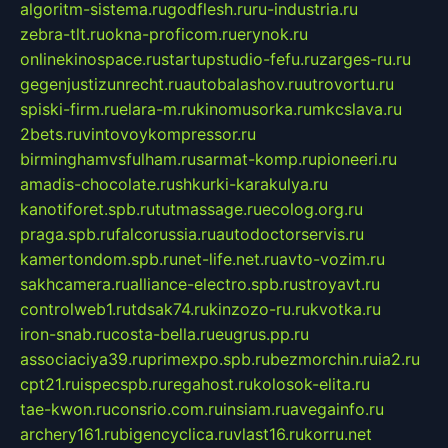
algoritm-sistema.ru
godflesh.ru
ru-industria.ru
zebra-tlt.ru
okna-proficom.ru
erynok.ru
onlinekinospace.ru
startupstudio-fefu.ru
zarges-ru.ru
gegenjustizunrecht.ru
autobalashov.ru
utrovortu.ru
spiski-firm.ru
elara-m.ru
kinomusorka.ru
mkcslava.ru
2bets.ru
vintovoykompressor.ru
birminghamvsfulham.ru
sarmat-komp.ru
pioneeri.ru
amadis-chocolate.ru
shkurki-karakulya.ru
kanotiforet.spb.ru
tutmassage.ru
ecolog.org.ru
praga.spb.ru
falcorussia.ru
autodoctorservis.ru
kamertondom.spb.ru
net-life.net.ru
avto-vozim.ru
sakhcamera.ru
alliance-electro.spb.ru
stroyavt.ru
controlweb1.ru
tdsak74.ru
kinzozo-ru.ru
kvotka.ru
iron-snab.ru
costa-bella.ru
eugrus.pp.ru
associaciya39.ru
primexpo.spb.ru
bezmorchin.ru
ia2.ru
cpt21.ru
ispecspb.ru
regahost.ru
kolosok-elita.ru
tae-kwon.ru
consrio.com.ru
insiam.ru
avegainfo.ru
archery161.ru
bigencyclica.ru
vlast16.ru
korru.net