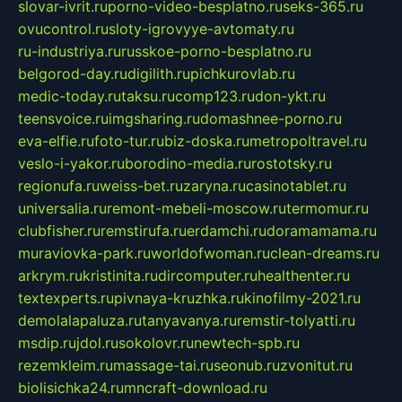
slovar-ivrit.ru
porno-video-besplatno.ru
seks-365.ru
ovucontrol.ru
sloty-igrovyye-avtomaty.ru
ru-industriya.ru
russkoe-porno-besplatno.ru
belgorod-day.ru
digilith.ru
pichkurovlab.ru
medic-today.ru
taksu.ru
comp123.ru
don-ykt.ru
teensvoice.ru
imgsharing.ru
domashnee-porno.ru
eva-elfie.ru
foto-tur.ru
biz-doska.ru
metropoltravel.ru
veslo-i-yakor.ru
borodino-media.ru
rostotsky.ru
regionufa.ru
weiss-bet.ru
zaryna.ru
casinotablet.ru
universalia.ru
remont-mebeli-moscow.ru
termomur.ru
clubfisher.ru
remstirufa.ru
erdamchi.ru
doramamama.ru
muraviovka-park.ru
worldofwoman.ru
clean-dreams.ru
arkrym.ru
kristinita.ru
dircomputer.ru
healthenter.ru
textexperts.ru
pivnaya-kruzhka.ru
kinofilmy-2021.ru
demolalapaluza.ru
tanyavanya.ru
remstir-tolyatti.ru
msdip.ru
jdol.ru
sokolovr.ru
newtech-spb.ru
rezemkleim.ru
massage-tai.ru
seonub.ru
zvonitut.ru
biolisichka24.ru
mncraft-download.ru