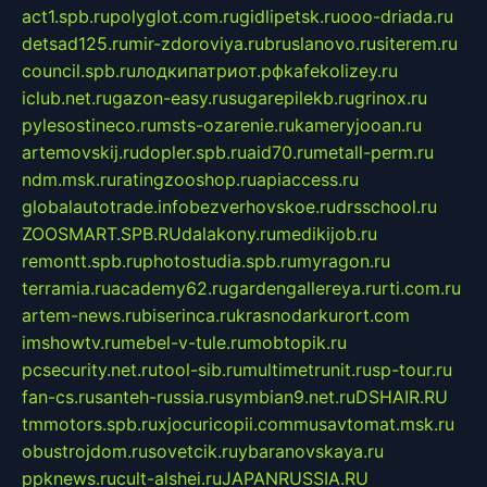
act1.spb.ru
polyglot.com.ru
gidlipetsk.ru
ooo-driada.ru
detsad125.ru
mir-zdoroviya.ru
bruslanovo.ru
siterem.ru
council.spb.ru
лодкипатриот.рф
kafekolizey.ru
iclub.net.ru
gazon-easy.ru
sugarepilekb.ru
grinox.ru
pylesostineco.ru
msts-ozarenie.ru
kameryjooan.ru
artemovskij.ru
dopler.spb.ru
aid70.ru
metall-perm.ru
ndm.msk.ru
ratingzooshop.ru
apiaccess.ru
globalautotrade.info
bezverhovskoe.ru
drsschool.ru
ZOOSMART.SPB.RU
dalakony.ru
medikijob.ru
remontt.spb.ru
photostudia.spb.ru
myragon.ru
terramia.ru
academy62.ru
gardengallereya.ru
rti.com.ru
artem-news.ru
biserinca.ru
krasnodarkurort.com
imshowtv.ru
mebel-v-tule.ru
mobtopik.ru
pcsecurity.net.ru
tool-sib.ru
multimetrunit.ru
sp-tour.ru
fan-cs.ru
santeh-russia.ru
symbian9.net.ru
DSHAIR.RU
tmmotors.spb.ru
xjocuricopii.com
musavtomat.msk.ru
obustrojdom.ru
sovetcik.ru
ybaranovskaya.ru
ppknews.ru
cult-alshei.ru
JAPANRUSSIA.RU