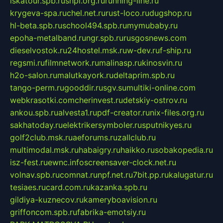
iskatour.spb.ru
snpi.org.ru
running-line.ru
krygeva-spa.ru
chel.net.ru
rust-loco.ru
dugshop.ru
hl-beta.spb.ru
school494.spb.ru
mymubaby.ru
epoha-metalband.ru
ngr.spb.ru
rusgosnews.com
dieselvostok.ru
24hostel.msk.ru
w-dev.ru
f-ship.ru
regsmi.ru
filmnetwork.ru
malinasp.ru
kinosvin.ru
h2o-salon.ru
malutkayork.ru
deltaprim.spb.ru
tango-perm.ru
gooddir.ru
sgv.su
multiki-online.com
webkrasotki.com
cherinvest.ru
detskiy-ostrov.ru
ankou.spb.ru
alvesta1.ru
pdf-creator.ru
nix-files.org.ru
sakhatoday.ru
elektrikersymboler.ru
sputnikyes.ru
golf2club.msk.ru
aeforums.ru
zallclub.ru
multimodal.msk.ru
habaigry.ru
haikko.ru
sobakopedia.ru
isz-fest.ru
ewnc.info
screensaver-clock.net.ru
volnav.spb.ru
comnat.ru
npf.net.ru
7bit.pp.ru
kalugatur.ru
tesiaes.ru
card.com.ru
kazanka.spb.ru
gildiya-kuznecov.ru
kameryboavision.ru
griffoncom.spb.ru
fabrika-emotsiy.ru