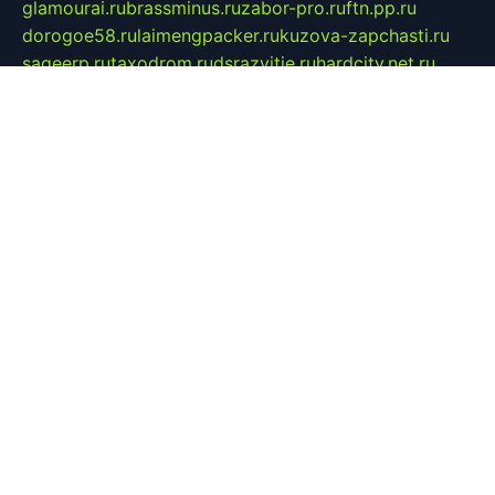
glamourai.ru
brassminus.ru
zabor-pro.ru
ftn.pp.ru
dorogoe58.ru
laimengpacker.ru
kuzova-zapchasti.ru
sageerp.ru
taxodrom.ru
dsrazvitie.ru
hardcity.net.ru
ratinghomegames.ru
topservice25.ru
gubernyan.ru
gtglasslined.ru
ii4.ru
tssport.spb.ru
andorra24.com
blackwallstreet.ru
oboimos.ru
optim-doors.com.ru
ikuch.ru
nycr.org.ru
npa21.ru
vremya-ch.spb.ru
desert000.ru
ivtorgi.ru
ifiori.ru
catalog-statei.ru
dcv.org.ru
spetsmaster174.ru
ipkameryhiseeu.ru
dum26.ru
ruspol.spb.ru
fr-opendp.ru
kam-solnyshko.ru
cheyenne-arapaho.ru
sevzapmetal.spb.ru
ted-lapidus.spb.ru
parasite-eliminator.ru
sigma-complete.ru
modernworld.ru
dama-moda.ru
eholot-group.ru
sk-nvkz.ru
DRONGOLD.RU
democratia2.ru
i-farmer.ru
mass-sport.org
jablonex.spb.ru
bookmess.ru
linkword.ru
refineua.com.ru
cs-spec.net.ru
altay-mebel.ru
DNK-THEATRE.RU
mechaniks.spb.ru
ipcamtechage.ru