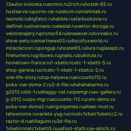
13autor-kolonka.ru
sormol.ru
2rich.ru
hostel-65.ru
hostserve.ru
porno-na-russkom.ru
mishinlab.ru
neznobi.ru
bigfatcc.ru
habble.ru
starbucksvia.ru
delfinet.ru
silvernano.ru
elestal.ru
vektor-doroga.ru
velotrenajery.ru
pronso54.ru
lenasever.ru
lovinskix.ru
show-pets.ru
smartnews03.ru
discofoxworld.ru
miraclecoon.ru
pongup.ru
hostel65.ru
liura.ru
glasspb.ru
firehunters.ru
gribowo.ru
gnalis.ru
bulkitula.ru
hometown-france.ru
1-xbeticricetc-1-xbetti-5.ru
shop-garena.ru
cricetc-1-xbetr-1-xbetcc-2.ru
one-life-story.ru
top-halyava.ru
accounts112.ru
poka-vse-doma-2.ru
3-d-file.ru
hahahaharms.ru
g2012.ru
tst-1.ru
shaggy-cat.ru
opsmgr.ru
ev-gallery.ru
g-2012.ru
ops-mgr.ru
accounts-112.ru
csm-demo.ru
poka-vse-doma2.ru
airgungames.ru
allseo-host.ru
tehosmotre.ru
varieta-yug.ru
cricetc1xbetr1xbetcc2.ru
raytor-d.ru
atillagunn.ru
3d-file.ru
1xbeticricetc1xbetti5.ru
uafoot-statti.ru
e-abis1c.ru