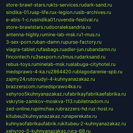
store-brawl-stars.ru
kts-services.ru
dark-sand.ru
sindika-01.ru
sp-life.ru
x-legion.ru
sib-archives.ru
e-abis-1-c.ru
sindika01.ru
venda-festival.ru
store-brawlstars.ru
dooraleksandria.ru
antenna-highly.ru
mine-lab-msk.ru
1-mus.ru
3-sex-porn.ru
ban-damn.ru
purse-factory.ru
viagra-tablet.ru
fasbags.ru
adler-jun.ru
bandamn.ru
fincontech.ru
3sexporn.ru
1mus.ru
darksand.ru
rebus-toys.ru
minelab-msk.ru
alabuga-cityhotel.ru
medsprawo-4-ka.ru
2864420.ru
blagodarenie-spb.ru
zajmy24.ru
tovudyi-4-kuhnyanazakaz.ru
brazzerscom.ru
medsprawo4ka.ru
xehyroo5kuhnyanazakaz.ru
fabrikayfabrikaefabrika.ru
vskrytie-zamkov-moskva-113.ru
biletnadom.ru
zed-online.ru
pimchax.ru
brazzers-hd.ru
z-host.ru
kitubeu2kuhnyanazakaz.ru
naperekate.ru
kuhnyaofabrikaufabrik.ru
kitubeu-2-kuhnyanazakaz.ru
xehyroo-5-kuhnyanazakaz.ru
cs-68.ru