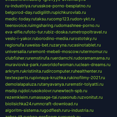
ru-industriya.ru
russkoe-porno-besplatno.ru
belgorod-day.ru
digilith.ru
pichkurovlab.ru
medic-today.ru
taksu.ru
comp123.ru
don-ykt.ru
teensvoice.ru
imgsharing.ru
domashnee-porno.ru
eva-elfie.ru
foto-tur.ru
biz-doska.ru
metropoltravel.ru
veslo-i-yakor.ru
borodino-media.ru
rostotsky.ru
regionufa.ru
weiss-bet.ru
zaryna.ru
casinotablet.ru
universalia.ru
remont-mebeli-moscow.ru
termomur.ru
clubfisher.ru
remstirufa.ru
erdamchi.ru
doramamama.ru
muraviovka-park.ru
worldofwoman.ru
clean-dreams.ru
arkrym.ru
kristinita.ru
dircomputer.ru
healthenter.ru
textexperts.ru
pivnaya-kruzhka.ru
kinofilmy-2021.ru
demolalapaluza.ru
tanyavanya.ru
remstir-tolyatti.ru
msdip.ru
jdol.ru
sokolovr.ru
newtech-spb.ru
rezemkleim.ru
massage-tai.ru
seonub.ru
zvonitut.ru
biolisichka24.ru
mncraft-download.ru
algoritm-sistema.ru
godflesh.ru
ru-industria.ru
zebra-tlt.ru
okna-proficom.ru
erynok.ru