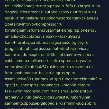
onlinekinospace.ru
startupstudio-fefu.ru
zarges-ru.ru
gegenjustizunrecht.ru
autobalashov.ru
utrovortu.ru
spiski-firm.ru
elara-m.ru
kinomusorka.ru
mkcslava.ru
2bets.ru
vintovoykompressor.ru
birminghamvsfulham.ru
sarmat-komp.ru
pioneeri.ru
amadis-chocolate.ru
shkurki-karakulya.ru
kanotiforet.spb.ru
tutmassage.ru
ecolog.org.ru
praga.spb.ru
falcorussia.ru
autodoctorservis.ru
kamertondom.spb.ru
net-life.net.ru
avto-vozim.ru
sakhcamera.ru
alliance-electro.spb.ru
stroyavt.ru
controlweb1.ru
tdsak74.ru
kinzozo-ru.ru
kvotka.ru
iron-snab.ru
costa-bella.ru
eugrus.pp.ru
associaciya39.ru
primexpo.spb.ru
bezmorchin.ru
ia2.ru
cpt21.ru
ispecspb.ru
regahost.ru
kolosok-elita.ru
tae-kwon.ru
consrio.com.ru
insiam.ru
avegainfo.ru
archery161.ru
bigencyclica.ru
vlast16.ru
korru.net
sarmiento.spb.su
extelopedia.ru
lammin-suo.spb.ru