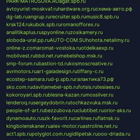
PARK-MATROSOVA.RU
agat.spb.ru
avtoyurist-moskva1.ru
hardware.org.ru
схема-авто.рф
dg-lab.ru
angrup.ru
recruiter.spb.ru
music8.spb.ru
krsk124.ru
kubok.spb.ru
romanofforex.ru
analitikaplus.ru
spyonline.ru
zosikamery.ru
sloboda-ural.pp.ru
AUTO-COM.SU
hohota.net
alimy.ru
online-z.com
aromat-vostoka.ru
otdelkaexp.ru
mobilvest.ru
bbd.net.ru
mebelshop.msk.ru
smp-forum.ru
bastion-td.ru
kosmoscreative.ru
avrmotors.ru
art-galadesign.ru
tiffany-c.ru
ecostep-samara.ru
d-p.spb.ru
галактика73.рф
sko.com.ru
davitamebel-spb.ru
fotsis.ru
tesiaes.ru
kokoroyari.spb.ru
blesna-kazan.ru
mossilver.ru
lenderoq.ru
sergeydobrin.ru
tochkazvuka.msk.ru
people-of-art.ru
bezzubova.ru
clubtibet.ru
orior-aks.ru
dynamoauto.ru
szk-favorit.ru
carlines.ru
flatnsk.ru
kingbolenskaner.ru
alex-motor.ru
astroline.net.ru
act1.spb.ru
polyglot.com.ru
gidlipetsk.ru
ooo-driada.ru