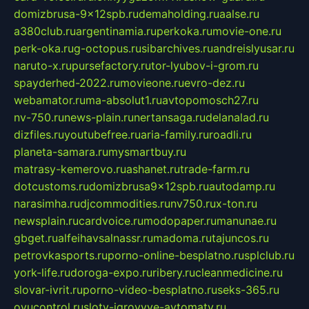
domizbrusa-9x12spb.ru
demaholding.ru
aalse.ru
a380club.ru
argentinamia.ru
perkoka.ru
movie-one.ru
perk-oka.ru
g-octopus.ru
sibarchives.ru
andreislyusar.ru
naruto-x.ru
pursefactory.ru
tor-lyubov-i-grom.ru
spayderhed-2022.ru
movieone.ru
evro-dez.ru
webamator.ru
ma-absolut1.ru
avtopomosch27.ru
nv-750.ru
news-plain.ru
nertansaga.ru
delanalad.ru
dizfiles.ru
youtubefree.ru
aria-family.ru
roadli.ru
planeta-samara.ru
mysmartbuy.ru
matrasy-kemerovo.ru
ashanet.ru
trade-farm.ru
dotcustoms.ru
domizbrusa9x12spb.ru
autodamp.ru
narasimha.ru
djcommodities.ru
nv750.ru
x-ton.ru
newsplain.ru
cardvoice.ru
modopaper.ru
manunae.ru
gbget.ru
alfeihavsalnassr.ru
madoma.ru
tajuncos.ru
petrovkasports.ru
porno-online-besplatno.ru
splclub.ru
york-life.ru
doroga-expo.ru
ribery.ru
cleanmedicine.ru
slovar-ivrit.ru
porno-video-besplatno.ru
seks-365.ru
ovucontrol.ru
sloty-igrovyye-avtomaty.ru