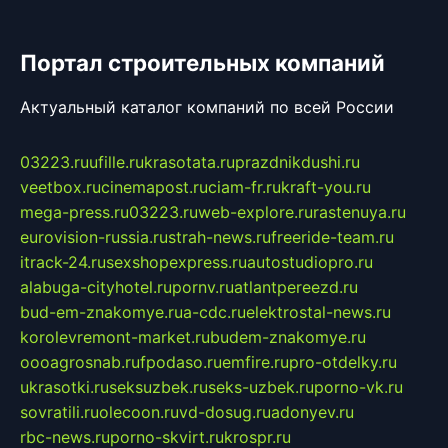
Портал строительных компаний
Актуальный каталог компаний по всей России
03223.ru
ufille.ru
krasotata.ru
prazdnikdushi.ru
veetbox.ru
cinemapost.ru
ciam-fr.ru
kraft-you.ru
mega-press.ru
03223.ru
web-explore.ru
rastenuya.ru
eurovision-russia.ru
strah-news.ru
freeride-team.ru
itrack-24.ru
sexshopexpress.ru
autostudiopro.ru
alabuga-cityhotel.ru
pornv.ru
atlantpereezd.ru
bud-em-znakomye.ru
a-cdc.ru
elektrostal-news.ru
korolevremont-market.ru
budem-znakomye.ru
oooagrosnab.ru
fpodaso.ru
emfire.ru
pro-otdelky.ru
ukrasotki.ru
seksuzbek.ru
seks-uzbek.ru
porno-vk.ru
sovratili.ru
olecoon.ru
vd-dosug.ru
adonyev.ru
rbc-news.ru
porno-skvirt.ru
krospr.ru