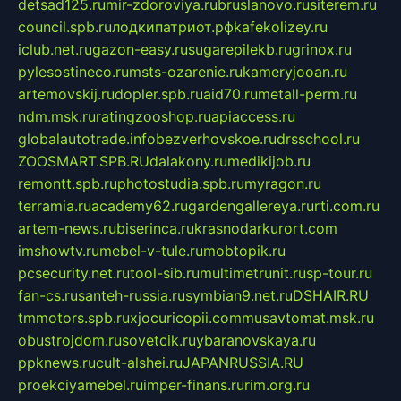
detsad125.ru
mir-zdoroviya.ru
bruslanovo.ru
siterem.ru
council.spb.ru
лодкипатриот.рф
kafekolizey.ru
iclub.net.ru
gazon-easy.ru
sugarepilekb.ru
grinox.ru
pylesostineco.ru
msts-ozarenie.ru
kameryjooan.ru
artemovskij.ru
dopler.spb.ru
aid70.ru
metall-perm.ru
ndm.msk.ru
ratingzooshop.ru
apiaccess.ru
globalautotrade.info
bezverhovskoe.ru
drsschool.ru
ZOOSMART.SPB.RU
dalakony.ru
medikijob.ru
remontt.spb.ru
photostudia.spb.ru
myragon.ru
terramia.ru
academy62.ru
gardengallereya.ru
rti.com.ru
artem-news.ru
biserinca.ru
krasnodarkurort.com
imshowtv.ru
mebel-v-tule.ru
mobtopik.ru
pcsecurity.net.ru
tool-sib.ru
multimetrunit.ru
sp-tour.ru
fan-cs.ru
santeh-russia.ru
symbian9.net.ru
DSHAIR.RU
tmmotors.spb.ru
xjocuricopii.com
musavtomat.msk.ru
obustrojdom.ru
sovetcik.ru
ybaranovskaya.ru
ppknews.ru
cult-alshei.ru
JAPANRUSSIA.RU
proekciyamebel.ru
imper-finans.ru
rim.org.ru