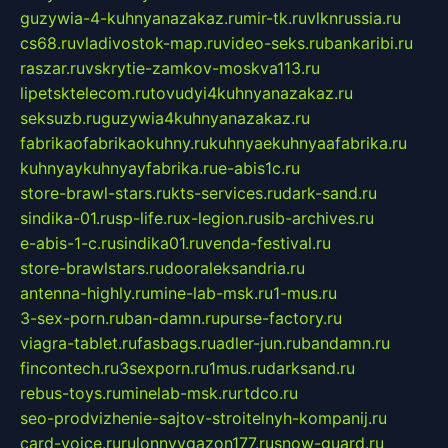
guzywia-4-kuhnyanazakaz.ru
mir-tk.ru
vlknrussia.ru
cs68.ru
vladivostok-map.ru
video-seks.ru
bankaribi.ru
raszar.ru
vskrytie-zamkov-moskva113.ru
lipetsktelecom.ru
tovudyi4kuhnyanazakaz.ru
seksuzb.ru
guzywia4kuhnyanazakaz.ru
fabrikaofabrikaokuhny.ru
kuhnyaekuhnyaafabrika.ru
kuhnyaykuhnyayfabrika.ru
e-abis1c.ru
store-brawl-stars.ru
kts-services.ru
dark-sand.ru
sindika-01.ru
sp-life.ru
x-legion.ru
sib-archives.ru
e-abis-1-c.ru
sindika01.ru
venda-festival.ru
store-brawlstars.ru
dooraleksandria.ru
antenna-highly.ru
mine-lab-msk.ru
1-mus.ru
3-sex-porn.ru
ban-damn.ru
purse-factory.ru
viagra-tablet.ru
fasbags.ru
adler-jun.ru
bandamn.ru
fincontech.ru
3sexporn.ru
1mus.ru
darksand.ru
rebus-toys.ru
minelab-msk.ru
rtdco.ru
seo-prodvizhenie-sajtov-stroitelnyh-kompanij.ru
card-voice.ru
rulonnyygazon177.ru
snow-guard.ru