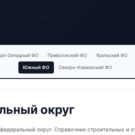
х компаний
ро-Западный ФО
Приволжский ФО
Уральский ФО
Южный ФО
Северо-Кавказский ФО
ьный округ
федеральный округ. Справочник строительных и от