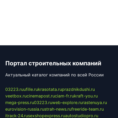
Портал строительных компаний
Актуальный каталог компаний по всей России
03223.ru
ufille.ru
krasotata.ru
prazdnikdushi.ru
veetbox.ru
cinemapost.ru
ciam-fr.ru
kraft-you.ru
mega-press.ru
03223.ru
web-explore.ru
rastenuya.ru
eurovision-russia.ru
strah-news.ru
freeride-team.ru
itrack-24.ru
sexshopexpress.ru
autostudiopro.ru