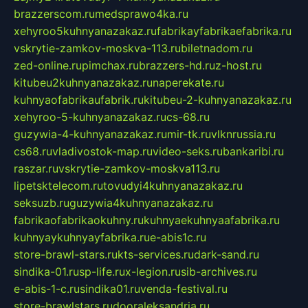
brazzerscom.ru
medsprawo4ka.ru
xehyroo5kuhnyanazakaz.ru
fabrikayfabrikaefabrika.ru
vskrytie-zamkov-moskva-113.ru
biletnadom.ru
zed-online.ru
pimchax.ru
brazzers-hd.ru
z-host.ru
kitubeu2kuhnyanazakaz.ru
naperekate.ru
kuhnyaofabrikaufabrik.ru
kitubeu-2-kuhnyanazakaz.ru
xehyroo-5-kuhnyanazakaz.ru
cs-68.ru
guzywia-4-kuhnyanazakaz.ru
mir-tk.ru
vlknrussia.ru
cs68.ru
vladivostok-map.ru
video-seks.ru
bankaribi.ru
raszar.ru
vskrytie-zamkov-moskva113.ru
lipetsktelecom.ru
tovudyi4kuhnyanazakaz.ru
seksuzb.ru
guzywia4kuhnyanazakaz.ru
fabrikaofabrikaokuhny.ru
kuhnyaekuhnyaafabrika.ru
kuhnyaykuhnyayfabrika.ru
e-abis1c.ru
store-brawl-stars.ru
kts-services.ru
dark-sand.ru
sindika-01.ru
sp-life.ru
x-legion.ru
sib-archives.ru
e-abis-1-c.ru
sindika01.ru
venda-festival.ru
store-brawlstars.ru
dooraleksandria.ru