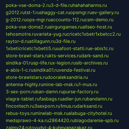
poka-vse-doma-2.ru
3-d-file.ru
hahahaharms.ru
g2012.ru
tst-1.ru
shaggy-cat.ru
opsmgr.ru
ev-gallery.ru
g-2012.ru
ops-mgr.ru
accounts-112.ru
csm-demo.ru
poka-vse-doma2.ru
airgungames.ru
allseo-host.ru
tehosmotre.ru
varieta-yug.ru
cricetc1xbetr1xbetcc2.ru
raytor-d.ru
atillagunn.ru
3d-file.ru
1xbeticricetc1xbetti5.ru
uafoot-statti.ru
e-abis1c.ru
store-brawl-stars.ru
kts-services.ru
dark-sand.ru
sindika-01.ru
sp-life.ru
x-legion.ru
sib-archives.ru
e-abis-1-c.ru
sindika01.ru
venda-festival.ru
store-brawlstars.ru
dooraleksandria.ru
antenna-highly.ru
mine-lab-msk.ru
1-mus.ru
3-sex-porn.ru
ban-damn.ru
purse-factory.ru
viagra-tablet.ru
fasbags.ru
adler-jun.ru
bandamn.ru
fincontech.ru
3sexporn.ru
1mus.ru
darksand.ru
rebus-toys.ru
minelab-msk.ru
alabuga-cityhotel.ru
medsprawo-4-ka.ru
2864420.ru
blagodarenie-spb.ru
zajmy24.ru
tovudyi-4-kuhnyanazakaz.ru