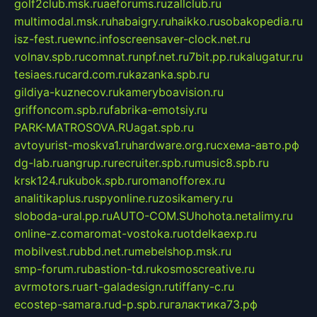
golf2club.msk.ru
aeforums.ru
zallclub.ru
multimodal.msk.ru
habaigry.ru
haikko.ru
sobakopedia.ru
isz-fest.ru
ewnc.info
screensaver-clock.net.ru
volnav.spb.ru
comnat.ru
npf.net.ru
7bit.pp.ru
kalugatur.ru
tesiaes.ru
card.com.ru
kazanka.spb.ru
gildiya-kuznecov.ru
kameryboavision.ru
griffoncom.spb.ru
fabrika-emotsiy.ru
PARK-MATROSOVA.RU
agat.spb.ru
avtoyurist-moskva1.ru
hardware.org.ru
схема-авто.рф
dg-lab.ru
angrup.ru
recruiter.spb.ru
music8.spb.ru
krsk124.ru
kubok.spb.ru
romanofforex.ru
analitikaplus.ru
spyonline.ru
zosikamery.ru
sloboda-ural.pp.ru
AUTO-COM.SU
hohota.net
alimy.ru
online-z.com
aromat-vostoka.ru
otdelkaexp.ru
mobilvest.ru
bbd.net.ru
mebelshop.msk.ru
smp-forum.ru
bastion-td.ru
kosmoscreative.ru
avrmotors.ru
art-galadesign.ru
tiffany-c.ru
ecostep-samara.ru
d-p.spb.ru
галактика73.рф