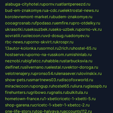
alabuga-cityhotel.ru
pornv.ru
atlantpereezd.ru
bud-em-znakomye.ru
a-cdc.ru
elektrostal-news.ru
korolevremont-market.ru
budem-znakomye.ru
oooagrosnab.ru
fpodaso.ru
emfire.ru
pro-otdelky.ru
ukrasotki.ru
seksuzbek.ru
seks-uzbek.ru
porno-vk.ru
sovratili.ru
olecoon.ru
vd-dosug.ru
adonyev.ru
rbc-news.ru
porno-skvirt.ru
krospr.ru
13autor-kolonka.ru
sormol.ru
2rich.ru
hostel-65.ru
hostserve.ru
porno-na-russkom.ru
mishinlab.ru
neznobi.ru
bigfatcc.ru
habble.ru
starbucksvia.ru
delfinet.ru
silvernano.ru
elestal.ru
vektor-doroga.ru
velotrenajery.ru
pronso54.ru
lenasever.ru
lovinskix.ru
show-pets.ru
smartnews03.ru
discofoxworld.ru
miraclecoon.ru
pongup.ru
hostel65.ru
liura.ru
glasspb.ru
firehunters.ru
gribowo.ru
gnalis.ru
bulkitula.ru
hometown-france.ru
1-xbeticricetc-1-xbetti-5.ru
shop-garena.ru
cricetc-1-xbetr-1-xbetcc-2.ru
one-life-story.ru
top-halyava.ru
accounts112.ru