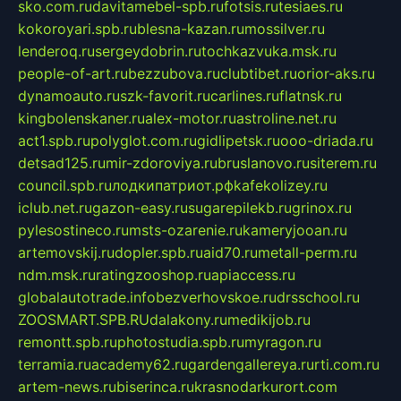
sko.com.ru
davitamebel-spb.ru
fotsis.ru
tesiaes.ru
kokoroyari.spb.ru
blesna-kazan.ru
mossilver.ru
lenderoq.ru
sergeydobrin.ru
tochkazvuka.msk.ru
people-of-art.ru
bezzubova.ru
clubtibet.ru
orior-aks.ru
dynamoauto.ru
szk-favorit.ru
carlines.ru
flatnsk.ru
kingbolenskaner.ru
alex-motor.ru
astroline.net.ru
act1.spb.ru
polyglot.com.ru
gidlipetsk.ru
ooo-driada.ru
detsad125.ru
mir-zdoroviya.ru
bruslanovo.ru
siterem.ru
council.spb.ru
лодкипатриот.рф
kafekolizey.ru
iclub.net.ru
gazon-easy.ru
sugarepilekb.ru
grinox.ru
pylesostineco.ru
msts-ozarenie.ru
kameryjooan.ru
artemovskij.ru
dopler.spb.ru
aid70.ru
metall-perm.ru
ndm.msk.ru
ratingzooshop.ru
apiaccess.ru
globalautotrade.info
bezverhovskoe.ru
drsschool.ru
ZOOSMART.SPB.RU
dalakony.ru
medikijob.ru
remontt.spb.ru
photostudia.spb.ru
myragon.ru
terramia.ru
academy62.ru
gardengallereya.ru
rti.com.ru
artem-news.ru
biserinca.ru
krasnodarkurort.com