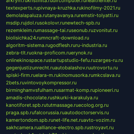
arkrym.ru
kristinita.ru
dircomputer.ru
healthenter.ru
textexperts.ru
pivnaya-kruzhka.ru
kinofilmy-2021.ru
demolalapaluza.ru
tanyavanya.ru
remstir-tolyatti.ru
msdip.ru
jdol.ru
sokolovr.ru
newtech-spb.ru
rezemkleim.ru
massage-tai.ru
seonub.ru
zvonitut.ru
biolisichka24.ru
mncraft-download.ru
algoritm-sistema.ru
godflesh.ru
ru-industria.ru
zebra-tlt.ru
okna-proficom.ru
erynok.ru
onlinekinospace.ru
startupstudio-fefu.ru
zarges-ru.ru
gegenjustizunrecht.ru
autobalashov.ru
utrovortu.ru
spiski-firm.ru
elara-m.ru
kinomusorka.ru
mkcslava.ru
2bets.ru
vintovoykompressor.ru
birminghamvsfulham.ru
sarmat-komp.ru
pioneeri.ru
amadis-chocolate.ru
shkurki-karakulya.ru
kanotiforet.spb.ru
tutmassage.ru
ecolog.org.ru
praga.spb.ru
falcorussia.ru
autodoctorservis.ru
kamertondom.spb.ru
net-life.net.ru
avto-vozim.ru
sakhcamera.ru
alliance-electro.spb.ru
stroyavt.ru