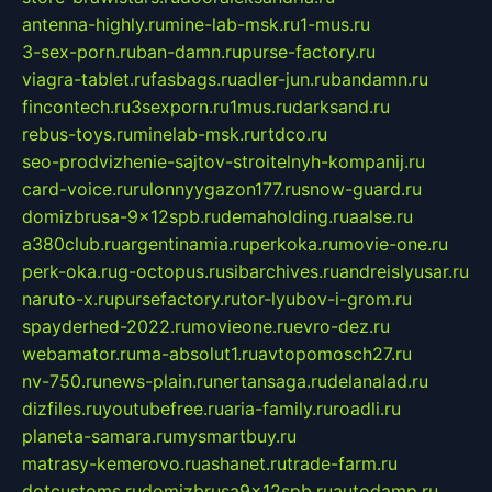
antenna-highly.ru
mine-lab-msk.ru
1-mus.ru
3-sex-porn.ru
ban-damn.ru
purse-factory.ru
viagra-tablet.ru
fasbags.ru
adler-jun.ru
bandamn.ru
fincontech.ru
3sexporn.ru
1mus.ru
darksand.ru
rebus-toys.ru
minelab-msk.ru
rtdco.ru
seo-prodvizhenie-sajtov-stroitelnyh-kompanij.ru
card-voice.ru
rulonnyygazon177.ru
snow-guard.ru
domizbrusa-9x12spb.ru
demaholding.ru
aalse.ru
a380club.ru
argentinamia.ru
perkoka.ru
movie-one.ru
perk-oka.ru
g-octopus.ru
sibarchives.ru
andreislyusar.ru
naruto-x.ru
pursefactory.ru
tor-lyubov-i-grom.ru
spayderhed-2022.ru
movieone.ru
evro-dez.ru
webamator.ru
ma-absolut1.ru
avtopomosch27.ru
nv-750.ru
news-plain.ru
nertansaga.ru
delanalad.ru
dizfiles.ru
youtubefree.ru
aria-family.ru
roadli.ru
planeta-samara.ru
mysmartbuy.ru
matrasy-kemerovo.ru
ashanet.ru
trade-farm.ru
dotcustoms.ru
domizbrusa9x12spb.ru
autodamp.ru