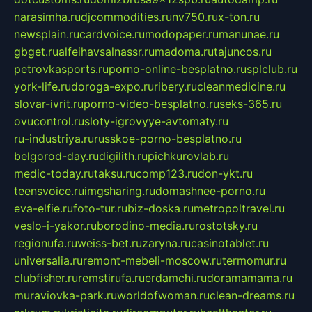
narasimha.ru
djcommodities.ru
nv750.ru
x-ton.ru
newsplain.ru
cardvoice.ru
modopaper.ru
manunae.ru
gbget.ru
alfeihavsalnassr.ru
madoma.ru
tajuncos.ru
petrovkasports.ru
porno-online-besplatno.ru
splclub.ru
york-life.ru
doroga-expo.ru
ribery.ru
cleanmedicine.ru
slovar-ivrit.ru
porno-video-besplatno.ru
seks-365.ru
ovucontrol.ru
sloty-igrovyye-avtomaty.ru
ru-industriya.ru
russkoe-porno-besplatno.ru
belgorod-day.ru
digilith.ru
pichkurovlab.ru
medic-today.ru
taksu.ru
comp123.ru
don-ykt.ru
teensvoice.ru
imgsharing.ru
domashnee-porno.ru
eva-elfie.ru
foto-tur.ru
biz-doska.ru
metropoltravel.ru
veslo-i-yakor.ru
borodino-media.ru
rostotsky.ru
regionufa.ru
weiss-bet.ru
zaryna.ru
casinotablet.ru
universalia.ru
remont-mebeli-moscow.ru
termomur.ru
clubfisher.ru
remstirufa.ru
erdamchi.ru
doramamama.ru
muraviovka-park.ru
worldofwoman.ru
clean-dreams.ru