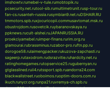
imshowtv.ru
mebel-v-tule.ru
mobtopik.ru
pcsecurity.net.ru
tool-sib.ru
multimetrunit.ru
sp-tour.ru
fan-cs.ru
santeh-russia.ru
symbian9.net.ru
DSHAIR.RU
tmmotors.spb.ru
xjocuricopii.com
musavtomat.msk.ru
obustrojdom.ru
sovetcik.ru
ybaranovskaya.ru
ppknews.ru
cult-alshei.ru
JAPANRUSSIA.RU
proekciyamebel.ru
imper-finans.ru
rim.org.ru
glamourai.ru
brassminus.ru
zabor-pro.ru
ftn.pp.ru
dorogoe58.ru
laimengpacker.ru
kuzova-zapchasti.ru
sageerp.ru
taxodrom.ru
dsrazvitie.ru
hardcity.net.ru
ratinghomegames.ru
topservice25.ru
gubernyan.ru
gtglasslined.ru
ii4.ru
tssport.spb.ru
andorra24.com
blackwallstreet.ru
oboimos.ru
optim-doors.com.ru
ikuch.ru
nycr.org.ru
npa21.ru
vremya-ch.spb.ru
desert000.ru
ivtorgi.ru
ifiori.ru
catalog-statei.ru
dcv.org.ru
spetsmaster174.ru
ipkameryhiseeu.ru
dum26.ru
ruspol.spb.ru
fr-opendp.ru
kam-solnyshko.ru
cheyenne-arapaho.ru
sevzapmetal.spb.ru