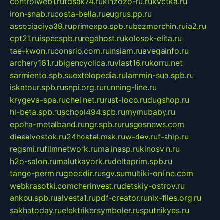
controlweb1.ru
tdsak74.ru
kinzozo-ru.ru
kvotka.ru
iron-snab.ru
costa-bella.ru
eugrus.pp.ru
associaciya39.ru
primexpo.spb.ru
bezmorchin.ru
ia2.ru
cpt21.ru
ispecspb.ru
regahost.ru
kolosok-elita.ru
tae-kwon.ru
consrio.com.ru
insiam.ru
avegainfo.ru
archery161.ru
bigencyclica.ru
vlast16.ru
korru.net
sarmiento.spb.su
extelopedia.ru
lammin-suo.spb.ru
iskatour.spb.ru
snpi.org.ru
running-line.ru
krygeva-spa.ru
chel.net.ru
rust-loco.ru
dugshop.ru
hl-beta.spb.ru
school494.spb.ru
mymubaby.ru
epoha-metalband.ru
ngr.spb.ru
rusgosnews.com
dieselvostok.ru
24hostel.msk.ru
w-dev.ru
f-ship.ru
regsmi.ru
filmnetwork.ru
malinasp.ru
kinosvin.ru
h2o-salon.ru
malutkayork.ru
deltaprim.spb.ru
tango-perm.ru
gooddir.ru
sgv.su
multiki-online.com
webkrasotki.com
cherinvest.ru
detskiy-ostrov.ru
ankou.spb.ru
alvesta1.ru
pdf-creator.ru
nix-files.org.ru
sakhatoday.ru
elektrikersymboler.ru
sputnikyes.ru