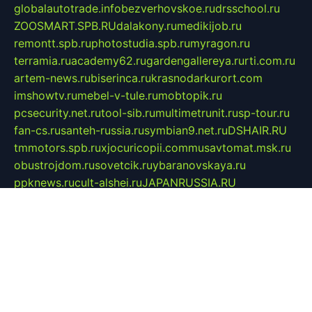
globalautotrade.info
bezverhovskoe.ru
drsschool.ru
ZOOSMART.SPB.RU
dalakony.ru
medikijob.ru
remontt.spb.ru
photostudia.spb.ru
myragon.ru
terramia.ru
academy62.ru
gardengallereya.ru
rti.com.ru
artem-news.ru
biserinca.ru
krasnodarkurort.com
imshowtv.ru
mebel-v-tule.ru
mobtopik.ru
pcsecurity.net.ru
tool-sib.ru
multimetrunit.ru
sp-tour.ru
fan-cs.ru
santeh-russia.ru
symbian9.net.ru
DSHAIR.RU
tmmotors.spb.ru
xjocuricopii.com
musavtomat.msk.ru
obustrojdom.ru
sovetcik.ru
ybaranovskaya.ru
ppknews.ru
cult-alshei.ru
JAPANRUSSIA.RU
proekciyamebel.ru
imper-finans.ru
rim.org.ru
glamourai.ru
brassminus.ru
zabor-pro.ru
ftn.pp.ru
dorogoe58.ru
laimengpacker.ru
kuzova-zapchasti.ru
sageerp.ru
taxodrom.ru
dsrazvitie.ru
hardcity.net.ru
ratinghomegames.ru
topservice25.ru
gubernyan.ru
gtglasslined.ru
ii4.ru
tssport.spb.ru
andorra24.com
blackwallstreet.ru
oboimos.ru
optim-doors.com.ru