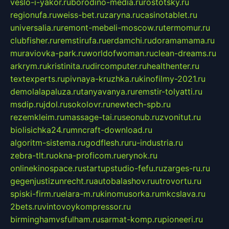
veslo-i-yakor.ru
borodino-media.ru
rostotsky.ru
regionufa.ru
weiss-bet.ru
zaryna.ru
casinotablet.ru
universalia.ru
remont-mebeli-moscow.ru
termomur.ru
clubfisher.ru
remstirufa.ru
erdamchi.ru
doramamama.ru
muraviovka-park.ru
worldofwoman.ru
clean-dreams.ru
arkrym.ru
kristinita.ru
dircomputer.ru
healthenter.ru
textexperts.ru
pivnaya-kruzhka.ru
kinofilmy-2021.ru
demolalapaluza.ru
tanyavanya.ru
remstir-tolyatti.ru
msdip.ru
jdol.ru
sokolovr.ru
newtech-spb.ru
rezemkleim.ru
massage-tai.ru
seonub.ru
zvonitut.ru
biolisichka24.ru
mncraft-download.ru
algoritm-sistema.ru
godflesh.ru
ru-industria.ru
zebra-tlt.ru
okna-proficom.ru
erynok.ru
onlinekinospace.ru
startupstudio-fefu.ru
zarges-ru.ru
gegenjustizunrecht.ru
autobalashov.ru
utrovortu.ru
spiski-firm.ru
elara-m.ru
kinomusorka.ru
mkcslava.ru
2bets.ru
vintovoykompressor.ru
birminghamvsfulham.ru
sarmat-komp.ru
pioneeri.ru