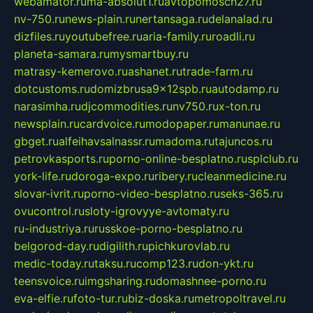
webamator.ru
ma-absolut1.ru
avtopomosch27.ru
nv-750.ru
news-plain.ru
nertansaga.ru
delanalad.ru
dizfiles.ru
youtubefree.ru
aria-family.ru
roadli.ru
planeta-samara.ru
mysmartbuy.ru
matrasy-kemerovo.ru
ashanet.ru
trade-farm.ru
dotcustoms.ru
domizbrusa9x12spb.ru
autodamp.ru
narasimha.ru
djcommodities.ru
nv750.ru
x-ton.ru
newsplain.ru
cardvoice.ru
modopaper.ru
manunae.ru
gbget.ru
alfeihavsalnassr.ru
madoma.ru
tajuncos.ru
petrovkasports.ru
porno-online-besplatno.ru
splclub.ru
york-life.ru
doroga-expo.ru
ribery.ru
cleanmedicine.ru
slovar-ivrit.ru
porno-video-besplatno.ru
seks-365.ru
ovucontrol.ru
sloty-igrovyye-avtomaty.ru
ru-industriya.ru
russkoe-porno-besplatno.ru
belgorod-day.ru
digilith.ru
pichkurovlab.ru
medic-today.ru
taksu.ru
comp123.ru
don-ykt.ru
teensvoice.ru
imgsharing.ru
domashnee-porno.ru
eva-elfie.ru
foto-tur.ru
biz-doska.ru
metropoltravel.ru