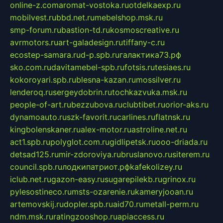
online-z.com
aromat-vostoka.ru
otdelkaexp.ru
mobilvest.ru
bbd.net.ru
mebelshop.msk.ru
smp-forum.ru
bastion-td.ru
kosmoscreative.ru
avrmotors.ru
art-galadesign.ru
tiffany-c.ru
ecostep-samara.ru
d-p.spb.ru
галактика73.рф
sko.com.ru
davitamebel-spb.ru
fotsis.ru
tesiaes.ru
kokoroyari.spb.ru
blesna-kazan.ru
mossilver.ru
lenderoq.ru
sergeydobrin.ru
tochkazvuka.msk.ru
people-of-art.ru
bezzubova.ru
clubtibet.ru
orior-aks.ru
dynamoauto.ru
szk-favorit.ru
carlines.ru
flatnsk.ru
kingbolenskaner.ru
alex-motor.ru
astroline.net.ru
act1.spb.ru
polyglot.com.ru
gidlipetsk.ru
ooo-driada.ru
detsad125.ru
mir-zdoroviya.ru
bruslanovo.ru
siterem.ru
council.spb.ru
лодкипатриот.рф
kafekolizey.ru
iclub.net.ru
gazon-easy.ru
sugarepilekb.ru
grinox.ru
pylesostineco.ru
msts-ozarenie.ru
kameryjooan.ru
artemovskij.ru
dopler.spb.ru
aid70.ru
metall-perm.ru
ndm.msk.ru
ratingzooshop.ru
apiaccess.ru