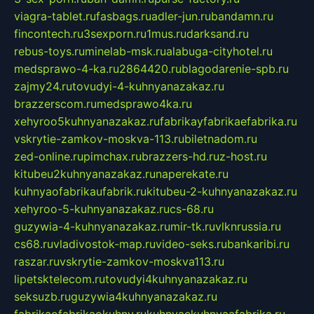
viagra-tablet.ru
fasbags.ru
adler-jun.ru
bandamn.ru
fincontech.ru
3sexporn.ru
1mus.ru
darksand.ru
rebus-toys.ru
minelab-msk.ru
alabuga-cityhotel.ru
medsprawo-4-ka.ru
2864420.ru
blagodarenie-spb.ru
zajmy24.ru
tovudyi-4-kuhnyanazakaz.ru
brazzerscom.ru
medsprawo4ka.ru
xehyroo5kuhnyanazakaz.ru
fabrikayfabrikaefabrika.ru
vskrytie-zamkov-moskva-113.ru
biletnadom.ru
zed-online.ru
pimchax.ru
brazzers-hd.ru
z-host.ru
kitubeu2kuhnyanazakaz.ru
naperekate.ru
kuhnyaofabrikaufabrik.ru
kitubeu-2-kuhnyanazakaz.ru
xehyroo-5-kuhnyanazakaz.ru
cs-68.ru
guzywia-4-kuhnyanazakaz.ru
mir-tk.ru
vlknrussia.ru
cs68.ru
vladivostok-map.ru
video-seks.ru
bankaribi.ru
raszar.ru
vskrytie-zamkov-moskva113.ru
lipetsktelecom.ru
tovudyi4kuhnyanazakaz.ru
seksuzb.ru
guzywia4kuhnyanazakaz.ru