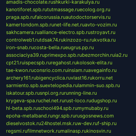
amadis-chocolate.ru
shkurki-karakulya.ru
kanotiforet.spb.ru
tutmassage.ru
ecolog.org.ru
praga.spb.ru
falcorussia.ru
autodoctorservis.ru
kamertondom.spb.ru
net-life.net.ru
avto-vozim.ru
sakhcamera.ru
alliance-electro.spb.ru
stroyavt.ru
controlweb1.ru
tdsak74.ru
kinzozo-ru.ru
kvotka.ru
iron-snab.ru
costa-bella.ru
eugrus.pp.ru
associaciya39.ru
primexpo.spb.ru
bezmorchin.ru
ia2.ru
cpt21.ru
ispecspb.ru
regahost.ru
kolosok-elita.ru
tae-kwon.ru
consrio.com.ru
insiam.ru
avegainfo.ru
archery161.ru
bigencyclica.ru
vlast16.ru
korru.net
sarmiento.spb.su
extelopedia.ru
lammin-suo.spb.ru
iskatour.spb.ru
snpi.org.ru
running-line.ru
krygeva-spa.ru
chel.net.ru
rust-loco.ru
dugshop.ru
hl-beta.spb.ru
school494.spb.ru
mymubaby.ru
epoha-metalband.ru
ngr.spb.ru
rusgosnews.com
dieselvostok.ru
24hostel.msk.ru
w-dev.ru
f-ship.ru
regsmi.ru
filmnetwork.ru
malinasp.ru
kinosvin.ru