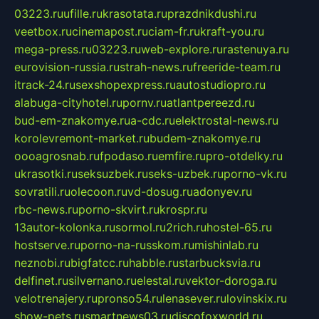
03223.ru
ufille.ru
krasotata.ru
prazdnikdushi.ru
veetbox.ru
cinemapost.ru
ciam-fr.ru
kraft-you.ru
mega-press.ru
03223.ru
web-explore.ru
rastenuya.ru
eurovision-russia.ru
strah-news.ru
freeride-team.ru
itrack-24.ru
sexshopexpress.ru
autostudiopro.ru
alabuga-cityhotel.ru
pornv.ru
atlantpereezd.ru
bud-em-znakomye.ru
a-cdc.ru
elektrostal-news.ru
korolevremont-market.ru
budem-znakomye.ru
oooagrosnab.ru
fpodaso.ru
emfire.ru
pro-otdelky.ru
ukrasotki.ru
seksuzbek.ru
seks-uzbek.ru
porno-vk.ru
sovratili.ru
olecoon.ru
vd-dosug.ru
adonyev.ru
rbc-news.ru
porno-skvirt.ru
krospr.ru
13autor-kolonka.ru
sormol.ru
2rich.ru
hostel-65.ru
hostserve.ru
porno-na-russkom.ru
mishinlab.ru
neznobi.ru
bigfatcc.ru
habble.ru
starbucksvia.ru
delfinet.ru
silvernano.ru
elestal.ru
vektor-doroga.ru
velotrenajery.ru
pronso54.ru
lenasever.ru
lovinskix.ru
show-pets.ru
smartnews03.ru
discofoxworld.ru