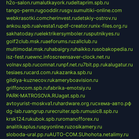
h2o-salon.ru
malutkayork.ru
deltaprim.spb.ru
tango-perm.ru
gooddir.ru
sgv.su
multiki-online.com
webkrasotki.com
cherinvest.ru
detskiy-ostrov.ru
ankou.spb.ru
alvesta1.ru
pdf-creator.ru
nix-files.org.ru
sakhatoday.ru
elektrikersymboler.ru
sputnikyes.ru
golf2club.msk.ru
aeforums.ru
zallclub.ru
multimodal.msk.ru
habaigry.ru
haikko.ru
sobakopedia.ru
isz-fest.ru
ewnc.info
screensaver-clock.net.ru
volnav.spb.ru
comnat.ru
npf.net.ru
7bit.pp.ru
kalugatur.ru
tesiaes.ru
card.com.ru
kazanka.spb.ru
gildiya-kuznecov.ru
kameryboavision.ru
griffoncom.spb.ru
fabrika-emotsiy.ru
PARK-MATROSOVA.RU
agat.spb.ru
avtoyurist-moskva1.ru
hardware.org.ru
схема-авто.рф
dg-lab.ru
angrup.ru
recruiter.spb.ru
music8.spb.ru
krsk124.ru
kubok.spb.ru
romanofforex.ru
analitikaplus.ru
spyonline.ru
zosikamery.ru
sloboda-ural.pp.ru
AUTO-COM.SU
hohota.net
alimy.ru