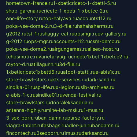
hometown-france.ru
1-xbeticricetc-1-xbetti-5.ru
shop-garena.ru
cricetc-1-xbetr-1-xbetcc-2.ru
one-life-story.ru
top-halyava.ru
accounts112.ru
poka-vse-doma-2.ru
3-d-file.ru
hahahaharms.ru
g2012.ru
tst-1.ru
shaggy-cat.ru
opsmgr.ru
ev-gallery.ru
g-2012.ru
ops-mgr.ru
accounts-112.ru
csm-demo.ru
poka-vse-doma2.ru
airgungames.ru
allseo-host.ru
tehosmotre.ru
varieta-yug.ru
cricetc1xbetr1xbetcc2.ru
raytor-d.ru
atillagunn.ru
3d-file.ru
1xbeticricetc1xbetti5.ru
uafoot-statti.ru
e-abis1c.ru
store-brawl-stars.ru
kts-services.ru
dark-sand.ru
sindika-01.ru
sp-life.ru
x-legion.ru
sib-archives.ru
e-abis-1-c.ru
sindika01.ru
venda-festival.ru
store-brawlstars.ru
dooraleksandria.ru
antenna-highly.ru
mine-lab-msk.ru
1-mus.ru
3-sex-porn.ru
ban-damn.ru
purse-factory.ru
viagra-tablet.ru
fasbags.ru
adler-jun.ru
bandamn.ru
fincontech.ru
3sexporn.ru
1mus.ru
darksand.ru