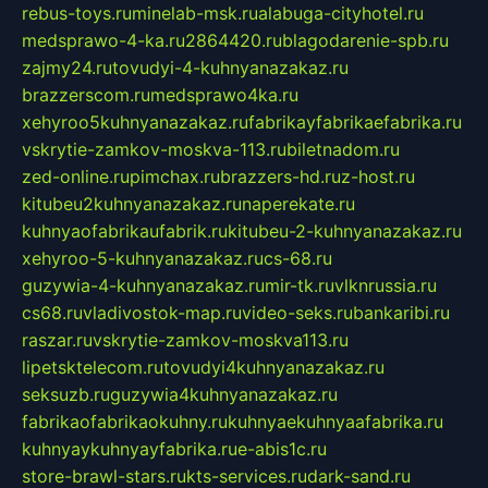
rebus-toys.ru
minelab-msk.ru
alabuga-cityhotel.ru
medsprawo-4-ka.ru
2864420.ru
blagodarenie-spb.ru
zajmy24.ru
tovudyi-4-kuhnyanazakaz.ru
brazzerscom.ru
medsprawo4ka.ru
xehyroo5kuhnyanazakaz.ru
fabrikayfabrikaefabrika.ru
vskrytie-zamkov-moskva-113.ru
biletnadom.ru
zed-online.ru
pimchax.ru
brazzers-hd.ru
z-host.ru
kitubeu2kuhnyanazakaz.ru
naperekate.ru
kuhnyaofabrikaufabrik.ru
kitubeu-2-kuhnyanazakaz.ru
xehyroo-5-kuhnyanazakaz.ru
cs-68.ru
guzywia-4-kuhnyanazakaz.ru
mir-tk.ru
vlknrussia.ru
cs68.ru
vladivostok-map.ru
video-seks.ru
bankaribi.ru
raszar.ru
vskrytie-zamkov-moskva113.ru
lipetsktelecom.ru
tovudyi4kuhnyanazakaz.ru
seksuzb.ru
guzywia4kuhnyanazakaz.ru
fabrikaofabrikaokuhny.ru
kuhnyaekuhnyaafabrika.ru
kuhnyaykuhnyayfabrika.ru
e-abis1c.ru
store-brawl-stars.ru
kts-services.ru
dark-sand.ru