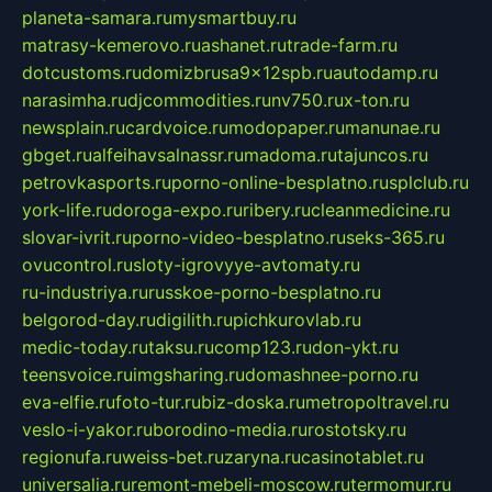
planeta-samara.ru
mysmartbuy.ru
matrasy-kemerovo.ru
ashanet.ru
trade-farm.ru
dotcustoms.ru
domizbrusa9x12spb.ru
autodamp.ru
narasimha.ru
djcommodities.ru
nv750.ru
x-ton.ru
newsplain.ru
cardvoice.ru
modopaper.ru
manunae.ru
gbget.ru
alfeihavsalnassr.ru
madoma.ru
tajuncos.ru
petrovkasports.ru
porno-online-besplatno.ru
splclub.ru
york-life.ru
doroga-expo.ru
ribery.ru
cleanmedicine.ru
slovar-ivrit.ru
porno-video-besplatno.ru
seks-365.ru
ovucontrol.ru
sloty-igrovyye-avtomaty.ru
ru-industriya.ru
russkoe-porno-besplatno.ru
belgorod-day.ru
digilith.ru
pichkurovlab.ru
medic-today.ru
taksu.ru
comp123.ru
don-ykt.ru
teensvoice.ru
imgsharing.ru
domashnee-porno.ru
eva-elfie.ru
foto-tur.ru
biz-doska.ru
metropoltravel.ru
veslo-i-yakor.ru
borodino-media.ru
rostotsky.ru
regionufa.ru
weiss-bet.ru
zaryna.ru
casinotablet.ru
universalia.ru
remont-mebeli-moscow.ru
termomur.ru