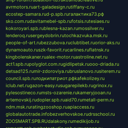
avrmotors.ru
art-galadesign.ru
tiffany-c.ru
ecostep-samara.ru
d-p.spb.ru
галактика73.рф
sko.com.ru
davitamebel-spb.ru
fotsis.ru
tesiaes.ru
kokoroyari.spb.ru
blesna-kazan.ru
mossilver.ru
lenderoq.ru
sergeydobrin.ru
tochkazvuka.msk.ru
people-of-art.ru
bezzubova.ru
clubtibet.ru
orior-aks.ru
dynamoauto.ru
szk-favorit.ru
carlines.ru
flatnsk.ru
kingbolenskaner.ru
alex-motor.ru
astroline.net.ru
act1.spb.ru
polyglot.com.ru
gidlipetsk.ru
ooo-driada.ru
detsad125.ru
mir-zdoroviya.ru
bruslanovo.ru
siterem.ru
council.spb.ru
лодкипатриот.рф
kafekolizey.ru
iclub.net.ru
gazon-easy.ru
sugarepilekb.ru
grinox.ru
pylesostineco.ru
msts-ozarenie.ru
kameryjooan.ru
artemovskij.ru
dopler.spb.ru
aid70.ru
metall-perm.ru
ndm.msk.ru
ratingzooshop.ru
apiaccess.ru
globalautotrade.info
bezverhovskoe.ru
drsschool.ru
ZOOSMART.SPB.RU
dalakony.ru
medikijob.ru