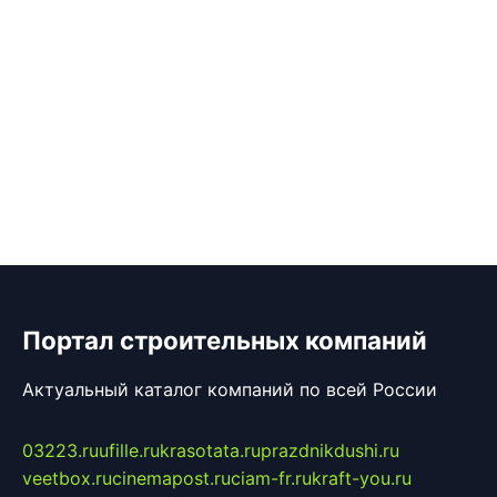
Портал строительных компаний
Актуальный каталог компаний по всей России
03223.ru
ufille.ru
krasotata.ru
prazdnikdushi.ru
veetbox.ru
cinemapost.ru
ciam-fr.ru
kraft-you.ru