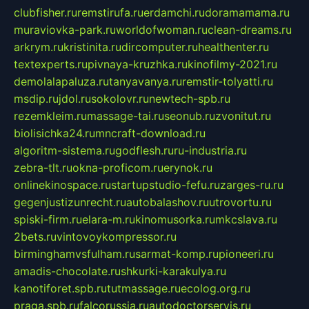
clubfisher.ru
remstirufa.ru
erdamchi.ru
doramamama.ru
muraviovka-park.ru
worldofwoman.ru
clean-dreams.ru
arkrym.ru
kristinita.ru
dircomputer.ru
healthenter.ru
textexperts.ru
pivnaya-kruzhka.ru
kinofilmy-2021.ru
demolalapaluza.ru
tanyavanya.ru
remstir-tolyatti.ru
msdip.ru
jdol.ru
sokolovr.ru
newtech-spb.ru
rezemkleim.ru
massage-tai.ru
seonub.ru
zvonitut.ru
biolisichka24.ru
mncraft-download.ru
algoritm-sistema.ru
godflesh.ru
ru-industria.ru
zebra-tlt.ru
okna-proficom.ru
erynok.ru
onlinekinospace.ru
startupstudio-fefu.ru
zarges-ru.ru
gegenjustizunrecht.ru
autobalashov.ru
utrovortu.ru
spiski-firm.ru
elara-m.ru
kinomusorka.ru
mkcslava.ru
2bets.ru
vintovoykompressor.ru
birminghamvsfulham.ru
sarmat-komp.ru
pioneeri.ru
amadis-chocolate.ru
shkurki-karakulya.ru
kanotiforet.spb.ru
tutmassage.ru
ecolog.org.ru
praga.spb.ru
falcorussia.ru
autodoctorservis.ru