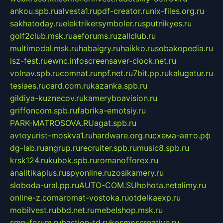
ankou.spb.ru
alvesta1.ru
pdf-creator.ru
nix-files.org.ru
sakhatoday.ru
elektrikersymboler.ru
sputnikyes.ru
golf2club.msk.ru
aeforums.ru
zallclub.ru
multimodal.msk.ru
habaigry.ru
haikko.ru
sobakopedia.ru
isz-fest.ru
ewnc.info
screensaver-clock.net.ru
volnav.spb.ru
comnat.ru
npf.net.ru
7bit.pp.ru
kalugatur.ru
tesiaes.ru
card.com.ru
kazanka.spb.ru
gildiya-kuznecov.ru
kameryboavision.ru
griffoncom.spb.ru
fabrika-emotsiy.ru
PARK-MATROSOVA.RU
agat.spb.ru
avtoyurist-moskva1.ru
hardware.org.ru
схема-авто.рф
dg-lab.ru
angrup.ru
recruiter.spb.ru
music8.spb.ru
krsk124.ru
kubok.spb.ru
romanofforex.ru
analitikaplus.ru
spyonline.ru
zosikamery.ru
sloboda-ural.pp.ru
AUTO-COM.SU
hohota.net
alimy.ru
online-z.com
aromat-vostoka.ru
otdelkaexp.ru
mobilvest.ru
bbd.net.ru
mebelshop.msk.ru
smp-forum.ru
bastion-td.ru
kosmoscreative.ru