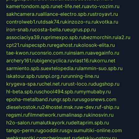
kamertondom.spb.ru
net-life.net.ru
avto-vozim.ru
sakhcamera.ru
alliance-electro.spb.ru
stroyavt.ru
controlweb1.ru
tdsak74.ru
kinzozo-ru.ru
kvotka.ru
iron-snab.ru
costa-bella.ru
eugrus.pp.ru
associaciya39.ru
primexpo.spb.ru
bezmorchin.ru
ia2.ru
cpt21.ru
ispecspb.ru
regahost.ru
kolosok-elita.ru
tae-kwon.ru
consrio.com.ru
insiam.ru
avegainfo.ru
archery161.ru
bigencyclica.ru
vlast16.ru
korru.net
sarmiento.spb.su
extelopedia.ru
lammin-suo.spb.ru
iskatour.spb.ru
snpi.org.ru
running-line.ru
krygeva-spa.ru
chel.net.ru
rust-loco.ru
dugshop.ru
hl-beta.spb.ru
school494.spb.ru
mymubaby.ru
epoha-metalband.ru
ngr.spb.ru
rusgosnews.com
dieselvostok.ru
24hostel.msk.ru
w-dev.ru
f-ship.ru
regsmi.ru
filmnetwork.ru
malinasp.ru
kinosvin.ru
h2o-salon.ru
malutkayork.ru
deltaprim.spb.ru
tango-perm.ru
gooddir.ru
sgv.su
multiki-online.com
webkrasotki.com
cherinvest.ru
detskiy-ostrov.ru