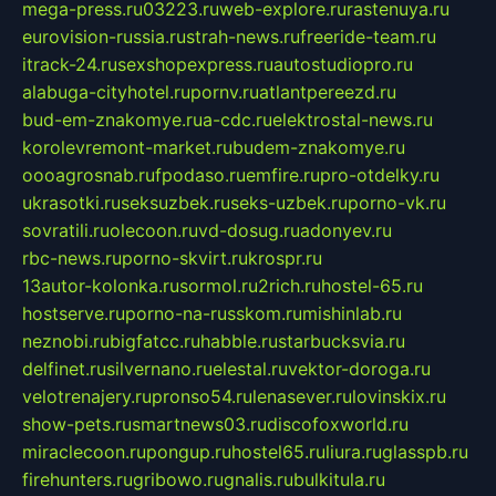
mega-press.ru
03223.ru
web-explore.ru
rastenuya.ru
eurovision-russia.ru
strah-news.ru
freeride-team.ru
itrack-24.ru
sexshopexpress.ru
autostudiopro.ru
alabuga-cityhotel.ru
pornv.ru
atlantpereezd.ru
bud-em-znakomye.ru
a-cdc.ru
elektrostal-news.ru
korolevremont-market.ru
budem-znakomye.ru
oooagrosnab.ru
fpodaso.ru
emfire.ru
pro-otdelky.ru
ukrasotki.ru
seksuzbek.ru
seks-uzbek.ru
porno-vk.ru
sovratili.ru
olecoon.ru
vd-dosug.ru
adonyev.ru
rbc-news.ru
porno-skvirt.ru
krospr.ru
13autor-kolonka.ru
sormol.ru
2rich.ru
hostel-65.ru
hostserve.ru
porno-na-russkom.ru
mishinlab.ru
neznobi.ru
bigfatcc.ru
habble.ru
starbucksvia.ru
delfinet.ru
silvernano.ru
elestal.ru
vektor-doroga.ru
velotrenajery.ru
pronso54.ru
lenasever.ru
lovinskix.ru
show-pets.ru
smartnews03.ru
discofoxworld.ru
miraclecoon.ru
pongup.ru
hostel65.ru
liura.ru
glasspb.ru
firehunters.ru
gribowo.ru
gnalis.ru
bulkitula.ru