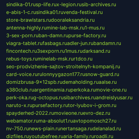
sindika-01.ru
sp-life.ru
x-legion.ru
sib-archives.ru
e-abis-1-c.ru
sindika01.ru
venda-festival.ru
store-brawlstars.ru
dooraleksandria.ru
antenna-highly.ru
mine-lab-msk.ru
1-mus.ru
3-sex-porn.ru
ban-damn.ru
purse-factory.ru
viagra-tablet.ru
fasbags.ru
adler-jun.ru
bandamn.ru
fincontech.ru
3sexporn.ru
1mus.ru
darksand.ru
rebus-toys.ru
minelab-msk.ru
rtdco.ru
seo-prodvizhenie-sajtov-stroitelnyh-kompanij.ru
card-voice.ru
rulonnyygazon177.ru
snow-guard.ru
domizbrusa-9x12spb.ru
demaholding.ru
aalse.ru
a380club.ru
argentinamia.ru
perkoka.ru
movie-one.ru
perk-oka.ru
g-octopus.ru
sibarchives.ru
andreislyusar.ru
naruto-x.ru
pursefactory.ru
tor-lyubov-i-grom.ru
spayderhed-2022.ru
movieone.ru
evro-dez.ru
webamator.ru
ma-absolut1.ru
avtopomosch27.ru
nv-750.ru
news-plain.ru
nertansaga.ru
delanalad.ru
dizfiles.ru
youtubefree.ru
aria-family.ru
roadli.ru