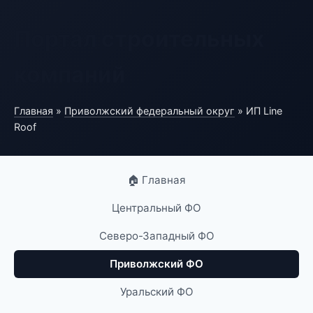
Портал строительных
компаний
Главная
»
Приволжский федеральный округ
» ИП Line
Roof
🏠 Главная
Центральный ФО
Северо-Западный ФО
Приволжский ФО
Уральский ФО