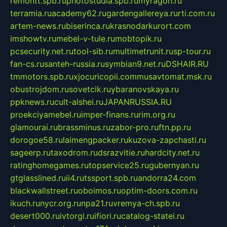
remontt.spb.ru
photostudia.spb.ru
myragon.ru
terramia.ru
academy62.ru
gardengallereya.ru
rti.com.ru
artem-news.ru
biserinca.ru
krasnodarkurort.com
imshowtv.ru
mebel-v-tule.ru
mobtopik.ru
pcsecurity.net.ru
tool-sib.ru
multimetrunit.ru
sp-tour.ru
fan-cs.ru
santeh-russia.ru
symbian9.net.ru
DSHAIR.RU
tmmotors.spb.ru
xjocuricopii.com
musavtomat.msk.ru
obustrojdom.ru
sovetcik.ru
ybaranovskaya.ru
ppknews.ru
cult-alshei.ru
JAPANRUSSIA.RU
proekciyamebel.ru
imper-finans.ru
rim.org.ru
glamourai.ru
brassminus.ru
zabor-pro.ru
ftn.pp.ru
dorogoe58.ru
laimengpacker.ru
kuzova-zapchasti.ru
sageerp.ru
taxodrom.ru
dsrazvitie.ru
hardcity.net.ru
ratinghomegames.ru
topservice25.ru
gubernyan.ru
gtglasslined.ru
ii4.ru
tssport.spb.ru
andorra24.com
blackwallstreet.ru
oboimos.ru
optim-doors.com.ru
ikuch.ru
nycr.org.ru
npa21.ru
vremya-ch.spb.ru
desert000.ru
ivtorgi.ru
ifiori.ru
catalog-statei.ru