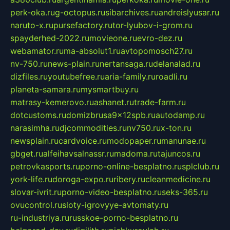
perk-oka.ru
g-octopus.ru
sibarchives.ru
andreislyusar.ru
naruto-x.ru
pursefactory.ru
tor-lyubov-i-grom.ru
spayderhed-2022.ru
movieone.ru
evro-dez.ru
webamator.ru
ma-absolut1.ru
avtopomosch27.ru
nv-750.ru
news-plain.ru
nertansaga.ru
delanalad.ru
dizfiles.ru
youtubefree.ru
aria-family.ru
roadli.ru
planeta-samara.ru
mysmartbuy.ru
matrasy-kemerovo.ru
ashanet.ru
trade-farm.ru
dotcustoms.ru
domizbrusa9x12spb.ru
autodamp.ru
narasimha.ru
djcommodities.ru
nv750.ru
x-ton.ru
newsplain.ru
cardvoice.ru
modopaper.ru
manunae.ru
gbget.ru
alfeihavsalnassr.ru
madoma.ru
tajuncos.ru
petrovkasports.ru
porno-online-besplatno.ru
splclub.ru
york-life.ru
doroga-expo.ru
ribery.ru
cleanmedicine.ru
slovar-ivrit.ru
porno-video-besplatno.ru
seks-365.ru
ovucontrol.ru
sloty-igrovyye-avtomaty.ru
ru-industriya.ru
russkoe-porno-besplatno.ru