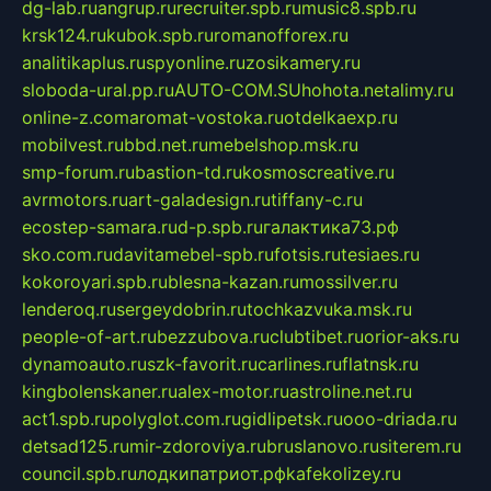
dg-lab.ru
angrup.ru
recruiter.spb.ru
music8.spb.ru
krsk124.ru
kubok.spb.ru
romanofforex.ru
analitikaplus.ru
spyonline.ru
zosikamery.ru
sloboda-ural.pp.ru
AUTO-COM.SU
hohota.net
alimy.ru
online-z.com
aromat-vostoka.ru
otdelkaexp.ru
mobilvest.ru
bbd.net.ru
mebelshop.msk.ru
smp-forum.ru
bastion-td.ru
kosmoscreative.ru
avrmotors.ru
art-galadesign.ru
tiffany-c.ru
ecostep-samara.ru
d-p.spb.ru
галактика73.рф
sko.com.ru
davitamebel-spb.ru
fotsis.ru
tesiaes.ru
kokoroyari.spb.ru
blesna-kazan.ru
mossilver.ru
lenderoq.ru
sergeydobrin.ru
tochkazvuka.msk.ru
people-of-art.ru
bezzubova.ru
clubtibet.ru
orior-aks.ru
dynamoauto.ru
szk-favorit.ru
carlines.ru
flatnsk.ru
kingbolenskaner.ru
alex-motor.ru
astroline.net.ru
act1.spb.ru
polyglot.com.ru
gidlipetsk.ru
ooo-driada.ru
detsad125.ru
mir-zdoroviya.ru
bruslanovo.ru
siterem.ru
council.spb.ru
лодкипатриот.рф
kafekolizey.ru