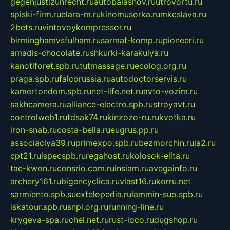
gegenjustizunrecht.ru
autobalashov.ru
utrovortu.ru
spiski-firm.ru
elara-m.ru
kinomusorka.ru
mkcslava.ru
2bets.ru
vintovoykompressor.ru
birminghamvsfulham.ru
sarmat-komp.ru
pioneeri.ru
amadis-chocolate.ru
shkurki-karakulya.ru
kanotiforet.spb.ru
tutmassage.ru
ecolog.org.ru
praga.spb.ru
falcorussia.ru
autodoctorservis.ru
kamertondom.spb.ru
net-life.net.ru
avto-vozim.ru
sakhcamera.ru
alliance-electro.spb.ru
stroyavt.ru
controlweb1.ru
tdsak74.ru
kinzozo-ru.ru
kvotka.ru
iron-snab.ru
costa-bella.ru
eugrus.pp.ru
associaciya39.ru
primexpo.spb.ru
bezmorchin.ru
ia2.ru
cpt21.ru
ispecspb.ru
regahost.ru
kolosok-elita.ru
tae-kwon.ru
consrio.com.ru
insiam.ru
avegainfo.ru
archery161.ru
bigencyclica.ru
vlast16.ru
korru.net
sarmiento.spb.su
extelopedia.ru
lammin-suo.spb.ru
iskatour.spb.ru
snpi.org.ru
running-line.ru
krygeva-spa.ru
chel.net.ru
rust-loco.ru
dugshop.ru