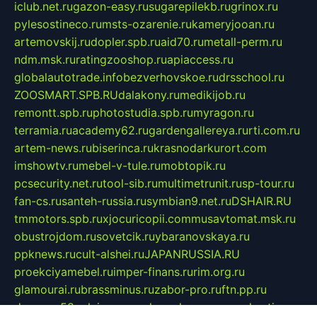
iclub.net.ru
gazon-easy.ru
sugarepilekb.ru
grinox.ru
pylesostineco.ru
msts-ozarenie.ru
kameryjooan.ru
artemovskij.ru
dopler.spb.ru
aid70.ru
metall-perm.ru
ndm.msk.ru
ratingzooshop.ru
apiaccess.ru
globalautotrade.info
bezverhovskoe.ru
drsschool.ru
ZOOSMART.SPB.RU
dalakony.ru
medikijob.ru
remontt.spb.ru
photostudia.spb.ru
myragon.ru
terramia.ru
academy62.ru
gardengallereya.ru
rti.com.ru
artem-news.ru
biserinca.ru
krasnodarkurort.com
imshowtv.ru
mebel-v-tule.ru
mobtopik.ru
pcsecurity.net.ru
tool-sib.ru
multimetrunit.ru
sp-tour.ru
fan-cs.ru
santeh-russia.ru
symbian9.net.ru
DSHAIR.RU
tmmotors.spb.ru
xjocuricopii.com
musavtomat.msk.ru
obustrojdom.ru
sovetcik.ru
ybaranovskaya.ru
ppknews.ru
cult-alshei.ru
JAPANRUSSIA.RU
proekciyamebel.ru
imper-finans.ru
rim.org.ru
glamourai.ru
brassminus.ru
zabor-pro.ru
ftn.pp.ru
dorogoe58.ru
laimengpacker.ru
kuzova-zapchasti.ru