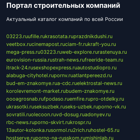
Портал строительных компаний
Актуальный каталог компаний по всей России
03223.ru
ufille.ru
krasotata.ru
prazdnikdushi.ru
veetbox.ru
cinemapost.ru
ciam-fr.ru
kraft-you.ru
mega-press.ru
03223.ru
web-explore.ru
rastenuya.ru
eurovision-russia.ru
strah-news.ru
freeride-team.ru
itrack-24.ru
sexshopexpress.ru
autostudiopro.ru
alabuga-cityhotel.ru
pornv.ru
atlantpereezd.ru
bud-em-znakomye.ru
a-cdc.ru
elektrostal-news.ru
korolevremont-market.ru
budem-znakomye.ru
oooagrosnab.ru
fpodaso.ru
emfire.ru
pro-otdelky.ru
ukrasotki.ru
seksuzbek.ru
seks-uzbek.ru
porno-vk.ru
sovratili.ru
olecoon.ru
vd-dosug.ru
adonyev.ru
rbc-news.ru
porno-skvirt.ru
krospr.ru
13autor-kolonka.ru
sormol.ru
2rich.ru
hostel-65.ru
hostserve.ru
porno-na-russkom.ru
mishinlab.ru