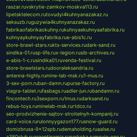
raszar.ru
vskrytie-zamkov-moskva113.ru
lipetsktelecom.ru
tovudyi4kuhnyanazakaz.ru
seksuzb.ru
guzywia4kuhnyanazakaz.ru
fabrikaofabrikaokuhny.ru
kuhnyaekuhnyaafabrika.ru
kuhnyaykuhnyayfabrika.ru
e-abis1c.ru
store-brawl-stars.ru
kts-services.ru
dark-sand.ru
sindika-01.ru
sp-life.ru
x-legion.ru
sib-archives.ru
e-abis-1-c.ru
sindika01.ru
venda-festival.ru
store-brawlstars.ru
dooraleksandria.ru
antenna-highly.ru
mine-lab-msk.ru
1-mus.ru
3-sex-porn.ru
ban-damn.ru
purse-factory.ru
viagra-tablet.ru
fasbags.ru
adler-jun.ru
bandamn.ru
fincontech.ru
3sexporn.ru
1mus.ru
darksand.ru
rebus-toys.ru
minelab-msk.ru
rtdco.ru
seo-prodvizhenie-sajtov-stroitelnyh-kompanij.ru
card-voice.ru
rulonnyygazon177.ru
snow-guard.ru
domizbrusa-9x12spb.ru
demaholding.ru
aalse.ru
a380club.ru
argentinamia.ru
perkoka.ru
movie-one.ru