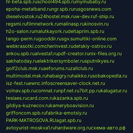
hl-beta.spb.ru
school494.spb.ru
mymubaby.ru
epoha-metalband.ru
ngr.spb.ru
rusgosnews.com
dieselvostok.ru
24hostel.msk.ru
w-dev.ru
f-ship.ru
regsmi.ru
filmnetwork.ru
malinasp.ru
kinosvin.ru
h2o-salon.ru
malutkayork.ru
deltaprim.spb.ru
tango-perm.ru
gooddir.ru
sgv.su
multiki-online.com
webkrasotki.com
cherinvest.ru
detskiy-ostrov.ru
ankou.spb.ru
alvesta1.ru
pdf-creator.ru
nix-files.org.ru
sakhatoday.ru
elektrikersymboler.ru
sputnikyes.ru
golf2club.msk.ru
aeforums.ru
zallclub.ru
multimodal.msk.ru
habaigry.ru
haikko.ru
sobakopedia.ru
isz-fest.ru
ewnc.info
screensaver-clock.net.ru
volnav.spb.ru
comnat.ru
npf.net.ru
7bit.pp.ru
kalugatur.ru
tesiaes.ru
card.com.ru
kazanka.spb.ru
gildiya-kuznecov.ru
kameryboavision.ru
griffoncom.spb.ru
fabrika-emotsiy.ru
PARK-MATROSOVA.RU
agat.spb.ru
avtoyurist-moskva1.ru
hardware.org.ru
схема-авто.рф