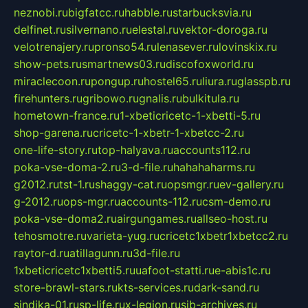
neznobi.ru
bigfatcc.ru
habble.ru
starbucksvia.ru
delfinet.ru
silvernano.ru
elestal.ru
vektor-doroga.ru
velotrenajery.ru
pronso54.ru
lenasever.ru
lovinskix.ru
show-pets.ru
smartnews03.ru
discofoxworld.ru
miraclecoon.ru
pongup.ru
hostel65.ru
liura.ru
glasspb.ru
firehunters.ru
gribowo.ru
gnalis.ru
bulkitula.ru
hometown-france.ru
1-xbeticricetc-1-xbetti-5.ru
shop-garena.ru
cricetc-1-xbetr-1-xbetcc-2.ru
one-life-story.ru
top-halyava.ru
accounts112.ru
poka-vse-doma-2.ru
3-d-file.ru
hahahaharms.ru
g2012.ru
tst-1.ru
shaggy-cat.ru
opsmgr.ru
ev-gallery.ru
g-2012.ru
ops-mgr.ru
accounts-112.ru
csm-demo.ru
poka-vse-doma2.ru
airgungames.ru
allseo-host.ru
tehosmotre.ru
varieta-yug.ru
cricetc1xbetr1xbetcc2.ru
raytor-d.ru
atillagunn.ru
3d-file.ru
1xbeticricetc1xbetti5.ru
uafoot-statti.ru
e-abis1c.ru
store-brawl-stars.ru
kts-services.ru
dark-sand.ru
sindika-01.ru
sp-life.ru
x-legion.ru
sib-archives.ru