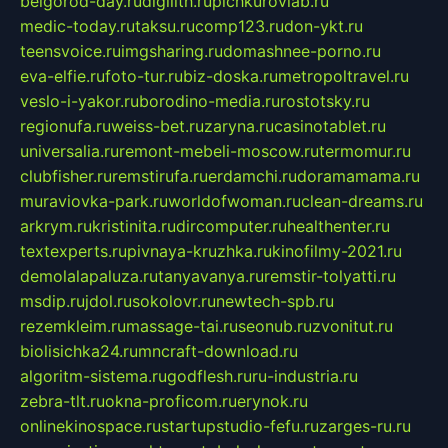
belgorod-day.ru
digilith.ru
pichkurovlab.ru
medic-today.ru
taksu.ru
comp123.ru
don-ykt.ru
teensvoice.ru
imgsharing.ru
domashnee-porno.ru
eva-elfie.ru
foto-tur.ru
biz-doska.ru
metropoltravel.ru
veslo-i-yakor.ru
borodino-media.ru
rostotsky.ru
regionufa.ru
weiss-bet.ru
zaryna.ru
casinotablet.ru
universalia.ru
remont-mebeli-moscow.ru
termomur.ru
clubfisher.ru
remstirufa.ru
erdamchi.ru
doramamama.ru
muraviovka-park.ru
worldofwoman.ru
clean-dreams.ru
arkrym.ru
kristinita.ru
dircomputer.ru
healthenter.ru
textexperts.ru
pivnaya-kruzhka.ru
kinofilmy-2021.ru
demolalapaluza.ru
tanyavanya.ru
remstir-tolyatti.ru
msdip.ru
jdol.ru
sokolovr.ru
newtech-spb.ru
rezemkleim.ru
massage-tai.ru
seonub.ru
zvonitut.ru
biolisichka24.ru
mncraft-download.ru
algoritm-sistema.ru
godflesh.ru
ru-industria.ru
zebra-tlt.ru
okna-proficom.ru
erynok.ru
onlinekinospace.ru
startupstudio-fefu.ru
zarges-ru.ru