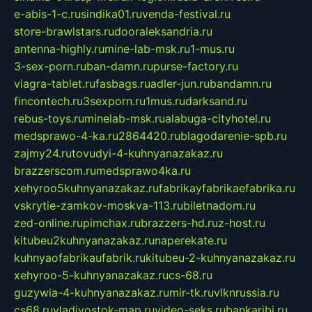
e-abis-1-c.ru
sindika01.ru
venda-festival.ru
store-brawlstars.ru
dooraleksandria.ru
antenna-highly.ru
mine-lab-msk.ru
1-mus.ru
3-sex-porn.ru
ban-damn.ru
purse-factory.ru
viagra-tablet.ru
fasbags.ru
adler-jun.ru
bandamn.ru
fincontech.ru
3sexporn.ru
1mus.ru
darksand.ru
rebus-toys.ru
minelab-msk.ru
alabuga-cityhotel.ru
medsprawo-4-ka.ru
2864420.ru
blagodarenie-spb.ru
zajmy24.ru
tovudyi-4-kuhnyanazakaz.ru
brazzerscom.ru
medsprawo4ka.ru
xehyroo5kuhnyanazakaz.ru
fabrikayfabrikaefabrika.ru
vskrytie-zamkov-moskva-113.ru
biletnadom.ru
zed-online.ru
pimchax.ru
brazzers-hd.ru
z-host.ru
kitubeu2kuhnyanazakaz.ru
naperekate.ru
kuhnyaofabrikaufabrik.ru
kitubeu-2-kuhnyanazakaz.ru
xehyroo-5-kuhnyanazakaz.ru
cs-68.ru
guzywia-4-kuhnyanazakaz.ru
mir-tk.ru
vlknrussia.ru
cs68.ru
vladivostok-map.ru
video-seks.ru
bankaribi.ru