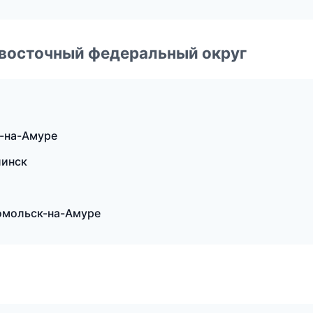
евосточный федеральный округ
-на-Амуре
линск
омольск-на-Амуре