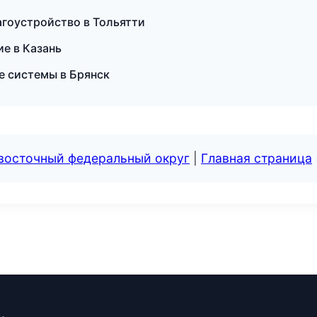
агоустройство в Тольятти
е в Казань
 системы в Брянск
евосточный федеральный округ
|
Главная страница