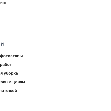
динг
ми
 фотоэтапы
 работ
ая уборка
птовым ценам
платежей