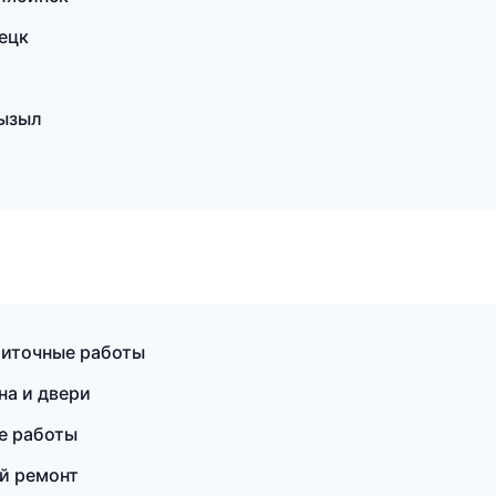
ецк
Кызыл
литочные работы
а и двери
е работы
й ремонт