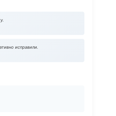
у.
ативно исправили.