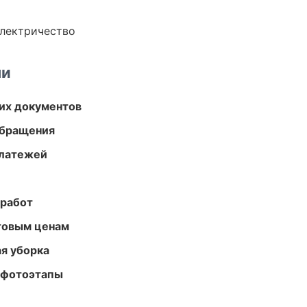
электричество
ми
их документов
обращения
платежей
 работ
птовым ценам
ая уборка
 фотоэтапы