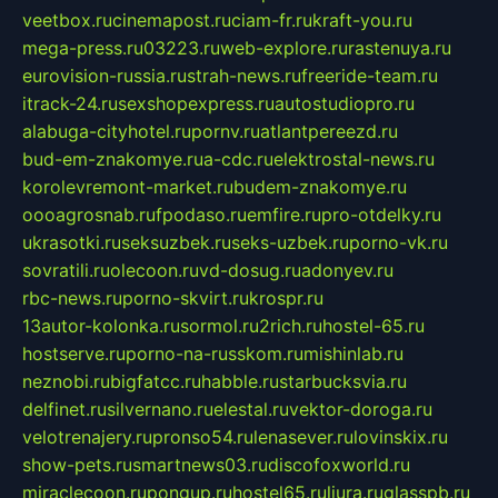
veetbox.ru
cinemapost.ru
ciam-fr.ru
kraft-you.ru
mega-press.ru
03223.ru
web-explore.ru
rastenuya.ru
eurovision-russia.ru
strah-news.ru
freeride-team.ru
itrack-24.ru
sexshopexpress.ru
autostudiopro.ru
alabuga-cityhotel.ru
pornv.ru
atlantpereezd.ru
bud-em-znakomye.ru
a-cdc.ru
elektrostal-news.ru
korolevremont-market.ru
budem-znakomye.ru
oooagrosnab.ru
fpodaso.ru
emfire.ru
pro-otdelky.ru
ukrasotki.ru
seksuzbek.ru
seks-uzbek.ru
porno-vk.ru
sovratili.ru
olecoon.ru
vd-dosug.ru
adonyev.ru
rbc-news.ru
porno-skvirt.ru
krospr.ru
13autor-kolonka.ru
sormol.ru
2rich.ru
hostel-65.ru
hostserve.ru
porno-na-russkom.ru
mishinlab.ru
neznobi.ru
bigfatcc.ru
habble.ru
starbucksvia.ru
delfinet.ru
silvernano.ru
elestal.ru
vektor-doroga.ru
velotrenajery.ru
pronso54.ru
lenasever.ru
lovinskix.ru
show-pets.ru
smartnews03.ru
discofoxworld.ru
miraclecoon.ru
pongup.ru
hostel65.ru
liura.ru
glasspb.ru