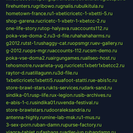
firehunters.ru
gribowo.ru
gnalis.ru
bulkitula.ru
hometown-france.ru
1-xbeticricetc-1-xbetti-5.ru
shop-garena.ru
cricetc-1-xbetr-1-xbetcc-2.ru
one-life-story.ru
top-halyava.ru
accounts112.ru
poka-vse-doma-2.ru
3-d-file.ru
hahahaharms.ru
g2012.ru
tst-1.ru
shaggy-cat.ru
opsmgr.ru
ev-gallery.ru
g-2012.ru
ops-mgr.ru
accounts-112.ru
csm-demo.ru
poka-vse-doma2.ru
airgungames.ru
allseo-host.ru
tehosmotre.ru
varieta-yug.ru
cricetc1xbetr1xbetcc2.ru
raytor-d.ru
atillagunn.ru
3d-file.ru
1xbeticricetc1xbetti5.ru
uafoot-statti.ru
e-abis1c.ru
store-brawl-stars.ru
kts-services.ru
dark-sand.ru
sindika-01.ru
sp-life.ru
x-legion.ru
sib-archives.ru
e-abis-1-c.ru
sindika01.ru
venda-festival.ru
store-brawlstars.ru
dooraleksandria.ru
antenna-highly.ru
mine-lab-msk.ru
1-mus.ru
3-sex-porn.ru
ban-damn.ru
purse-factory.ru
viagra-tablet.ru
fasbags.ru
adler-jun.ru
bandamn.ru