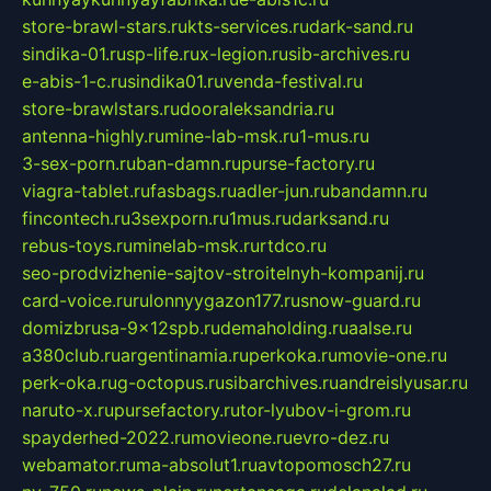
store-brawl-stars.ru
kts-services.ru
dark-sand.ru
sindika-01.ru
sp-life.ru
x-legion.ru
sib-archives.ru
e-abis-1-c.ru
sindika01.ru
venda-festival.ru
store-brawlstars.ru
dooraleksandria.ru
antenna-highly.ru
mine-lab-msk.ru
1-mus.ru
3-sex-porn.ru
ban-damn.ru
purse-factory.ru
viagra-tablet.ru
fasbags.ru
adler-jun.ru
bandamn.ru
fincontech.ru
3sexporn.ru
1mus.ru
darksand.ru
rebus-toys.ru
minelab-msk.ru
rtdco.ru
seo-prodvizhenie-sajtov-stroitelnyh-kompanij.ru
card-voice.ru
rulonnyygazon177.ru
snow-guard.ru
domizbrusa-9x12spb.ru
demaholding.ru
aalse.ru
a380club.ru
argentinamia.ru
perkoka.ru
movie-one.ru
perk-oka.ru
g-octopus.ru
sibarchives.ru
andreislyusar.ru
naruto-x.ru
pursefactory.ru
tor-lyubov-i-grom.ru
spayderhed-2022.ru
movieone.ru
evro-dez.ru
webamator.ru
ma-absolut1.ru
avtopomosch27.ru