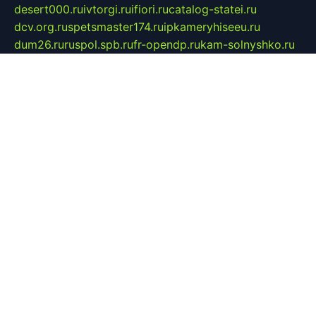
desert000.ru
ivtorgi.ru
ifiori.ru
catalog-statei.ru
dcv.org.ru
spetsmaster174.ru
ipkameryhiseeu.ru
dum26.ru
ruspol.spb.ru
fr-opendp.ru
kam-solnyshko.ru
cheyenne-arapaho.ru
sevzapmetal.spb.ru
ted-lapidus.spb.ru
parasite-eliminator.ru
sigma-complete.ru
modernworld.ru
dama-moda.ru
eholot-group.ru
sk-nvkz.ru
DRONGOLD.RU
democratia2.ru
i-farmer.ru
mass-sport.org
jablonex.spb.ru
bookmess.ru
linkword.ru
refineua.com.ru
cs-spec.net.ru
altay-mebel.ru
DNK-THEATRE.RU
mechaniks.spb.ru
ipcamtechage.ru
skosta.ru
a-sun.ru
stroy-ldsp.ru
snowlands.org.ru
childrensshoes.ru
mrlizzy.ru
mebelsofiakrd.ru
bulizhenko.ru
rumantick.net.ru
mtszerno.ru
daily-fishing.ru
glushiteli-v-spb.ru
megasat.org.ru
localization.net.ru
flyingfish.pp.ru
ds5teremok.ru
aclib.spb.ru
komissionka30.ru
mag-profit.ru
icentre-74.ru
leasing-nsk.ru
hd39.ru
rcd.com.ru