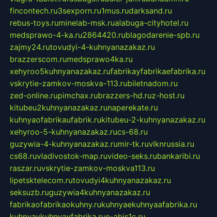
fincontech.ru
3sexporn.ru
1mus.ru
darksand.ru
rebus-toys.ru
minelab-msk.ru
alabuga-cityhotel.ru
medsprawo-4-ka.ru
2864420.ru
blagodarenie-spb.ru
zajmy24.ru
tovudyi-4-kuhnyanazakaz.ru
brazzerscom.ru
medsprawo4ka.ru
xehyroo5kuhnyanazakaz.ru
fabrikayfabrikaefabrika.ru
vskrytie-zamkov-moskva-113.ru
biletnadom.ru
zed-online.ru
pimchax.ru
brazzers-hd.ru
z-host.ru
kitubeu2kuhnyanazakaz.ru
naperekate.ru
kuhnyaofabrikaufabrik.ru
kitubeu-2-kuhnyanazakaz.ru
xehyroo-5-kuhnyanazakaz.ru
cs-68.ru
guzywia-4-kuhnyanazakaz.ru
mir-tk.ru
vlknrussia.ru
cs68.ru
vladivostok-map.ru
video-seks.ru
bankaribi.ru
raszar.ru
vskrytie-zamkov-moskva113.ru
lipetsktelecom.ru
tovudyi4kuhnyanazakaz.ru
seksuzb.ru
guzywia4kuhnyanazakaz.ru
fabrikaofabrikaokuhny.ru
kuhnyaekuhnyaafabrika.ru
kuhnyaykuhnyayfabrika.ru
e-abis1c.ru