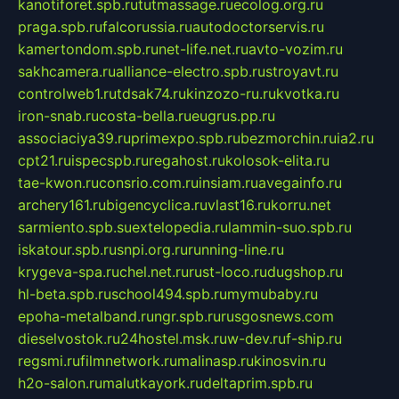
kanotiforet.spb.ru
tutmassage.ru
ecolog.org.ru
praga.spb.ru
falcorussia.ru
autodoctorservis.ru
kamertondom.spb.ru
net-life.net.ru
avto-vozim.ru
sakhcamera.ru
alliance-electro.spb.ru
stroyavt.ru
controlweb1.ru
tdsak74.ru
kinzozo-ru.ru
kvotka.ru
iron-snab.ru
costa-bella.ru
eugrus.pp.ru
associaciya39.ru
primexpo.spb.ru
bezmorchin.ru
ia2.ru
cpt21.ru
ispecspb.ru
regahost.ru
kolosok-elita.ru
tae-kwon.ru
consrio.com.ru
insiam.ru
avegainfo.ru
archery161.ru
bigencyclica.ru
vlast16.ru
korru.net
sarmiento.spb.su
extelopedia.ru
lammin-suo.spb.ru
iskatour.spb.ru
snpi.org.ru
running-line.ru
krygeva-spa.ru
chel.net.ru
rust-loco.ru
dugshop.ru
hl-beta.spb.ru
school494.spb.ru
mymubaby.ru
epoha-metalband.ru
ngr.spb.ru
rusgosnews.com
dieselvostok.ru
24hostel.msk.ru
w-dev.ru
f-ship.ru
regsmi.ru
filmnetwork.ru
malinasp.ru
kinosvin.ru
h2o-salon.ru
malutkayork.ru
deltaprim.spb.ru