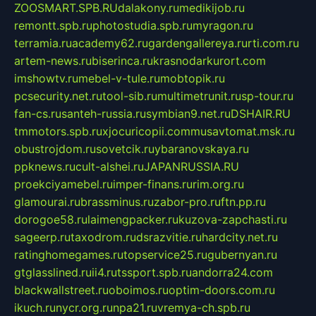
ZOOSMART.SPB.RU
dalakony.ru
medikijob.ru
remontt.spb.ru
photostudia.spb.ru
myragon.ru
terramia.ru
academy62.ru
gardengallereya.ru
rti.com.ru
artem-news.ru
biserinca.ru
krasnodarkurort.com
imshowtv.ru
mebel-v-tule.ru
mobtopik.ru
pcsecurity.net.ru
tool-sib.ru
multimetrunit.ru
sp-tour.ru
fan-cs.ru
santeh-russia.ru
symbian9.net.ru
DSHAIR.RU
tmmotors.spb.ru
xjocuricopii.com
musavtomat.msk.ru
obustrojdom.ru
sovetcik.ru
ybaranovskaya.ru
ppknews.ru
cult-alshei.ru
JAPANRUSSIA.RU
proekciyamebel.ru
imper-finans.ru
rim.org.ru
glamourai.ru
brassminus.ru
zabor-pro.ru
ftn.pp.ru
dorogoe58.ru
laimengpacker.ru
kuzova-zapchasti.ru
sageerp.ru
taxodrom.ru
dsrazvitie.ru
hardcity.net.ru
ratinghomegames.ru
topservice25.ru
gubernyan.ru
gtglasslined.ru
ii4.ru
tssport.spb.ru
andorra24.com
blackwallstreet.ru
oboimos.ru
optim-doors.com.ru
ikuch.ru
nycr.org.ru
npa21.ru
vremya-ch.spb.ru