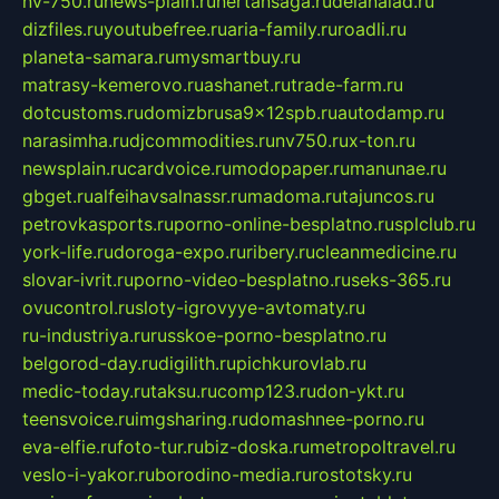
nv-750.ru
news-plain.ru
nertansaga.ru
delanalad.ru
dizfiles.ru
youtubefree.ru
aria-family.ru
roadli.ru
planeta-samara.ru
mysmartbuy.ru
matrasy-kemerovo.ru
ashanet.ru
trade-farm.ru
dotcustoms.ru
domizbrusa9x12spb.ru
autodamp.ru
narasimha.ru
djcommodities.ru
nv750.ru
x-ton.ru
newsplain.ru
cardvoice.ru
modopaper.ru
manunae.ru
gbget.ru
alfeihavsalnassr.ru
madoma.ru
tajuncos.ru
petrovkasports.ru
porno-online-besplatno.ru
splclub.ru
york-life.ru
doroga-expo.ru
ribery.ru
cleanmedicine.ru
slovar-ivrit.ru
porno-video-besplatno.ru
seks-365.ru
ovucontrol.ru
sloty-igrovyye-avtomaty.ru
ru-industriya.ru
russkoe-porno-besplatno.ru
belgorod-day.ru
digilith.ru
pichkurovlab.ru
medic-today.ru
taksu.ru
comp123.ru
don-ykt.ru
teensvoice.ru
imgsharing.ru
domashnee-porno.ru
eva-elfie.ru
foto-tur.ru
biz-doska.ru
metropoltravel.ru
veslo-i-yakor.ru
borodino-media.ru
rostotsky.ru