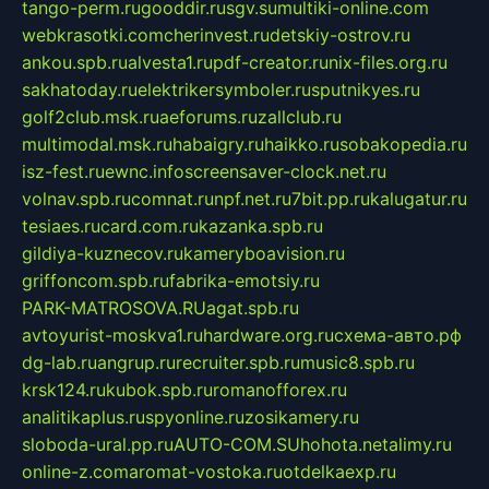
tango-perm.ru
gooddir.ru
sgv.su
multiki-online.com
webkrasotki.com
cherinvest.ru
detskiy-ostrov.ru
ankou.spb.ru
alvesta1.ru
pdf-creator.ru
nix-files.org.ru
sakhatoday.ru
elektrikersymboler.ru
sputnikyes.ru
golf2club.msk.ru
aeforums.ru
zallclub.ru
multimodal.msk.ru
habaigry.ru
haikko.ru
sobakopedia.ru
isz-fest.ru
ewnc.info
screensaver-clock.net.ru
volnav.spb.ru
comnat.ru
npf.net.ru
7bit.pp.ru
kalugatur.ru
tesiaes.ru
card.com.ru
kazanka.spb.ru
gildiya-kuznecov.ru
kameryboavision.ru
griffoncom.spb.ru
fabrika-emotsiy.ru
PARK-MATROSOVA.RU
agat.spb.ru
avtoyurist-moskva1.ru
hardware.org.ru
схема-авто.рф
dg-lab.ru
angrup.ru
recruiter.spb.ru
music8.spb.ru
krsk124.ru
kubok.spb.ru
romanofforex.ru
analitikaplus.ru
spyonline.ru
zosikamery.ru
sloboda-ural.pp.ru
AUTO-COM.SU
hohota.net
alimy.ru
online-z.com
aromat-vostoka.ru
otdelkaexp.ru