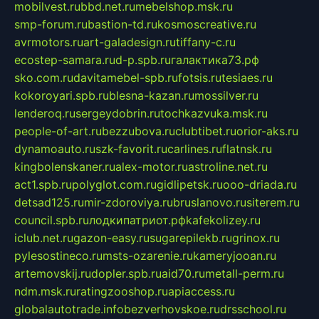
mobilvest.ru
bbd.net.ru
mebelshop.msk.ru
smp-forum.ru
bastion-td.ru
kosmoscreative.ru
avrmotors.ru
art-galadesign.ru
tiffany-c.ru
ecostep-samara.ru
d-p.spb.ru
галактика73.рф
sko.com.ru
davitamebel-spb.ru
fotsis.ru
tesiaes.ru
kokoroyari.spb.ru
blesna-kazan.ru
mossilver.ru
lenderoq.ru
sergeydobrin.ru
tochkazvuka.msk.ru
people-of-art.ru
bezzubova.ru
clubtibet.ru
orior-aks.ru
dynamoauto.ru
szk-favorit.ru
carlines.ru
flatnsk.ru
kingbolenskaner.ru
alex-motor.ru
astroline.net.ru
act1.spb.ru
polyglot.com.ru
gidlipetsk.ru
ooo-driada.ru
detsad125.ru
mir-zdoroviya.ru
bruslanovo.ru
siterem.ru
council.spb.ru
лодкипатриот.рф
kafekolizey.ru
iclub.net.ru
gazon-easy.ru
sugarepilekb.ru
grinox.ru
pylesostineco.ru
msts-ozarenie.ru
kameryjooan.ru
artemovskij.ru
dopler.spb.ru
aid70.ru
metall-perm.ru
ndm.msk.ru
ratingzooshop.ru
apiaccess.ru
globalautotrade.info
bezverhovskoe.ru
drsschool.ru