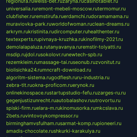
regionufa.ru
weiss-bet.ru
zaryna.ru
casinotablet.ru
universalia.ru
remont-mebeli-moscow.ru
termomur.ru
clubfisher.ru
remstirufa.ru
erdamchi.ru
doramamama.ru
muraviovka-park.ru
worldofwoman.ru
clean-dreams.ru
arkrym.ru
kristinita.ru
dircomputer.ru
healthenter.ru
textexperts.ru
pivnaya-kruzhka.ru
kinofilmy-2021.ru
demolalapaluza.ru
tanyavanya.ru
remstir-tolyatti.ru
msdip.ru
jdol.ru
sokolovr.ru
newtech-spb.ru
rezemkleim.ru
massage-tai.ru
seonub.ru
zvonitut.ru
biolisichka24.ru
mncraft-download.ru
algoritm-sistema.ru
godflesh.ru
ru-industria.ru
zebra-tlt.ru
okna-proficom.ru
erynok.ru
onlinekinospace.ru
startupstudio-fefu.ru
zarges-ru.ru
gegenjustizunrecht.ru
autobalashov.ru
utrovortu.ru
spiski-firm.ru
elara-m.ru
kinomusorka.ru
mkcslava.ru
2bets.ru
vintovoykompressor.ru
birminghamvsfulham.ru
sarmat-komp.ru
pioneeri.ru
amadis-chocolate.ru
shkurki-karakulya.ru