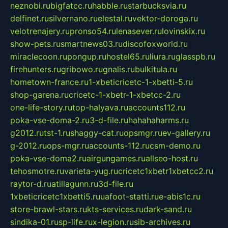
neznobi.ru
bigfatcc.ru
habble.ru
starbucksvia.ru
delfinet.ru
silvernano.ru
elestal.ru
vektor-doroga.ru
velotrenajery.ru
pronso54.ru
lenasever.ru
lovinskix.ru
show-pets.ru
smartnews03.ru
discofoxworld.ru
miraclecoon.ru
pongup.ru
hostel65.ru
liura.ru
glasspb.ru
firehunters.ru
gribowo.ru
gnalis.ru
bulkitula.ru
hometown-france.ru
1-xbeticricetc-1-xbetti-5.ru
shop-garena.ru
cricetc-1-xbetr-1-xbetcc-2.ru
one-life-story.ru
top-halyava.ru
accounts112.ru
poka-vse-doma-2.ru
3-d-file.ru
hahahaharms.ru
g2012.ru
tst-1.ru
shaggy-cat.ru
opsmgr.ru
ev-gallery.ru
g-2012.ru
ops-mgr.ru
accounts-112.ru
csm-demo.ru
poka-vse-doma2.ru
airgungames.ru
allseo-host.ru
tehosmotre.ru
varieta-yug.ru
cricetc1xbetr1xbetcc2.ru
raytor-d.ru
atillagunn.ru
3d-file.ru
1xbeticricetc1xbetti5.ru
uafoot-statti.ru
e-abis1c.ru
store-brawl-stars.ru
kts-services.ru
dark-sand.ru
sindika-01.ru
sp-life.ru
x-legion.ru
sib-archives.ru