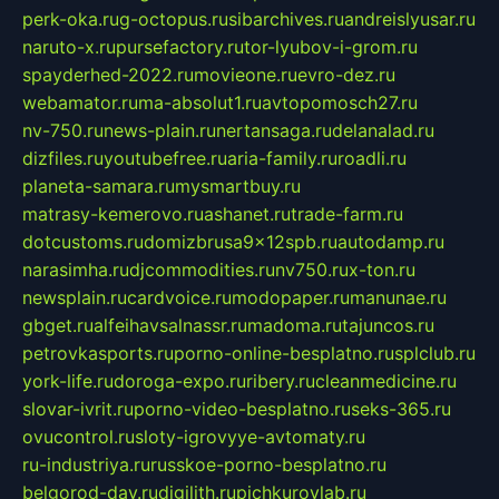
perk-oka.ru
g-octopus.ru
sibarchives.ru
andreislyusar.ru
naruto-x.ru
pursefactory.ru
tor-lyubov-i-grom.ru
spayderhed-2022.ru
movieone.ru
evro-dez.ru
webamator.ru
ma-absolut1.ru
avtopomosch27.ru
nv-750.ru
news-plain.ru
nertansaga.ru
delanalad.ru
dizfiles.ru
youtubefree.ru
aria-family.ru
roadli.ru
planeta-samara.ru
mysmartbuy.ru
matrasy-kemerovo.ru
ashanet.ru
trade-farm.ru
dotcustoms.ru
domizbrusa9x12spb.ru
autodamp.ru
narasimha.ru
djcommodities.ru
nv750.ru
x-ton.ru
newsplain.ru
cardvoice.ru
modopaper.ru
manunae.ru
gbget.ru
alfeihavsalnassr.ru
madoma.ru
tajuncos.ru
petrovkasports.ru
porno-online-besplatno.ru
splclub.ru
york-life.ru
doroga-expo.ru
ribery.ru
cleanmedicine.ru
slovar-ivrit.ru
porno-video-besplatno.ru
seks-365.ru
ovucontrol.ru
sloty-igrovyye-avtomaty.ru
ru-industriya.ru
russkoe-porno-besplatno.ru
belgorod-day.ru
digilith.ru
pichkurovlab.ru