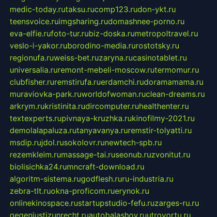
medic-today.ru
taksu.ru
comp123.ru
don-ykt.ru
teensvoice.ru
imgsharing.ru
domashnee-porno.ru
eva-elfie.ru
foto-tur.ru
biz-doska.ru
metropoltravel.ru
veslo-i-yakor.ru
borodino-media.ru
rostotsky.ru
regionufa.ru
weiss-bet.ru
zaryna.ru
casinotablet.ru
universalia.ru
remont-mebeli-moscow.ru
termomur.ru
clubfisher.ru
remstirufa.ru
erdamchi.ru
doramamama.ru
muraviovka-park.ru
worldofwoman.ru
clean-dreams.ru
arkrym.ru
kristinita.ru
dircomputer.ru
healthenter.ru
textexperts.ru
pivnaya-kruzhka.ru
kinofilmy-2021.ru
demolalapaluza.ru
tanyavanya.ru
remstir-tolyatti.ru
msdip.ru
jdol.ru
sokolovr.ru
newtech-spb.ru
rezemkleim.ru
massage-tai.ru
seonub.ru
zvonitut.ru
biolisichka24.ru
mncraft-download.ru
algoritm-sistema.ru
godflesh.ru
ru-industria.ru
zebra-tlt.ru
okna-proficom.ru
erynok.ru
onlinekinospace.ru
startupstudio-fefu.ru
zarges-ru.ru
gegenjustizunrecht.ru
autobalashov.ru
utrovortu.ru