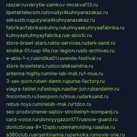
raszar.ru
vskrytie-zamkov-moskva113.ru
lipetsktelecom.ru
tovudyi4kuhnyanazakaz.ru
seksuzb.ru
guzywia4kuhnyanazakaz.ru
fabrikaofabrikaokuhny.ru
kuhnyaekuhnyaafabrika.ru
kuhnyaykuhnyayfabrika.ru
e-abis1c.ru
store-brawl-stars.ru
kts-services.ru
dark-sand.ru
sindika-01.ru
sp-life.ru
x-legion.ru
sib-archives.ru
e-abis-1-c.ru
sindika01.ru
venda-festival.ru
store-brawlstars.ru
dooraleksandria.ru
antenna-highly.ru
mine-lab-msk.ru
1-mus.ru
3-sex-porn.ru
ban-damn.ru
purse-factory.ru
viagra-tablet.ru
fasbags.ru
adler-jun.ru
bandamn.ru
fincontech.ru
3sexporn.ru
1mus.ru
darksand.ru
rebus-toys.ru
minelab-msk.ru
rtdco.ru
seo-prodvizhenie-sajtov-stroitelnyh-kompanij.ru
card-voice.ru
rulonnyygazon177.ru
snow-guard.ru
domizbrusa-9x12spb.ru
demaholding.ru
aalse.ru
a380club.ru
argentinamia.ru
perkoka.ru
movie-one.ru