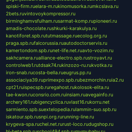
spiski-firm.ru
elara-m.ru
kinomusorka.ru
mkcslava.ru
2bets.ru
vintovoykompressor.ru
birminghamvsfulham.ru
sarmat-komp.ru
pioneeri.ru
amadis-chocolate.ru
shkurki-karakulya.ru
kanotiforet.spb.ru
tutmassage.ru
ecolog.org.ru
praga.spb.ru
falcorussia.ru
autodoctorservis.ru
kamertondom.spb.ru
net-life.net.ru
avto-vozim.ru
sakhcamera.ru
alliance-electro.spb.ru
stroyavt.ru
controlweb1.ru
tdsak74.ru
kinzozo-ru.ru
kvotka.ru
iron-snab.ru
costa-bella.ru
eugrus.pp.ru
associaciya39.ru
primexpo.spb.ru
bezmorchin.ru
ia2.ru
cpt21.ru
ispecspb.ru
regahost.ru
kolosok-elita.ru
tae-kwon.ru
consrio.com.ru
insiam.ru
avegainfo.ru
archery161.ru
bigencyclica.ru
vlast16.ru
korru.net
sarmiento.spb.su
extelopedia.ru
lammin-suo.spb.ru
iskatour.spb.ru
snpi.org.ru
running-line.ru
krygeva-spa.ru
chel.net.ru
rust-loco.ru
dugshop.ru
hl-beta.spb.ru
school494.spb.ru
mymubaby.ru