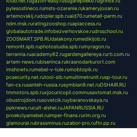
iclub.net.ru
gazon-easy.ru
sugarepilekb.ru
grinox.ru
pylesostineco.ru
msts-ozarenie.ru
kameryjooan.ru
artemovskij.ru
dopler.spb.ru
aid70.ru
metall-perm.ru
ndm.msk.ru
ratingzooshop.ru
apiaccess.ru
globalautotrade.info
bezverhovskoe.ru
drsschool.ru
ZOOSMART.SPB.RU
dalakony.ru
medikijob.ru
remontt.spb.ru
photostudia.spb.ru
myragon.ru
terramia.ru
academy62.ru
gardengallereya.ru
rti.com.ru
artem-news.ru
biserinca.ru
krasnodarkurort.com
imshowtv.ru
mebel-v-tule.ru
mobtopik.ru
pcsecurity.net.ru
tool-sib.ru
multimetrunit.ru
sp-tour.ru
fan-cs.ru
santeh-russia.ru
symbian9.net.ru
DSHAIR.RU
tmmotors.spb.ru
xjocuricopii.com
musavtomat.msk.ru
obustrojdom.ru
sovetcik.ru
ybaranovskaya.ru
ppknews.ru
cult-alshei.ru
JAPANRUSSIA.RU
proekciyamebel.ru
imper-finans.ru
rim.org.ru
glamourai.ru
brassminus.ru
zabor-pro.ru
ftn.pp.ru
dorogoe58.ru
laimengpacker.ru
kuzova-zapchasti.ru