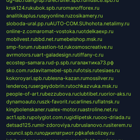
krsk124.ru
kubok.spb.ru
romanofforex.ru
analitikaplus.ru
spyonline.ru
zosikamery.ru
sloboda-ural.pp.ru
AUTO-COM.SU
hohota.net
alimy.ru
online-z.com
aromat-vostoka.ru
otdelkaexp.ru
mobilvest.ru
bbd.net.ru
mebelshop.msk.ru
smp-forum.ru
bastion-td.ru
kosmoscreative.ru
avrmotors.ru
art-galadesign.ru
tiffany-c.ru
ecostep-samara.ru
d-p.spb.ru
галактика73.рф
sko.com.ru
davitamebel-spb.ru
fotsis.ru
tesiaes.ru
kokoroyari.spb.ru
blesna-kazan.ru
mossilver.ru
lenderoq.ru
sergeydobrin.ru
tochkazvuka.msk.ru
people-of-art.ru
bezzubova.ru
clubtibet.ru
orior-aks.ru
dynamoauto.ru
szk-favorit.ru
carlines.ru
flatnsk.ru
kingbolenskaner.ru
alex-motor.ru
astroline.net.ru
act1.spb.ru
polyglot.com.ru
gidlipetsk.ru
ooo-driada.ru
detsad125.ru
mir-zdoroviya.ru
bruslanovo.ru
siterem.ru
council.spb.ru
лодкипатриот.рф
kafekolizey.ru