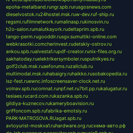
epoha-metalband.ru
ngr.spb.ru
rusgosnews.com
dieselvostok.ru
24hostel.msk.ru
w-dev.ru
f-ship.ru
regsmi.ru
filmnetwork.ru
malinasp.ru
kinosvin.ru
h2o-salon.ru
malutkayork.ru
deltaprim.spb.ru
tango-perm.ru
gooddir.ru
sgv.su
multiki-online.com
webkrasotki.com
cherinvest.ru
detskiy-ostrov.ru
ankou.spb.ru
alvesta1.ru
pdf-creator.ru
nix-files.org.ru
sakhatoday.ru
elektrikersymboler.ru
sputnikyes.ru
golf2club.msk.ru
aeforums.ru
zallclub.ru
multimodal.msk.ru
habaigry.ru
haikko.ru
sobakopedia.ru
isz-fest.ru
ewnc.info
screensaver-clock.net.ru
volnav.spb.ru
comnat.ru
npf.net.ru
7bit.pp.ru
kalugatur.ru
tesiaes.ru
card.com.ru
kazanka.spb.ru
gildiya-kuznecov.ru
kameryboavision.ru
griffoncom.spb.ru
fabrika-emotsiy.ru
PARK-MATROSOVA.RU
agat.spb.ru
avtoyurist-moskva1.ru
hardware.org.ru
схема-авто.рф
dg-lab.ru
angrup.ru
recruiter.spb.ru
music8.spb.ru