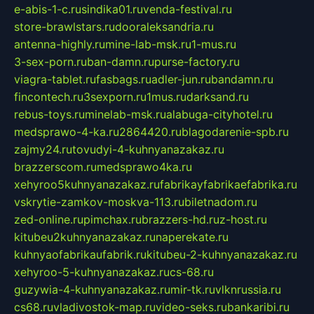
e-abis-1-c.ru
sindika01.ru
venda-festival.ru
store-brawlstars.ru
dooraleksandria.ru
antenna-highly.ru
mine-lab-msk.ru
1-mus.ru
3-sex-porn.ru
ban-damn.ru
purse-factory.ru
viagra-tablet.ru
fasbags.ru
adler-jun.ru
bandamn.ru
fincontech.ru
3sexporn.ru
1mus.ru
darksand.ru
rebus-toys.ru
minelab-msk.ru
alabuga-cityhotel.ru
medsprawo-4-ka.ru
2864420.ru
blagodarenie-spb.ru
zajmy24.ru
tovudyi-4-kuhnyanazakaz.ru
brazzerscom.ru
medsprawo4ka.ru
xehyroo5kuhnyanazakaz.ru
fabrikayfabrikaefabrika.ru
vskrytie-zamkov-moskva-113.ru
biletnadom.ru
zed-online.ru
pimchax.ru
brazzers-hd.ru
z-host.ru
kitubeu2kuhnyanazakaz.ru
naperekate.ru
kuhnyaofabrikaufabrik.ru
kitubeu-2-kuhnyanazakaz.ru
xehyroo-5-kuhnyanazakaz.ru
cs-68.ru
guzywia-4-kuhnyanazakaz.ru
mir-tk.ru
vlknrussia.ru
cs68.ru
vladivostok-map.ru
video-seks.ru
bankaribi.ru