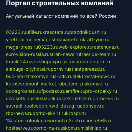
Портал строительных компаний
Актуальный каталог компаний по всей России
03223.ru
ufille.ru
krasotata.ru
prazdnikdushi.ru
veetbox.ru
cinemapost.ru
ciam-fr.ru
kraft-you.ru
mega-press.ru
03223.ru
web-explore.ru
rastenuya.ru
eurovision-russia.ru
strah-news.ru
freeride-team.ru
itrack-24.ru
sexshopexpress.ru
autostudiopro.ru
alabuga-cityhotel.ru
pornv.ru
atlantpereezd.ru
bud-em-znakomye.ru
a-cdc.ru
elektrostal-news.ru
korolevremont-market.ru
budem-znakomye.ru
oooagrosnab.ru
fpodaso.ru
emfire.ru
pro-otdelky.ru
ukrasotki.ru
seksuzbek.ru
seks-uzbek.ru
porno-vk.ru
sovratili.ru
olecoon.ru
vd-dosug.ru
adonyev.ru
rbc-news.ru
porno-skvirt.ru
krospr.ru
13autor-kolonka.ru
sormol.ru
2rich.ru
hostel-65.ru
hostserve.ru
porno-na-russkom.ru
mishinlab.ru