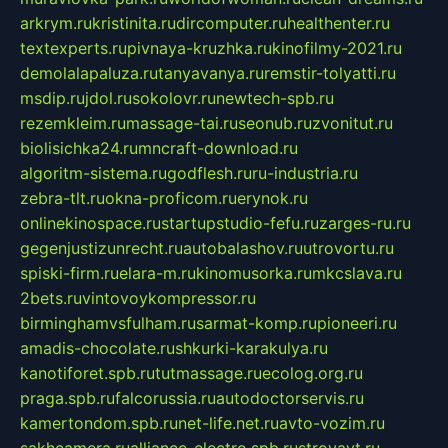
arkrym.ru
kristinita.ru
dircomputer.ru
healthenter.ru
textexperts.ru
pivnaya-kruzhka.ru
kinofilmy-2021.ru
demolalapaluza.ru
tanyavanya.ru
remstir-tolyatti.ru
msdip.ru
jdol.ru
sokolovr.ru
newtech-spb.ru
rezemkleim.ru
massage-tai.ru
seonub.ru
zvonitut.ru
biolisichka24.ru
mncraft-download.ru
algoritm-sistema.ru
godflesh.ru
ru-industria.ru
zebra-tlt.ru
okna-proficom.ru
erynok.ru
onlinekinospace.ru
startupstudio-fefu.ru
zarges-ru.ru
gegenjustizunrecht.ru
autobalashov.ru
utrovortu.ru
spiski-firm.ru
elara-m.ru
kinomusorka.ru
mkcslava.ru
2bets.ru
vintovoykompressor.ru
birminghamvsfulham.ru
sarmat-komp.ru
pioneeri.ru
amadis-chocolate.ru
shkurki-karakulya.ru
kanotiforet.spb.ru
tutmassage.ru
ecolog.org.ru
praga.spb.ru
falcorussia.ru
autodoctorservis.ru
kamertondom.spb.ru
net-life.net.ru
avto-vozim.ru