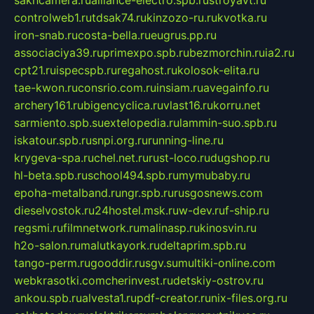
sakhcamera.ru
alliance-electro.spb.ru
stroyavt.ru
controlweb1.ru
tdsak74.ru
kinzozo-ru.ru
kvotka.ru
iron-snab.ru
costa-bella.ru
eugrus.pp.ru
associaciya39.ru
primexpo.spb.ru
bezmorchin.ru
ia2.ru
cpt21.ru
ispecspb.ru
regahost.ru
kolosok-elita.ru
tae-kwon.ru
consrio.com.ru
insiam.ru
avegainfo.ru
archery161.ru
bigencyclica.ru
vlast16.ru
korru.net
sarmiento.spb.su
extelopedia.ru
lammin-suo.spb.ru
iskatour.spb.ru
snpi.org.ru
running-line.ru
krygeva-spa.ru
chel.net.ru
rust-loco.ru
dugshop.ru
hl-beta.spb.ru
school494.spb.ru
mymubaby.ru
epoha-metalband.ru
ngr.spb.ru
rusgosnews.com
dieselvostok.ru
24hostel.msk.ru
w-dev.ru
f-ship.ru
regsmi.ru
filmnetwork.ru
malinasp.ru
kinosvin.ru
h2o-salon.ru
malutkayork.ru
deltaprim.spb.ru
tango-perm.ru
gooddir.ru
sgv.su
multiki-online.com
webkrasotki.com
cherinvest.ru
detskiy-ostrov.ru
ankou.spb.ru
alvesta1.ru
pdf-creator.ru
nix-files.org.ru