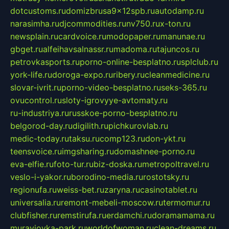
dotcustoms.ru
domizbrusa9x12spb.ru
autodamp.ru
narasimha.ru
djcommodities.ru
nv750.ru
x-ton.ru
newsplain.ru
cardvoice.ru
modopaper.ru
manunae.ru
gbget.ru
alfeihavsalnassr.ru
madoma.ru
tajuncos.ru
petrovkasports.ru
porno-online-besplatno.ru
splclub.ru
york-life.ru
doroga-expo.ru
ribery.ru
cleanmedicine.ru
slovar-ivrit.ru
porno-video-besplatno.ru
seks-365.ru
ovucontrol.ru
sloty-igrovyye-avtomaty.ru
ru-industriya.ru
russkoe-porno-besplatno.ru
belgorod-day.ru
digilith.ru
pichkurovlab.ru
medic-today.ru
taksu.ru
comp123.ru
don-ykt.ru
teensvoice.ru
imgsharing.ru
domashnee-porno.ru
eva-elfie.ru
foto-tur.ru
biz-doska.ru
metropoltravel.ru
veslo-i-yakor.ru
borodino-media.ru
rostotsky.ru
regionufa.ru
weiss-bet.ru
zaryna.ru
casinotablet.ru
universalia.ru
remont-mebeli-moscow.ru
termomur.ru
clubfisher.ru
remstirufa.ru
erdamchi.ru
doramamama.ru
muraviovka-park.ru
worldofwoman.ru
clean-dreams.ru