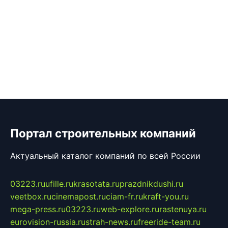
Портал строительных компаний
Актуальный каталог компаний по всей России
03223.ru
ufille.ru
krasotata.ru
prazdnikdushi.ru
veetbox.ru
cinemapost.ru
ciam-fr.ru
kraft-you.ru
mega-press.ru
03223.ru
web-explore.ru
rastenuya.ru
eurovision-russia.ru
strah-news.ru
freeride-team.ru