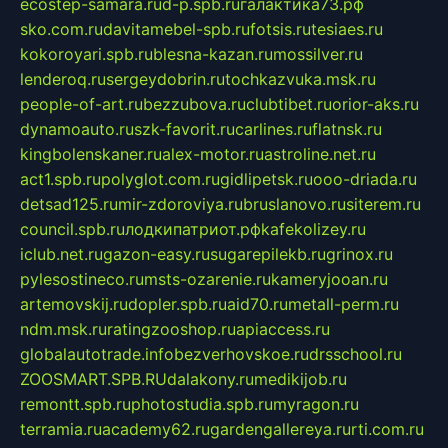
ecostep-samara.ru
d-p.spb.ru
галактика73.рф
sko.com.ru
davitamebel-spb.ru
fotsis.ru
tesiaes.ru
kokoroyari.spb.ru
blesna-kazan.ru
mossilver.ru
lenderoq.ru
sergeydobrin.ru
tochkazvuka.msk.ru
people-of-art.ru
bezzubova.ru
clubtibet.ru
orior-aks.ru
dynamoauto.ru
szk-favorit.ru
carlines.ru
flatnsk.ru
kingbolenskaner.ru
alex-motor.ru
astroline.net.ru
act1.spb.ru
polyglot.com.ru
gidlipetsk.ru
ooo-driada.ru
detsad125.ru
mir-zdoroviya.ru
bruslanovo.ru
siterem.ru
council.spb.ru
лодкипатриот.рф
kafekolizey.ru
iclub.net.ru
gazon-easy.ru
sugarepilekb.ru
grinox.ru
pylesostineco.ru
msts-ozarenie.ru
kameryjooan.ru
artemovskij.ru
dopler.spb.ru
aid70.ru
metall-perm.ru
ndm.msk.ru
ratingzooshop.ru
apiaccess.ru
globalautotrade.info
bezverhovskoe.ru
drsschool.ru
ZOOSMART.SPB.RU
dalakony.ru
medikijob.ru
remontt.spb.ru
photostudia.spb.ru
myragon.ru
terramia.ru
academy62.ru
gardengallereya.ru
rti.com.ru