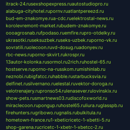
itrack-24.ru
sexshopexpress.ru
autostudiopro.ru
alabuga-cityhotel.ru
pornv.ru
atlantpereezd.ru
bud-em-znakomye.ru
a-cdc.ru
elektrostal-news.ru
korolevremont-market.ru
budem-znakomye.ru
oooagrosnab.ru
fpodaso.ru
emfire.ru
pro-otdelky.ru
ukrasotki.ru
seksuzbek.ru
seks-uzbek.ru
porno-vk.ru
sovratili.ru
olecoon.ru
vd-dosug.ru
adonyev.ru
rbc-news.ru
porno-skvirt.ru
krospr.ru
13autor-kolonka.ru
sormol.ru
2rich.ru
hostel-65.ru
hostserve.ru
porno-na-russkom.ru
mishinlab.ru
neznobi.ru
bigfatcc.ru
habble.ru
starbucksvia.ru
delfinet.ru
silvernano.ru
elestal.ru
vektor-doroga.ru
velotrenajery.ru
pronso54.ru
lenasever.ru
lovinskix.ru
show-pets.ru
smartnews03.ru
discofoxworld.ru
miraclecoon.ru
pongup.ru
hostel65.ru
liura.ru
glasspb.ru
firehunters.ru
gribowo.ru
gnalis.ru
bulkitula.ru
hometown-france.ru
1-xbeticricetc-1-xbetti-5.ru
shop-garena.ru
cricetc-1-xbetr-1-xbetcc-2.ru