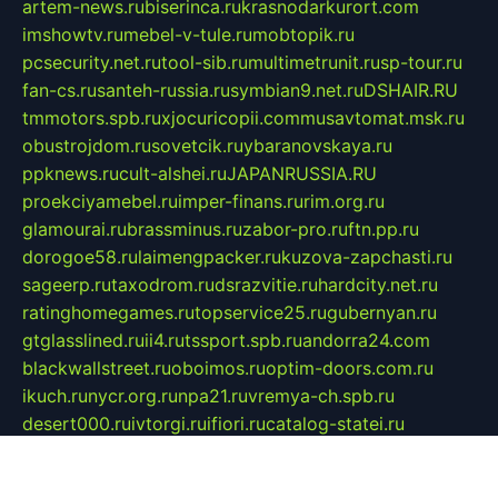
artem-news.ru
biserinca.ru
krasnodarkurort.com
imshowtv.ru
mebel-v-tule.ru
mobtopik.ru
pcsecurity.net.ru
tool-sib.ru
multimetrunit.ru
sp-tour.ru
fan-cs.ru
santeh-russia.ru
symbian9.net.ru
DSHAIR.RU
tmmotors.spb.ru
xjocuricopii.com
musavtomat.msk.ru
obustrojdom.ru
sovetcik.ru
ybaranovskaya.ru
ppknews.ru
cult-alshei.ru
JAPANRUSSIA.RU
proekciyamebel.ru
imper-finans.ru
rim.org.ru
glamourai.ru
brassminus.ru
zabor-pro.ru
ftn.pp.ru
dorogoe58.ru
laimengpacker.ru
kuzova-zapchasti.ru
sageerp.ru
taxodrom.ru
dsrazvitie.ru
hardcity.net.ru
ratinghomegames.ru
topservice25.ru
gubernyan.ru
gtglasslined.ru
ii4.ru
tssport.spb.ru
andorra24.com
blackwallstreet.ru
oboimos.ru
optim-doors.com.ru
ikuch.ru
nycr.org.ru
npa21.ru
vremya-ch.spb.ru
desert000.ru
ivtorgi.ru
ifiori.ru
catalog-statei.ru
dcv.org.ru
spetsmaster174.ru
ipkameryhiseeu.ru
dum26.ru
ruspol.spb.ru
fr-opendp.ru
kam-solnyshko.ru