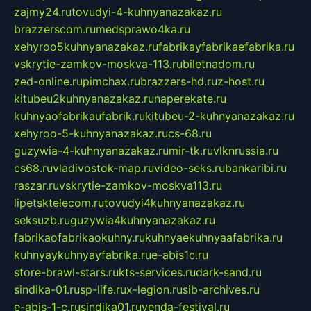
zajmy24.ru
tovudyi-4-kuhnyanazakaz.ru
brazzerscom.ru
medsprawo4ka.ru
xehyroo5kuhnyanazakaz.ru
fabrikayfabrikaefabrika.ru
vskrytie-zamkov-moskva-113.ru
biletnadom.ru
zed-online.ru
pimchax.ru
brazzers-hd.ru
z-host.ru
kitubeu2kuhnyanazakaz.ru
naperekate.ru
kuhnyaofabrikaufabrik.ru
kitubeu-2-kuhnyanazakaz.ru
xehyroo-5-kuhnyanazakaz.ru
cs-68.ru
guzywia-4-kuhnyanazakaz.ru
mir-tk.ru
vlknrussia.ru
cs68.ru
vladivostok-map.ru
video-seks.ru
bankaribi.ru
raszar.ru
vskrytie-zamkov-moskva113.ru
lipetsktelecom.ru
tovudyi4kuhnyanazakaz.ru
seksuzb.ru
guzywia4kuhnyanazakaz.ru
fabrikaofabrikaokuhny.ru
kuhnyaekuhnyaafabrika.ru
kuhnyaykuhnyayfabrika.ru
e-abis1c.ru
store-brawl-stars.ru
kts-services.ru
dark-sand.ru
sindika-01.ru
sp-life.ru
x-legion.ru
sib-archives.ru
e-abis-1-c.ru
sindika01.ru
venda-festival.ru