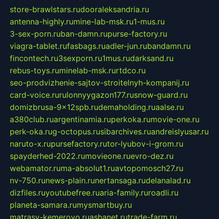
store-brawlstars.ru
dooraleksandria.ru
antenna-highly.ru
mine-lab-msk.ru
1-mus.ru
3-sex-porn.ru
ban-damn.ru
purse-factory.ru
viagra-tablet.ru
fasbags.ru
adler-jun.ru
bandamn.ru
fincontech.ru
3sexporn.ru
1mus.ru
darksand.ru
rebus-toys.ru
minelab-msk.ru
rtdco.ru
seo-prodvizhenie-sajtov-stroitelnyh-kompanij.ru
card-voice.ru
rulonnyygazon177.ru
snow-guard.ru
domizbrusa-9x12spb.ru
demaholding.ru
aalse.ru
a380club.ru
argentinamia.ru
perkoka.ru
movie-one.ru
perk-oka.ru
g-octopus.ru
sibarchives.ru
andreislyusar.ru
naruto-x.ru
pursefactory.ru
tor-lyubov-i-grom.ru
spayderhed-2022.ru
movieone.ru
evro-dez.ru
webamator.ru
ma-absolut1.ru
avtopomosch27.ru
nv-750.ru
news-plain.ru
nertansaga.ru
delanalad.ru
dizfiles.ru
youtubefree.ru
aria-family.ru
roadli.ru
planeta-samara.ru
mysmartbuy.ru
matrasy-kemerovo.ru
ashanet.ru
trade-farm.ru