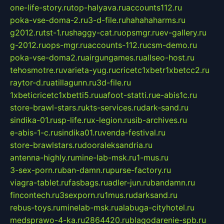
one-life-story.ru
top-halyava.ru
accounts112.ru
poka-vse-doma-2.ru
3-d-file.ru
hahahaharms.ru
g2012.ru
tst-1.ru
shaggy-cat.ru
opsmgr.ru
ev-gallery.ru
g-2012.ru
ops-mgr.ru
accounts-112.ru
csm-demo.ru
poka-vse-doma2.ru
airgungames.ru
allseo-host.ru
tehosmotre.ru
varieta-yug.ru
cricetc1xbetr1xbetcc2.ru
raytor-d.ru
atillagunn.ru
3d-file.ru
1xbeticricetc1xbetti5.ru
uafoot-statti.ru
e-abis1c.ru
store-brawl-stars.ru
kts-services.ru
dark-sand.ru
sindika-01.ru
sp-life.ru
x-legion.ru
sib-archives.ru
e-abis-1-c.ru
sindika01.ru
venda-festival.ru
store-brawlstars.ru
dooraleksandria.ru
antenna-highly.ru
mine-lab-msk.ru
1-mus.ru
3-sex-porn.ru
ban-damn.ru
purse-factory.ru
viagra-tablet.ru
fasbags.ru
adler-jun.ru
bandamn.ru
fincontech.ru
3sexporn.ru
1mus.ru
darksand.ru
rebus-toys.ru
minelab-msk.ru
alabuga-cityhotel.ru
medsprawo-4-ka.ru
2864420.ru
blagodarenie-spb.ru