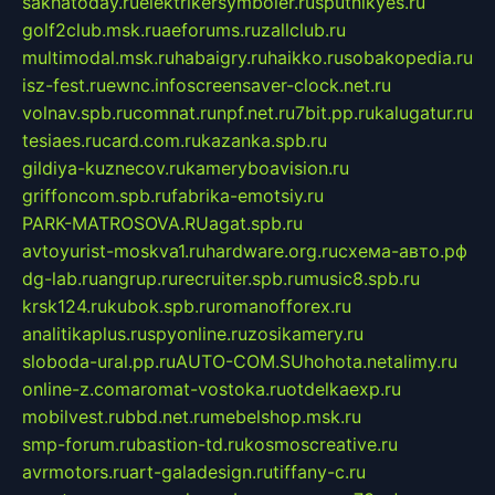
sakhatoday.ru
elektrikersymboler.ru
sputnikyes.ru
golf2club.msk.ru
aeforums.ru
zallclub.ru
multimodal.msk.ru
habaigry.ru
haikko.ru
sobakopedia.ru
isz-fest.ru
ewnc.info
screensaver-clock.net.ru
volnav.spb.ru
comnat.ru
npf.net.ru
7bit.pp.ru
kalugatur.ru
tesiaes.ru
card.com.ru
kazanka.spb.ru
gildiya-kuznecov.ru
kameryboavision.ru
griffoncom.spb.ru
fabrika-emotsiy.ru
PARK-MATROSOVA.RU
agat.spb.ru
avtoyurist-moskva1.ru
hardware.org.ru
схема-авто.рф
dg-lab.ru
angrup.ru
recruiter.spb.ru
music8.spb.ru
krsk124.ru
kubok.spb.ru
romanofforex.ru
analitikaplus.ru
spyonline.ru
zosikamery.ru
sloboda-ural.pp.ru
AUTO-COM.SU
hohota.net
alimy.ru
online-z.com
aromat-vostoka.ru
otdelkaexp.ru
mobilvest.ru
bbd.net.ru
mebelshop.msk.ru
smp-forum.ru
bastion-td.ru
kosmoscreative.ru
avrmotors.ru
art-galadesign.ru
tiffany-c.ru