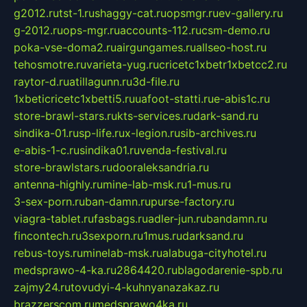
g2012.ru
tst-1.ru
shaggy-cat.ru
opsmgr.ru
ev-gallery.ru
g-2012.ru
ops-mgr.ru
accounts-112.ru
csm-demo.ru
poka-vse-doma2.ru
airgungames.ru
allseo-host.ru
tehosmotre.ru
varieta-yug.ru
cricetc1xbetr1xbetcc2.ru
raytor-d.ru
atillagunn.ru
3d-file.ru
1xbeticricetc1xbetti5.ru
uafoot-statti.ru
e-abis1c.ru
store-brawl-stars.ru
kts-services.ru
dark-sand.ru
sindika-01.ru
sp-life.ru
x-legion.ru
sib-archives.ru
e-abis-1-c.ru
sindika01.ru
venda-festival.ru
store-brawlstars.ru
dooraleksandria.ru
antenna-highly.ru
mine-lab-msk.ru
1-mus.ru
3-sex-porn.ru
ban-damn.ru
purse-factory.ru
viagra-tablet.ru
fasbags.ru
adler-jun.ru
bandamn.ru
fincontech.ru
3sexporn.ru
1mus.ru
darksand.ru
rebus-toys.ru
minelab-msk.ru
alabuga-cityhotel.ru
medsprawo-4-ka.ru
2864420.ru
blagodarenie-spb.ru
zajmy24.ru
tovudyi-4-kuhnyanazakaz.ru
brazzerscom.ru
medsprawo4ka.ru