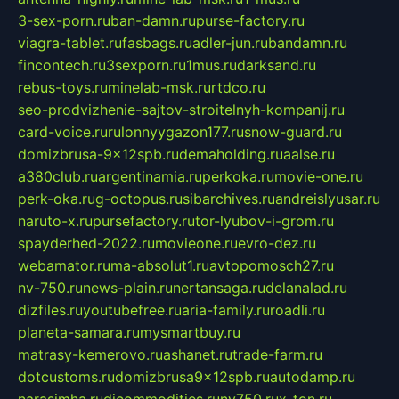
3-sex-porn.ru
ban-damn.ru
purse-factory.ru
viagra-tablet.ru
fasbags.ru
adler-jun.ru
bandamn.ru
fincontech.ru
3sexporn.ru
1mus.ru
darksand.ru
rebus-toys.ru
minelab-msk.ru
rtdco.ru
seo-prodvizhenie-sajtov-stroitelnyh-kompanij.ru
card-voice.ru
rulonnyygazon177.ru
snow-guard.ru
domizbrusa-9x12spb.ru
demaholding.ru
aalse.ru
a380club.ru
argentinamia.ru
perkoka.ru
movie-one.ru
perk-oka.ru
g-octopus.ru
sibarchives.ru
andreislyusar.ru
naruto-x.ru
pursefactory.ru
tor-lyubov-i-grom.ru
spayderhed-2022.ru
movieone.ru
evro-dez.ru
webamator.ru
ma-absolut1.ru
avtopomosch27.ru
nv-750.ru
news-plain.ru
nertansaga.ru
delanalad.ru
dizfiles.ru
youtubefree.ru
aria-family.ru
roadli.ru
planeta-samara.ru
mysmartbuy.ru
matrasy-kemerovo.ru
ashanet.ru
trade-farm.ru
dotcustoms.ru
domizbrusa9x12spb.ru
autodamp.ru
narasimha.ru
djcommodities.ru
nv750.ru
x-ton.ru