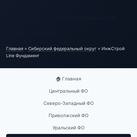
Портал строительных
компаний
Главная
»
Сибирский федеральный округ
» ИнжСтрой
Line Фундамент
🏠 Главная
Центральный ФО
Северо-Западный ФО
Приволжский ФО
Уральский ФО