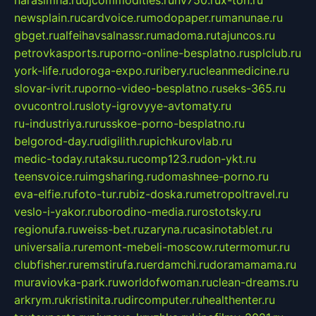
newsplain.ru
cardvoice.ru
modopaper.ru
manunae.ru
gbget.ru
alfeihavsalnassr.ru
madoma.ru
tajuncos.ru
petrovkasports.ru
porno-online-besplatno.ru
splclub.ru
york-life.ru
doroga-expo.ru
ribery.ru
cleanmedicine.ru
slovar-ivrit.ru
porno-video-besplatno.ru
seks-365.ru
ovucontrol.ru
sloty-igrovyye-avtomaty.ru
ru-industriya.ru
russkoe-porno-besplatno.ru
belgorod-day.ru
digilith.ru
pichkurovlab.ru
medic-today.ru
taksu.ru
comp123.ru
don-ykt.ru
teensvoice.ru
imgsharing.ru
domashnee-porno.ru
eva-elfie.ru
foto-tur.ru
biz-doska.ru
metropoltravel.ru
veslo-i-yakor.ru
borodino-media.ru
rostotsky.ru
regionufa.ru
weiss-bet.ru
zaryna.ru
casinotablet.ru
universalia.ru
remont-mebeli-moscow.ru
termomur.ru
clubfisher.ru
remstirufa.ru
erdamchi.ru
doramamama.ru
muraviovka-park.ru
worldofwoman.ru
clean-dreams.ru
arkrym.ru
kristinita.ru
dircomputer.ru
healthenter.ru