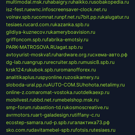
multimodal.msk.ru
habaigry.ru
haikko.ru
sobakopedia.ru
isz-fest.ru
ewnc.info
screensaver-clock.net.ru
volnav.spb.ru
comnat.ru
npf.net.ru
7bit.pp.ru
kalugatur.ru
tesiaes.ru
card.com.ru
kazanka.spb.ru
gildiya-kuznecov.ru
kameryboavision.ru
griffoncom.spb.ru
fabrika-emotsiy.ru
PARK-MATROSOVA.RU
agat.spb.ru
avtoyurist-moskva1.ru
hardware.org.ru
схема-авто.рф
dg-lab.ru
angrup.ru
recruiter.spb.ru
music8.spb.ru
krsk124.ru
kubok.spb.ru
romanofforex.ru
analitikaplus.ru
spyonline.ru
zosikamery.ru
sloboda-ural.pp.ru
AUTO-COM.SU
hohota.net
alimy.ru
online-z.com
aromat-vostoka.ru
otdelkaexp.ru
mobilvest.ru
bbd.net.ru
mebelshop.msk.ru
smp-forum.ru
bastion-td.ru
kosmoscreative.ru
avrmotors.ru
art-galadesign.ru
tiffany-c.ru
ecostep-samara.ru
d-p.spb.ru
галактика73.рф
sko.com.ru
davitamebel-spb.ru
fotsis.ru
tesiaes.ru