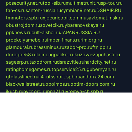
pcsecurity.net.ru
tool-sib.ru
multimetrunit.ru
sp-tour.ru
fan-cs.ru
santeh-russia.ru
symbian9.net.ru
DSHAIR.RU
tmmotors.spb.ru
xjocuricopii.com
musavtomat.msk.ru
obustrojdom.ru
sovetcik.ru
ybaranovskaya.ru
ppknews.ru
cult-alshei.ru
JAPANRUSSIA.RU
proekciyamebel.ru
imper-finans.ru
rim.org.ru
glamourai.ru
brassminus.ru
zabor-pro.ru
ftn.pp.ru
dorogoe58.ru
laimengpacker.ru
kuzova-zapchasti.ru
sageerp.ru
taxodrom.ru
dsrazvitie.ru
hardcity.net.ru
ratinghomegames.ru
topservice25.ru
gubernyan.ru
gtglasslined.ru
ii4.ru
tssport.spb.ru
andorra24.com
blackwallstreet.ru
oboimos.ru
optim-doors.com.ru
ikuch.ru
nycr.org.ru
npa21.ru
vremya-ch.spb.ru
desert000.ru
ivtorgi.ru
ifiori.ru
catalog-statei.ru
dcv.org.ru
spetsmaster174.ru
ipkameryhiseeu.ru
dum26.ru
ruspol.spb.ru
fr-opendp.ru
kam-solnyshko.ru
cheyenne-arapaho.ru
sevzapmetal.spb.ru
ted-lapidus.spb.ru
parasite-eliminator.ru