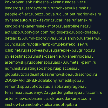
kokoroyari.spb.ru
blesna-kazan.ru
mossilver.ru
lenderoq.ru
sergeydobrin.ru
tochkazvuka.msk.ru
people-of-art.ru
bezzubova.ru
clubtibet.ru
orior-aks.ru
dynamoauto.ru
szk-favorit.ru
carlines.ru
flatnsk.ru
kingbolenskaner.ru
alex-motor.ru
astroline.net.ru
act1.spb.ru
polyglot.com.ru
gidlipetsk.ru
ooo-driada.ru
detsad125.ru
mir-zdoroviya.ru
bruslanovo.ru
siterem.ru
council.spb.ru
лодкипатриот.рф
kafekolizey.ru
iclub.net.ru
gazon-easy.ru
sugarepilekb.ru
grinox.ru
pylesostineco.ru
msts-ozarenie.ru
kameryjooan.ru
artemovskij.ru
dopler.spb.ru
aid70.ru
metall-perm.ru
ndm.msk.ru
ratingzooshop.ru
apiaccess.ru
globalautotrade.info
bezverhovskoe.ru
drsschool.ru
ZOOSMART.SPB.RU
dalakony.ru
medikijob.ru
remontt.spb.ru
photostudia.spb.ru
myragon.ru
terramia.ru
academy62.ru
gardengallereya.ru
rti.com.ru
artem-news.ru
biserinca.ru
krasnodarkurort.com
imshowtv.ru
mebel-v-tule.ru
mobtopik.ru