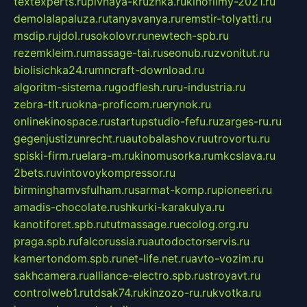
textexperts.ru
pivnaya-kruzhka.ru
kinofilmy-2021.ru
demolalapaluza.ru
tanyavanya.ru
remstir-tolyatti.ru
msdip.ru
jdol.ru
sokolovr.ru
newtech-spb.ru
rezemkleim.ru
massage-tai.ru
seonub.ru
zvonitut.ru
biolisichka24.ru
mncraft-download.ru
algoritm-sistema.ru
godflesh.ru
ru-industria.ru
zebra-tlt.ru
okna-proficom.ru
erynok.ru
onlinekinospace.ru
startupstudio-fefu.ru
zarges-ru.ru
gegenjustizunrecht.ru
autobalashov.ru
utrovortu.ru
spiski-firm.ru
elara-m.ru
kinomusorka.ru
mkcslava.ru
2bets.ru
vintovoykompressor.ru
birminghamvsfulham.ru
sarmat-komp.ru
pioneeri.ru
amadis-chocolate.ru
shkurki-karakulya.ru
kanotiforet.spb.ru
tutmassage.ru
ecolog.org.ru
praga.spb.ru
falcorussia.ru
autodoctorservis.ru
kamertondom.spb.ru
net-life.net.ru
avto-vozim.ru
sakhcamera.ru
alliance-electro.spb.ru
stroyavt.ru
controlweb1.ru
tdsak74.ru
kinzozo-ru.ru
kvotka.ru