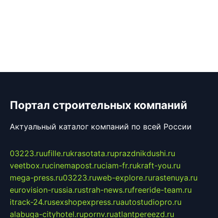
Портал строительных компаний
Актуальный каталог компаний по всей России
03223.ru
ufille.ru
krasotata.ru
prazdnikdushi.ru
veetbox.ru
cinemapost.ru
ciam-fr.ru
kraft-you.ru
mega-press.ru
03223.ru
web-explore.ru
rastenuya.ru
eurovision-russia.ru
strah-news.ru
freeride-team.ru
itrack-24.ru
sexshopexpress.ru
autostudiopro.ru
alabuga-cityhotel.ru
pornv.ru
atlantpereezd.ru