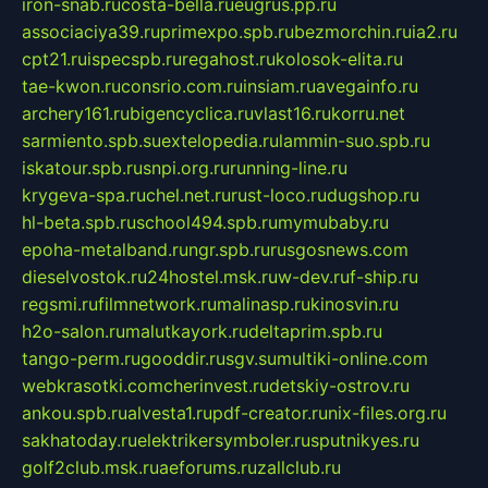
iron-snab.ru
costa-bella.ru
eugrus.pp.ru
associaciya39.ru
primexpo.spb.ru
bezmorchin.ru
ia2.ru
cpt21.ru
ispecspb.ru
regahost.ru
kolosok-elita.ru
tae-kwon.ru
consrio.com.ru
insiam.ru
avegainfo.ru
archery161.ru
bigencyclica.ru
vlast16.ru
korru.net
sarmiento.spb.su
extelopedia.ru
lammin-suo.spb.ru
iskatour.spb.ru
snpi.org.ru
running-line.ru
krygeva-spa.ru
chel.net.ru
rust-loco.ru
dugshop.ru
hl-beta.spb.ru
school494.spb.ru
mymubaby.ru
epoha-metalband.ru
ngr.spb.ru
rusgosnews.com
dieselvostok.ru
24hostel.msk.ru
w-dev.ru
f-ship.ru
regsmi.ru
filmnetwork.ru
malinasp.ru
kinosvin.ru
h2o-salon.ru
malutkayork.ru
deltaprim.spb.ru
tango-perm.ru
gooddir.ru
sgv.su
multiki-online.com
webkrasotki.com
cherinvest.ru
detskiy-ostrov.ru
ankou.spb.ru
alvesta1.ru
pdf-creator.ru
nix-files.org.ru
sakhatoday.ru
elektrikersymboler.ru
sputnikyes.ru
golf2club.msk.ru
aeforums.ru
zallclub.ru