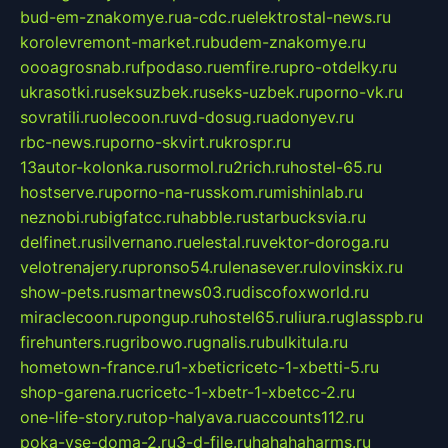
bud-em-znakomye.ru
a-cdc.ru
elektrostal-news.ru
korolevremont-market.ru
budem-znakomye.ru
oooagrosnab.ru
fpodaso.ru
emfire.ru
pro-otdelky.ru
ukrasotki.ru
seksuzbek.ru
seks-uzbek.ru
porno-vk.ru
sovratili.ru
olecoon.ru
vd-dosug.ru
adonyev.ru
rbc-news.ru
porno-skvirt.ru
krospr.ru
13autor-kolonka.ru
sormol.ru
2rich.ru
hostel-65.ru
hostserve.ru
porno-na-russkom.ru
mishinlab.ru
neznobi.ru
bigfatcc.ru
habble.ru
starbucksvia.ru
delfinet.ru
silvernano.ru
elestal.ru
vektor-doroga.ru
velotrenajery.ru
pronso54.ru
lenasever.ru
lovinskix.ru
show-pets.ru
smartnews03.ru
discofoxworld.ru
miraclecoon.ru
pongup.ru
hostel65.ru
liura.ru
glasspb.ru
firehunters.ru
gribowo.ru
gnalis.ru
bulkitula.ru
hometown-france.ru
1-xbeticricetc-1-xbetti-5.ru
shop-garena.ru
cricetc-1-xbetr-1-xbetcc-2.ru
one-life-story.ru
top-halyava.ru
accounts112.ru
poka-vse-doma-2.ru
3-d-file.ru
hahahaharms.ru