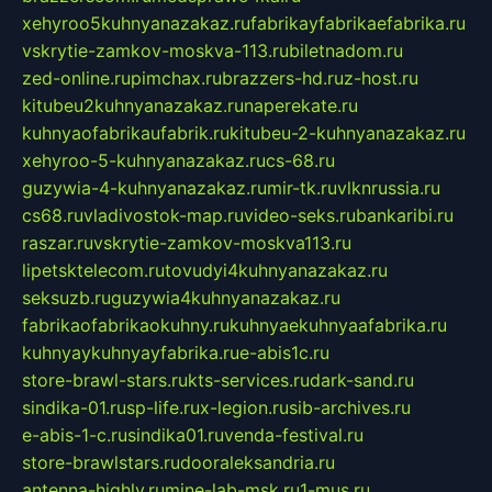
xehyroo5kuhnyanazakaz.ru
fabrikayfabrikaefabrika.ru
vskrytie-zamkov-moskva-113.ru
biletnadom.ru
zed-online.ru
pimchax.ru
brazzers-hd.ru
z-host.ru
kitubeu2kuhnyanazakaz.ru
naperekate.ru
kuhnyaofabrikaufabrik.ru
kitubeu-2-kuhnyanazakaz.ru
xehyroo-5-kuhnyanazakaz.ru
cs-68.ru
guzywia-4-kuhnyanazakaz.ru
mir-tk.ru
vlknrussia.ru
cs68.ru
vladivostok-map.ru
video-seks.ru
bankaribi.ru
raszar.ru
vskrytie-zamkov-moskva113.ru
lipetsktelecom.ru
tovudyi4kuhnyanazakaz.ru
seksuzb.ru
guzywia4kuhnyanazakaz.ru
fabrikaofabrikaokuhny.ru
kuhnyaekuhnyaafabrika.ru
kuhnyaykuhnyayfabrika.ru
e-abis1c.ru
store-brawl-stars.ru
kts-services.ru
dark-sand.ru
sindika-01.ru
sp-life.ru
x-legion.ru
sib-archives.ru
e-abis-1-c.ru
sindika01.ru
venda-festival.ru
store-brawlstars.ru
dooraleksandria.ru
antenna-highly.ru
mine-lab-msk.ru
1-mus.ru