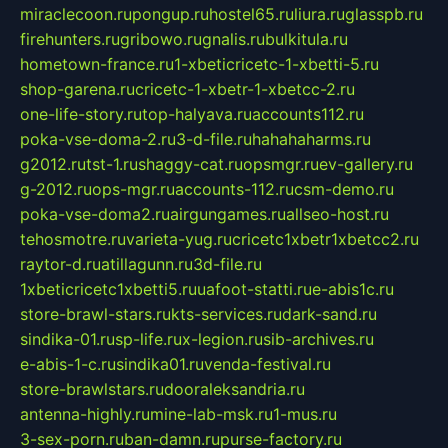
miraclecoon.ru
pongup.ru
hostel65.ru
liura.ru
glasspb.ru
firehunters.ru
gribowo.ru
gnalis.ru
bulkitula.ru
hometown-france.ru
1-xbeticricetc-1-xbetti-5.ru
shop-garena.ru
cricetc-1-xbetr-1-xbetcc-2.ru
one-life-story.ru
top-halyava.ru
accounts112.ru
poka-vse-doma-2.ru
3-d-file.ru
hahahaharms.ru
g2012.ru
tst-1.ru
shaggy-cat.ru
opsmgr.ru
ev-gallery.ru
g-2012.ru
ops-mgr.ru
accounts-112.ru
csm-demo.ru
poka-vse-doma2.ru
airgungames.ru
allseo-host.ru
tehosmotre.ru
varieta-yug.ru
cricetc1xbetr1xbetcc2.ru
raytor-d.ru
atillagunn.ru
3d-file.ru
1xbeticricetc1xbetti5.ru
uafoot-statti.ru
e-abis1c.ru
store-brawl-stars.ru
kts-services.ru
dark-sand.ru
sindika-01.ru
sp-life.ru
x-legion.ru
sib-archives.ru
e-abis-1-c.ru
sindika01.ru
venda-festival.ru
store-brawlstars.ru
dooraleksandria.ru
antenna-highly.ru
mine-lab-msk.ru
1-mus.ru
3-sex-porn.ru
ban-damn.ru
purse-factory.ru