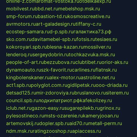
online-z.com
aromat-vostoka.ru
otdelkaexp.ru
mobilvest.ru
bbd.net.ru
mebelshop.msk.ru
smp-forum.ru
bastion-td.ru
kosmoscreative.ru
avrmotors.ru
art-galadesign.ru
tiffany-c.ru
ecostep-samara.ru
d-p.spb.ru
галактика73.рф
sko.com.ru
davitamebel-spb.ru
fotsis.ru
tesiaes.ru
kokoroyari.spb.ru
blesna-kazan.ru
mossilver.ru
lenderoq.ru
sergeydobrin.ru
tochkazvuka.msk.ru
people-of-art.ru
bezzubova.ru
clubtibet.ru
orior-aks.ru
dynamoauto.ru
szk-favorit.ru
carlines.ru
flatnsk.ru
kingbolenskaner.ru
alex-motor.ru
astroline.net.ru
act1.spb.ru
polyglot.com.ru
gidlipetsk.ru
ooo-driada.ru
detsad125.ru
mir-zdoroviya.ru
bruslanovo.ru
siterem.ru
council.spb.ru
лодкипатриот.рф
kafekolizey.ru
iclub.net.ru
gazon-easy.ru
sugarepilekb.ru
grinox.ru
pylesostineco.ru
msts-ozarenie.ru
kameryjooan.ru
artemovskij.ru
dopler.spb.ru
aid70.ru
metall-perm.ru
ndm.msk.ru
ratingzooshop.ru
apiaccess.ru