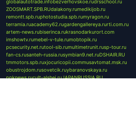
globalautotrade.info
bezverhovskoe.ru
drsschool.ru
ZOOSMART.SPB.RU
dalakony.ru
medikijob.ru
remontt.spb.ru
photostudia.spb.ru
myragon.ru
terramia.ru
academy62.ru
gardengallereya.ru
rti.com.ru
artem-news.ru
biserinca.ru
krasnodarkurort.com
imshowtv.ru
mebel-v-tule.ru
mobtopik.ru
pcsecurity.net.ru
tool-sib.ru
multimetrunit.ru
sp-tour.ru
fan-cs.ru
santeh-russia.ru
symbian9.net.ru
DSHAIR.RU
tmmotors.spb.ru
xjocuricopii.com
musavtomat.msk.ru
obustrojdom.ru
sovetcik.ru
ybaranovskaya.ru
ppknews.ru
cult-alshei.ru
JAPANRUSSIA.RU
proekciyamebel.ru
imper-finans.ru
rim.org.ru
glamourai.ru
brassminus.ru
zabor-pro.ru
ftn.pp.ru
dorogoe58.ru
laimengpacker.ru
kuzova-zapchasti.ru
sageerp.ru
taxodrom.ru
dsrazvitie.ru
hardcity.net.ru
ratinghomegames.ru
topservice25.ru
gubernyan.ru
gtglasslined.ru
ii4.ru
tssport.spb.ru
andorra24.com
blackwallstreet.ru
oboimos.ru
optim-doors.com.ru