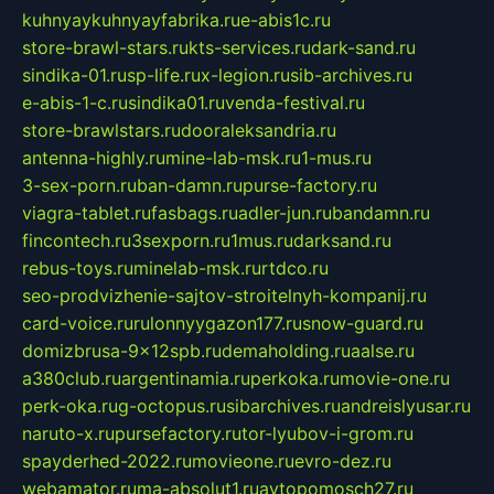
kuhnyaykuhnyayfabrika.ru
e-abis1c.ru
store-brawl-stars.ru
kts-services.ru
dark-sand.ru
sindika-01.ru
sp-life.ru
x-legion.ru
sib-archives.ru
e-abis-1-c.ru
sindika01.ru
venda-festival.ru
store-brawlstars.ru
dooraleksandria.ru
antenna-highly.ru
mine-lab-msk.ru
1-mus.ru
3-sex-porn.ru
ban-damn.ru
purse-factory.ru
viagra-tablet.ru
fasbags.ru
adler-jun.ru
bandamn.ru
fincontech.ru
3sexporn.ru
1mus.ru
darksand.ru
rebus-toys.ru
minelab-msk.ru
rtdco.ru
seo-prodvizhenie-sajtov-stroitelnyh-kompanij.ru
card-voice.ru
rulonnyygazon177.ru
snow-guard.ru
domizbrusa-9x12spb.ru
demaholding.ru
aalse.ru
a380club.ru
argentinamia.ru
perkoka.ru
movie-one.ru
perk-oka.ru
g-octopus.ru
sibarchives.ru
andreislyusar.ru
naruto-x.ru
pursefactory.ru
tor-lyubov-i-grom.ru
spayderhed-2022.ru
movieone.ru
evro-dez.ru
webamator.ru
ma-absolut1.ru
avtopomosch27.ru