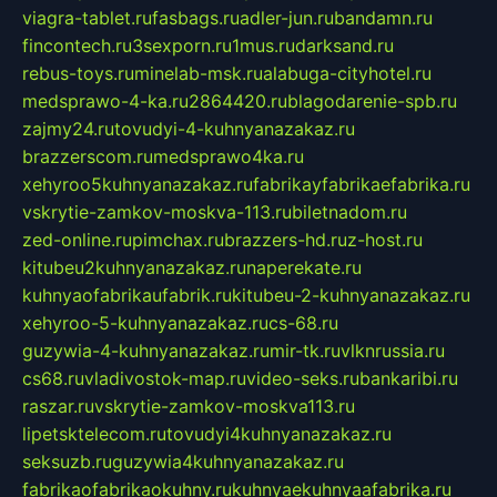
viagra-tablet.ru
fasbags.ru
adler-jun.ru
bandamn.ru
fincontech.ru
3sexporn.ru
1mus.ru
darksand.ru
rebus-toys.ru
minelab-msk.ru
alabuga-cityhotel.ru
medsprawo-4-ka.ru
2864420.ru
blagodarenie-spb.ru
zajmy24.ru
tovudyi-4-kuhnyanazakaz.ru
brazzerscom.ru
medsprawo4ka.ru
xehyroo5kuhnyanazakaz.ru
fabrikayfabrikaefabrika.ru
vskrytie-zamkov-moskva-113.ru
biletnadom.ru
zed-online.ru
pimchax.ru
brazzers-hd.ru
z-host.ru
kitubeu2kuhnyanazakaz.ru
naperekate.ru
kuhnyaofabrikaufabrik.ru
kitubeu-2-kuhnyanazakaz.ru
xehyroo-5-kuhnyanazakaz.ru
cs-68.ru
guzywia-4-kuhnyanazakaz.ru
mir-tk.ru
vlknrussia.ru
cs68.ru
vladivostok-map.ru
video-seks.ru
bankaribi.ru
raszar.ru
vskrytie-zamkov-moskva113.ru
lipetsktelecom.ru
tovudyi4kuhnyanazakaz.ru
seksuzb.ru
guzywia4kuhnyanazakaz.ru
fabrikaofabrikaokuhny.ru
kuhnyaekuhnyaafabrika.ru