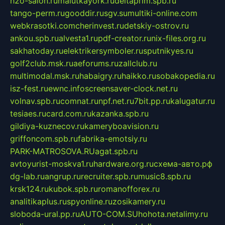
h2o-salon.ru
malutkayork.ru
deltaprim.spb.ru
tango-perm.ru
gooddir.ru
sgv.su
multiki-online.com
webkrasotki.com
cherinvest.ru
detskiy-ostrov.ru
ankou.spb.ru
alvesta1.ru
pdf-creator.ru
nix-files.org.ru
sakhatoday.ru
elektrikersymboler.ru
sputnikyes.ru
golf2club.msk.ru
aeforums.ru
zallclub.ru
multimodal.msk.ru
habaigry.ru
haikko.ru
sobakopedia.ru
isz-fest.ru
ewnc.info
screensaver-clock.net.ru
volnav.spb.ru
comnat.ru
npf.net.ru
7bit.pp.ru
kalugatur.ru
tesiaes.ru
card.com.ru
kazanka.spb.ru
gildiya-kuznecov.ru
kameryboavision.ru
griffoncom.spb.ru
fabrika-emotsiy.ru
PARK-MATROSOVA.RU
agat.spb.ru
avtoyurist-moskva1.ru
hardware.org.ru
схема-авто.рф
dg-lab.ru
angrup.ru
recruiter.spb.ru
music8.spb.ru
krsk124.ru
kubok.spb.ru
romanofforex.ru
analitikaplus.ru
spyonline.ru
zosikamery.ru
sloboda-ural.pp.ru
AUTO-COM.SU
hohota.net
alimy.ru