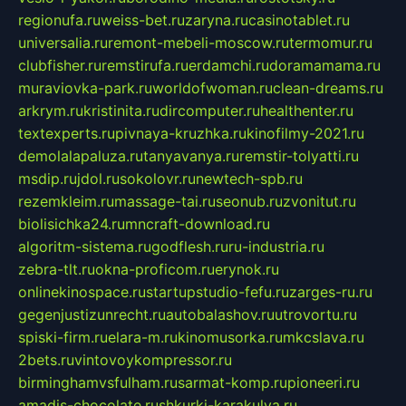
regionufa.ru
weiss-bet.ru
zaryna.ru
casinotablet.ru
universalia.ru
remont-mebeli-moscow.ru
termomur.ru
clubfisher.ru
remstirufa.ru
erdamchi.ru
doramamama.ru
muraviovka-park.ru
worldofwoman.ru
clean-dreams.ru
arkrym.ru
kristinita.ru
dircomputer.ru
healthenter.ru
textexperts.ru
pivnaya-kruzhka.ru
kinofilmy-2021.ru
demolalapaluza.ru
tanyavanya.ru
remstir-tolyatti.ru
msdip.ru
jdol.ru
sokolovr.ru
newtech-spb.ru
rezemkleim.ru
massage-tai.ru
seonub.ru
zvonitut.ru
biolisichka24.ru
mncraft-download.ru
algoritm-sistema.ru
godflesh.ru
ru-industria.ru
zebra-tlt.ru
okna-proficom.ru
erynok.ru
onlinekinospace.ru
startupstudio-fefu.ru
zarges-ru.ru
gegenjustizunrecht.ru
autobalashov.ru
utrovortu.ru
spiski-firm.ru
elara-m.ru
kinomusorka.ru
mkcslava.ru
2bets.ru
vintovoykompressor.ru
birminghamvsfulham.ru
sarmat-komp.ru
pioneeri.ru
amadis-chocolate.ru
shkurki-karakulya.ru