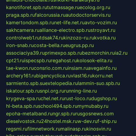
kanotiforet.spb.ru
tutmassage.ru
ecolog.org.ru
praga.spb.ru
falcorussia.ru
autodoctorservis.ru
kamertondom.spb.ru
net-life.net.ru
avto-vozim.ru
sakhcamera.ru
alliance-electro.spb.ru
stroyavt.ru
controlweb1.ru
tdsak74.ru
kinzozo-ru.ru
kvotka.ru
iron-snab.ru
costa-bella.ru
eugrus.pp.ru
associaciya39.ru
primexpo.spb.ru
bezmorchin.ru
ia2.ru
cpt21.ru
ispecspb.ru
regahost.ru
kolosok-elita.ru
tae-kwon.ru
consrio.com.ru
insiam.ru
avegainfo.ru
archery161.ru
bigencyclica.ru
vlast16.ru
korru.net
sarmiento.spb.su
extelopedia.ru
lammin-suo.spb.ru
iskatour.spb.ru
snpi.org.ru
running-line.ru
krygeva-spa.ru
chel.net.ru
rust-loco.ru
dugshop.ru
hl-beta.spb.ru
school494.spb.ru
mymubaby.ru
epoha-metalband.ru
ngr.spb.ru
rusgosnews.com
dieselvostok.ru
24hostel.msk.ru
w-dev.ru
f-ship.ru
regsmi.ru
filmnetwork.ru
malinasp.ru
kinosvin.ru