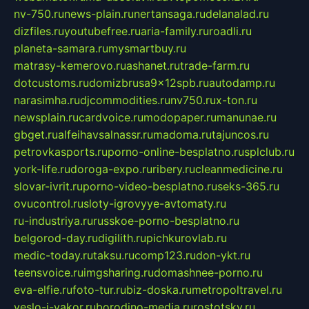
nv-750.ru
news-plain.ru
nertansaga.ru
delanalad.ru
dizfiles.ru
youtubefree.ru
aria-family.ru
roadli.ru
planeta-samara.ru
mysmartbuy.ru
matrasy-kemerovo.ru
ashanet.ru
trade-farm.ru
dotcustoms.ru
domizbrusa9x12spb.ru
autodamp.ru
narasimha.ru
djcommodities.ru
nv750.ru
x-ton.ru
newsplain.ru
cardvoice.ru
modopaper.ru
manunae.ru
gbget.ru
alfeihavsalnassr.ru
madoma.ru
tajuncos.ru
petrovkasports.ru
porno-online-besplatno.ru
splclub.ru
york-life.ru
doroga-expo.ru
ribery.ru
cleanmedicine.ru
slovar-ivrit.ru
porno-video-besplatno.ru
seks-365.ru
ovucontrol.ru
sloty-igrovyye-avtomaty.ru
ru-industriya.ru
russkoe-porno-besplatno.ru
belgorod-day.ru
digilith.ru
pichkurovlab.ru
medic-today.ru
taksu.ru
comp123.ru
don-ykt.ru
teensvoice.ru
imgsharing.ru
domashnee-porno.ru
eva-elfie.ru
foto-tur.ru
biz-doska.ru
metropoltravel.ru
veslo-i-yakor.ru
borodino-media.ru
rostotsky.ru