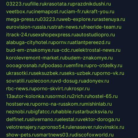
03223.ru
ufille.ru
krasotata.ru
prazdnikdushi.ru
veetbox.ru
cinemapost.ru
ciam-fr.ru
kraft-you.ru
mega-press.ru
03223.ru
web-explore.ru
rastenuya.ru
eurovision-russia.ru
strah-news.ru
freeride-team.ru
itrack-24.ru
sexshopexpress.ru
autostudiopro.ru
alabuga-cityhotel.ru
pornv.ru
atlantpereezd.ru
bud-em-znakomye.ru
a-cdc.ru
elektrostal-news.ru
korolevremont-market.ru
budem-znakomye.ru
oooagrosnab.ru
fpodaso.ru
emfire.ru
pro-otdelky.ru
ukrasotki.ru
seksuzbek.ru
seks-uzbek.ru
porno-vk.ru
sovratili.ru
olecoon.ru
vd-dosug.ru
adonyev.ru
rbc-news.ru
porno-skvirt.ru
krospr.ru
13autor-kolonka.ru
sormol.ru
2rich.ru
hostel-65.ru
hostserve.ru
porno-na-russkom.ru
mishinlab.ru
neznobi.ru
bigfatcc.ru
habble.ru
starbucksvia.ru
delfinet.ru
silvernano.ru
elestal.ru
vektor-doroga.ru
velotrenajery.ru
pronso54.ru
lenasever.ru
lovinskix.ru
show-pets.ru
smartnews03.ru
discofoxworld.ru