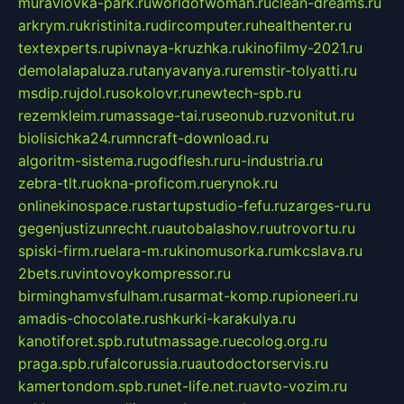
muraviovka-park.ru
worldofwoman.ru
clean-dreams.ru
arkrym.ru
kristinita.ru
dircomputer.ru
healthenter.ru
textexperts.ru
pivnaya-kruzhka.ru
kinofilmy-2021.ru
demolalapaluza.ru
tanyavanya.ru
remstir-tolyatti.ru
msdip.ru
jdol.ru
sokolovr.ru
newtech-spb.ru
rezemkleim.ru
massage-tai.ru
seonub.ru
zvonitut.ru
biolisichka24.ru
mncraft-download.ru
algoritm-sistema.ru
godflesh.ru
ru-industria.ru
zebra-tlt.ru
okna-proficom.ru
erynok.ru
onlinekinospace.ru
startupstudio-fefu.ru
zarges-ru.ru
gegenjustizunrecht.ru
autobalashov.ru
utrovortu.ru
spiski-firm.ru
elara-m.ru
kinomusorka.ru
mkcslava.ru
2bets.ru
vintovoykompressor.ru
birminghamvsfulham.ru
sarmat-komp.ru
pioneeri.ru
amadis-chocolate.ru
shkurki-karakulya.ru
kanotiforet.spb.ru
tutmassage.ru
ecolog.org.ru
praga.spb.ru
falcorussia.ru
autodoctorservis.ru
kamertondom.spb.ru
net-life.net.ru
avto-vozim.ru