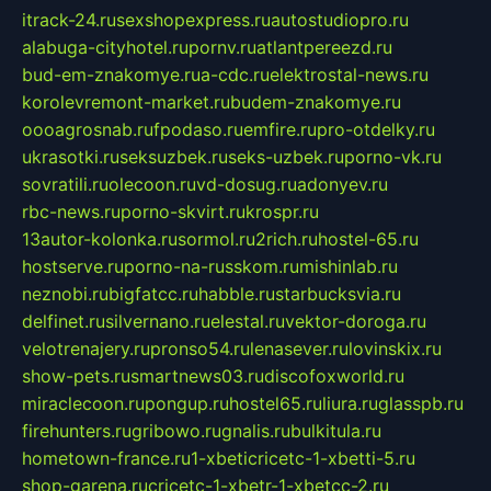
itrack-24.ru
sexshopexpress.ru
autostudiopro.ru
alabuga-cityhotel.ru
pornv.ru
atlantpereezd.ru
bud-em-znakomye.ru
a-cdc.ru
elektrostal-news.ru
korolevremont-market.ru
budem-znakomye.ru
oooagrosnab.ru
fpodaso.ru
emfire.ru
pro-otdelky.ru
ukrasotki.ru
seksuzbek.ru
seks-uzbek.ru
porno-vk.ru
sovratili.ru
olecoon.ru
vd-dosug.ru
adonyev.ru
rbc-news.ru
porno-skvirt.ru
krospr.ru
13autor-kolonka.ru
sormol.ru
2rich.ru
hostel-65.ru
hostserve.ru
porno-na-russkom.ru
mishinlab.ru
neznobi.ru
bigfatcc.ru
habble.ru
starbucksvia.ru
delfinet.ru
silvernano.ru
elestal.ru
vektor-doroga.ru
velotrenajery.ru
pronso54.ru
lenasever.ru
lovinskix.ru
show-pets.ru
smartnews03.ru
discofoxworld.ru
miraclecoon.ru
pongup.ru
hostel65.ru
liura.ru
glasspb.ru
firehunters.ru
gribowo.ru
gnalis.ru
bulkitula.ru
hometown-france.ru
1-xbeticricetc-1-xbetti-5.ru
shop-garena.ru
cricetc-1-xbetr-1-xbetcc-2.ru