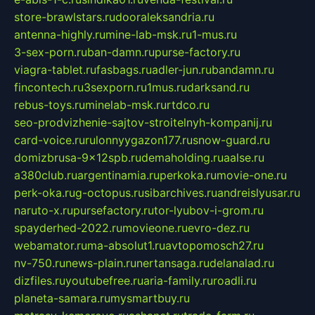
store-brawlstars.ru
dooraleksandria.ru
antenna-highly.ru
mine-lab-msk.ru
1-mus.ru
3-sex-porn.ru
ban-damn.ru
purse-factory.ru
viagra-tablet.ru
fasbags.ru
adler-jun.ru
bandamn.ru
fincontech.ru
3sexporn.ru
1mus.ru
darksand.ru
rebus-toys.ru
minelab-msk.ru
rtdco.ru
seo-prodvizhenie-sajtov-stroitelnyh-kompanij.ru
card-voice.ru
rulonnyygazon177.ru
snow-guard.ru
domizbrusa-9x12spb.ru
demaholding.ru
aalse.ru
a380club.ru
argentinamia.ru
perkoka.ru
movie-one.ru
perk-oka.ru
g-octopus.ru
sibarchives.ru
andreislyusar.ru
naruto-x.ru
pursefactory.ru
tor-lyubov-i-grom.ru
spayderhed-2022.ru
movieone.ru
evro-dez.ru
webamator.ru
ma-absolut1.ru
avtopomosch27.ru
nv-750.ru
news-plain.ru
nertansaga.ru
delanalad.ru
dizfiles.ru
youtubefree.ru
aria-family.ru
roadli.ru
planeta-samara.ru
mysmartbuy.ru