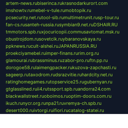
artem-news.ru
biserinca.ru
krasnodarkurort.com
imshowtv.ru
mebel-v-tule.ru
mobtopik.ru
pcsecurity.net.ru
tool-sib.ru
multimetrunit.ru
sp-tour.ru
fan-cs.ru
santeh-russia.ru
symbian9.net.ru
DSHAIR.RU
tmmotors.spb.ru
xjocuricopii.com
musavtomat.msk.ru
obustrojdom.ru
sovetcik.ru
ybaranovskaya.ru
ppknews.ru
cult-alshei.ru
JAPANRUSSIA.RU
proekciyamebel.ru
imper-finans.ru
rim.org.ru
glamourai.ru
brassminus.ru
zabor-pro.ru
ftn.pp.ru
dorogoe58.ru
laimengpacker.ru
kuzova-zapchasti.ru
sageerp.ru
taxodrom.ru
dsrazvitie.ru
hardcity.net.ru
ratinghomegames.ru
topservice25.ru
gubernyan.ru
gtglasslined.ru
ii4.ru
tssport.spb.ru
andorra24.com
blackwallstreet.ru
oboimos.ru
optim-doors.com.ru
ikuch.ru
nycr.org.ru
npa21.ru
vremya-ch.spb.ru
desert000.ru
ivtorgi.ru
ifiori.ru
catalog-statei.ru
dcv.org.ru
spetsmaster174.ru
ipkameryhiseeu.ru
dum26.ru
ruspol.spb.ru
fr-opendp.ru
kam-solnyshko.ru