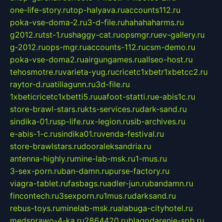
one-life-story.ru
top-halyava.ru
accounts112.ru
poka-vse-doma-2.ru
3-d-file.ru
hahahaharms.ru
g2012.ru
tst-1.ru
shaggy-cat.ru
opsmgr.ru
ev-gallery.ru
g-2012.ru
ops-mgr.ru
accounts-112.ru
csm-demo.ru
poka-vse-doma2.ru
airgungames.ru
allseo-host.ru
tehosmotre.ru
varieta-yug.ru
cricetc1xbetr1xbetcc2.ru
raytor-d.ru
atillagunn.ru
3d-file.ru
1xbeticricetc1xbetti5.ru
uafoot-statti.ru
e-abis1c.ru
store-brawl-stars.ru
kts-services.ru
dark-sand.ru
sindika-01.ru
sp-life.ru
x-legion.ru
sib-archives.ru
e-abis-1-c.ru
sindika01.ru
venda-festival.ru
store-brawlstars.ru
dooraleksandria.ru
antenna-highly.ru
mine-lab-msk.ru
1-mus.ru
3-sex-porn.ru
ban-damn.ru
purse-factory.ru
viagra-tablet.ru
fasbags.ru
adler-jun.ru
bandamn.ru
fincontech.ru
3sexporn.ru
1mus.ru
darksand.ru
rebus-toys.ru
minelab-msk.ru
alabuga-cityhotel.ru
medsprawo-4-ka.ru
2864420.ru
blagodarenie-spb.ru