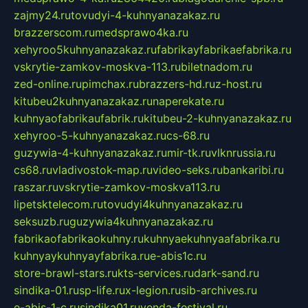
zajmy24.ru
tovudyi-4-kuhnyanazakaz.ru
brazzerscom.ru
medsprawo4ka.ru
xehyroo5kuhnyanazakaz.ru
fabrikayfabrikaefabrika.ru
vskrytie-zamkov-moskva-113.ru
biletnadom.ru
zed-online.ru
pimchax.ru
brazzers-hd.ru
z-host.ru
kitubeu2kuhnyanazakaz.ru
naperekate.ru
kuhnyaofabrikaufabrik.ru
kitubeu-2-kuhnyanazakaz.ru
xehyroo-5-kuhnyanazakaz.ru
cs-68.ru
guzywia-4-kuhnyanazakaz.ru
mir-tk.ru
vlknrussia.ru
cs68.ru
vladivostok-map.ru
video-seks.ru
bankaribi.ru
raszar.ru
vskrytie-zamkov-moskva113.ru
lipetsktelecom.ru
tovudyi4kuhnyanazakaz.ru
seksuzb.ru
guzywia4kuhnyanazakaz.ru
fabrikaofabrikaokuhny.ru
kuhnyaekuhnyaafabrika.ru
kuhnyaykuhnyayfabrika.ru
e-abis1c.ru
store-brawl-stars.ru
kts-services.ru
dark-sand.ru
sindika-01.ru
sp-life.ru
x-legion.ru
sib-archives.ru
e-abis-1-c.ru
sindika01.ru
venda-festival.ru