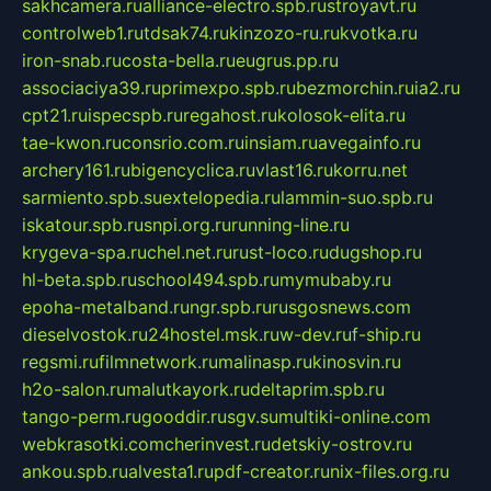
sakhcamera.ru
alliance-electro.spb.ru
stroyavt.ru
controlweb1.ru
tdsak74.ru
kinzozo-ru.ru
kvotka.ru
iron-snab.ru
costa-bella.ru
eugrus.pp.ru
associaciya39.ru
primexpo.spb.ru
bezmorchin.ru
ia2.ru
cpt21.ru
ispecspb.ru
regahost.ru
kolosok-elita.ru
tae-kwon.ru
consrio.com.ru
insiam.ru
avegainfo.ru
archery161.ru
bigencyclica.ru
vlast16.ru
korru.net
sarmiento.spb.su
extelopedia.ru
lammin-suo.spb.ru
iskatour.spb.ru
snpi.org.ru
running-line.ru
krygeva-spa.ru
chel.net.ru
rust-loco.ru
dugshop.ru
hl-beta.spb.ru
school494.spb.ru
mymubaby.ru
epoha-metalband.ru
ngr.spb.ru
rusgosnews.com
dieselvostok.ru
24hostel.msk.ru
w-dev.ru
f-ship.ru
regsmi.ru
filmnetwork.ru
malinasp.ru
kinosvin.ru
h2o-salon.ru
malutkayork.ru
deltaprim.spb.ru
tango-perm.ru
gooddir.ru
sgv.su
multiki-online.com
webkrasotki.com
cherinvest.ru
detskiy-ostrov.ru
ankou.spb.ru
alvesta1.ru
pdf-creator.ru
nix-files.org.ru