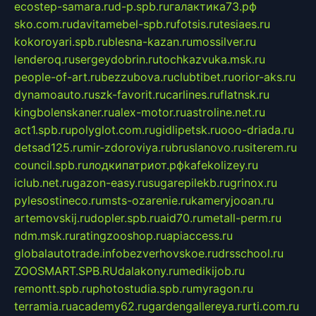
ecostep-samara.ru
d-p.spb.ru
галактика73.рф
sko.com.ru
davitamebel-spb.ru
fotsis.ru
tesiaes.ru
kokoroyari.spb.ru
blesna-kazan.ru
mossilver.ru
lenderoq.ru
sergeydobrin.ru
tochkazvuka.msk.ru
people-of-art.ru
bezzubova.ru
clubtibet.ru
orior-aks.ru
dynamoauto.ru
szk-favorit.ru
carlines.ru
flatnsk.ru
kingbolenskaner.ru
alex-motor.ru
astroline.net.ru
act1.spb.ru
polyglot.com.ru
gidlipetsk.ru
ooo-driada.ru
detsad125.ru
mir-zdoroviya.ru
bruslanovo.ru
siterem.ru
council.spb.ru
лодкипатриот.рф
kafekolizey.ru
iclub.net.ru
gazon-easy.ru
sugarepilekb.ru
grinox.ru
pylesostineco.ru
msts-ozarenie.ru
kameryjooan.ru
artemovskij.ru
dopler.spb.ru
aid70.ru
metall-perm.ru
ndm.msk.ru
ratingzooshop.ru
apiaccess.ru
globalautotrade.info
bezverhovskoe.ru
drsschool.ru
ZOOSMART.SPB.RU
dalakony.ru
medikijob.ru
remontt.spb.ru
photostudia.spb.ru
myragon.ru
terramia.ru
academy62.ru
gardengallereya.ru
rti.com.ru