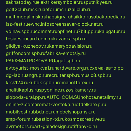
sakhatoday.ru
elektrikersymboler.ru
sputnikyes.ru
golf2club.msk.ru
aeforums.ru
zallclub.ru
multimodal.msk.ru
habaigry.ru
haikko.ru
sobakopedia.ru
isz-fest.ru
ewnc.info
screensaver-clock.net.ru
volnav.spb.ru
comnat.ru
npf.net.ru
7bit.pp.ru
kalugatur.ru
tesiaes.ru
card.com.ru
kazanka.spb.ru
gildiya-kuznecov.ru
kameryboavision.ru
griffoncom.spb.ru
fabrika-emotsiy.ru
PARK-MATROSOVA.RU
agat.spb.ru
avtoyurist-moskva1.ru
hardware.org.ru
схема-авто.рф
dg-lab.ru
angrup.ru
recruiter.spb.ru
music8.spb.ru
krsk124.ru
kubok.spb.ru
romanofforex.ru
analitikaplus.ru
spyonline.ru
zosikamery.ru
sloboda-ural.pp.ru
AUTO-COM.SU
hohota.net
alimy.ru
online-z.com
aromat-vostoka.ru
otdelkaexp.ru
mobilvest.ru
bbd.net.ru
mebelshop.msk.ru
smp-forum.ru
bastion-td.ru
kosmoscreative.ru
avrmotors.ru
art-galadesign.ru
tiffany-c.ru