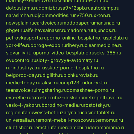
matrasy-kemerovo.ru
ashanet.ru
trade-farm.ru
dotcustoms.ru
domizbrusa9x12spb.ru
autodamp.ru
narasimha.ru
djcommodities.ru
nv750.ru
x-ton.ru
newsplain.ru
cardvoice.ru
modopaper.ru
manunae.ru
gbget.ru
alfeihavsalnassr.ru
madoma.ru
tajuncos.ru
petrovkasports.ru
porno-online-besplatno.ru
splclub.ru
york-life.ru
doroga-expo.ru
ribery.ru
cleanmedicine.ru
slovar-ivrit.ru
porno-video-besplatno.ru
seks-365.ru
ovucontrol.ru
sloty-igrovyye-avtomaty.ru
ru-industriya.ru
russkoe-porno-besplatno.ru
belgorod-day.ru
digilith.ru
pichkurovlab.ru
medic-today.ru
taksu.ru
comp123.ru
don-ykt.ru
teensvoice.ru
imgsharing.ru
domashnee-porno.ru
eva-elfie.ru
foto-tur.ru
biz-doska.ru
metropoltravel.ru
veslo-i-yakor.ru
borodino-media.ru
rostotsky.ru
regionufa.ru
weiss-bet.ru
zaryna.ru
casinotablet.ru
universalia.ru
remont-mebeli-moscow.ru
termomur.ru
clubfisher.ru
remstirufa.ru
erdamchi.ru
doramamama.ru