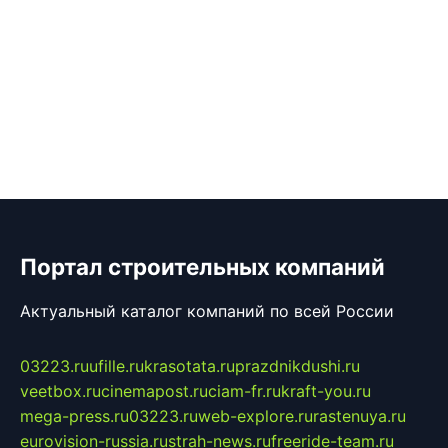
Портал строительных компаний
Актуальный каталог компаний по всей России
03223.ru
ufille.ru
krasotata.ru
prazdnikdushi.ru
veetbox.ru
cinemapost.ru
ciam-fr.ru
kraft-you.ru
mega-press.ru
03223.ru
web-explore.ru
rastenuya.ru
eurovision-russia.ru
strah-news.ru
freeride-team.ru