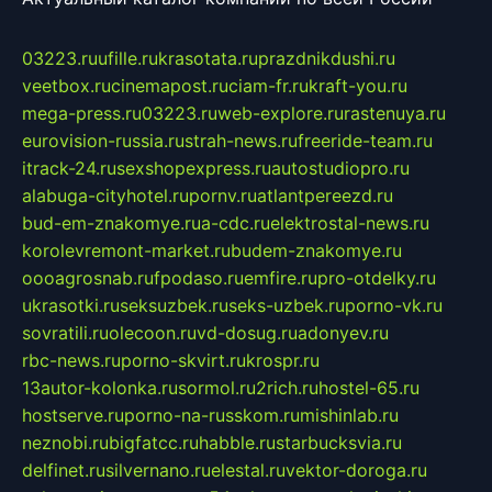
03223.ru
ufille.ru
krasotata.ru
prazdnikdushi.ru
veetbox.ru
cinemapost.ru
ciam-fr.ru
kraft-you.ru
mega-press.ru
03223.ru
web-explore.ru
rastenuya.ru
eurovision-russia.ru
strah-news.ru
freeride-team.ru
itrack-24.ru
sexshopexpress.ru
autostudiopro.ru
alabuga-cityhotel.ru
pornv.ru
atlantpereezd.ru
bud-em-znakomye.ru
a-cdc.ru
elektrostal-news.ru
korolevremont-market.ru
budem-znakomye.ru
oooagrosnab.ru
fpodaso.ru
emfire.ru
pro-otdelky.ru
ukrasotki.ru
seksuzbek.ru
seks-uzbek.ru
porno-vk.ru
sovratili.ru
olecoon.ru
vd-dosug.ru
adonyev.ru
rbc-news.ru
porno-skvirt.ru
krospr.ru
13autor-kolonka.ru
sormol.ru
2rich.ru
hostel-65.ru
hostserve.ru
porno-na-russkom.ru
mishinlab.ru
neznobi.ru
bigfatcc.ru
habble.ru
starbucksvia.ru
delfinet.ru
silvernano.ru
elestal.ru
vektor-doroga.ru