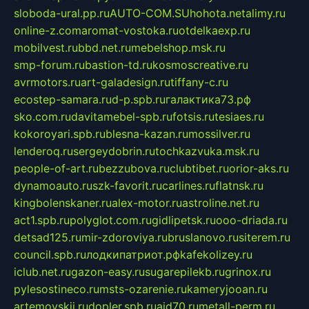
sloboda-ural.pp.ru
AUTO-COM.SU
hohota.net
alimy.ru
online-z.com
aromat-vostoka.ru
otdelkaexp.ru
mobilvest.ru
bbd.net.ru
mebelshop.msk.ru
smp-forum.ru
bastion-td.ru
kosmoscreative.ru
avrmotors.ru
art-galadesign.ru
tiffany-c.ru
ecostep-samara.ru
d-p.spb.ru
галактика73.рф
sko.com.ru
davitamebel-spb.ru
fotsis.ru
tesiaes.ru
kokoroyari.spb.ru
blesna-kazan.ru
mossilver.ru
lenderoq.ru
sergeydobrin.ru
tochkazvuka.msk.ru
people-of-art.ru
bezzubova.ru
clubtibet.ru
orior-aks.ru
dynamoauto.ru
szk-favorit.ru
carlines.ru
flatnsk.ru
kingbolenskaner.ru
alex-motor.ru
astroline.net.ru
act1.spb.ru
polyglot.com.ru
gidlipetsk.ru
ooo-driada.ru
detsad125.ru
mir-zdoroviya.ru
bruslanovo.ru
siterem.ru
council.spb.ru
лодкипатриот.рф
kafekolizey.ru
iclub.net.ru
gazon-easy.ru
sugarepilekb.ru
grinox.ru
pylesostineco.ru
msts-ozarenie.ru
kameryjooan.ru
artemovskij.ru
dopler.spb.ru
aid70.ru
metall-perm.ru