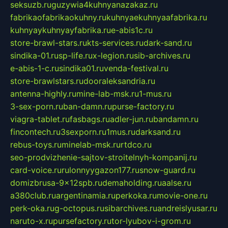
seksuzb.ru
guzywia4kuhnyanazakaz.ru
fabrikaofabrikaokuhny.ru
kuhnyaekuhnyaafabrika.ru
kuhnyaykuhnyayfabrika.ru
e-abis1c.ru
store-brawl-stars.ru
kts-services.ru
dark-sand.ru
sindika-01.ru
sp-life.ru
x-legion.ru
sib-archives.ru
e-abis-1-c.ru
sindika01.ru
venda-festival.ru
store-brawlstars.ru
dooraleksandria.ru
antenna-highly.ru
mine-lab-msk.ru
1-mus.ru
3-sex-porn.ru
ban-damn.ru
purse-factory.ru
viagra-tablet.ru
fasbags.ru
adler-jun.ru
bandamn.ru
fincontech.ru
3sexporn.ru
1mus.ru
darksand.ru
rebus-toys.ru
minelab-msk.ru
rtdco.ru
seo-prodvizhenie-sajtov-stroitelnyh-kompanij.ru
card-voice.ru
rulonnyygazon177.ru
snow-guard.ru
domizbrusa-9x12spb.ru
demaholding.ru
aalse.ru
a380club.ru
argentinamia.ru
perkoka.ru
movie-one.ru
perk-oka.ru
g-octopus.ru
sibarchives.ru
andreislyusar.ru
naruto-x.ru
pursefactory.ru
tor-lyubov-i-grom.ru