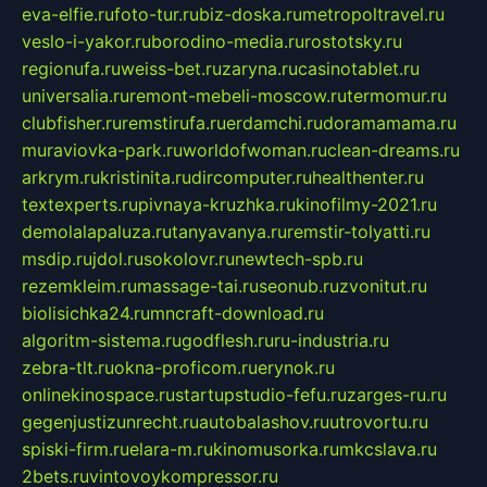
eva-elfie.ru
foto-tur.ru
biz-doska.ru
metropoltravel.ru
veslo-i-yakor.ru
borodino-media.ru
rostotsky.ru
regionufa.ru
weiss-bet.ru
zaryna.ru
casinotablet.ru
universalia.ru
remont-mebeli-moscow.ru
termomur.ru
clubfisher.ru
remstirufa.ru
erdamchi.ru
doramamama.ru
muraviovka-park.ru
worldofwoman.ru
clean-dreams.ru
arkrym.ru
kristinita.ru
dircomputer.ru
healthenter.ru
textexperts.ru
pivnaya-kruzhka.ru
kinofilmy-2021.ru
demolalapaluza.ru
tanyavanya.ru
remstir-tolyatti.ru
msdip.ru
jdol.ru
sokolovr.ru
newtech-spb.ru
rezemkleim.ru
massage-tai.ru
seonub.ru
zvonitut.ru
biolisichka24.ru
mncraft-download.ru
algoritm-sistema.ru
godflesh.ru
ru-industria.ru
zebra-tlt.ru
okna-proficom.ru
erynok.ru
onlinekinospace.ru
startupstudio-fefu.ru
zarges-ru.ru
gegenjustizunrecht.ru
autobalashov.ru
utrovortu.ru
spiski-firm.ru
elara-m.ru
kinomusorka.ru
mkcslava.ru
2bets.ru
vintovoykompressor.ru