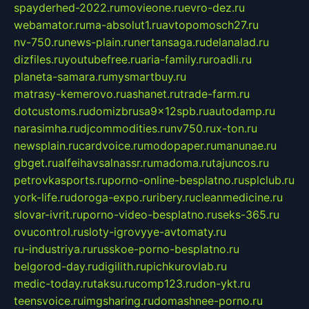
spayderhed-2022.ru
movieone.ru
evro-dez.ru
webamator.ru
ma-absolut1.ru
avtopomosch27.ru
nv-750.ru
news-plain.ru
nertansaga.ru
delanalad.ru
dizfiles.ru
youtubefree.ru
aria-family.ru
roadli.ru
planeta-samara.ru
mysmartbuy.ru
matrasy-kemerovo.ru
ashanet.ru
trade-farm.ru
dotcustoms.ru
domizbrusa9x12spb.ru
autodamp.ru
narasimha.ru
djcommodities.ru
nv750.ru
x-ton.ru
newsplain.ru
cardvoice.ru
modopaper.ru
manunae.ru
gbget.ru
alfeihavsalnassr.ru
madoma.ru
tajuncos.ru
petrovkasports.ru
porno-online-besplatno.ru
splclub.ru
york-life.ru
doroga-expo.ru
ribery.ru
cleanmedicine.ru
slovar-ivrit.ru
porno-video-besplatno.ru
seks-365.ru
ovucontrol.ru
sloty-igrovyye-avtomaty.ru
ru-industriya.ru
russkoe-porno-besplatno.ru
belgorod-day.ru
digilith.ru
pichkurovlab.ru
medic-today.ru
taksu.ru
comp123.ru
don-ykt.ru
teensvoice.ru
imgsharing.ru
domashnee-porno.ru