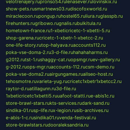
velotrenajery.ru
pronso54.ru
lenasever.ru
lovinskix.ru
show-pets.ru
smartnews03.ru
discofoxworld.ru
miraclecoon.ru
pongup.ru
hostel65.ru
liura.ru
glasspb.ru
firehunters.ru
gribowo.ru
gnalis.ru
bulkitula.ru
hometown-france.ru
1-xbeticricetc-1-xbetti-5.ru
shop-garena.ru
cricetc-1-xbetr-1-xbetcc-2.ru
one-life-story.ru
top-halyava.ru
accounts112.ru
poka-vse-doma-2.ru
3-d-file.ru
hahahaharms.ru
g2012.ru
tst-1.ru
shaggy-cat.ru
opsmgr.ru
ev-gallery.ru
g-2012.ru
ops-mgr.ru
accounts-112.ru
csm-demo.ru
poka-vse-doma2.ru
airgungames.ru
allseo-host.ru
tehosmotre.ru
varieta-yug.ru
cricetc1xbetr1xbetcc2.ru
raytor-d.ru
atillagunn.ru
3d-file.ru
1xbeticricetc1xbetti5.ru
uafoot-statti.ru
e-abis1c.ru
store-brawl-stars.ru
kts-services.ru
dark-sand.ru
sindika-01.ru
sp-life.ru
x-legion.ru
sib-archives.ru
e-abis-1-c.ru
sindika01.ru
venda-festival.ru
store-brawlstars.ru
dooraleksandria.ru