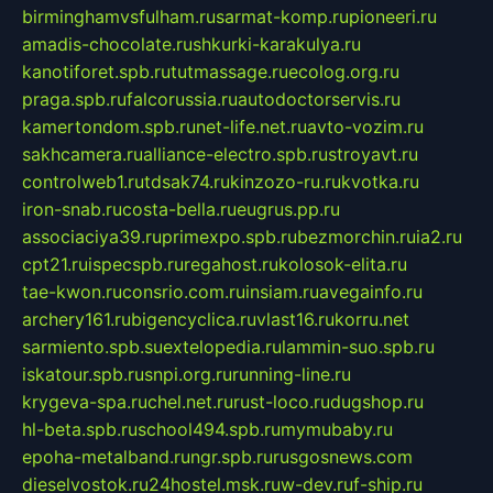
birminghamvsfulham.ru
sarmat-komp.ru
pioneeri.ru
amadis-chocolate.ru
shkurki-karakulya.ru
kanotiforet.spb.ru
tutmassage.ru
ecolog.org.ru
praga.spb.ru
falcorussia.ru
autodoctorservis.ru
kamertondom.spb.ru
net-life.net.ru
avto-vozim.ru
sakhcamera.ru
alliance-electro.spb.ru
stroyavt.ru
controlweb1.ru
tdsak74.ru
kinzozo-ru.ru
kvotka.ru
iron-snab.ru
costa-bella.ru
eugrus.pp.ru
associaciya39.ru
primexpo.spb.ru
bezmorchin.ru
ia2.ru
cpt21.ru
ispecspb.ru
regahost.ru
kolosok-elita.ru
tae-kwon.ru
consrio.com.ru
insiam.ru
avegainfo.ru
archery161.ru
bigencyclica.ru
vlast16.ru
korru.net
sarmiento.spb.su
extelopedia.ru
lammin-suo.spb.ru
iskatour.spb.ru
snpi.org.ru
running-line.ru
krygeva-spa.ru
chel.net.ru
rust-loco.ru
dugshop.ru
hl-beta.spb.ru
school494.spb.ru
mymubaby.ru
epoha-metalband.ru
ngr.spb.ru
rusgosnews.com
dieselvostok.ru
24hostel.msk.ru
w-dev.ru
f-ship.ru