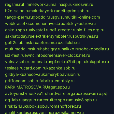
regsmi.ru
filmnetwork.ru
malinasp.ru
kinosvin.ru
h2o-salon.ru
malutkayork.ru
deltaprim.spb.ru
tango-perm.ru
gooddir.ru
sgv.su
multiki-online.com
webkrasotki.com
cherinvest.ru
detskiy-ostrov.ru
ankou.spb.ru
alvesta1.ru
pdf-creator.ru
nix-files.org.ru
sakhatoday.ru
elektrikersymboler.ru
sputnikyes.ru
golf2club.msk.ru
aeforums.ru
zallclub.ru
multimodal.msk.ru
habaigry.ru
haikko.ru
sobakopedia.ru
isz-fest.ru
ewnc.info
screensaver-clock.net.ru
volnav.spb.ru
comnat.ru
npf.net.ru
7bit.pp.ru
kalugatur.ru
tesiaes.ru
card.com.ru
kazanka.spb.ru
gildiya-kuznecov.ru
kameryboavision.ru
griffoncom.spb.ru
fabrika-emotsiy.ru
PARK-MATROSOVA.RU
agat.spb.ru
avtoyurist-moskva1.ru
hardware.org.ru
схема-авто.рф
dg-lab.ru
angrup.ru
recruiter.spb.ru
music8.spb.ru
krsk124.ru
kubok.spb.ru
romanofforex.ru
analitikaplus.ru
spyonline.ru
zosikamery.ru