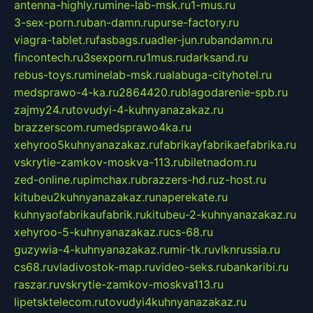
antenna-highly.ru
mine-lab-msk.ru
1-mus.ru
3-sex-porn.ru
ban-damn.ru
purse-factory.ru
viagra-tablet.ru
fasbags.ru
adler-jun.ru
bandamn.ru
fincontech.ru
3sexporn.ru
1mus.ru
darksand.ru
rebus-toys.ru
minelab-msk.ru
alabuga-cityhotel.ru
medsprawo-4-ka.ru
2864420.ru
blagodarenie-spb.ru
zajmy24.ru
tovudyi-4-kuhnyanazakaz.ru
brazzerscom.ru
medsprawo4ka.ru
xehyroo5kuhnyanazakaz.ru
fabrikayfabrikaefabrika.ru
vskrytie-zamkov-moskva-113.ru
biletnadom.ru
zed-online.ru
pimchax.ru
brazzers-hd.ru
z-host.ru
kitubeu2kuhnyanazakaz.ru
naperekate.ru
kuhnyaofabrikaufabrik.ru
kitubeu-2-kuhnyanazakaz.ru
xehyroo-5-kuhnyanazakaz.ru
cs-68.ru
guzywia-4-kuhnyanazakaz.ru
mir-tk.ru
vlknrussia.ru
cs68.ru
vladivostok-map.ru
video-seks.ru
bankaribi.ru
raszar.ru
vskrytie-zamkov-moskva113.ru
lipetsktelecom.ru
tovudyi4kuhnyanazakaz.ru