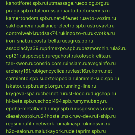
kanotiforet.spb.ru
tutmassage.ru
ecolog.org.ru
praga.spb.ru
falcorussia.ru
autodoctorservis.ru
kamertondom.spb.ru
net-life.net.ru
avto-vozim.ru
sakhcamera.ru
alliance-electro.spb.ru
stroyavt.ru
controlweb1.ru
tdsak74.ru
kinzozo-ru.ru
kvotka.ru
iron-snab.ru
costa-bella.ru
eugrus.pp.ru
associaciya39.ru
primexpo.spb.ru
bezmorchin.ru
ia2.ru
cpt21.ru
ispecspb.ru
regahost.ru
kolosok-elita.ru
tae-kwon.ru
consrio.com.ru
insiam.ru
avegainfo.ru
archery161.ru
bigencyclica.ru
vlast16.ru
korru.net
sarmiento.spb.su
extelopedia.ru
lammin-suo.spb.ru
iskatour.spb.ru
snpi.org.ru
running-line.ru
krygeva-spa.ru
chel.net.ru
rust-loco.ru
dugshop.ru
hl-beta.spb.ru
school494.spb.ru
mymubaby.ru
epoha-metalband.ru
ngr.spb.ru
rusgosnews.com
dieselvostok.ru
24hostel.msk.ru
w-dev.ru
f-ship.ru
regsmi.ru
filmnetwork.ru
malinasp.ru
kinosvin.ru
h2o-salon.ru
malutkayork.ru
deltaprim.spb.ru