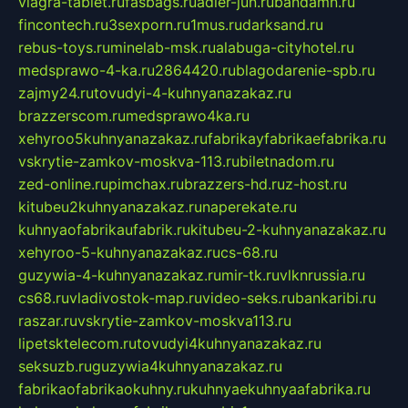
viagra-tablet.ru
fasbags.ru
adler-jun.ru
bandamn.ru
fincontech.ru
3sexporn.ru
1mus.ru
darksand.ru
rebus-toys.ru
minelab-msk.ru
alabuga-cityhotel.ru
medsprawo-4-ka.ru
2864420.ru
blagodarenie-spb.ru
zajmy24.ru
tovudyi-4-kuhnyanazakaz.ru
brazzerscom.ru
medsprawo4ka.ru
xehyroo5kuhnyanazakaz.ru
fabrikayfabrikaefabrika.ru
vskrytie-zamkov-moskva-113.ru
biletnadom.ru
zed-online.ru
pimchax.ru
brazzers-hd.ru
z-host.ru
kitubeu2kuhnyanazakaz.ru
naperekate.ru
kuhnyaofabrikaufabrik.ru
kitubeu-2-kuhnyanazakaz.ru
xehyroo-5-kuhnyanazakaz.ru
cs-68.ru
guzywia-4-kuhnyanazakaz.ru
mir-tk.ru
vlknrussia.ru
cs68.ru
vladivostok-map.ru
video-seks.ru
bankaribi.ru
raszar.ru
vskrytie-zamkov-moskva113.ru
lipetsktelecom.ru
tovudyi4kuhnyanazakaz.ru
seksuzb.ru
guzywia4kuhnyanazakaz.ru
fabrikaofabrikaokuhny.ru
kuhnyaekuhnyaafabrika.ru