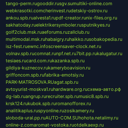
tango-perm.ru
gooddir.ru
sgv.su
multiki-online.com
webkrasotki.com
cherinvest.ru
detskiy-ostrov.ru
ankou.spb.ru
alvesta1.ru
pdf-creator.ru
nix-files.org.ru
sakhatoday.ru
elektrikersymboler.ru
sputnikyes.ru
golf2club.msk.ru
aeforums.ru
zallclub.ru
multimodal.msk.ru
habaigry.ru
haikko.ru
sobakopedia.ru
isz-fest.ru
ewnc.info
screensaver-clock.net.ru
volnav.spb.ru
comnat.ru
npf.net.ru
7bit.pp.ru
kalugatur.ru
tesiaes.ru
card.com.ru
kazanka.spb.ru
gildiya-kuznecov.ru
kameryboavision.ru
griffoncom.spb.ru
fabrika-emotsiy.ru
PARK-MATROSOVA.RU
agat.spb.ru
avtoyurist-moskva1.ru
hardware.org.ru
схема-авто.рф
dg-lab.ru
angrup.ru
recruiter.spb.ru
music8.spb.ru
krsk124.ru
kubok.spb.ru
romanofforex.ru
analitikaplus.ru
spyonline.ru
zosikamery.ru
sloboda-ural.pp.ru
AUTO-COM.SU
hohota.net
alimy.ru
online-z.com
aromat-vostoka.ru
otdelkaexp.ru