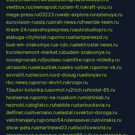
veetbox.ru
cinemapost.ru
ciam-fr.ru
kraft-you.ru
mega-press.ru
03223.ru
web-explore.ru
rastenuya.ru
eurovision-russia.ru
strah-news.ru
freeride-team.ru
itrack-24.ru
sexshopexpress.ru
autostudiopro.ru
alabuga-cityhotel.ru
pornv.ru
atlantpereezd.ru
bud-em-znakomye.ru
a-cdc.ru
elektrostal-news.ru
korolevremont-market.ru
budem-znakomye.ru
oooagrosnab.ru
fpodaso.ru
emfire.ru
pro-otdelky.ru
ukrasotki.ru
seksuzbek.ru
seks-uzbek.ru
porno-vk.ru
sovratili.ru
olecoon.ru
vd-dosug.ru
adonyev.ru
rbc-news.ru
porno-skvirt.ru
krospr.ru
13autor-kolonka.ru
sormol.ru
2rich.ru
hostel-65.ru
hostserve.ru
porno-na-russkom.ru
mishinlab.ru
neznobi.ru
bigfatcc.ru
habble.ru
starbucksvia.ru
delfinet.ru
silvernano.ru
elestal.ru
vektor-doroga.ru
velotrenajery.ru
pronso54.ru
lenasever.ru
lovinskix.ru
show-pets.ru
smartnews03.ru
discofoxworld.ru