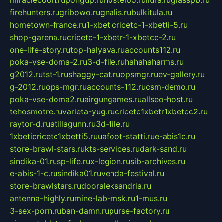
miraclecoon.ru
pongup.ru
hostel65.ru
liura.ru
glasspb.ru
firehunters.ru
gribowo.ru
gnalis.ru
bulkitula.ru
hometown-france.ru
1-xbeticricetc-1-xbetti-5.ru
shop-garena.ru
cricetc-1-xbetr-1-xbetcc-2.ru
one-life-story.ru
top-halyava.ru
accounts112.ru
poka-vse-doma-2.ru
3-d-file.ru
hahahaharms.ru
g2012.ru
tst-1.ru
shaggy-cat.ru
opsmgr.ru
ev-gallery.ru
g-2012.ru
ops-mgr.ru
accounts-112.ru
csm-demo.ru
poka-vse-doma2.ru
airgungames.ru
allseo-host.ru
tehosmotre.ru
varieta-yug.ru
cricetc1xbetr1xbetcc2.ru
raytor-d.ru
atillagunn.ru
3d-file.ru
1xbeticricetc1xbetti5.ru
uafoot-statti.ru
e-abis1c.ru
store-brawl-stars.ru
kts-services.ru
dark-sand.ru
sindika-01.ru
sp-life.ru
x-legion.ru
sib-archives.ru
e-abis-1-c.ru
sindika01.ru
venda-festival.ru
store-brawlstars.ru
dooraleksandria.ru
antenna-highly.ru
mine-lab-msk.ru
1-mus.ru
3-sex-porn.ru
ban-damn.ru
purse-factory.ru