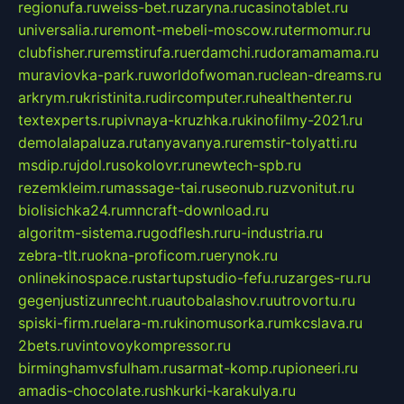
regionufa.ru
weiss-bet.ru
zaryna.ru
casinotablet.ru
universalia.ru
remont-mebeli-moscow.ru
termomur.ru
clubfisher.ru
remstirufa.ru
erdamchi.ru
doramamama.ru
muraviovka-park.ru
worldofwoman.ru
clean-dreams.ru
arkrym.ru
kristinita.ru
dircomputer.ru
healthenter.ru
textexperts.ru
pivnaya-kruzhka.ru
kinofilmy-2021.ru
demolalapaluza.ru
tanyavanya.ru
remstir-tolyatti.ru
msdip.ru
jdol.ru
sokolovr.ru
newtech-spb.ru
rezemkleim.ru
massage-tai.ru
seonub.ru
zvonitut.ru
biolisichka24.ru
mncraft-download.ru
algoritm-sistema.ru
godflesh.ru
ru-industria.ru
zebra-tlt.ru
okna-proficom.ru
erynok.ru
onlinekinospace.ru
startupstudio-fefu.ru
zarges-ru.ru
gegenjustizunrecht.ru
autobalashov.ru
utrovortu.ru
spiski-firm.ru
elara-m.ru
kinomusorka.ru
mkcslava.ru
2bets.ru
vintovoykompressor.ru
birminghamvsfulham.ru
sarmat-komp.ru
pioneeri.ru
amadis-chocolate.ru
shkurki-karakulya.ru