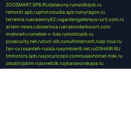
ZOOSMART.SPB.RU
dalakony.ru
medikijob.ru
remontt.spb.ru
photostudia.spb.ru
myragon.ru
terramia.ru
academy62.ru
gardengallereya.ru
rti.com.ru
artem-news.ru
biserinca.ru
krasnodarkurort.com
imshowtv.ru
mebel-v-tule.ru
mobtopik.ru
pcsecurity.net.ru
tool-sib.ru
multimetrunit.ru
sp-tour.ru
fan-cs.ru
santeh-russia.ru
symbian9.net.ru
DSHAIR.RU
tmmotors.spb.ru
xjocuricopii.com
musavtomat.msk.ru
obustrojdom.ru
sovetcik.ru
ybaranovskaya.ru
ppknews.ru
cult-alshei.ru
JAPANRUSSIA.RU
proekciyamebel.ru
imper-finans.ru
rim.org.ru
glamourai.ru
brassminus.ru
zabor-pro.ru
ftn.pp.ru
dorogoe58.ru
laimengpacker.ru
kuzova-zapchasti.ru
sageerp.ru
taxodrom.ru
dsrazvitie.ru
hardcity.net.ru
ratinghomegames.ru
topservice25.ru
gubernyan.ru
gtglasslined.ru
ii4.ru
tssport.spb.ru
andorra24.com
blackwallstreet.ru
oboimos.ru
optim-doors.com.ru
ikuch.ru
nycr.org.ru
npa21.ru
vremya-ch.spb.ru