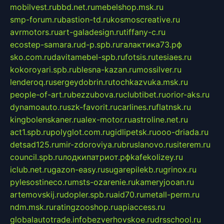
mobilvest.ru
bbd.net.ru
mebelshop.msk.ru
smp-forum.ru
bastion-td.ru
kosmoscreative.ru
avrmotors.ru
art-galadesign.ru
tiffany-c.ru
ecostep-samara.ru
d-p.spb.ru
галактика73.рф
sko.com.ru
davitamebel-spb.ru
fotsis.ru
tesiaes.ru
kokoroyari.spb.ru
blesna-kazan.ru
mossilver.ru
lenderoq.ru
sergeydobrin.ru
tochkazvuka.msk.ru
people-of-art.ru
bezzubova.ru
clubtibet.ru
orior-aks.ru
dynamoauto.ru
szk-favorit.ru
carlines.ru
flatnsk.ru
kingbolenskaner.ru
alex-motor.ru
astroline.net.ru
act1.spb.ru
polyglot.com.ru
gidlipetsk.ru
ooo-driada.ru
detsad125.ru
mir-zdoroviya.ru
bruslanovo.ru
siterem.ru
council.spb.ru
лодкипатриот.рф
kafekolizey.ru
iclub.net.ru
gazon-easy.ru
sugarepilekb.ru
grinox.ru
pylesostineco.ru
msts-ozarenie.ru
kameryjooan.ru
artemovskij.ru
dopler.spb.ru
aid70.ru
metall-perm.ru
ndm.msk.ru
ratingzooshop.ru
apiaccess.ru
globalautotrade.info
bezverhovskoe.ru
drsschool.ru