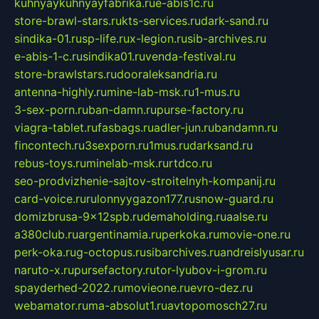
kuhnyaykuhnyayfabrika.ru
e-abis1c.ru
store-brawl-stars.ru
kts-services.ru
dark-sand.ru
sindika-01.ru
sp-life.ru
x-legion.ru
sib-archives.ru
e-abis-1-c.ru
sindika01.ru
venda-festival.ru
store-brawlstars.ru
dooraleksandria.ru
antenna-highly.ru
mine-lab-msk.ru
1-mus.ru
3-sex-porn.ru
ban-damn.ru
purse-factory.ru
viagra-tablet.ru
fasbags.ru
adler-jun.ru
bandamn.ru
fincontech.ru
3sexporn.ru
1mus.ru
darksand.ru
rebus-toys.ru
minelab-msk.ru
rtdco.ru
seo-prodvizhenie-sajtov-stroitelnyh-kompanij.ru
card-voice.ru
rulonnyygazon177.ru
snow-guard.ru
domizbrusa-9x12spb.ru
demaholding.ru
aalse.ru
a380club.ru
argentinamia.ru
perkoka.ru
movie-one.ru
perk-oka.ru
g-octopus.ru
sibarchives.ru
andreislyusar.ru
naruto-x.ru
pursefactory.ru
tor-lyubov-i-grom.ru
spayderhed-2022.ru
movieone.ru
evro-dez.ru
webamator.ru
ma-absolut1.ru
avtopomosch27.ru