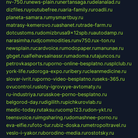
nv-750.ru
news-plain.ru
nertansaga.ru
delanalad.ru
dizfiles.ru
youtubefree.ru
aria-family.ru
roadli.ru
planeta-samara.ru
mysmartbuy.ru
matrasy-kemerovo.ru
ashanet.ru
trade-farm.ru
dotcustoms.ru
domizbrusa9x12spb.ru
autodamp.ru
narasimha.ru
djcommodities.ru
nv750.ru
x-ton.ru
newsplain.ru
cardvoice.ru
modopaper.ru
manunae.ru
gbget.ru
alfeihavsalnassr.ru
madoma.ru
tajuncos.ru
petrovkasports.ru
porno-online-besplatno.ru
splclub.ru
york-life.ru
doroga-expo.ru
ribery.ru
cleanmedicine.ru
slovar-ivrit.ru
porno-video-besplatno.ru
seks-365.ru
ovucontrol.ru
sloty-igrovyye-avtomaty.ru
ru-industriya.ru
russkoe-porno-besplatno.ru
belgorod-day.ru
digilith.ru
pichkurovlab.ru
medic-today.ru
taksu.ru
comp123.ru
don-ykt.ru
teensvoice.ru
imgsharing.ru
domashnee-porno.ru
eva-elfie.ru
foto-tur.ru
biz-doska.ru
metropoltravel.ru
veslo-i-yakor.ru
borodino-media.ru
rostotsky.ru