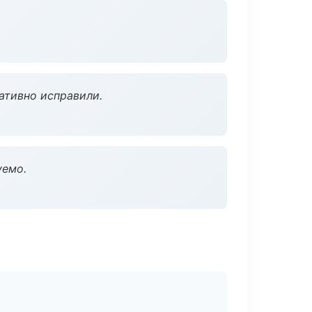
ативно исправили.
уемо.