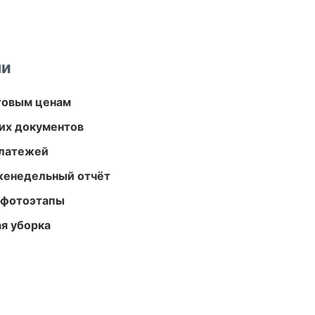
ми
птовым ценам
их документов
платежей
женедельный отчёт
 фотоэтапы
ая уборка