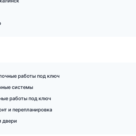
халинск
о
лочные работы под ключ
чные системы
ные работы под ключ
нт и перепланировка
и двери