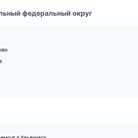
альный федеральный округ
ово
а
емонт в Ульяновск