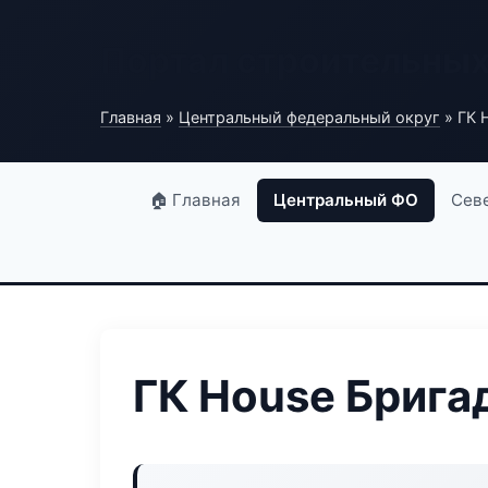
Портал строительны
Главная
»
Центральный федеральный округ
» ГК 
🏠 Главная
Центральный ФО
Сев
ГК House Брига