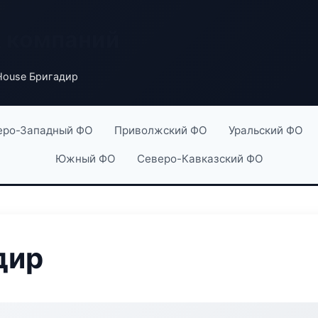
х компаний
House Бригадир
еро-Западный ФО
Приволжский ФО
Уральский ФО
Южный ФО
Северо-Кавказский ФО
дир