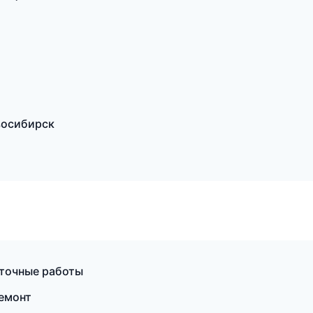
восибирск
иточные работы
емонт