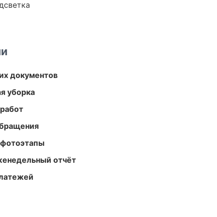
одсветка
ми
их документов
ая уборка
 работ
обращения
 фотоэтапы
женедельный отчёт
платежей