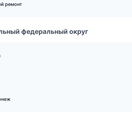
й ремонт
альный федеральный округ
а
онеж