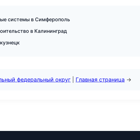
ные системы в Симферополь
оительство в Калининград
окузнецк
альный федеральный округ
|
Главная страница
→