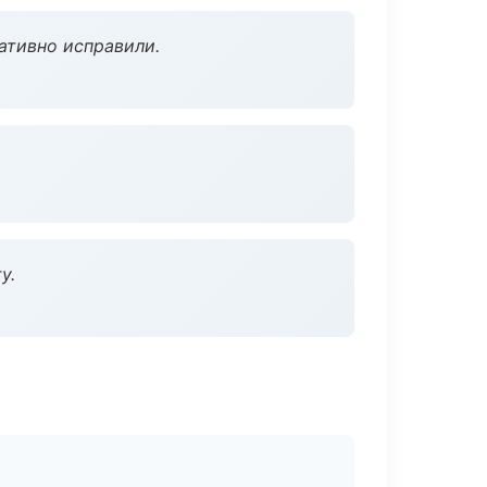
ативно исправили.
у.