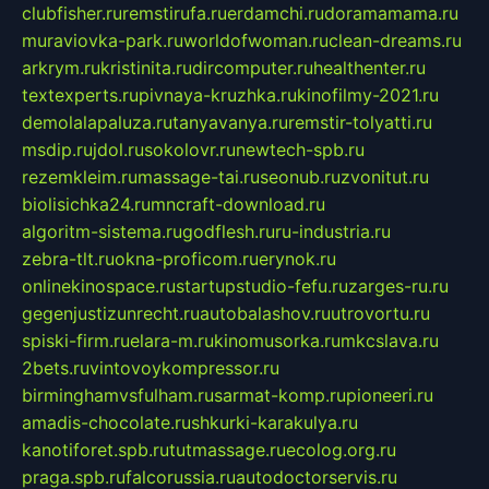
clubfisher.ru
remstirufa.ru
erdamchi.ru
doramamama.ru
muraviovka-park.ru
worldofwoman.ru
clean-dreams.ru
arkrym.ru
kristinita.ru
dircomputer.ru
healthenter.ru
textexperts.ru
pivnaya-kruzhka.ru
kinofilmy-2021.ru
demolalapaluza.ru
tanyavanya.ru
remstir-tolyatti.ru
msdip.ru
jdol.ru
sokolovr.ru
newtech-spb.ru
rezemkleim.ru
massage-tai.ru
seonub.ru
zvonitut.ru
biolisichka24.ru
mncraft-download.ru
algoritm-sistema.ru
godflesh.ru
ru-industria.ru
zebra-tlt.ru
okna-proficom.ru
erynok.ru
onlinekinospace.ru
startupstudio-fefu.ru
zarges-ru.ru
gegenjustizunrecht.ru
autobalashov.ru
utrovortu.ru
spiski-firm.ru
elara-m.ru
kinomusorka.ru
mkcslava.ru
2bets.ru
vintovoykompressor.ru
birminghamvsfulham.ru
sarmat-komp.ru
pioneeri.ru
amadis-chocolate.ru
shkurki-karakulya.ru
kanotiforet.spb.ru
tutmassage.ru
ecolog.org.ru
praga.spb.ru
falcorussia.ru
autodoctorservis.ru