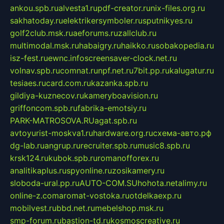
ankou.spb.ru
alvesta1.ru
pdf-creator.ru
nix-files.org.ru
sakhatoday.ru
elektrikersymboler.ru
sputnikyes.ru
golf2club.msk.ru
aeforums.ru
zallclub.ru
multimodal.msk.ru
habaigry.ru
haikko.ru
sobakopedia.ru
isz-fest.ru
ewnc.info
screensaver-clock.net.ru
volnav.spb.ru
comnat.ru
npf.net.ru
7bit.pp.ru
kalugatur.ru
tesiaes.ru
card.com.ru
kazanka.spb.ru
gildiya-kuznecov.ru
kameryboavision.ru
griffoncom.spb.ru
fabrika-emotsiy.ru
PARK-MATROSOVA.RU
agat.spb.ru
avtoyurist-moskva1.ru
hardware.org.ru
схема-авто.рф
dg-lab.ru
angrup.ru
recruiter.spb.ru
music8.spb.ru
krsk124.ru
kubok.spb.ru
romanofforex.ru
analitikaplus.ru
spyonline.ru
zosikamery.ru
sloboda-ural.pp.ru
AUTO-COM.SU
hohota.net
alimy.ru
online-z.com
aromat-vostoka.ru
otdelkaexp.ru
mobilvest.ru
bbd.net.ru
mebelshop.msk.ru
smp-forum.ru
bastion-td.ru
kosmoscreative.ru