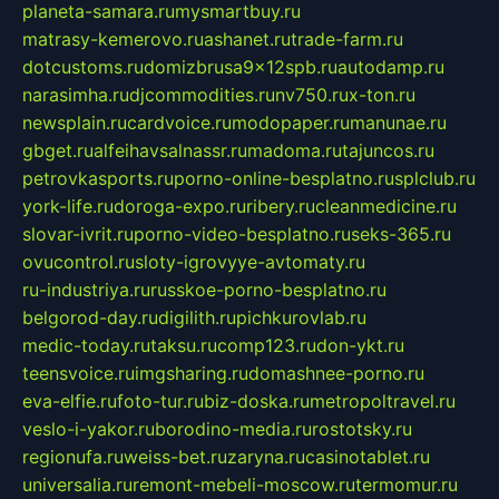
planeta-samara.ru
mysmartbuy.ru
matrasy-kemerovo.ru
ashanet.ru
trade-farm.ru
dotcustoms.ru
domizbrusa9x12spb.ru
autodamp.ru
narasimha.ru
djcommodities.ru
nv750.ru
x-ton.ru
newsplain.ru
cardvoice.ru
modopaper.ru
manunae.ru
gbget.ru
alfeihavsalnassr.ru
madoma.ru
tajuncos.ru
petrovkasports.ru
porno-online-besplatno.ru
splclub.ru
york-life.ru
doroga-expo.ru
ribery.ru
cleanmedicine.ru
slovar-ivrit.ru
porno-video-besplatno.ru
seks-365.ru
ovucontrol.ru
sloty-igrovyye-avtomaty.ru
ru-industriya.ru
russkoe-porno-besplatno.ru
belgorod-day.ru
digilith.ru
pichkurovlab.ru
medic-today.ru
taksu.ru
comp123.ru
don-ykt.ru
teensvoice.ru
imgsharing.ru
domashnee-porno.ru
eva-elfie.ru
foto-tur.ru
biz-doska.ru
metropoltravel.ru
veslo-i-yakor.ru
borodino-media.ru
rostotsky.ru
regionufa.ru
weiss-bet.ru
zaryna.ru
casinotablet.ru
universalia.ru
remont-mebeli-moscow.ru
termomur.ru