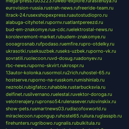
mega-press.ru
03223.ru
web-explore.ru
rastenuya.ru
eurovision-russia.ru
strah-news.ru
freeride-team.ru
itrack-24.ru
sexshopexpress.ru
autostudiopro.ru
alabuga-cityhotel.ru
pornv.ru
atlantpereezd.ru
bud-em-znakomye.ru
a-cdc.ru
elektrostal-news.ru
korolevremont-market.ru
budem-znakomye.ru
oooagrosnab.ru
fpodaso.ru
emfire.ru
pro-otdelky.ru
ukrasotki.ru
seksuzbek.ru
seks-uzbek.ru
porno-vk.ru
sovratili.ru
olecoon.ru
vd-dosug.ru
adonyev.ru
rbc-news.ru
porno-skvirt.ru
krospr.ru
13autor-kolonka.ru
sormol.ru
2rich.ru
hostel-65.ru
hostserve.ru
porno-na-russkom.ru
mishinlab.ru
neznobi.ru
bigfatcc.ru
habble.ru
starbucksvia.ru
delfinet.ru
silvernano.ru
elestal.ru
vektor-doroga.ru
velotrenajery.ru
pronso54.ru
lenasever.ru
lovinskix.ru
show-pets.ru
smartnews03.ru
discofoxworld.ru
miraclecoon.ru
pongup.ru
hostel65.ru
liura.ru
glasspb.ru
firehunters.ru
gribowo.ru
gnalis.ru
bulkitula.ru