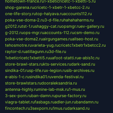
hometown-france.ru
1-xbeticricetc-1-xbetti-5.ru
shop-garena.ru
cricetc-1-xbetr-1-xbetcc-2.ru
one-life-story.ru
top-halyava.ru
accounts112.ru
poka-vse-doma-2.ru
3-d-file.ru
hahahaharms.ru
g2012.ru
tst-1.ru
shaggy-cat.ru
opsmgr.ru
ev-gallery.ru
g-2012.ru
ops-mgr.ru
accounts-112.ru
csm-demo.ru
poka-vse-doma2.ru
airgungames.ru
allseo-host.ru
tehosmotre.ru
varieta-yug.ru
cricetc1xbetr1xbetcc2.ru
raytor-d.ru
atillagunn.ru
3d-file.ru
1xbeticricetc1xbetti5.ru
uafoot-statti.ru
e-abis1c.ru
store-brawl-stars.ru
kts-services.ru
dark-sand.ru
sindika-01.ru
sp-life.ru
x-legion.ru
sib-archives.ru
e-abis-1-c.ru
sindika01.ru
venda-festival.ru
store-brawlstars.ru
dooraleksandria.ru
antenna-highly.ru
mine-lab-msk.ru
1-mus.ru
3-sex-porn.ru
ban-damn.ru
purse-factory.ru
viagra-tablet.ru
fasbags.ru
adler-jun.ru
bandamn.ru
fincontech.ru
3sexporn.ru
1mus.ru
darksand.ru