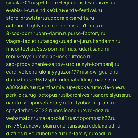
sindika-01.ru
sp-life.ru
x-legion.ru
sib-archives.ru
e-abis-1-c.ru
sindika01.ru
venda-festival.ru
store-brawlstars.ru
dooraleksandria.ru
antenna-highly.ru
mine-lab-msk.ru
1-mus.ru
3-sex-porn.ru
ban-damn.ru
purse-factory.ru
viagra-tablet.ru
fasbags.ru
adler-jun.ru
bandamn.ru
fincontech.ru
3sexporn.ru
1mus.ru
darksand.ru
rebus-toys.ru
minelab-msk.ru
rtdco.ru
seo-prodvizhenie-sajtov-stroitelnyh-kompanij.ru
card-voice.ru
rulonnyygazon177.ru
snow-guard.ru
domizbrusa-9x12spb.ru
demaholding.ru
aalse.ru
a380club.ru
argentinamia.ru
perkoka.ru
movie-one.ru
perk-oka.ru
g-octopus.ru
sibarchives.ru
andreislyusar.ru
naruto-x.ru
pursefactory.ru
tor-lyubov-i-grom.ru
spayderhed-2022.ru
movieone.ru
evro-dez.ru
webamator.ru
ma-absolut1.ru
avtopomosch27.ru
nv-750.ru
news-plain.ru
nertansaga.ru
delanalad.ru
dizfiles.ru
youtubefree.ru
aria-family.ru
roadli.ru