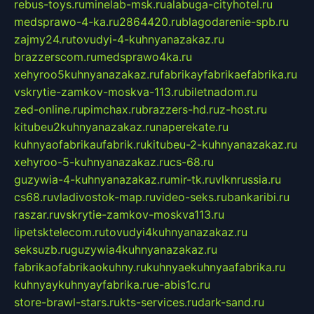
rebus-toys.ru
minelab-msk.ru
alabuga-cityhotel.ru
medsprawo-4-ka.ru
2864420.ru
blagodarenie-spb.ru
zajmy24.ru
tovudyi-4-kuhnyanazakaz.ru
brazzerscom.ru
medsprawo4ka.ru
xehyroo5kuhnyanazakaz.ru
fabrikayfabrikaefabrika.ru
vskrytie-zamkov-moskva-113.ru
biletnadom.ru
zed-online.ru
pimchax.ru
brazzers-hd.ru
z-host.ru
kitubeu2kuhnyanazakaz.ru
naperekate.ru
kuhnyaofabrikaufabrik.ru
kitubeu-2-kuhnyanazakaz.ru
xehyroo-5-kuhnyanazakaz.ru
cs-68.ru
guzywia-4-kuhnyanazakaz.ru
mir-tk.ru
vlknrussia.ru
cs68.ru
vladivostok-map.ru
video-seks.ru
bankaribi.ru
raszar.ru
vskrytie-zamkov-moskva113.ru
lipetsktelecom.ru
tovudyi4kuhnyanazakaz.ru
seksuzb.ru
guzywia4kuhnyanazakaz.ru
fabrikaofabrikaokuhny.ru
kuhnyaekuhnyaafabrika.ru
kuhnyaykuhnyayfabrika.ru
e-abis1c.ru
store-brawl-stars.ru
kts-services.ru
dark-sand.ru