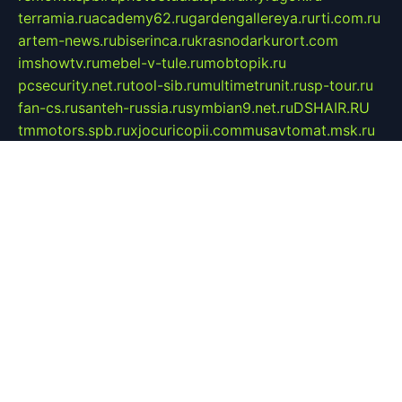
terramia.ru
academy62.ru
gardengallereya.ru
rti.com.ru
artem-news.ru
biserinca.ru
krasnodarkurort.com
imshowtv.ru
mebel-v-tule.ru
mobtopik.ru
pcsecurity.net.ru
tool-sib.ru
multimetrunit.ru
sp-tour.ru
fan-cs.ru
santeh-russia.ru
symbian9.net.ru
DSHAIR.RU
tmmotors.spb.ru
xjocuricopii.com
musavtomat.msk.ru
obustrojdom.ru
sovetcik.ru
ybaranovskaya.ru
ppknews.ru
cult-alshei.ru
JAPANRUSSIA.RU
proekciyamebel.ru
imper-finans.ru
rim.org.ru
glamourai.ru
brassminus.ru
zabor-pro.ru
ftn.pp.ru
dorogoe58.ru
laimengpacker.ru
kuzova-zapchasti.ru
sageerp.ru
taxodrom.ru
dsrazvitie.ru
hardcity.net.ru
ratinghomegames.ru
topservice25.ru
gubernyan.ru
gtglasslined.ru
ii4.ru
tssport.spb.ru
andorra24.com
blackwallstreet.ru
oboimos.ru
optim-doors.com.ru
ikuch.ru
nycr.org.ru
npa21.ru
vremya-ch.spb.ru
desert000.ru
ivtorgi.ru
ifiori.ru
catalog-statei.ru
dcv.org.ru
spetsmaster174.ru
ipkameryhiseeu.ru