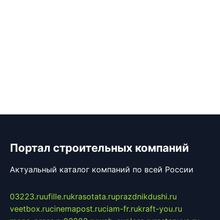
Портал строительных компаний
Актуальный каталог компаний по всей России
03223.ru
ufille.ru
krasotata.ru
prazdnikdushi.ru
veetbox.ru
cinemapost.ru
ciam-fr.ru
kraft-you.ru