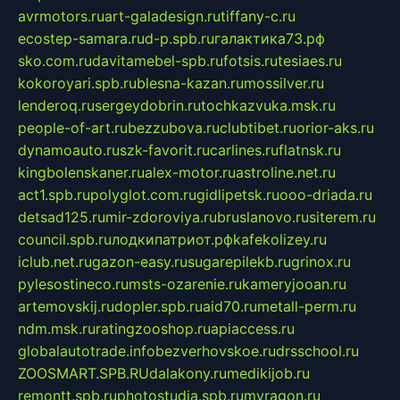
avrmotors.ru
art-galadesign.ru
tiffany-c.ru
ecostep-samara.ru
d-p.spb.ru
галактика73.рф
sko.com.ru
davitamebel-spb.ru
fotsis.ru
tesiaes.ru
kokoroyari.spb.ru
blesna-kazan.ru
mossilver.ru
lenderoq.ru
sergeydobrin.ru
tochkazvuka.msk.ru
people-of-art.ru
bezzubova.ru
clubtibet.ru
orior-aks.ru
dynamoauto.ru
szk-favorit.ru
carlines.ru
flatnsk.ru
kingbolenskaner.ru
alex-motor.ru
astroline.net.ru
act1.spb.ru
polyglot.com.ru
gidlipetsk.ru
ooo-driada.ru
detsad125.ru
mir-zdoroviya.ru
bruslanovo.ru
siterem.ru
council.spb.ru
лодкипатриот.рф
kafekolizey.ru
iclub.net.ru
gazon-easy.ru
sugarepilekb.ru
grinox.ru
pylesostineco.ru
msts-ozarenie.ru
kameryjooan.ru
artemovskij.ru
dopler.spb.ru
aid70.ru
metall-perm.ru
ndm.msk.ru
ratingzooshop.ru
apiaccess.ru
globalautotrade.info
bezverhovskoe.ru
drsschool.ru
ZOOSMART.SPB.RU
dalakony.ru
medikijob.ru
remontt.spb.ru
photostudia.spb.ru
myragon.ru