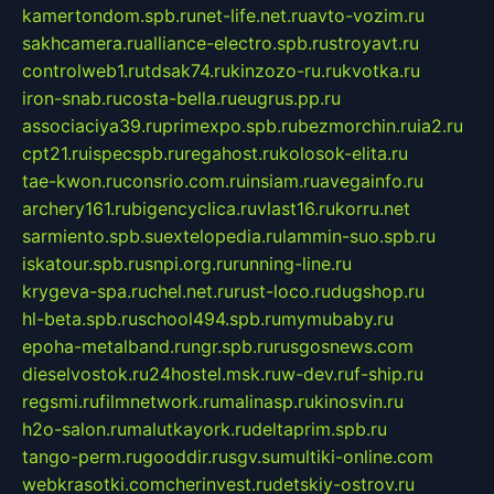
kamertondom.spb.ru
net-life.net.ru
avto-vozim.ru
sakhcamera.ru
alliance-electro.spb.ru
stroyavt.ru
controlweb1.ru
tdsak74.ru
kinzozo-ru.ru
kvotka.ru
iron-snab.ru
costa-bella.ru
eugrus.pp.ru
associaciya39.ru
primexpo.spb.ru
bezmorchin.ru
ia2.ru
cpt21.ru
ispecspb.ru
regahost.ru
kolosok-elita.ru
tae-kwon.ru
consrio.com.ru
insiam.ru
avegainfo.ru
archery161.ru
bigencyclica.ru
vlast16.ru
korru.net
sarmiento.spb.su
extelopedia.ru
lammin-suo.spb.ru
iskatour.spb.ru
snpi.org.ru
running-line.ru
krygeva-spa.ru
chel.net.ru
rust-loco.ru
dugshop.ru
hl-beta.spb.ru
school494.spb.ru
mymubaby.ru
epoha-metalband.ru
ngr.spb.ru
rusgosnews.com
dieselvostok.ru
24hostel.msk.ru
w-dev.ru
f-ship.ru
regsmi.ru
filmnetwork.ru
malinasp.ru
kinosvin.ru
h2o-salon.ru
malutkayork.ru
deltaprim.spb.ru
tango-perm.ru
gooddir.ru
sgv.su
multiki-online.com
webkrasotki.com
cherinvest.ru
detskiy-ostrov.ru