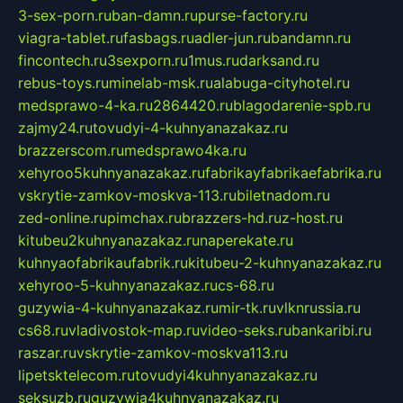
3-sex-porn.ru
ban-damn.ru
purse-factory.ru
viagra-tablet.ru
fasbags.ru
adler-jun.ru
bandamn.ru
fincontech.ru
3sexporn.ru
1mus.ru
darksand.ru
rebus-toys.ru
minelab-msk.ru
alabuga-cityhotel.ru
medsprawo-4-ka.ru
2864420.ru
blagodarenie-spb.ru
zajmy24.ru
tovudyi-4-kuhnyanazakaz.ru
brazzerscom.ru
medsprawo4ka.ru
xehyroo5kuhnyanazakaz.ru
fabrikayfabrikaefabrika.ru
vskrytie-zamkov-moskva-113.ru
biletnadom.ru
zed-online.ru
pimchax.ru
brazzers-hd.ru
z-host.ru
kitubeu2kuhnyanazakaz.ru
naperekate.ru
kuhnyaofabrikaufabrik.ru
kitubeu-2-kuhnyanazakaz.ru
xehyroo-5-kuhnyanazakaz.ru
cs-68.ru
guzywia-4-kuhnyanazakaz.ru
mir-tk.ru
vlknrussia.ru
cs68.ru
vladivostok-map.ru
video-seks.ru
bankaribi.ru
raszar.ru
vskrytie-zamkov-moskva113.ru
lipetsktelecom.ru
tovudyi4kuhnyanazakaz.ru
seksuzb.ru
guzywia4kuhnyanazakaz.ru