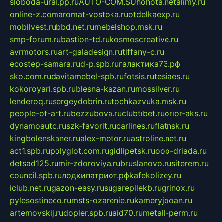
sloboda-ural.pp.ru
AUTO-COM.SU
hohota.net
alimy.ru
online-z.com
aromat-vostoka.ru
otdelkaexp.ru
mobilvest.ru
bbd.net.ru
mebelshop.msk.ru
smp-forum.ru
bastion-td.ru
kosmoscreative.ru
avrmotors.ru
art-galadesign.ru
tiffany-c.ru
ecostep-samara.ru
d-p.spb.ru
галактика73.рф
sko.com.ru
davitamebel-spb.ru
fotsis.ru
tesiaes.ru
kokoroyari.spb.ru
blesna-kazan.ru
mossilver.ru
lenderoq.ru
sergeydobrin.ru
tochkazvuka.msk.ru
people-of-art.ru
bezzubova.ru
clubtibet.ru
orior-aks.ru
dynamoauto.ru
szk-favorit.ru
carlines.ru
flatnsk.ru
kingbolenskaner.ru
alex-motor.ru
astroline.net.ru
act1.spb.ru
polyglot.com.ru
gidlipetsk.ru
ooo-driada.ru
detsad125.ru
mir-zdoroviya.ru
bruslanovo.ru
siterem.ru
council.spb.ru
лодкипатриот.рф
kafekolizey.ru
iclub.net.ru
gazon-easy.ru
sugarepilekb.ru
grinox.ru
pylesostineco.ru
msts-ozarenie.ru
kameryjooan.ru
artemovskij.ru
dopler.spb.ru
aid70.ru
metall-perm.ru