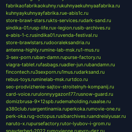
fabrikaofabrikaokuhny.ru
kuhnyaekuhnyaafabrika.ru
kuhnyaykuhnyayfabrika.ru
e-abis1c.ru
store-brawl-stars.ru
kts-services.ru
dark-sand.ru
sindika-01.ru
sp-life.ru
x-legion.ru
sib-archives.ru
e-abis-1-c.ru
sindika01.ru
venda-festival.ru
store-brawlstars.ru
dooraleksandria.ru
antenna-highly.ru
mine-lab-msk.ru
1-mus.ru
3-sex-porn.ru
ban-damn.ru
purse-factory.ru
viagra-tablet.ru
fasbags.ru
adler-jun.ru
bandamn.ru
fincontech.ru
3sexporn.ru
1mus.ru
darksand.ru
rebus-toys.ru
minelab-msk.ru
rtdco.ru
seo-prodvizhenie-sajtov-stroitelnyh-kompanij.ru
card-voice.ru
rulonnyygazon177.ru
snow-guard.ru
domizbrusa-9x12spb.ru
demaholding.ru
aalse.ru
a380club.ru
argentinamia.ru
perkoka.ru
movie-one.ru
perk-oka.ru
g-octopus.ru
sibarchives.ru
andreislyusar.ru
naruto-x.ru
pursefactory.ru
tor-lyubov-i-grom.ru
spayderhed-2022.ru
movieone.ru
evro-dez.ru