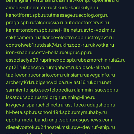
birminghamvsfulham.ru
sarmat-komp.ru
pioneeri.ru
amadis-chocolate.ru
shkurki-karakulya.ru
kanotiforet.spb.ru
tutmassage.ru
ecolog.org.ru
praga.spb.ru
falcorussia.ru
autodoctorservis.ru
kamertondom.spb.ru
net-life.net.ru
avto-vozim.ru
sakhcamera.ru
alliance-electro.spb.ru
stroyavt.ru
controlweb1.ru
tdsak74.ru
kinzozo-ru.ru
kvotka.ru
iron-snab.ru
costa-bella.ru
eugrus.pp.ru
associaciya39.ru
primexpo.spb.ru
bezmorchin.ru
ia2.ru
cpt21.ru
ispecspb.ru
regahost.ru
kolosok-elita.ru
tae-kwon.ru
consrio.com.ru
insiam.ru
avegainfo.ru
archery161.ru
bigencyclica.ru
vlast16.ru
korru.net
sarmiento.spb.su
extelopedia.ru
lammin-suo.spb.ru
iskatour.spb.ru
snpi.org.ru
running-line.ru
krygeva-spa.ru
chel.net.ru
rust-loco.ru
dugshop.ru
hl-beta.spb.ru
school494.spb.ru
mymubaby.ru
epoha-metalband.ru
ngr.spb.ru
rusgosnews.com
dieselvostok.ru
24hostel.msk.ru
w-dev.ru
f-ship.ru