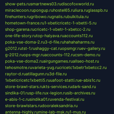
show-pets.ru
smartnews03.ru
discofoxworld.ru
miraclecoon.ru
pongup.ru
hostel65.ru
liura.ru
glasspb.ru
firehunters.ru
gribowo.ru
gnalis.ru
bulkitula.ru
hometown-france.ru
1-xbeticricetc-1-xbetti-5.ru
shop-garena.ru
cricetc-1-xbetr-1-xbetcc-2.ru
one-life-story.ru
top-halyava.ru
accounts112.ru
poka-vse-doma-2.ru
3-d-file.ru
hahahaharms.ru
g2012.ru
tst-1.ru
shaggy-cat.ru
opsmgr.ru
ev-gallery.ru
g-2012.ru
ops-mgr.ru
accounts-112.ru
csm-demo.ru
poka-vse-doma2.ru
airgungames.ru
allseo-host.ru
tehosmotre.ru
varieta-yug.ru
cricetc1xbetr1xbetcc2.ru
raytor-d.ru
atillagunn.ru
3d-file.ru
1xbeticricetc1xbetti5.ru
uafoot-statti.ru
e-abis1c.ru
store-brawl-stars.ru
kts-services.ru
dark-sand.ru
sindika-01.ru
sp-life.ru
x-legion.ru
sib-archives.ru
e-abis-1-c.ru
sindika01.ru
venda-festival.ru
store-brawlstars.ru
dooraleksandria.ru
antenna-highly.ru
mine-lab-msk.ru
1-mus.ru