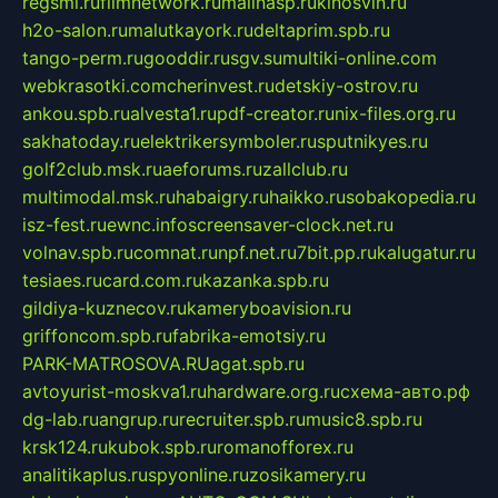
regsmi.ru
filmnetwork.ru
malinasp.ru
kinosvin.ru
h2o-salon.ru
malutkayork.ru
deltaprim.spb.ru
tango-perm.ru
gooddir.ru
sgv.su
multiki-online.com
webkrasotki.com
cherinvest.ru
detskiy-ostrov.ru
ankou.spb.ru
alvesta1.ru
pdf-creator.ru
nix-files.org.ru
sakhatoday.ru
elektrikersymboler.ru
sputnikyes.ru
golf2club.msk.ru
aeforums.ru
zallclub.ru
multimodal.msk.ru
habaigry.ru
haikko.ru
sobakopedia.ru
isz-fest.ru
ewnc.info
screensaver-clock.net.ru
volnav.spb.ru
comnat.ru
npf.net.ru
7bit.pp.ru
kalugatur.ru
tesiaes.ru
card.com.ru
kazanka.spb.ru
gildiya-kuznecov.ru
kameryboavision.ru
griffoncom.spb.ru
fabrika-emotsiy.ru
PARK-MATROSOVA.RU
agat.spb.ru
avtoyurist-moskva1.ru
hardware.org.ru
схема-авто.рф
dg-lab.ru
angrup.ru
recruiter.spb.ru
music8.spb.ru
krsk124.ru
kubok.spb.ru
romanofforex.ru
analitikaplus.ru
spyonline.ru
zosikamery.ru