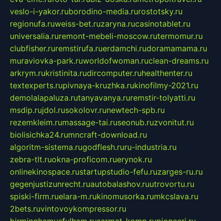
veslo-i-yakor.ru
borodino-media.ru
rostotsky.ru
regionufa.ru
weiss-bet.ru
zaryna.ru
casinotablet.ru
universalia.ru
remont-mebeli-moscow.ru
termomur.ru
clubfisher.ru
remstirufa.ru
erdamchi.ru
doramamama.ru
muraviovka-park.ru
worldofwoman.ru
clean-dreams.ru
arkrym.ru
kristinita.ru
dircomputer.ru
healthenter.ru
textexperts.ru
pivnaya-kruzhka.ru
kinofilmy-2021.ru
demolalapaluza.ru
tanyavanya.ru
remstir-tolyatti.ru
msdip.ru
jdol.ru
sokolovr.ru
newtech-spb.ru
rezemkleim.ru
massage-tai.ru
seonub.ru
zvonitut.ru
biolisichka24.ru
mncraft-download.ru
algoritm-sistema.ru
godflesh.ru
ru-industria.ru
zebra-tlt.ru
okna-proficom.ru
erynok.ru
onlinekinospace.ru
startupstudio-fefu.ru
zarges-ru.ru
gegenjustizunrecht.ru
autobalashov.ru
utrovortu.ru
spiski-firm.ru
elara-m.ru
kinomusorka.ru
mkcslava.ru
2bets.ru
vintovoykompressor.ru