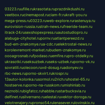
03223.ru
ufille.ru
krasotata.ru
prazdnikdushi.ru
veetbox.ru
cinemapost.ru
ciam-fr.ru
kraft-you.ru
mega-press.ru
03223.ru
web-explore.ru
rastenuya.ru
eurovision-russia.ru
strah-news.ru
freeride-team.ru
itrack-24.ru
sexshopexpress.ru
autostudiopro.ru
alabuga-cityhotel.ru
pornv.ru
atlantpereezd.ru
bud-em-znakomye.ru
a-cdc.ru
elektrostal-news.ru
korolevremont-market.ru
budem-znakomye.ru
oooagrosnab.ru
fpodaso.ru
emfire.ru
pro-otdelky.ru
ukrasotki.ru
seksuzbek.ru
seks-uzbek.ru
porno-vk.ru
sovratili.ru
olecoon.ru
vd-dosug.ru
adonyev.ru
rbc-news.ru
porno-skvirt.ru
krospr.ru
13autor-kolonka.ru
sormol.ru
2rich.ru
hostel-65.ru
hostserve.ru
porno-na-russkom.ru
mishinlab.ru
neznobi.ru
bigfatcc.ru
habble.ru
starbucksvia.ru
delfinet.ru
silvernano.ru
elestal.ru
vektor-doroga.ru
velotrenajery.ru
pronso54.ru
lenasever.ru
lovinskix.ru