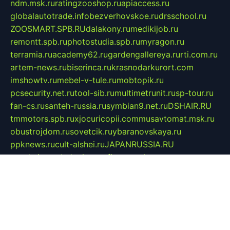
ndm.msk.ru
ratingzooshop.ru
apiaccess.ru
globalautotrade.info
bezverhovskoe.ru
drsschool.ru
ZOOSMART.SPB.RU
dalakony.ru
medikijob.ru
remontt.spb.ru
photostudia.spb.ru
myragon.ru
terramia.ru
academy62.ru
gardengallereya.ru
rti.com.ru
artem-news.ru
biserinca.ru
krasnodarkurort.com
imshowtv.ru
mebel-v-tule.ru
mobtopik.ru
pcsecurity.net.ru
tool-sib.ru
multimetrunit.ru
sp-tour.ru
fan-cs.ru
santeh-russia.ru
symbian9.net.ru
DSHAIR.RU
tmmotors.spb.ru
xjocuricopii.com
musavtomat.msk.ru
obustrojdom.ru
sovetcik.ru
ybaranovskaya.ru
ppknews.ru
cult-alshei.ru
JAPANRUSSIA.RU
proekciyamebel.ru
imper-finans.ru
rim.org.ru
glamourai.ru
brassminus.ru
zabor-pro.ru
ftn.pp.ru
dorogoe58.ru
laimengpacker.ru
kuzova-zapchasti.ru
sageerp.ru
taxodrom.ru
dsrazvitie.ru
hardcity.net.ru
ratinghomegames.ru
topservice25.ru
gubernyan.ru
gtglasslined.ru
ii4.ru
tssport.spb.ru
andorra24.com