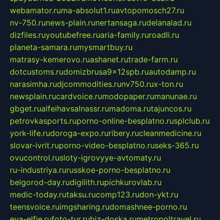
webamator.ru
ma-absolut1.ru
avtopomosch27.ru
nv-750.ru
news-plain.ru
nertansaga.ru
delanalad.ru
dizfiles.ru
youtubefree.ru
aria-family.ru
roadli.ru
planeta-samara.ru
mysmartbuy.ru
matrasy-kemerovo.ru
ashanet.ru
trade-farm.ru
dotcustoms.ru
domizbrusa9x12spb.ru
autodamp.ru
narasimha.ru
djcommodities.ru
nv750.ru
x-ton.ru
newsplain.ru
cardvoice.ru
modopaper.ru
manunae.ru
gbget.ru
alfeihavsalnassr.ru
madoma.ru
tajuncos.ru
petrovkasports.ru
porno-online-besplatno.ru
splclub.ru
york-life.ru
doroga-expo.ru
ribery.ru
cleanmedicine.ru
slovar-ivrit.ru
porno-video-besplatno.ru
seks-365.ru
ovucontrol.ru
sloty-igrovyye-avtomaty.ru
ru-industriya.ru
russkoe-porno-besplatno.ru
belgorod-day.ru
digilith.ru
pichkurovlab.ru
medic-today.ru
taksu.ru
comp123.ru
don-ykt.ru
teensvoice.ru
imgsharing.ru
domashnee-porno.ru
eva-elfie.ru
foto-tur.ru
biz-doska.ru
metropoltravel.ru