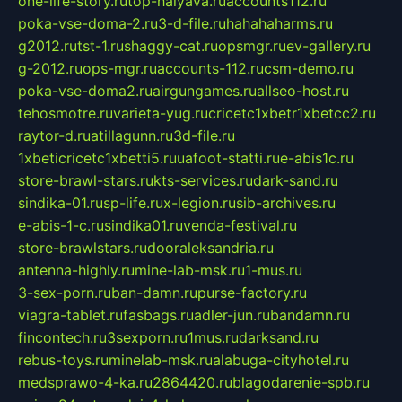
one-life-story.ru
top-halyava.ru
accounts112.ru
poka-vse-doma-2.ru
3-d-file.ru
hahahaharms.ru
g2012.ru
tst-1.ru
shaggy-cat.ru
opsmgr.ru
ev-gallery.ru
g-2012.ru
ops-mgr.ru
accounts-112.ru
csm-demo.ru
poka-vse-doma2.ru
airgungames.ru
allseo-host.ru
tehosmotre.ru
varieta-yug.ru
cricetc1xbetr1xbetcc2.ru
raytor-d.ru
atillagunn.ru
3d-file.ru
1xbeticricetc1xbetti5.ru
uafoot-statti.ru
e-abis1c.ru
store-brawl-stars.ru
kts-services.ru
dark-sand.ru
sindika-01.ru
sp-life.ru
x-legion.ru
sib-archives.ru
e-abis-1-c.ru
sindika01.ru
venda-festival.ru
store-brawlstars.ru
dooraleksandria.ru
antenna-highly.ru
mine-lab-msk.ru
1-mus.ru
3-sex-porn.ru
ban-damn.ru
purse-factory.ru
viagra-tablet.ru
fasbags.ru
adler-jun.ru
bandamn.ru
fincontech.ru
3sexporn.ru
1mus.ru
darksand.ru
rebus-toys.ru
minelab-msk.ru
alabuga-cityhotel.ru
medsprawo-4-ka.ru
2864420.ru
blagodarenie-spb.ru