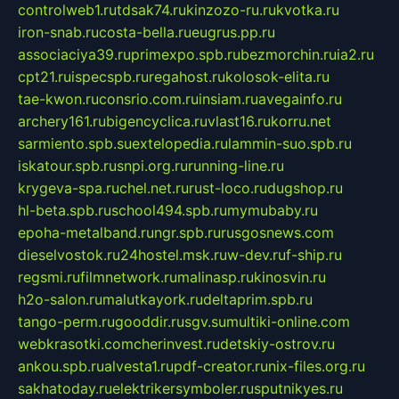
controlweb1.ru
tdsak74.ru
kinzozo-ru.ru
kvotka.ru
iron-snab.ru
costa-bella.ru
eugrus.pp.ru
associaciya39.ru
primexpo.spb.ru
bezmorchin.ru
ia2.ru
cpt21.ru
ispecspb.ru
regahost.ru
kolosok-elita.ru
tae-kwon.ru
consrio.com.ru
insiam.ru
avegainfo.ru
archery161.ru
bigencyclica.ru
vlast16.ru
korru.net
sarmiento.spb.su
extelopedia.ru
lammin-suo.spb.ru
iskatour.spb.ru
snpi.org.ru
running-line.ru
krygeva-spa.ru
chel.net.ru
rust-loco.ru
dugshop.ru
hl-beta.spb.ru
school494.spb.ru
mymubaby.ru
epoha-metalband.ru
ngr.spb.ru
rusgosnews.com
dieselvostok.ru
24hostel.msk.ru
w-dev.ru
f-ship.ru
regsmi.ru
filmnetwork.ru
malinasp.ru
kinosvin.ru
h2o-salon.ru
malutkayork.ru
deltaprim.spb.ru
tango-perm.ru
gooddir.ru
sgv.su
multiki-online.com
webkrasotki.com
cherinvest.ru
detskiy-ostrov.ru
ankou.spb.ru
alvesta1.ru
pdf-creator.ru
nix-files.org.ru
sakhatoday.ru
elektrikersymboler.ru
sputnikyes.ru