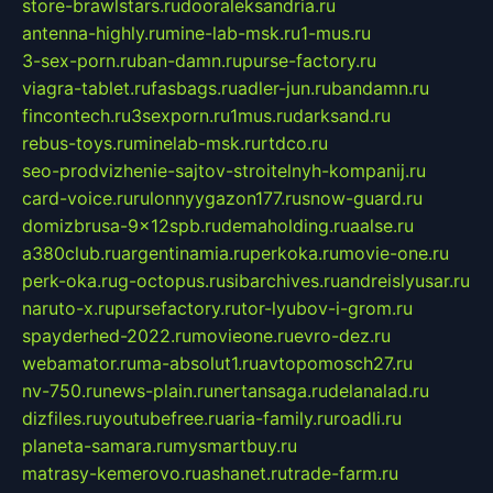
store-brawlstars.ru
dooraleksandria.ru
antenna-highly.ru
mine-lab-msk.ru
1-mus.ru
3-sex-porn.ru
ban-damn.ru
purse-factory.ru
viagra-tablet.ru
fasbags.ru
adler-jun.ru
bandamn.ru
fincontech.ru
3sexporn.ru
1mus.ru
darksand.ru
rebus-toys.ru
minelab-msk.ru
rtdco.ru
seo-prodvizhenie-sajtov-stroitelnyh-kompanij.ru
card-voice.ru
rulonnyygazon177.ru
snow-guard.ru
domizbrusa-9x12spb.ru
demaholding.ru
aalse.ru
a380club.ru
argentinamia.ru
perkoka.ru
movie-one.ru
perk-oka.ru
g-octopus.ru
sibarchives.ru
andreislyusar.ru
naruto-x.ru
pursefactory.ru
tor-lyubov-i-grom.ru
spayderhed-2022.ru
movieone.ru
evro-dez.ru
webamator.ru
ma-absolut1.ru
avtopomosch27.ru
nv-750.ru
news-plain.ru
nertansaga.ru
delanalad.ru
dizfiles.ru
youtubefree.ru
aria-family.ru
roadli.ru
planeta-samara.ru
mysmartbuy.ru
matrasy-kemerovo.ru
ashanet.ru
trade-farm.ru