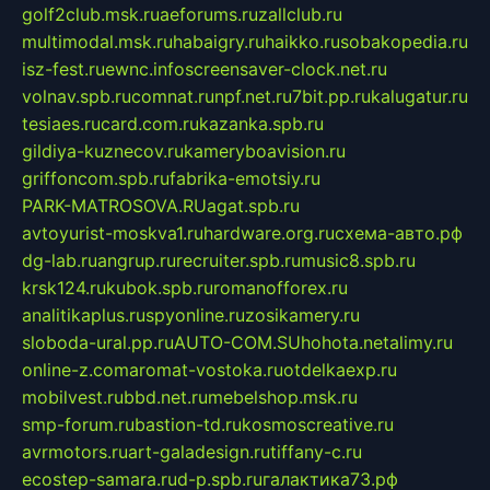
golf2club.msk.ru
aeforums.ru
zallclub.ru
multimodal.msk.ru
habaigry.ru
haikko.ru
sobakopedia.ru
isz-fest.ru
ewnc.info
screensaver-clock.net.ru
volnav.spb.ru
comnat.ru
npf.net.ru
7bit.pp.ru
kalugatur.ru
tesiaes.ru
card.com.ru
kazanka.spb.ru
gildiya-kuznecov.ru
kameryboavision.ru
griffoncom.spb.ru
fabrika-emotsiy.ru
PARK-MATROSOVA.RU
agat.spb.ru
avtoyurist-moskva1.ru
hardware.org.ru
схема-авто.рф
dg-lab.ru
angrup.ru
recruiter.spb.ru
music8.spb.ru
krsk124.ru
kubok.spb.ru
romanofforex.ru
analitikaplus.ru
spyonline.ru
zosikamery.ru
sloboda-ural.pp.ru
AUTO-COM.SU
hohota.net
alimy.ru
online-z.com
aromat-vostoka.ru
otdelkaexp.ru
mobilvest.ru
bbd.net.ru
mebelshop.msk.ru
smp-forum.ru
bastion-td.ru
kosmoscreative.ru
avrmotors.ru
art-galadesign.ru
tiffany-c.ru
ecostep-samara.ru
d-p.spb.ru
галактика73.рф