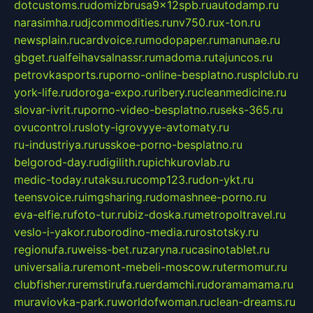
dotcustoms.ru
domizbrusa9x12spb.ru
autodamp.ru
narasimha.ru
djcommodities.ru
nv750.ru
x-ton.ru
newsplain.ru
cardvoice.ru
modopaper.ru
manunae.ru
gbget.ru
alfeihavsalnassr.ru
madoma.ru
tajuncos.ru
petrovkasports.ru
porno-online-besplatno.ru
splclub.ru
york-life.ru
doroga-expo.ru
ribery.ru
cleanmedicine.ru
slovar-ivrit.ru
porno-video-besplatno.ru
seks-365.ru
ovucontrol.ru
sloty-igrovyye-avtomaty.ru
ru-industriya.ru
russkoe-porno-besplatno.ru
belgorod-day.ru
digilith.ru
pichkurovlab.ru
medic-today.ru
taksu.ru
comp123.ru
don-ykt.ru
teensvoice.ru
imgsharing.ru
domashnee-porno.ru
eva-elfie.ru
foto-tur.ru
biz-doska.ru
metropoltravel.ru
veslo-i-yakor.ru
borodino-media.ru
rostotsky.ru
regionufa.ru
weiss-bet.ru
zaryna.ru
casinotablet.ru
universalia.ru
remont-mebeli-moscow.ru
termomur.ru
clubfisher.ru
remstirufa.ru
erdamchi.ru
doramamama.ru
muraviovka-park.ru
worldofwoman.ru
clean-dreams.ru