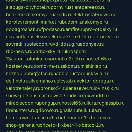
alabuga-cityhotel.ru
pornv.ru
atlantpereezd.ru
bud-em-znakomye.ru
a-cdc.ru
elektrostal-news.ru
korolevremont-market.ru
budem-znakomye.ru
oooagrosnab.ru
fpodaso.ru
emfire.ru
pro-otdelky.ru
ukrasotki.ru
seksuzbek.ru
seks-uzbek.ru
porno-vk.ru
sovratili.ru
olecoon.ru
vd-dosug.ru
adonyev.ru
rbc-news.ru
porno-skvirt.ru
krospr.ru
13autor-kolonka.ru
sormol.ru
2rich.ru
hostel-65.ru
hostserve.ru
porno-na-russkom.ru
mishinlab.ru
neznobi.ru
bigfatcc.ru
habble.ru
starbucksvia.ru
delfinet.ru
silvernano.ru
elestal.ru
vektor-doroga.ru
velotrenajery.ru
pronso54.ru
lenasever.ru
lovinskix.ru
show-pets.ru
smartnews03.ru
discofoxworld.ru
miraclecoon.ru
pongup.ru
hostel65.ru
liura.ru
glasspb.ru
firehunters.ru
gribowo.ru
gnalis.ru
bulkitula.ru
hometown-france.ru
1-xbeticricetc-1-xbetti-5.ru
shop-garena.ru
cricetc-1-xbetr-1-xbetcc-2.ru