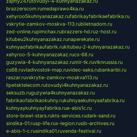
zajmy24.ru
tovudyi-4-kuhnyanazakaz.ru
brazzerscom.ru
medsprawo4ka.ru
xehyroo5kuhnyanazakaz.ru
fabrikayfabrikaefabrika.ru
vskrytie-zamkov-moskva-113.ru
biletnadom.ru
zed-online.ru
pimchax.ru
brazzers-hd.ru
z-host.ru
kitubeu2kuhnyanazakaz.ru
naperekate.ru
kuhnyaofabrikaufabrik.ru
kitubeu-2-kuhnyanazakaz.ru
xehyroo-5-kuhnyanazakaz.ru
cs-68.ru
guzywia-4-kuhnyanazakaz.ru
mir-tk.ru
vlknrussia.ru
cs68.ru
vladivostok-map.ru
video-seks.ru
bankaribi.ru
raszar.ru
vskrytie-zamkov-moskva113.ru
lipetsktelecom.ru
tovudyi4kuhnyanazakaz.ru
seksuzb.ru
guzywia4kuhnyanazakaz.ru
fabrikaofabrikaokuhny.ru
kuhnyaekuhnyaafabrika.ru
kuhnyaykuhnyayfabrika.ru
e-abis1c.ru
store-brawl-stars.ru
kts-services.ru
dark-sand.ru
sindika-01.ru
sp-life.ru
x-legion.ru
sib-archives.ru
e-abis-1-c.ru
sindika01.ru
venda-festival.ru