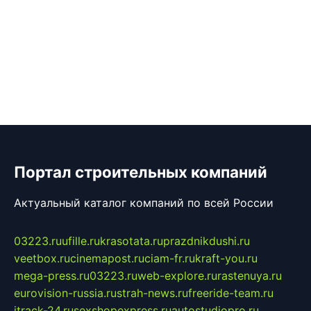
Портал строительных компаний
Актуальный каталог компаний по всей России
03223.ru
ufille.ru
krasotata.ru
prazdnikdushi.ru
veetbox.ru
cinemapost.ru
ciam-fr.ru
kraft-you.ru
mega-press.ru
03223.ru
web-explore.ru
rastenuya.ru
eurovision-russia.ru
strah-news.ru
freeride-team.ru
itrack-24.ru
sexshopexpress.ru
autostudiopro.ru