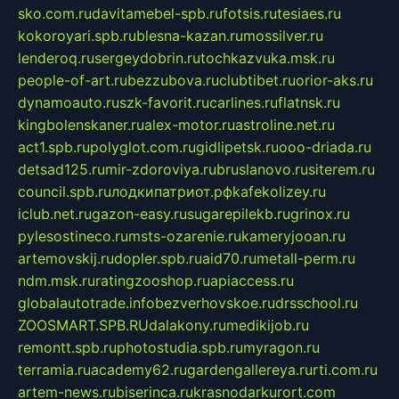
sko.com.ru
davitamebel-spb.ru
fotsis.ru
tesiaes.ru
kokoroyari.spb.ru
blesna-kazan.ru
mossilver.ru
lenderoq.ru
sergeydobrin.ru
tochkazvuka.msk.ru
people-of-art.ru
bezzubova.ru
clubtibet.ru
orior-aks.ru
dynamoauto.ru
szk-favorit.ru
carlines.ru
flatnsk.ru
kingbolenskaner.ru
alex-motor.ru
astroline.net.ru
act1.spb.ru
polyglot.com.ru
gidlipetsk.ru
ooo-driada.ru
detsad125.ru
mir-zdoroviya.ru
bruslanovo.ru
siterem.ru
council.spb.ru
лодкипатриот.рф
kafekolizey.ru
iclub.net.ru
gazon-easy.ru
sugarepilekb.ru
grinox.ru
pylesostineco.ru
msts-ozarenie.ru
kameryjooan.ru
artemovskij.ru
dopler.spb.ru
aid70.ru
metall-perm.ru
ndm.msk.ru
ratingzooshop.ru
apiaccess.ru
globalautotrade.info
bezverhovskoe.ru
drsschool.ru
ZOOSMART.SPB.RU
dalakony.ru
medikijob.ru
remontt.spb.ru
photostudia.spb.ru
myragon.ru
terramia.ru
academy62.ru
gardengallereya.ru
rti.com.ru
artem-news.ru
biserinca.ru
krasnodarkurort.com