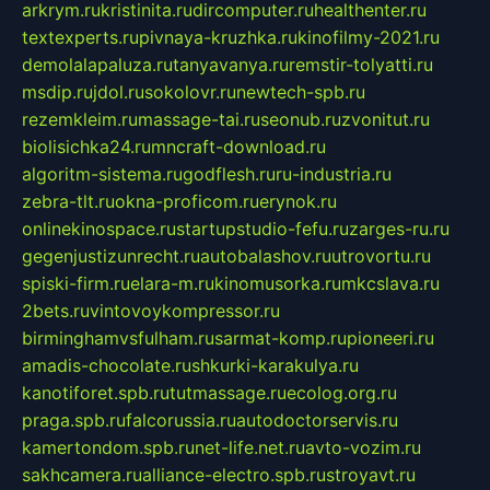
arkrym.ru
kristinita.ru
dircomputer.ru
healthenter.ru
textexperts.ru
pivnaya-kruzhka.ru
kinofilmy-2021.ru
demolalapaluza.ru
tanyavanya.ru
remstir-tolyatti.ru
msdip.ru
jdol.ru
sokolovr.ru
newtech-spb.ru
rezemkleim.ru
massage-tai.ru
seonub.ru
zvonitut.ru
biolisichka24.ru
mncraft-download.ru
algoritm-sistema.ru
godflesh.ru
ru-industria.ru
zebra-tlt.ru
okna-proficom.ru
erynok.ru
onlinekinospace.ru
startupstudio-fefu.ru
zarges-ru.ru
gegenjustizunrecht.ru
autobalashov.ru
utrovortu.ru
spiski-firm.ru
elara-m.ru
kinomusorka.ru
mkcslava.ru
2bets.ru
vintovoykompressor.ru
birminghamvsfulham.ru
sarmat-komp.ru
pioneeri.ru
amadis-chocolate.ru
shkurki-karakulya.ru
kanotiforet.spb.ru
tutmassage.ru
ecolog.org.ru
praga.spb.ru
falcorussia.ru
autodoctorservis.ru
kamertondom.spb.ru
net-life.net.ru
avto-vozim.ru
sakhcamera.ru
alliance-electro.spb.ru
stroyavt.ru