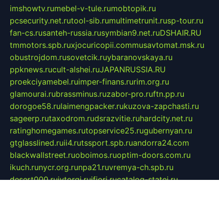
imshowtv.ru
mebel-v-tule.ru
mobtopik.ru
pcsecurity.net.ru
tool-sib.ru
multimetrunit.ru
sp-tour.ru
fan-cs.ru
santeh-russia.ru
symbian9.net.ru
DSHAIR.RU
tmmotors.spb.ru
xjocuricopii.com
musavtomat.msk.ru
obustrojdom.ru
sovetcik.ru
ybaranovskaya.ru
ppknews.ru
cult-alshei.ru
JAPANRUSSIA.RU
proekciyamebel.ru
imper-finans.ru
rim.org.ru
glamourai.ru
brassminus.ru
zabor-pro.ru
ftn.pp.ru
dorogoe58.ru
laimengpacker.ru
kuzova-zapchasti.ru
sageerp.ru
taxodrom.ru
dsrazvitie.ru
hardcity.net.ru
ratinghomegames.ru
topservice25.ru
gubernyan.ru
gtglasslined.ru
ii4.ru
tssport.spb.ru
andorra24.com
blackwallstreet.ru
oboimos.ru
optim-doors.com.ru
ikuch.ru
nycr.org.ru
npa21.ru
vremya-ch.spb.ru
desert000.ru
ivtorgi.ru
ifiori.ru
catalog-statei.ru
dcv.org.ru
spetsmaster174.ru
ipkameryhiseeu.ru
dum26.ru
ruspol.spb.ru
fr-opendp.ru
kam-solnyshko.ru
cheyenne-arapaho.ru
sevzapmetal.spb.ru