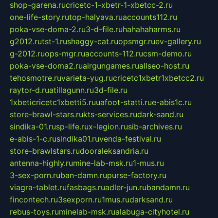
shop-garena.ru
cricetc-1-xbetr-1-xbetcc-2.ru
one-life-story.ru
top-halyava.ru
accounts112.ru
poka-vse-doma-2.ru
3-d-file.ru
hahahaharms.ru
g2012.ru
tst-1.ru
shaggy-cat.ru
opsmgr.ru
ev-gallery.ru
g-2012.ru
ops-mgr.ru
accounts-112.ru
csm-demo.ru
poka-vse-doma2.ru
airgungames.ru
allseo-host.ru
tehosmotre.ru
varieta-yug.ru
cricetc1xbetr1xbetcc2.ru
raytor-d.ru
atillagunn.ru
3d-file.ru
1xbeticricetc1xbetti5.ru
uafoot-statti.ru
e-abis1c.ru
store-brawl-stars.ru
kts-services.ru
dark-sand.ru
sindika-01.ru
sp-life.ru
x-legion.ru
sib-archives.ru
e-abis-1-c.ru
sindika01.ru
venda-festival.ru
store-brawlstars.ru
dooraleksandria.ru
antenna-highly.ru
mine-lab-msk.ru
1-mus.ru
3-sex-porn.ru
ban-damn.ru
purse-factory.ru
viagra-tablet.ru
fasbags.ru
adler-jun.ru
bandamn.ru
fincontech.ru
3sexporn.ru
1mus.ru
darksand.ru
rebus-toys.ru
minelab-msk.ru
alabuga-cityhotel.ru