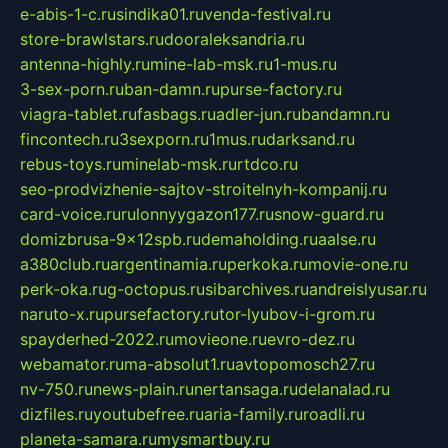
e-abis-1-c.ru
sindika01.ru
venda-festival.ru
store-brawlstars.ru
dooraleksandria.ru
antenna-highly.ru
mine-lab-msk.ru
1-mus.ru
3-sex-porn.ru
ban-damn.ru
purse-factory.ru
viagra-tablet.ru
fasbags.ru
adler-jun.ru
bandamn.ru
fincontech.ru
3sexporn.ru
1mus.ru
darksand.ru
rebus-toys.ru
minelab-msk.ru
rtdco.ru
seo-prodvizhenie-sajtov-stroitelnyh-kompanij.ru
card-voice.ru
rulonnyygazon177.ru
snow-guard.ru
domizbrusa-9x12spb.ru
demaholding.ru
aalse.ru
a380club.ru
argentinamia.ru
perkoka.ru
movie-one.ru
perk-oka.ru
g-octopus.ru
sibarchives.ru
andreislyusar.ru
naruto-x.ru
pursefactory.ru
tor-lyubov-i-grom.ru
spayderhed-2022.ru
movieone.ru
evro-dez.ru
webamator.ru
ma-absolut1.ru
avtopomosch27.ru
nv-750.ru
news-plain.ru
nertansaga.ru
delanalad.ru
dizfiles.ru
youtubefree.ru
aria-family.ru
roadli.ru
planeta-samara.ru
mysmartbuy.ru