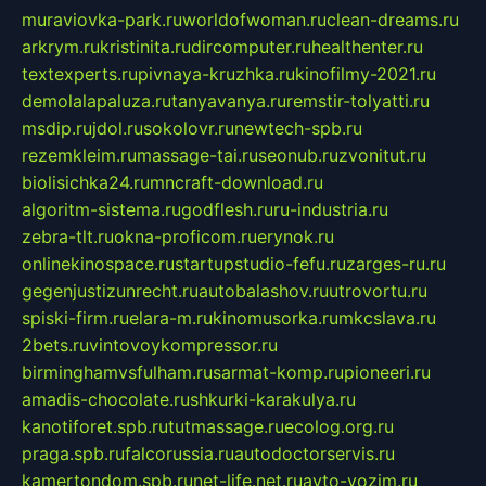
muraviovka-park.ru
worldofwoman.ru
clean-dreams.ru
arkrym.ru
kristinita.ru
dircomputer.ru
healthenter.ru
textexperts.ru
pivnaya-kruzhka.ru
kinofilmy-2021.ru
demolalapaluza.ru
tanyavanya.ru
remstir-tolyatti.ru
msdip.ru
jdol.ru
sokolovr.ru
newtech-spb.ru
rezemkleim.ru
massage-tai.ru
seonub.ru
zvonitut.ru
biolisichka24.ru
mncraft-download.ru
algoritm-sistema.ru
godflesh.ru
ru-industria.ru
zebra-tlt.ru
okna-proficom.ru
erynok.ru
onlinekinospace.ru
startupstudio-fefu.ru
zarges-ru.ru
gegenjustizunrecht.ru
autobalashov.ru
utrovortu.ru
spiski-firm.ru
elara-m.ru
kinomusorka.ru
mkcslava.ru
2bets.ru
vintovoykompressor.ru
birminghamvsfulham.ru
sarmat-komp.ru
pioneeri.ru
amadis-chocolate.ru
shkurki-karakulya.ru
kanotiforet.spb.ru
tutmassage.ru
ecolog.org.ru
praga.spb.ru
falcorussia.ru
autodoctorservis.ru
kamertondom.spb.ru
net-life.net.ru
avto-vozim.ru