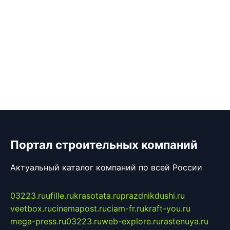
Портал строительных компаний
Актуальный каталог компаний по всей России
03223.ru
ufille.ru
krasotata.ru
prazdnikdushi.ru
veetbox.ru
cinemapost.ru
ciam-fr.ru
kraft-you.ru
mega-press.ru
03223.ru
web-explore.ru
rastenuya.ru