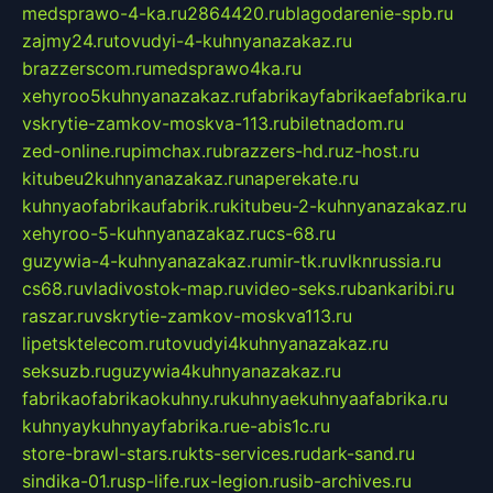
medsprawo-4-ka.ru
2864420.ru
blagodarenie-spb.ru
zajmy24.ru
tovudyi-4-kuhnyanazakaz.ru
brazzerscom.ru
medsprawo4ka.ru
xehyroo5kuhnyanazakaz.ru
fabrikayfabrikaefabrika.ru
vskrytie-zamkov-moskva-113.ru
biletnadom.ru
zed-online.ru
pimchax.ru
brazzers-hd.ru
z-host.ru
kitubeu2kuhnyanazakaz.ru
naperekate.ru
kuhnyaofabrikaufabrik.ru
kitubeu-2-kuhnyanazakaz.ru
xehyroo-5-kuhnyanazakaz.ru
cs-68.ru
guzywia-4-kuhnyanazakaz.ru
mir-tk.ru
vlknrussia.ru
cs68.ru
vladivostok-map.ru
video-seks.ru
bankaribi.ru
raszar.ru
vskrytie-zamkov-moskva113.ru
lipetsktelecom.ru
tovudyi4kuhnyanazakaz.ru
seksuzb.ru
guzywia4kuhnyanazakaz.ru
fabrikaofabrikaokuhny.ru
kuhnyaekuhnyaafabrika.ru
kuhnyaykuhnyayfabrika.ru
e-abis1c.ru
store-brawl-stars.ru
kts-services.ru
dark-sand.ru
sindika-01.ru
sp-life.ru
x-legion.ru
sib-archives.ru