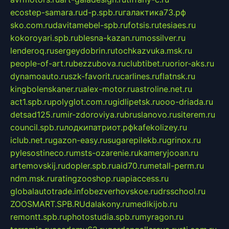
ecostep-samara.ru
d-p.spb.ru
галактика73.рф
sko.com.ru
davitamebel-spb.ru
fotsis.ru
tesiaes.ru
kokoroyari.spb.ru
blesna-kazan.ru
mossilver.ru
lenderoq.ru
sergeydobrin.ru
tochkazvuka.msk.ru
people-of-art.ru
bezzubova.ru
clubtibet.ru
orior-aks.ru
dynamoauto.ru
szk-favorit.ru
carlines.ru
flatnsk.ru
kingbolenskaner.ru
alex-motor.ru
astroline.net.ru
act1.spb.ru
polyglot.com.ru
gidlipetsk.ru
ooo-driada.ru
detsad125.ru
mir-zdoroviya.ru
bruslanovo.ru
siterem.ru
council.spb.ru
лодкипатриот.рф
kafekolizey.ru
iclub.net.ru
gazon-easy.ru
sugarepilekb.ru
grinox.ru
pylesostineco.ru
msts-ozarenie.ru
kameryjooan.ru
artemovskij.ru
dopler.spb.ru
aid70.ru
metall-perm.ru
ndm.msk.ru
ratingzooshop.ru
apiaccess.ru
globalautotrade.info
bezverhovskoe.ru
drsschool.ru
ZOOSMART.SPB.RU
dalakony.ru
medikijob.ru
remontt.spb.ru
photostudia.spb.ru
myragon.ru