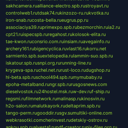
sakhcamera.ru
alliance-electro.spb.ru
stroyavt.ru
controlweb1.ru
tdsak74.ru
kinzozo-ru.ru
kvotka.ru
iron-snab.ru
costa-bella.ru
eugrus.pp.ru
associaciya39.ru
primexpo.spb.ru
bezmorchin.ru
ia2.ru
cpt21.ru
ispecspb.ru
regahost.ru
kolosok-elita.ru
tae-kwon.ru
consrio.com.ru
insiam.ru
avegainfo.ru
archery161.ru
bigencyclica.ru
vlast16.ru
korru.net
sarmiento.spb.su
extelopedia.ru
lammin-suo.spb.ru
iskatour.spb.ru
snpi.org.ru
running-line.ru
krygeva-spa.ru
chel.net.ru
rust-loco.ru
dugshop.ru
hl-beta.spb.ru
school494.spb.ru
mymubaby.ru
epoha-metalband.ru
ngr.spb.ru
rusgosnews.com
dieselvostok.ru
24hostel.msk.ru
w-dev.ru
f-ship.ru
regsmi.ru
filmnetwork.ru
malinasp.ru
kinosvin.ru
h2o-salon.ru
malutkayork.ru
deltaprim.spb.ru
tango-perm.ru
gooddir.ru
sgv.su
multiki-online.com
webkrasotki.com
cherinvest.ru
detskiy-ostrov.ru
ankou.spb.ru
alvesta1.ru
pdf-creator.ru
nix-files.org.ru