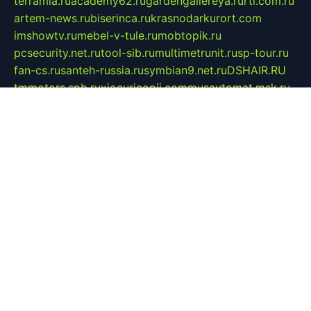
terramia.ru
academy62.ru
gardengallereya.ru
rti.com.ru
artem-news.ru
biserinca.ru
krasnodarkurort.com
imshowtv.ru
mebel-v-tule.ru
mobtopik.ru
pcsecurity.net.ru
tool-sib.ru
multimetrunit.ru
sp-tour.ru
fan-cs.ru
santeh-russia.ru
symbian9.net.ru
DSHAIR.RU
tmmotors.spb.ru
xjocuricopii.com
musavtomat.msk.ru
obustrojdom.ru
sovetcik.ru
ybaranovskaya.ru
ppknews.ru
cult-alshei.ru
JAPANRUSSIA.RU
proekciyamebel.ru
imper-finans.ru
rim.org.ru
glamourai.ru
brassminus.ru
zabor-pro.ru
ftn.pp.ru
dorogoe58.ru
laimengpacker.ru
kuzova-zapchasti.ru
sageerp.ru
taxodrom.ru
dsrazvitie.ru
hardcity.net.ru
ratinghomegames.ru
topservice25.ru
gubernyan.ru
gtglasslined.ru
ii4.ru
tssport.spb.ru
andorra24.com
blackwallstreet.ru
oboimos.ru
optim-doors.com.ru
ikuch.ru
nycr.org.ru
npa21.ru
vremya-ch.spb.ru
desert000.ru
ivtorgi.ru
ifiori.ru
catalog-statei.ru
dcv.org.ru
spetsmaster174.ru
ipkameryhiseeu.ru