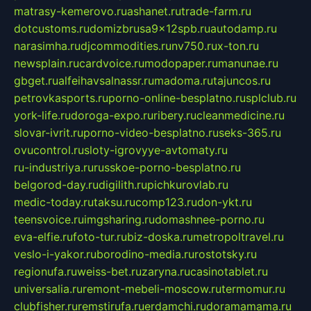
matrasy-kemerovo.ru
ashanet.ru
trade-farm.ru
dotcustoms.ru
domizbrusa9x12spb.ru
autodamp.ru
narasimha.ru
djcommodities.ru
nv750.ru
x-ton.ru
newsplain.ru
cardvoice.ru
modopaper.ru
manunae.ru
gbget.ru
alfeihavsalnassr.ru
madoma.ru
tajuncos.ru
petrovkasports.ru
porno-online-besplatno.ru
splclub.ru
york-life.ru
doroga-expo.ru
ribery.ru
cleanmedicine.ru
slovar-ivrit.ru
porno-video-besplatno.ru
seks-365.ru
ovucontrol.ru
sloty-igrovyye-avtomaty.ru
ru-industriya.ru
russkoe-porno-besplatno.ru
belgorod-day.ru
digilith.ru
pichkurovlab.ru
medic-today.ru
taksu.ru
comp123.ru
don-ykt.ru
teensvoice.ru
imgsharing.ru
domashnee-porno.ru
eva-elfie.ru
foto-tur.ru
biz-doska.ru
metropoltravel.ru
veslo-i-yakor.ru
borodino-media.ru
rostotsky.ru
regionufa.ru
weiss-bet.ru
zaryna.ru
casinotablet.ru
universalia.ru
remont-mebeli-moscow.ru
termomur.ru
clubfisher.ru
remstirufa.ru
erdamchi.ru
doramamama.ru