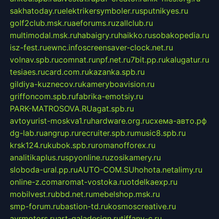
sakhatoday.ru
elektrikersymboler.ru
sputnikyes.ru
golf2club.msk.ru
aeforums.ru
zallclub.ru
multimodal.msk.ru
habaigry.ru
haikko.ru
sobakopedia.ru
isz-fest.ru
ewnc.info
screensaver-clock.net.ru
volnav.spb.ru
comnat.ru
npf.net.ru
7bit.pp.ru
kalugatur.ru
tesiaes.ru
card.com.ru
kazanka.spb.ru
gildiya-kuznecov.ru
kameryboavision.ru
griffoncom.spb.ru
fabrika-emotsiy.ru
PARK-MATROSOVA.RU
agat.spb.ru
avtoyurist-moskva1.ru
hardware.org.ru
схема-авто.рф
dg-lab.ru
angrup.ru
recruiter.spb.ru
music8.spb.ru
krsk124.ru
kubok.spb.ru
romanofforex.ru
analitikaplus.ru
spyonline.ru
zosikamery.ru
sloboda-ural.pp.ru
AUTO-COM.SU
hohota.net
alimy.ru
online-z.com
aromat-vostoka.ru
otdelkaexp.ru
mobilvest.ru
bbd.net.ru
mebelshop.msk.ru
smp-forum.ru
bastion-td.ru
kosmoscreative.ru
avrmotors.ru
art-galadesign.ru
tiffany-c.ru