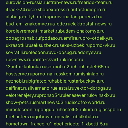
eurovision-russia.ru
strah-news.ru
freeride-team.ru
itrack-24.ru
sexshopexpress.ru
autostudiopro.ru
alabuga-cityhotel.ru
pornv.ru
atlantpereezd.ru
bud-em-znakomye.ru
a-cdc.ru
elektrostal-news.ru
korolevremont-market.ru
budem-znakomye.ru
oooagrosnab.ru
fpodaso.ru
emfire.ru
pro-otdelky.ru
ukrasotki.ru
seksuzbek.ru
seks-uzbek.ru
porno-vk.ru
sovratili.ru
olecoon.ru
vd-dosug.ru
adonyev.ru
rbc-news.ru
porno-skvirt.ru
krospr.ru
13autor-kolonka.ru
sormol.ru
2rich.ru
hostel-65.ru
hostserve.ru
porno-na-russkom.ru
mishinlab.ru
neznobi.ru
bigfatcc.ru
habble.ru
starbucksvia.ru
delfinet.ru
silvernano.ru
elestal.ru
vektor-doroga.ru
velotrenajery.ru
pronso54.ru
lenasever.ru
lovinskix.ru
show-pets.ru
smartnews03.ru
discofoxworld.ru
miraclecoon.ru
pongup.ru
hostel65.ru
liura.ru
glasspb.ru
firehunters.ru
gribowo.ru
gnalis.ru
bulkitula.ru
hometown-france.ru
1-xbeticricetc-1-xbetti-5.ru