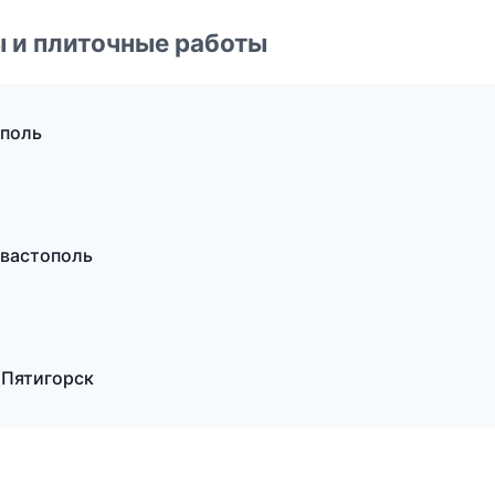
 и плиточные работы
ополь
вастополь
 Пятигорск