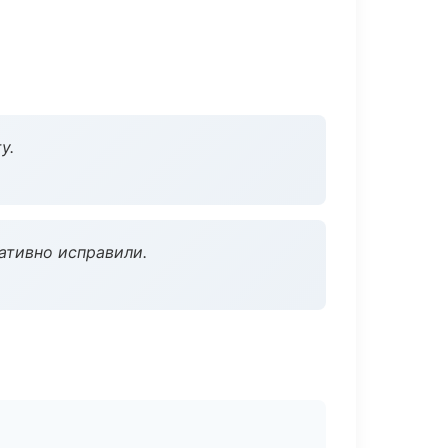
у.
ативно исправили.