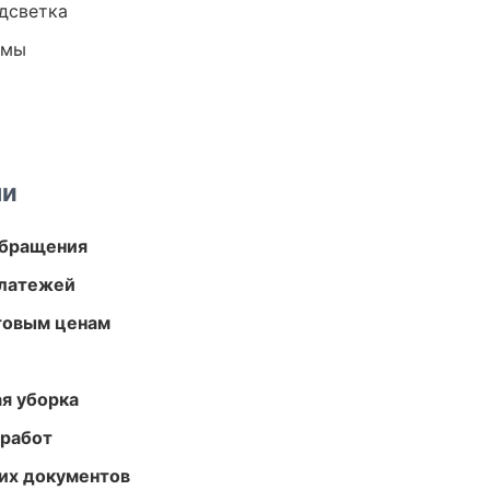
одсветка
емы
ми
обращения
платежей
птовым ценам
ая уборка
 работ
их документов