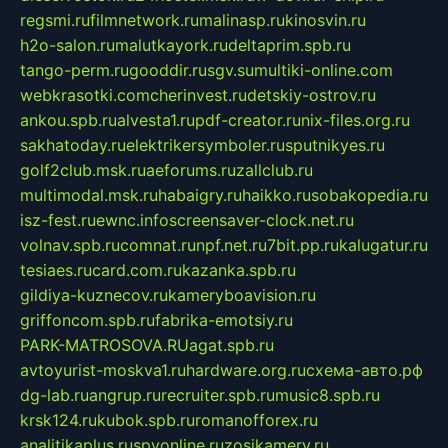
regsmi.ru
filmnetwork.ru
malinasp.ru
kinosvin.ru
h2o-salon.ru
malutkayork.ru
deltaprim.spb.ru
tango-perm.ru
gooddir.ru
sgv.su
multiki-online.com
webkrasotki.com
cherinvest.ru
detskiy-ostrov.ru
ankou.spb.ru
alvesta1.ru
pdf-creator.ru
nix-files.org.ru
sakhatoday.ru
elektrikersymboler.ru
sputnikyes.ru
golf2club.msk.ru
aeforums.ru
zallclub.ru
multimodal.msk.ru
habaigry.ru
haikko.ru
sobakopedia.ru
isz-fest.ru
ewnc.info
screensaver-clock.net.ru
volnav.spb.ru
comnat.ru
npf.net.ru
7bit.pp.ru
kalugatur.ru
tesiaes.ru
card.com.ru
kazanka.spb.ru
gildiya-kuznecov.ru
kameryboavision.ru
griffoncom.spb.ru
fabrika-emotsiy.ru
PARK-MATROSOVA.RU
agat.spb.ru
avtoyurist-moskva1.ru
hardware.org.ru
схема-авто.рф
dg-lab.ru
angrup.ru
recruiter.spb.ru
music8.spb.ru
krsk124.ru
kubok.spb.ru
romanofforex.ru
analitikaplus.ru
spyonline.ru
zosikamery.ru