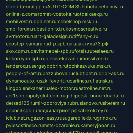
sloboda-ural.pp.ru
AUTO-COM.SU
hohota.net
alimy.ru
online-z.com
aromat-vostoka.ru
otdelkaexp.ru
mobilvest.ru
bbd.net.ru
mebelshop.msk.ru
smp-forum.ru
bastion-td.ru
kosmoscreative.ru
avrmotors.ru
art-galadesign.ru
tiffany-c.ru
ecostep-samara.ru
d-p.spb.ru
галактика73.рф
sko.com.ru
davitamebel-spb.ru
fotsis.ru
tesiaes.ru
kokoroyari.spb.ru
blesna-kazan.ru
mossilver.ru
lenderoq.ru
sergeydobrin.ru
tochkazvuka.msk.ru
people-of-art.ru
bezzubova.ru
clubtibet.ru
orior-aks.ru
dynamoauto.ru
szk-favorit.ru
carlines.ru
flatnsk.ru
kingbolenskaner.ru
alex-motor.ru
astroline.net.ru
act1.spb.ru
polyglot.com.ru
gidlipetsk.ru
ooo-driada.ru
detsad125.ru
mir-zdoroviya.ru
bruslanovo.ru
siterem.ru
council.spb.ru
лодкипатриот.рф
kafekolizey.ru
iclub.net.ru
gazon-easy.ru
sugarepilekb.ru
grinox.ru
pylesostineco.ru
msts-ozarenie.ru
kameryjooan.ru
artemovskij.ru
dopler.spb.ru
aid70.ru
metall-perm.ru