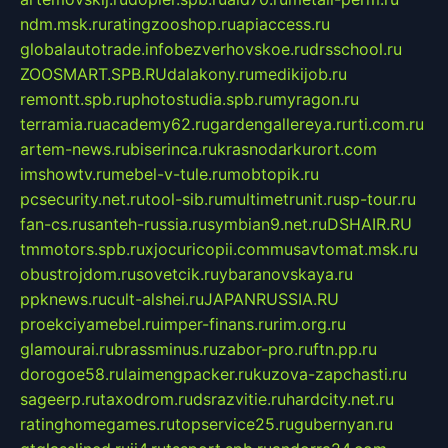
ndm.msk.ru
ratingzooshop.ru
apiaccess.ru
globalautotrade.info
bezverhovskoe.ru
drsschool.ru
ZOOSMART.SPB.RU
dalakony.ru
medikijob.ru
remontt.spb.ru
photostudia.spb.ru
myragon.ru
terramia.ru
academy62.ru
gardengallereya.ru
rti.com.ru
artem-news.ru
biserinca.ru
krasnodarkurort.com
imshowtv.ru
mebel-v-tule.ru
mobtopik.ru
pcsecurity.net.ru
tool-sib.ru
multimetrunit.ru
sp-tour.ru
fan-cs.ru
santeh-russia.ru
symbian9.net.ru
DSHAIR.RU
tmmotors.spb.ru
xjocuricopii.com
musavtomat.msk.ru
obustrojdom.ru
sovetcik.ru
ybaranovskaya.ru
ppknews.ru
cult-alshei.ru
JAPANRUSSIA.RU
proekciyamebel.ru
imper-finans.ru
rim.org.ru
glamourai.ru
brassminus.ru
zabor-pro.ru
ftn.pp.ru
dorogoe58.ru
laimengpacker.ru
kuzova-zapchasti.ru
sageerp.ru
taxodrom.ru
dsrazvitie.ru
hardcity.net.ru
ratinghomegames.ru
topservice25.ru
gubernyan.ru