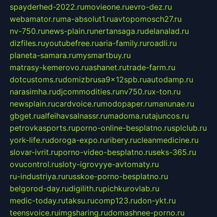
spayderhed-2022.ru
movieone.ru
evro-dez.ru
webamator.ru
ma-absolut1.ru
avtopomosch27.ru
nv-750.ru
news-plain.ru
nertansaga.ru
delanalad.ru
dizfiles.ru
youtubefree.ru
aria-family.ru
roadli.ru
planeta-samara.ru
mysmartbuy.ru
matrasy-kemerovo.ru
ashanet.ru
trade-farm.ru
dotcustoms.ru
domizbrusa9x12spb.ru
autodamp.ru
narasimha.ru
djcommodities.ru
nv750.ru
x-ton.ru
newsplain.ru
cardvoice.ru
modopaper.ru
manunae.ru
gbget.ru
alfeihavsalnassr.ru
madoma.ru
tajuncos.ru
petrovkasports.ru
porno-online-besplatno.ru
splclub.ru
york-life.ru
doroga-expo.ru
ribery.ru
cleanmedicine.ru
slovar-ivrit.ru
porno-video-besplatno.ru
seks-365.ru
ovucontrol.ru
sloty-igrovyye-avtomaty.ru
ru-industriya.ru
russkoe-porno-besplatno.ru
belgorod-day.ru
digilith.ru
pichkurovlab.ru
medic-today.ru
taksu.ru
comp123.ru
don-ykt.ru
teensvoice.ru
imgsharing.ru
domashnee-porno.ru