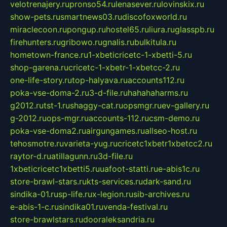
velotrenajery.ru
pronso54.ru
lenasever.ru
lovinskix.ru
show-pets.ru
smartnews03.ru
discofoxworld.ru
miraclecoon.ru
pongup.ru
hostel65.ru
liura.ru
glasspb.ru
firehunters.ru
gribowo.ru
gnalis.ru
bulkitula.ru
hometown-france.ru
1-xbeticricetc-1-xbetti-5.ru
shop-garena.ru
cricetc-1-xbetr-1-xbetcc-2.ru
one-life-story.ru
top-halyava.ru
accounts112.ru
poka-vse-doma-2.ru
3-d-file.ru
hahahaharms.ru
g2012.ru
tst-1.ru
shaggy-cat.ru
opsmgr.ru
ev-gallery.ru
g-2012.ru
ops-mgr.ru
accounts-112.ru
csm-demo.ru
poka-vse-doma2.ru
airgungames.ru
allseo-host.ru
tehosmotre.ru
varieta-yug.ru
cricetc1xbetr1xbetcc2.ru
raytor-d.ru
atillagunn.ru
3d-file.ru
1xbeticricetc1xbetti5.ru
uafoot-statti.ru
e-abis1c.ru
store-brawl-stars.ru
kts-services.ru
dark-sand.ru
sindika-01.ru
sp-life.ru
x-legion.ru
sib-archives.ru
e-abis-1-c.ru
sindika01.ru
venda-festival.ru
store-brawlstars.ru
dooraleksandria.ru