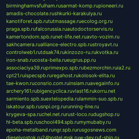
birminghamvsfulham.ru
sarmat-komp.ru
pioneeri.ru
amadis-chocolate.ru
shkurki-karakulya.ru
kanotiforet.spb.ru
tutmassage.ru
ecolog.org.ru
praga.spb.ru
falcorussia.ru
autodoctorservis.ru
kamertondom.spb.ru
net-life.net.ru
avto-vozim.ru
sakhcamera.ru
alliance-electro.spb.ru
stroyavt.ru
controlweb1.ru
tdsak74.ru
kinzozo-ru.ru
kvotka.ru
iron-snab.ru
costa-bella.ru
eugrus.pp.ru
associaciya39.ru
primexpo.spb.ru
bezmorchin.ru
ia2.ru
cpt21.ru
ispecspb.ru
regahost.ru
kolosok-elita.ru
tae-kwon.ru
consrio.com.ru
insiam.ru
avegainfo.ru
archery161.ru
bigencyclica.ru
vlast16.ru
korru.net
sarmiento.spb.su
extelopedia.ru
lammin-suo.spb.ru
iskatour.spb.ru
snpi.org.ru
running-line.ru
krygeva-spa.ru
chel.net.ru
rust-loco.ru
dugshop.ru
hl-beta.spb.ru
school494.spb.ru
mymubaby.ru
epoha-metalband.ru
ngr.spb.ru
rusgosnews.com
dieselvostok.ru
24hostel.msk.ru
w-dev.ru
f-ship.ru