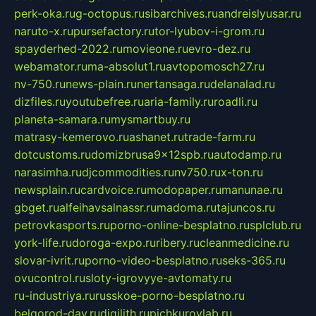
perk-oka.ru
g-octopus.ru
sibarchives.ru
andreislyusar.ru
naruto-x.ru
pursefactory.ru
tor-lyubov-i-grom.ru
spayderhed-2022.ru
movieone.ru
evro-dez.ru
webamator.ru
ma-absolut1.ru
avtopomosch27.ru
nv-750.ru
news-plain.ru
nertansaga.ru
delanalad.ru
dizfiles.ru
youtubefree.ru
aria-family.ru
roadli.ru
planeta-samara.ru
mysmartbuy.ru
matrasy-kemerovo.ru
ashanet.ru
trade-farm.ru
dotcustoms.ru
domizbrusa9x12spb.ru
autodamp.ru
narasimha.ru
djcommodities.ru
nv750.ru
x-ton.ru
newsplain.ru
cardvoice.ru
modopaper.ru
manunae.ru
gbget.ru
alfeihavsalnassr.ru
madoma.ru
tajuncos.ru
petrovkasports.ru
porno-online-besplatno.ru
splclub.ru
york-life.ru
doroga-expo.ru
ribery.ru
cleanmedicine.ru
slovar-ivrit.ru
porno-video-besplatno.ru
seks-365.ru
ovucontrol.ru
sloty-igrovyye-avtomaty.ru
ru-industriya.ru
russkoe-porno-besplatno.ru
belgorod-day.ru
digilith.ru
pichkurovlab.ru