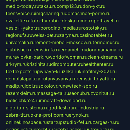
medic-today.ru
taksu.ru
comp123.ru
don-ykt.ru
teensvoice.ru
imgsharing.ru
domashnee-porno.ru
eva-elfie.ru
foto-tur.ru
biz-doska.ru
metropoltravel.ru
veslo-i-yakor.ru
borodino-media.ru
rostotsky.ru
regionufa.ru
weiss-bet.ru
zaryna.ru
casinotablet.ru
universalia.ru
remont-mebeli-moscow.ru
termomur.ru
clubfisher.ru
remstirufa.ru
erdamchi.ru
doramamama.ru
muraviovka-park.ru
worldofwoman.ru
clean-dreams.ru
arkrym.ru
kristinita.ru
dircomputer.ru
healthenter.ru
textexperts.ru
pivnaya-kruzhka.ru
kinofilmy-2021.ru
demolalapaluza.ru
tanyavanya.ru
remstir-tolyatti.ru
msdip.ru
jdol.ru
sokolovr.ru
newtech-spb.ru
rezemkleim.ru
massage-tai.ru
seonub.ru
zvonitut.ru
biolisichka24.ru
mncraft-download.ru
algoritm-sistema.ru
godflesh.ru
ru-industria.ru
zebra-tlt.ru
okna-proficom.ru
erynok.ru
onlinekinospace.ru
startupstudio-fefu.ru
zarges-ru.ru
gegenjustizunrecht.ru
autobalashov.ru
utrovortu.ru