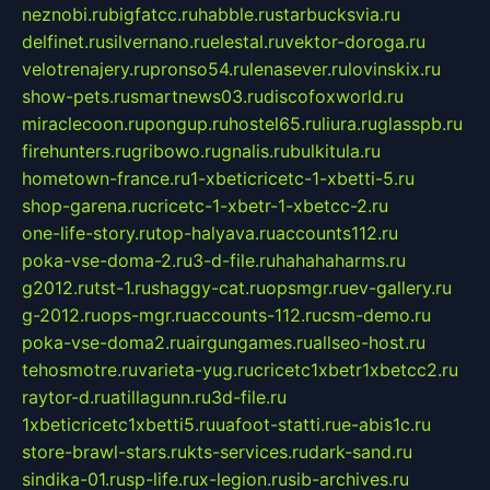
neznobi.ru
bigfatcc.ru
habble.ru
starbucksvia.ru
delfinet.ru
silvernano.ru
elestal.ru
vektor-doroga.ru
velotrenajery.ru
pronso54.ru
lenasever.ru
lovinskix.ru
show-pets.ru
smartnews03.ru
discofoxworld.ru
miraclecoon.ru
pongup.ru
hostel65.ru
liura.ru
glasspb.ru
firehunters.ru
gribowo.ru
gnalis.ru
bulkitula.ru
hometown-france.ru
1-xbeticricetc-1-xbetti-5.ru
shop-garena.ru
cricetc-1-xbetr-1-xbetcc-2.ru
one-life-story.ru
top-halyava.ru
accounts112.ru
poka-vse-doma-2.ru
3-d-file.ru
hahahaharms.ru
g2012.ru
tst-1.ru
shaggy-cat.ru
opsmgr.ru
ev-gallery.ru
g-2012.ru
ops-mgr.ru
accounts-112.ru
csm-demo.ru
poka-vse-doma2.ru
airgungames.ru
allseo-host.ru
tehosmotre.ru
varieta-yug.ru
cricetc1xbetr1xbetcc2.ru
raytor-d.ru
atillagunn.ru
3d-file.ru
1xbeticricetc1xbetti5.ru
uafoot-statti.ru
e-abis1c.ru
store-brawl-stars.ru
kts-services.ru
dark-sand.ru
sindika-01.ru
sp-life.ru
x-legion.ru
sib-archives.ru