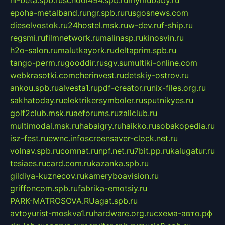
hl-beta.spb.ru
school494.spb.ru
mymubaby.ru
epoha-metalband.ru
ngr.spb.ru
rusgosnews.com
dieselvostok.ru
24hostel.msk.ru
w-dev.ru
f-ship.ru
regsmi.ru
filmnetwork.ru
malinasp.ru
kinosvin.ru
h2o-salon.ru
malutkayork.ru
deltaprim.spb.ru
tango-perm.ru
gooddir.ru
sgv.su
multiki-online.com
webkrasotki.com
cherinvest.ru
detskiy-ostrov.ru
ankou.spb.ru
alvesta1.ru
pdf-creator.ru
nix-files.org.ru
sakhatoday.ru
elektrikersymboler.ru
sputnikyes.ru
golf2club.msk.ru
aeforums.ru
zallclub.ru
multimodal.msk.ru
habaigry.ru
haikko.ru
sobakopedia.ru
isz-fest.ru
ewnc.info
screensaver-clock.net.ru
volnav.spb.ru
comnat.ru
npf.net.ru
7bit.pp.ru
kalugatur.ru
tesiaes.ru
card.com.ru
kazanka.spb.ru
gildiya-kuznecov.ru
kameryboavision.ru
griffoncom.spb.ru
fabrika-emotsiy.ru
PARK-MATROSOVA.RU
agat.spb.ru
avtoyurist-moskva1.ru
hardware.org.ru
схема-авто.рф