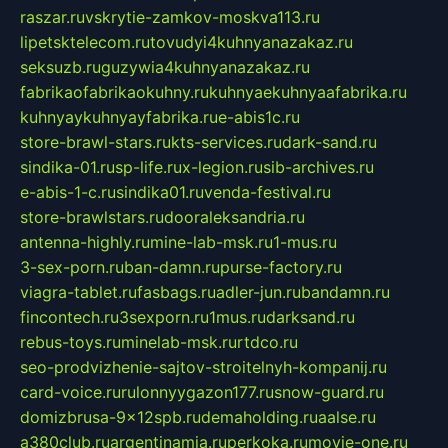
raszar.ru
vskrytie-zamkov-moskva113.ru
lipetsktelecom.ru
tovudyi4kuhnyanazakaz.ru
seksuzb.ru
guzywia4kuhnyanazakaz.ru
fabrikaofabrikaokuhny.ru
kuhnyaekuhnyaafabrika.ru
kuhnyaykuhnyayfabrika.ru
e-abis1c.ru
store-brawl-stars.ru
kts-services.ru
dark-sand.ru
sindika-01.ru
sp-life.ru
x-legion.ru
sib-archives.ru
e-abis-1-c.ru
sindika01.ru
venda-festival.ru
store-brawlstars.ru
dooraleksandria.ru
antenna-highly.ru
mine-lab-msk.ru
1-mus.ru
3-sex-porn.ru
ban-damn.ru
purse-factory.ru
viagra-tablet.ru
fasbags.ru
adler-jun.ru
bandamn.ru
fincontech.ru
3sexporn.ru
1mus.ru
darksand.ru
rebus-toys.ru
minelab-msk.ru
rtdco.ru
seo-prodvizhenie-sajtov-stroitelnyh-kompanij.ru
card-voice.ru
rulonnyygazon177.ru
snow-guard.ru
domizbrusa-9x12spb.ru
demaholding.ru
aalse.ru
a380club.ru
argentinamia.ru
perkoka.ru
movie-one.ru