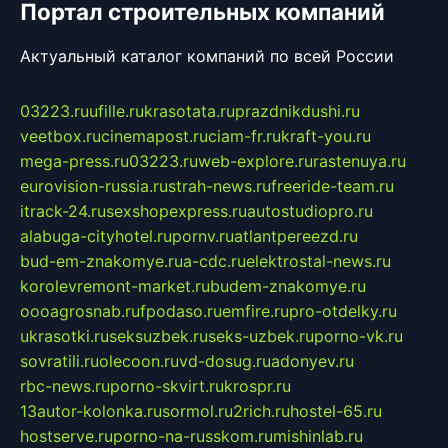
Портал строительных компаний
Актуальный каталог компаний по всей России
03223.ru
ufille.ru
krasotata.ru
prazdnikdushi.ru
veetbox.ru
cinemapost.ru
ciam-fr.ru
kraft-you.ru
mega-press.ru
03223.ru
web-explore.ru
rastenuya.ru
eurovision-russia.ru
strah-news.ru
freeride-team.ru
itrack-24.ru
sexshopexpress.ru
autostudiopro.ru
alabuga-cityhotel.ru
pornv.ru
atlantpereezd.ru
bud-em-znakomye.ru
a-cdc.ru
elektrostal-news.ru
korolevremont-market.ru
budem-znakomye.ru
oooagrosnab.ru
fpodaso.ru
emfire.ru
pro-otdelky.ru
ukrasotki.ru
seksuzbek.ru
seks-uzbek.ru
porno-vk.ru
sovratili.ru
olecoon.ru
vd-dosug.ru
adonyev.ru
rbc-news.ru
porno-skvirt.ru
krospr.ru
13autor-kolonka.ru
sormol.ru
2rich.ru
hostel-65.ru
hostserve.ru
porno-na-russkom.ru
mishinlab.ru