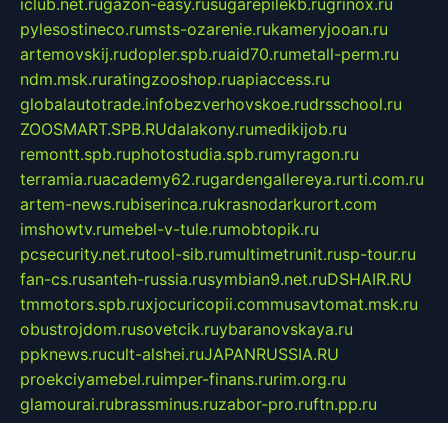
iclub.net.ru
gazon-easy.ru
sugarepilekb.ru
grinox.ru
pylesostineco.ru
msts-ozarenie.ru
kameryjooan.ru
artemovskij.ru
dopler.spb.ru
aid70.ru
metall-perm.ru
ndm.msk.ru
ratingzooshop.ru
apiaccess.ru
globalautotrade.info
bezverhovskoe.ru
drsschool.ru
ZOOSMART.SPB.RU
dalakony.ru
medikijob.ru
remontt.spb.ru
photostudia.spb.ru
myragon.ru
terramia.ru
academy62.ru
gardengallereya.ru
rti.com.ru
artem-news.ru
biserinca.ru
krasnodarkurort.com
imshowtv.ru
mebel-v-tule.ru
mobtopik.ru
pcsecurity.net.ru
tool-sib.ru
multimetrunit.ru
sp-tour.ru
fan-cs.ru
santeh-russia.ru
symbian9.net.ru
DSHAIR.RU
tmmotors.spb.ru
xjocuricopii.com
musavtomat.msk.ru
obustrojdom.ru
sovetcik.ru
ybaranovskaya.ru
ppknews.ru
cult-alshei.ru
JAPANRUSSIA.RU
proekciyamebel.ru
imper-finans.ru
rim.org.ru
glamourai.ru
brassminus.ru
zabor-pro.ru
ftn.pp.ru
dorogoe58.ru
laimengpacker.ru
kuzova-zapchasti.ru