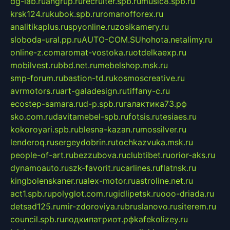
dg-lab.ru
angrup.ru
recruiter.spb.ru
music8.spb.ru
krsk124.ru
kubok.spb.ru
romanofforex.ru
analitikaplus.ru
spyonline.ru
zosikamery.ru
sloboda-ural.pp.ru
AUTO-COM.SU
hohota.net
alimy.ru
online-z.com
aromat-vostoka.ru
otdelkaexp.ru
mobilvest.ru
bbd.net.ru
mebelshop.msk.ru
smp-forum.ru
bastion-td.ru
kosmoscreative.ru
avrmotors.ru
art-galadesign.ru
tiffany-c.ru
ecostep-samara.ru
d-p.spb.ru
галактика73.рф
sko.com.ru
davitamebel-spb.ru
fotsis.ru
tesiaes.ru
kokoroyari.spb.ru
blesna-kazan.ru
mossilver.ru
lenderoq.ru
sergeydobrin.ru
tochkazvuka.msk.ru
people-of-art.ru
bezzubova.ru
clubtibet.ru
orior-aks.ru
dynamoauto.ru
szk-favorit.ru
carlines.ru
flatnsk.ru
kingbolenskaner.ru
alex-motor.ru
astroline.net.ru
act1.spb.ru
polyglot.com.ru
gidlipetsk.ru
ooo-driada.ru
detsad125.ru
mir-zdoroviya.ru
bruslanovo.ru
siterem.ru
council.spb.ru
лодкипатриот.рф
kafekolizey.ru