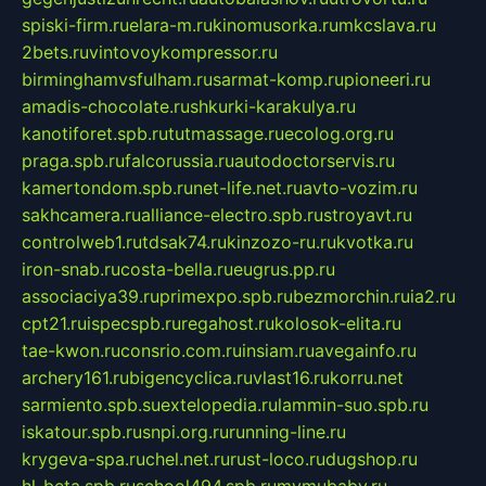
spiski-firm.ru
elara-m.ru
kinomusorka.ru
mkcslava.ru
2bets.ru
vintovoykompressor.ru
birminghamvsfulham.ru
sarmat-komp.ru
pioneeri.ru
amadis-chocolate.ru
shkurki-karakulya.ru
kanotiforet.spb.ru
tutmassage.ru
ecolog.org.ru
praga.spb.ru
falcorussia.ru
autodoctorservis.ru
kamertondom.spb.ru
net-life.net.ru
avto-vozim.ru
sakhcamera.ru
alliance-electro.spb.ru
stroyavt.ru
controlweb1.ru
tdsak74.ru
kinzozo-ru.ru
kvotka.ru
iron-snab.ru
costa-bella.ru
eugrus.pp.ru
associaciya39.ru
primexpo.spb.ru
bezmorchin.ru
ia2.ru
cpt21.ru
ispecspb.ru
regahost.ru
kolosok-elita.ru
tae-kwon.ru
consrio.com.ru
insiam.ru
avegainfo.ru
archery161.ru
bigencyclica.ru
vlast16.ru
korru.net
sarmiento.spb.su
extelopedia.ru
lammin-suo.spb.ru
iskatour.spb.ru
snpi.org.ru
running-line.ru
krygeva-spa.ru
chel.net.ru
rust-loco.ru
dugshop.ru