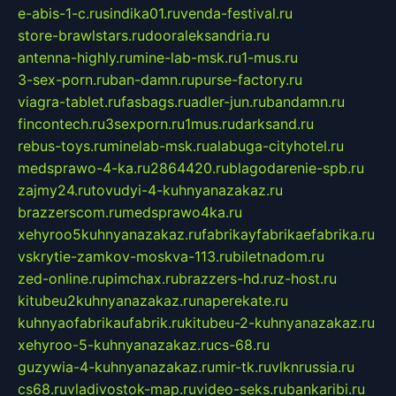
e-abis-1-c.ru
sindika01.ru
venda-festival.ru
store-brawlstars.ru
dooraleksandria.ru
antenna-highly.ru
mine-lab-msk.ru
1-mus.ru
3-sex-porn.ru
ban-damn.ru
purse-factory.ru
viagra-tablet.ru
fasbags.ru
adler-jun.ru
bandamn.ru
fincontech.ru
3sexporn.ru
1mus.ru
darksand.ru
rebus-toys.ru
minelab-msk.ru
alabuga-cityhotel.ru
medsprawo-4-ka.ru
2864420.ru
blagodarenie-spb.ru
zajmy24.ru
tovudyi-4-kuhnyanazakaz.ru
brazzerscom.ru
medsprawo4ka.ru
xehyroo5kuhnyanazakaz.ru
fabrikayfabrikaefabrika.ru
vskrytie-zamkov-moskva-113.ru
biletnadom.ru
zed-online.ru
pimchax.ru
brazzers-hd.ru
z-host.ru
kitubeu2kuhnyanazakaz.ru
naperekate.ru
kuhnyaofabrikaufabrik.ru
kitubeu-2-kuhnyanazakaz.ru
xehyroo-5-kuhnyanazakaz.ru
cs-68.ru
guzywia-4-kuhnyanazakaz.ru
mir-tk.ru
vlknrussia.ru
cs68.ru
vladivostok-map.ru
video-seks.ru
bankaribi.ru