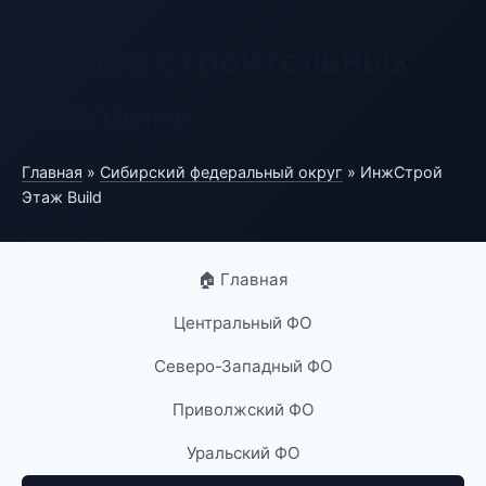
Портал строительных
компаний
Главная
»
Сибирский федеральный округ
» ИнжСтрой
Этаж Build
🏠 Главная
Центральный ФО
Северо-Западный ФО
Приволжский ФО
Уральский ФО