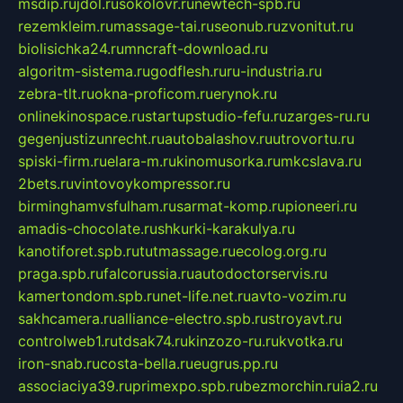
msdip.ru
jdol.ru
sokolovr.ru
newtech-spb.ru
rezemkleim.ru
massage-tai.ru
seonub.ru
zvonitut.ru
biolisichka24.ru
mncraft-download.ru
algoritm-sistema.ru
godflesh.ru
ru-industria.ru
zebra-tlt.ru
okna-proficom.ru
erynok.ru
onlinekinospace.ru
startupstudio-fefu.ru
zarges-ru.ru
gegenjustizunrecht.ru
autobalashov.ru
utrovortu.ru
spiski-firm.ru
elara-m.ru
kinomusorka.ru
mkcslava.ru
2bets.ru
vintovoykompressor.ru
birminghamvsfulham.ru
sarmat-komp.ru
pioneeri.ru
amadis-chocolate.ru
shkurki-karakulya.ru
kanotiforet.spb.ru
tutmassage.ru
ecolog.org.ru
praga.spb.ru
falcorussia.ru
autodoctorservis.ru
kamertondom.spb.ru
net-life.net.ru
avto-vozim.ru
sakhcamera.ru
alliance-electro.spb.ru
stroyavt.ru
controlweb1.ru
tdsak74.ru
kinzozo-ru.ru
kvotka.ru
iron-snab.ru
costa-bella.ru
eugrus.pp.ru
associaciya39.ru
primexpo.spb.ru
bezmorchin.ru
ia2.ru