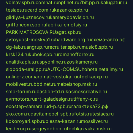
volnav.spb.ru
comnat.ru
npf.net.ru
7bit.pp.ru
kalugatur.ru
tesiaes.ru
card.com.ru
kazanka.spb.ru
gildiya-kuznecov.ru
kameryboavision.ru
griffoncom.spb.ru
fabrika-emotsiy.ru
PARK-MATROSOVA.RU
agat.spb.ru
avtoyurist-moskva1.ru
hardware.org.ru
схема-авто.рф
dg-lab.ru
angrup.ru
recruiter.spb.ru
music8.spb.ru
krsk124.ru
kubok.spb.ru
romanofforex.ru
analitikaplus.ru
spyonline.ru
zosikamery.ru
sloboda-ural.pp.ru
AUTO-COM.SU
hohota.net
alimy.ru
online-z.com
aromat-vostoka.ru
otdelkaexp.ru
mobilvest.ru
bbd.net.ru
mebelshop.msk.ru
smp-forum.ru
bastion-td.ru
kosmoscreative.ru
avrmotors.ru
art-galadesign.ru
tiffany-c.ru
ecostep-samara.ru
d-p.spb.ru
галактика73.рф
sko.com.ru
davitamebel-spb.ru
fotsis.ru
tesiaes.ru
kokoroyari.spb.ru
blesna-kazan.ru
mossilver.ru
lenderoq.ru
sergeydobrin.ru
tochkazvuka.msk.ru