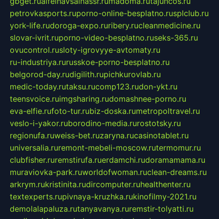
gbget.ru
alfeihavsalnassr.ru
madoma.ru
tajuncos.ru
petrovkasports.ru
porno-online-besplatno.ru
splclub.ru
york-life.ru
doroga-expo.ru
ribery.ru
cleanmedicine.ru
slovar-ivrit.ru
porno-video-besplatno.ru
seks-365.ru
ovucontrol.ru
sloty-igrovyye-avtomaty.ru
ru-industriya.ru
russkoe-porno-besplatno.ru
belgorod-day.ru
digilith.ru
pichkurovlab.ru
medic-today.ru
taksu.ru
comp123.ru
don-ykt.ru
teensvoice.ru
imgsharing.ru
domashnee-porno.ru
eva-elfie.ru
foto-tur.ru
biz-doska.ru
metropoltravel.ru
veslo-i-yakor.ru
borodino-media.ru
rostotsky.ru
regionufa.ru
weiss-bet.ru
zaryna.ru
casinotablet.ru
universalia.ru
remont-mebeli-moscow.ru
termomur.ru
clubfisher.ru
remstirufa.ru
erdamchi.ru
doramamama.ru
muraviovka-park.ru
worldofwoman.ru
clean-dreams.ru
arkrym.ru
kristinita.ru
dircomputer.ru
healthenter.ru
textexperts.ru
pivnaya-kruzhka.ru
kinofilmy-2021.ru
demolalapaluza.ru
tanyavanya.ru
remstir-tolyatti.ru