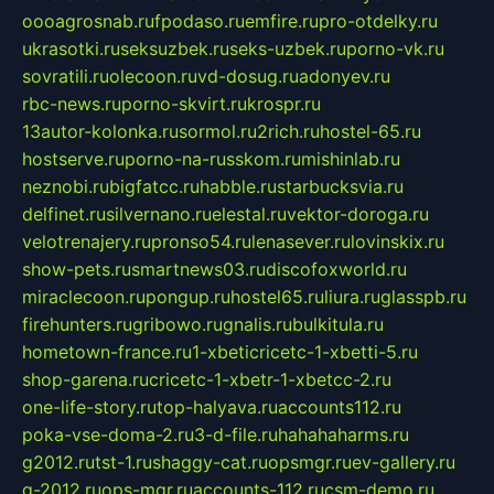
oooagrosnab.ru
fpodaso.ru
emfire.ru
pro-otdelky.ru
ukrasotki.ru
seksuzbek.ru
seks-uzbek.ru
porno-vk.ru
sovratili.ru
olecoon.ru
vd-dosug.ru
adonyev.ru
rbc-news.ru
porno-skvirt.ru
krospr.ru
13autor-kolonka.ru
sormol.ru
2rich.ru
hostel-65.ru
hostserve.ru
porno-na-russkom.ru
mishinlab.ru
neznobi.ru
bigfatcc.ru
habble.ru
starbucksvia.ru
delfinet.ru
silvernano.ru
elestal.ru
vektor-doroga.ru
velotrenajery.ru
pronso54.ru
lenasever.ru
lovinskix.ru
show-pets.ru
smartnews03.ru
discofoxworld.ru
miraclecoon.ru
pongup.ru
hostel65.ru
liura.ru
glasspb.ru
firehunters.ru
gribowo.ru
gnalis.ru
bulkitula.ru
hometown-france.ru
1-xbeticricetc-1-xbetti-5.ru
shop-garena.ru
cricetc-1-xbetr-1-xbetcc-2.ru
one-life-story.ru
top-halyava.ru
accounts112.ru
poka-vse-doma-2.ru
3-d-file.ru
hahahaharms.ru
g2012.ru
tst-1.ru
shaggy-cat.ru
opsmgr.ru
ev-gallery.ru
g-2012.ru
ops-mgr.ru
accounts-112.ru
csm-demo.ru