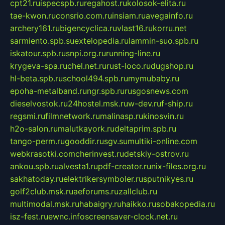
cpt21.ru
ispecspb.ru
regahost.ru
kolosok-elita.ru
tae-kwon.ru
consrio.com.ru
insiam.ru
avegainfo.ru
archery161.ru
bigencyclica.ru
vlast16.ru
korru.net
sarmiento.spb.su
extelopedia.ru
lammin-suo.spb.ru
iskatour.spb.ru
snpi.org.ru
running-line.ru
krygeva-spa.ru
chel.net.ru
rust-loco.ru
dugshop.ru
hl-beta.spb.ru
school494.spb.ru
mymubaby.ru
epoha-metalband.ru
ngr.spb.ru
rusgosnews.com
dieselvostok.ru
24hostel.msk.ru
w-dev.ru
f-ship.ru
regsmi.ru
filmnetwork.ru
malinasp.ru
kinosvin.ru
h2o-salon.ru
malutkayork.ru
deltaprim.spb.ru
tango-perm.ru
gooddir.ru
sgv.su
multiki-online.com
webkrasotki.com
cherinvest.ru
detskiy-ostrov.ru
ankou.spb.ru
alvesta1.ru
pdf-creator.ru
nix-files.org.ru
sakhatoday.ru
elektrikersymboler.ru
sputnikyes.ru
golf2club.msk.ru
aeforums.ru
zallclub.ru
multimodal.msk.ru
habaigry.ru
haikko.ru
sobakopedia.ru
isz-fest.ru
ewnc.info
screensaver-clock.net.ru