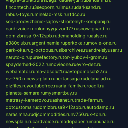
viagra-tablet.ru
fasbags.ru
adler-jun.ru
bandamn.ru
fincontech.ru
3sexporn.ru
1mus.ru
darksand.ru
rebus-toys.ru
minelab-msk.ru
rtdco.ru
seo-prodvizhenie-sajtov-stroitelnyh-kompanij.ru
card-voice.ru
rulonnyygazon177.ru
snow-guard.ru
domizbrusa-9x12spb.ru
demaholding.ru
aalse.ru
a380club.ru
argentinamia.ru
perkoka.ru
movie-one.ru
perk-oka.ru
g-octopus.ru
sibarchives.ru
andreislyusar.ru
naruto-x.ru
pursefactory.ru
tor-lyubov-i-grom.ru
spayderhed-2022.ru
movieone.ru
evro-dez.ru
webamator.ru
ma-absolut1.ru
avtopomosch27.ru
nv-750.ru
news-plain.ru
nertansaga.ru
delanalad.ru
dizfiles.ru
youtubefree.ru
aria-family.ru
roadli.ru
planeta-samara.ru
mysmartbuy.ru
matrasy-kemerovo.ru
ashanet.ru
trade-farm.ru
dotcustoms.ru
domizbrusa9x12spb.ru
autodamp.ru
narasimha.ru
djcommodities.ru
nv750.ru
x-ton.ru
newsplain.ru
cardvoice.ru
modopaper.ru
manunae.ru