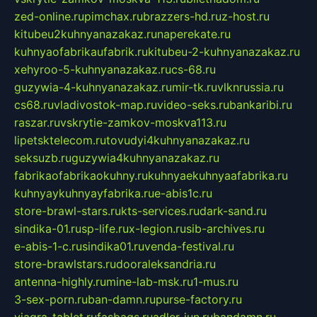
zed-online.ru
pimchax.ru
brazzers-hd.ru
z-host.ru
kitubeu2kuhnyanazakaz.ru
naperekate.ru
kuhnyaofabrikaufabrik.ru
kitubeu-2-kuhnyanazakaz.ru
xehyroo-5-kuhnyanazakaz.ru
cs-68.ru
guzywia-4-kuhnyanazakaz.ru
mir-tk.ru
vlknrussia.ru
cs68.ru
vladivostok-map.ru
video-seks.ru
bankaribi.ru
raszar.ru
vskrytie-zamkov-moskva113.ru
lipetsktelecom.ru
tovudyi4kuhnyanazakaz.ru
seksuzb.ru
guzywia4kuhnyanazakaz.ru
fabrikaofabrikaokuhny.ru
kuhnyaekuhnyaafabrika.ru
kuhnyaykuhnyayfabrika.ru
e-abis1c.ru
store-brawl-stars.ru
kts-services.ru
dark-sand.ru
sindika-01.ru
sp-life.ru
x-legion.ru
sib-archives.ru
e-abis-1-c.ru
sindika01.ru
venda-festival.ru
store-brawlstars.ru
dooraleksandria.ru
antenna-highly.ru
mine-lab-msk.ru
1-mus.ru
3-sex-porn.ru
ban-damn.ru
purse-factory.ru