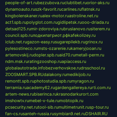
people-of-art.ru
bezzubova.ru
clubtibet.ru
orior-aks.ru
dynamoauto.ru
szk-favorit.ru
carlines.ru
flatnsk.ru
kingbolenskaner.ru
alex-motor.ru
astroline.net.ru
act1.spb.ru
polyglot.com.ru
gidlipetsk.ru
ooo-driada.ru
detsad125.ru
mir-zdoroviya.ru
bruslanovo.ru
siterem.ru
council.spb.ru
лодкипатриот.рф
kafekolizey.ru
iclub.net.ru
gazon-easy.ru
sugarepilekb.ru
grinox.ru
pylesostineco.ru
msts-ozarenie.ru
kameryjooan.ru
artemovskij.ru
dopler.spb.ru
aid70.ru
metall-perm.ru
ndm.msk.ru
ratingzooshop.ru
apiaccess.ru
globalautotrade.info
bezverhovskoe.ru
drsschool.ru
ZOOSMART.SPB.RU
dalakony.ru
medikijob.ru
remontt.spb.ru
photostudia.spb.ru
myragon.ru
terramia.ru
academy62.ru
gardengallereya.ru
rti.com.ru
artem-news.ru
biserinca.ru
krasnodarkurort.com
imshowtv.ru
mebel-v-tule.ru
mobtopik.ru
pcsecurity.net.ru
tool-sib.ru
multimetrunit.ru
sp-tour.ru
fan-cs.ru
santeh-russia.ru
symbian9.net.ru
DSHAIR.RU