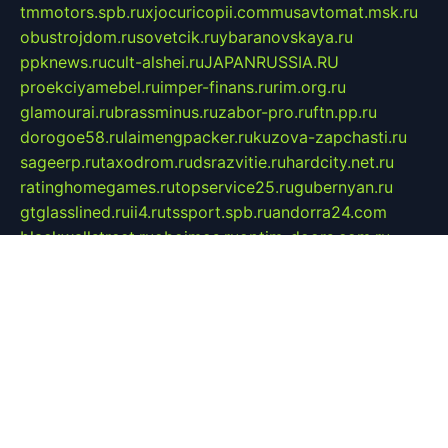
tmmotors.spb.ru
xjocuricopii.com
musavtomat.msk.ru
obustrojdom.ru
sovetcik.ru
ybaranovskaya.ru
ppknews.ru
cult-alshei.ru
JAPANRUSSIA.RU
proekciyamebel.ru
imper-finans.ru
rim.org.ru
glamourai.ru
brassminus.ru
zabor-pro.ru
ftn.pp.ru
dorogoe58.ru
laimengpacker.ru
kuzova-zapchasti.ru
sageerp.ru
taxodrom.ru
dsrazvitie.ru
hardcity.net.ru
ratinghomegames.ru
topservice25.ru
gubernyan.ru
gtglasslined.ru
ii4.ru
tssport.spb.ru
andorra24.com
blackwallstreet.ru
oboimos.ru
optim-doors.com.ru
ikuch.ru
nycr.org.ru
npa21.ru
vremya-ch.spb.ru
desert000.ru
ivtorgi.ru
ifiori.ru
catalog-statei.ru
dcv.org.ru
spetsmaster174.ru
ipkameryhiseeu.ru
dum26.ru
ruspol.spb.ru
fr-opendp.ru
kam-solnyshko.ru
cheyenne-arapaho.ru
sevzapmetal.spb.ru
ted-lapidus.spb.ru
parasite-eliminator.ru
sigma-complete.ru
modernworld.ru
dama-moda.ru
eholot-group.ru
sk-nvkz.ru
DRONGOLD.RU