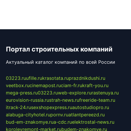
Портал строительных компаний
Актуальный каталог компаний по всей России
03223.ru
ufille.ru
krasotata.ru
prazdnikdushi.ru
veetbox.ru
cinemapost.ru
ciam-fr.ru
kraft-you.ru
mega-press.ru
03223.ru
web-explore.ru
rastenuya.ru
eurovision-russia.ru
strah-news.ru
freeride-team.ru
itrack-24.ru
sexshopexpress.ru
autostudiopro.ru
alabuga-cityhotel.ru
pornv.ru
atlantpereezd.ru
bud-em-znakomye.ru
a-cdc.ru
elektrostal-news.ru
korolevremont-market.ru
budem-znakomye.ru