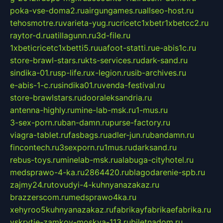
poka-vse-doma2.ru
airgungames.ru
allseo-host.ru
tehosmotre.ru
varieta-yug.ru
cricetc1xbetr1xbetcc2.ru
raytor-d.ru
atillagunn.ru
3d-file.ru
1xbeticricetc1xbetti5.ru
uafoot-statti.ru
e-abis1c.ru
store-brawl-stars.ru
kts-services.ru
dark-sand.ru
sindika-01.ru
sp-life.ru
x-legion.ru
sib-archives.ru
e-abis-1-c.ru
sindika01.ru
venda-festival.ru
store-brawlstars.ru
dooraleksandria.ru
antenna-highly.ru
mine-lab-msk.ru
1-mus.ru
3-sex-porn.ru
ban-damn.ru
purse-factory.ru
viagra-tablet.ru
fasbags.ru
adler-jun.ru
bandamn.ru
fincontech.ru
3sexporn.ru
1mus.ru
darksand.ru
rebus-toys.ru
minelab-msk.ru
alabuga-cityhotel.ru
medsprawo-4-ka.ru
2864420.ru
blagodarenie-spb.ru
zajmy24.ru
tovudyi-4-kuhnyanazakaz.ru
brazzerscom.ru
medsprawo4ka.ru
xehyroo5kuhnyanazakaz.ru
fabrikayfabrikaefabrika.ru
vskrytie-zamkov-moskva-113.ru
biletnadom.ru