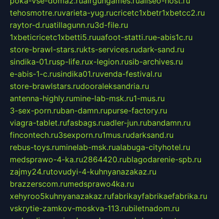
poka-vse-doma2.ru
airgungames.ru
allseo-host.ru
tehosmotre.ru
varieta-yug.ru
cricetc1xbetr1xbetcc2.ru
raytor-d.ru
atillagunn.ru
3d-file.ru
1xbeticricetc1xbetti5.ru
uafoot-statti.ru
e-abis1c.ru
store-brawl-stars.ru
kts-services.ru
dark-sand.ru
sindika-01.ru
sp-life.ru
x-legion.ru
sib-archives.ru
e-abis-1-c.ru
sindika01.ru
venda-festival.ru
store-brawlstars.ru
dooraleksandria.ru
antenna-highly.ru
mine-lab-msk.ru
1-mus.ru
3-sex-porn.ru
ban-damn.ru
purse-factory.ru
viagra-tablet.ru
fasbags.ru
adler-jun.ru
bandamn.ru
fincontech.ru
3sexporn.ru
1mus.ru
darksand.ru
rebus-toys.ru
minelab-msk.ru
alabuga-cityhotel.ru
medsprawo-4-ka.ru
2864420.ru
blagodarenie-spb.ru
zajmy24.ru
tovudyi-4-kuhnyanazakaz.ru
brazzerscom.ru
medsprawo4ka.ru
xehyroo5kuhnyanazakaz.ru
fabrikayfabrikaefabrika.ru
vskrytie-zamkov-moskva-113.ru
biletnadom.ru