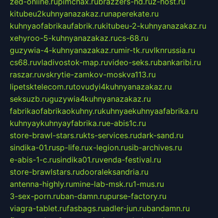
zed-online.ru
pimchax.ru
brazzers-hd.ru
z-host.ru
kitubeu2kuhnyanazakaz.ru
naperekate.ru
kuhnyaofabrikaufabrik.ru
kitubeu-2-kuhnyanazakaz.ru
xehyroo-5-kuhnyanazakaz.ru
cs-68.ru
guzywia-4-kuhnyanazakaz.ru
mir-tk.ru
vlknrussia.ru
cs68.ru
vladivostok-map.ru
video-seks.ru
bankaribi.ru
raszar.ru
vskrytie-zamkov-moskva113.ru
lipetsktelecom.ru
tovudyi4kuhnyanazakaz.ru
seksuzb.ru
guzywia4kuhnyanazakaz.ru
fabrikaofabrikaokuhny.ru
kuhnyaekuhnyaafabrika.ru
kuhnyaykuhnyayfabrika.ru
e-abis1c.ru
store-brawl-stars.ru
kts-services.ru
dark-sand.ru
sindika-01.ru
sp-life.ru
x-legion.ru
sib-archives.ru
e-abis-1-c.ru
sindika01.ru
venda-festival.ru
store-brawlstars.ru
dooraleksandria.ru
antenna-highly.ru
mine-lab-msk.ru
1-mus.ru
3-sex-porn.ru
ban-damn.ru
purse-factory.ru
viagra-tablet.ru
fasbags.ru
adler-jun.ru
bandamn.ru