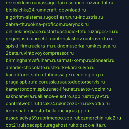
rezemkleim.ru
massage-tai.ru
seonub.ru
zvonitut.ru
biolisichka24.ru
mncraft-download.ru
algoritm-sistema.ru
godflesh.ru
ru-industria.ru
zebra-tlt.ru
okna-proficom.ru
erynok.ru
onlinekinospace.ru
startupstudio-fefu.ru
zarges-ru.ru
gegenjustizunrecht.ru
autobalashov.ru
utrovortu.ru
spiski-firm.ru
elara-m.ru
kinomusorka.ru
mkcslava.ru
2bets.ru
vintovoykompressor.ru
birminghamvsfulham.ru
sarmat-komp.ru
pioneeri.ru
amadis-chocolate.ru
shkurki-karakulya.ru
kanotiforet.spb.ru
tutmassage.ru
ecolog.org.ru
praga.spb.ru
falcorussia.ru
autodoctorservis.ru
kamertondom.spb.ru
net-life.net.ru
avto-vozim.ru
sakhcamera.ru
alliance-electro.spb.ru
stroyavt.ru
controlweb1.ru
tdsak74.ru
kinzozo-ru.ru
kvotka.ru
iron-snab.ru
costa-bella.ru
eugrus.pp.ru
associaciya39.ru
primexpo.spb.ru
bezmorchin.ru
ia2.ru
cpt21.ru
ispecspb.ru
regahost.ru
kolosok-elita.ru