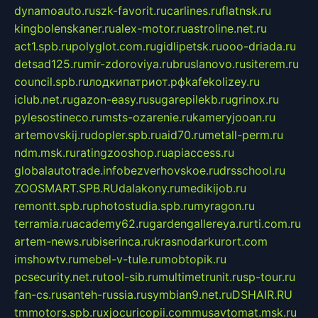
dynamoauto.ru
szk-favorit.ru
carlines.ru
flatnsk.ru
kingbolenskaner.ru
alex-motor.ru
astroline.net.ru
act1.spb.ru
polyglot.com.ru
gidlipetsk.ru
ooo-driada.ru
detsad125.ru
mir-zdoroviya.ru
bruslanovo.ru
siterem.ru
council.spb.ru
лодкипатриот.рф
kafekolizey.ru
iclub.net.ru
gazon-easy.ru
sugarepilekb.ru
grinox.ru
pylesostineco.ru
msts-ozarenie.ru
kameryjooan.ru
artemovskij.ru
dopler.spb.ru
aid70.ru
metall-perm.ru
ndm.msk.ru
ratingzooshop.ru
apiaccess.ru
globalautotrade.info
bezverhovskoe.ru
drsschool.ru
ZOOSMART.SPB.RU
dalakony.ru
medikijob.ru
remontt.spb.ru
photostudia.spb.ru
myragon.ru
terramia.ru
academy62.ru
gardengallereya.ru
rti.com.ru
artem-news.ru
biserinca.ru
krasnodarkurort.com
imshowtv.ru
mebel-v-tule.ru
mobtopik.ru
pcsecurity.net.ru
tool-sib.ru
multimetrunit.ru
sp-tour.ru
fan-cs.ru
santeh-russia.ru
symbian9.net.ru
DSHAIR.RU
tmmotors.spb.ru
xjocuricopii.com
musavtomat.msk.ru