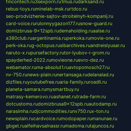
fincontech.ru
3sexporn.ru
1mus.ru
darksand.ru
rebus-toys.ru
minelab-msk.ru
rtdco.ru
seo-prodvizhenie-sajtov-stroitelnyh-kompanij.ru
card-voice.ru
rulonnyygazon177.ru
snow-guard.ru
domizbrusa-9x12spb.ru
demaholding.ru
aalse.ru
a380club.ru
argentinamia.ru
perkoka.ru
movie-one.ru
perk-oka.ru
g-octopus.ru
sibarchives.ru
andreislyusar.ru
naruto-x.ru
pursefactory.ru
tor-lyubov-i-grom.ru
spayderhed-2022.ru
movieone.ru
evro-dez.ru
webamator.ru
ma-absolut1.ru
avtopomosch27.ru
nv-750.ru
news-plain.ru
nertansaga.ru
delanalad.ru
dizfiles.ru
youtubefree.ru
aria-family.ru
roadli.ru
planeta-samara.ru
mysmartbuy.ru
matrasy-kemerovo.ru
ashanet.ru
trade-farm.ru
dotcustoms.ru
domizbrusa9x12spb.ru
autodamp.ru
narasimha.ru
djcommodities.ru
nv750.ru
x-ton.ru
newsplain.ru
cardvoice.ru
modopaper.ru
manunae.ru
gbget.ru
alfeihavsalnassr.ru
madoma.ru
tajuncos.ru