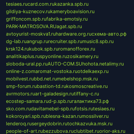
tesiaes.ru
card.com.ru
kazanka.spb.ru
gildiya-kuznecov.ru
kameryboavision.ru
griffoncom.spb.ru
fabrika-emotsiy.ru
PARK-MATROSOVA.RU
agat.spb.ru
avtoyurist-moskva1.ru
hardware.org.ru
схема-авто.рф
dg-lab.ru
angrup.ru
recruiter.spb.ru
music8.spb.ru
krsk124.ru
kubok.spb.ru
romanofforex.ru
analitikaplus.ru
spyonline.ru
zosikamery.ru
sloboda-ural.pp.ru
AUTO-COM.SU
hohota.net
alimy.ru
online-z.com
aromat-vostoka.ru
otdelkaexp.ru
mobilvest.ru
bbd.net.ru
mebelshop.msk.ru
smp-forum.ru
bastion-td.ru
kosmoscreative.ru
avrmotors.ru
art-galadesign.ru
tiffany-c.ru
ecostep-samara.ru
d-p.spb.ru
галактика73.рф
sko.com.ru
davitamebel-spb.ru
fotsis.ru
tesiaes.ru
kokoroyari.spb.ru
blesna-kazan.ru
mossilver.ru
lenderoq.ru
sergeydobrin.ru
tochkazvuka.msk.ru
people-of-art.ru
bezzubova.ru
clubtibet.ru
orior-aks.ru