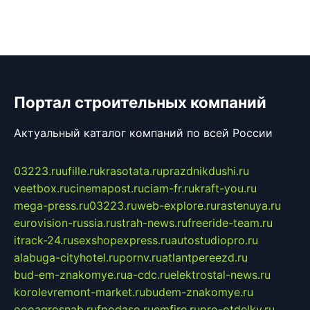
Портал строительных компаний
Актуальный каталог компаний по всей России
03223.ru
ufille.ru
krasotata.ru
prazdnikdushi.ru
veetbox.ru
cinemapost.ru
ciam-fr.ru
kraft-you.ru
mega-press.ru
03223.ru
web-explore.ru
rastenuya.ru
eurovision-russia.ru
strah-news.ru
freeride-team.ru
itrack-24.ru
sexshopexpress.ru
autostudiopro.ru
alabuga-cityhotel.ru
pornv.ru
atlantpereezd.ru
bud-em-znakomye.ru
a-cdc.ru
elektrostal-news.ru
korolevremont-market.ru
budem-znakomye.ru
oooagrosnab.ru
fpodaso.ru
emfire.ru
pro-otdelky.ru