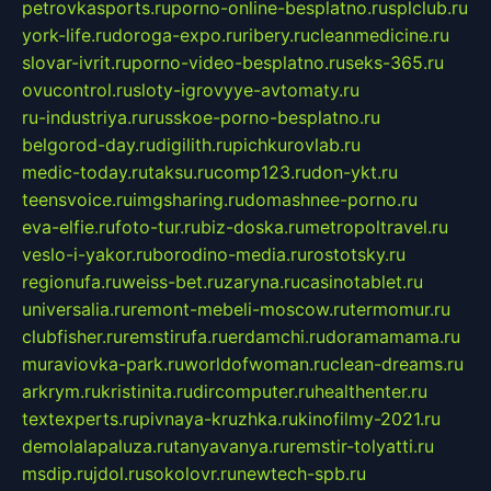
petrovkasports.ru
porno-online-besplatno.ru
splclub.ru
york-life.ru
doroga-expo.ru
ribery.ru
cleanmedicine.ru
slovar-ivrit.ru
porno-video-besplatno.ru
seks-365.ru
ovucontrol.ru
sloty-igrovyye-avtomaty.ru
ru-industriya.ru
russkoe-porno-besplatno.ru
belgorod-day.ru
digilith.ru
pichkurovlab.ru
medic-today.ru
taksu.ru
comp123.ru
don-ykt.ru
teensvoice.ru
imgsharing.ru
domashnee-porno.ru
eva-elfie.ru
foto-tur.ru
biz-doska.ru
metropoltravel.ru
veslo-i-yakor.ru
borodino-media.ru
rostotsky.ru
regionufa.ru
weiss-bet.ru
zaryna.ru
casinotablet.ru
universalia.ru
remont-mebeli-moscow.ru
termomur.ru
clubfisher.ru
remstirufa.ru
erdamchi.ru
doramamama.ru
muraviovka-park.ru
worldofwoman.ru
clean-dreams.ru
arkrym.ru
kristinita.ru
dircomputer.ru
healthenter.ru
textexperts.ru
pivnaya-kruzhka.ru
kinofilmy-2021.ru
demolalapaluza.ru
tanyavanya.ru
remstir-tolyatti.ru
msdip.ru
jdol.ru
sokolovr.ru
newtech-spb.ru