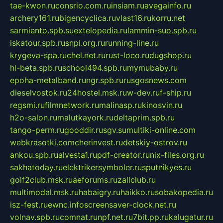
tae-kwon.ru
consrio.com.ru
insiam.ru
avegainfo.ru
archery161.ru
bigencyclica.ru
vlast16.ru
korru.net
sarmiento.spb.su
extelopedia.ru
lammin-suo.spb.ru
iskatour.spb.ru
snpi.org.ru
running-line.ru
krygeva-spa.ru
chel.net.ru
rust-loco.ru
dugshop.ru
hl-beta.spb.ru
school494.spb.ru
mymubaby.ru
epoha-metalband.ru
ngr.spb.ru
rusgosnews.com
dieselvostok.ru
24hostel.msk.ru
w-dev.ru
f-ship.ru
regsmi.ru
filmnetwork.ru
malinasp.ru
kinosvin.ru
h2o-salon.ru
malutkayork.ru
deltaprim.spb.ru
tango-perm.ru
gooddir.ru
sgv.su
multiki-online.com
webkrasotki.com
cherinvest.ru
detskiy-ostrov.ru
ankou.spb.ru
alvesta1.ru
pdf-creator.ru
nix-files.org.ru
sakhatoday.ru
elektrikersymboler.ru
sputnikyes.ru
golf2club.msk.ru
aeforums.ru
zallclub.ru
multimodal.msk.ru
habaigry.ru
haikko.ru
sobakopedia.ru
isz-fest.ru
ewnc.info
screensaver-clock.net.ru
volnav.spb.ru
comnat.ru
npf.net.ru
7bit.pp.ru
kalugatur.ru