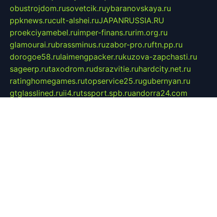
obustrojdom.ru
sovetcik.ru
ybaranovskaya.ru
ppknews.ru
cult-alshei.ru
JAPANRUSSIA.RU
proekciyamebel.ru
imper-finans.ru
rim.org.ru
glamourai.ru
brassminus.ru
zabor-pro.ru
ftn.pp.ru
dorogoe58.ru
laimengpacker.ru
kuzova-zapchasti.ru
sageerp.ru
taxodrom.ru
dsrazvitie.ru
hardcity.net.ru
ratinghomegames.ru
topservice25.ru
gubernyan.ru
gtglasslined.ru
ii4.ru
tssport.spb.ru
andorra24.com
blackwallstreet.ru
oboimos.ru
optim-doors.com.ru
ikuch.ru
nycr.org.ru
npa21.ru
vremya-ch.spb.ru
desert000.ru
ivtorgi.ru
ifiori.ru
catalog-statei.ru
dcv.org.ru
spetsmaster174.ru
ipkameryhiseeu.ru
dum26.ru
ruspol.spb.ru
fr-opendp.ru
kam-solnyshko.ru
cheyenne-arapaho.ru
sevzapmetal.spb.ru
ted-lapidus.spb.ru
parasite-eliminator.ru
sigma-complete.ru
modernworld.ru
dama-moda.ru
eholot-group.ru
sk-nvkz.ru
DRONGOLD.RU
democratia2.ru
i-farmer.ru
mass-sport.org