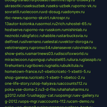
ukrasotki.ru
seksuzbek.ru
seks-uzbek.ru
porno-vk.ru
sovratili.ru
olecoon.ru
vd-dosug.ru
adonyev.ru
rbc-news.ru
porno-skvirt.ru
krospr.ru
13autor-kolonka.ru
sormol.ru
2rich.ru
hostel-65.ru
hostserve.ru
porno-na-russkom.ru
mishinlab.ru
neznobi.ru
bigfatcc.ru
habble.ru
starbucksvia.ru
delfinet.ru
silvernano.ru
elestal.ru
vektor-doroga.ru
velotrenajery.ru
pronso54.ru
lenasever.ru
lovinskix.ru
show-pets.ru
smartnews03.ru
discofoxworld.ru
miraclecoon.ru
pongup.ru
hostel65.ru
liura.ru
glasspb.ru
firehunters.ru
gribowo.ru
gnalis.ru
bulkitula.ru
hometown-france.ru
1-xbeticricetc-1-xbetti-5.ru
shop-garena.ru
cricetc-1-xbetr-1-xbetcc-2.ru
one-life-story.ru
top-halyava.ru
accounts112.ru
poka-vse-doma-2.ru
3-d-file.ru
hahahaharms.ru
g2012.ru
tst-1.ru
shaggy-cat.ru
opsmgr.ru
ev-gallery.ru
g-2012.ru
ops-mgr.ru
accounts-112.ru
csm-demo.ru