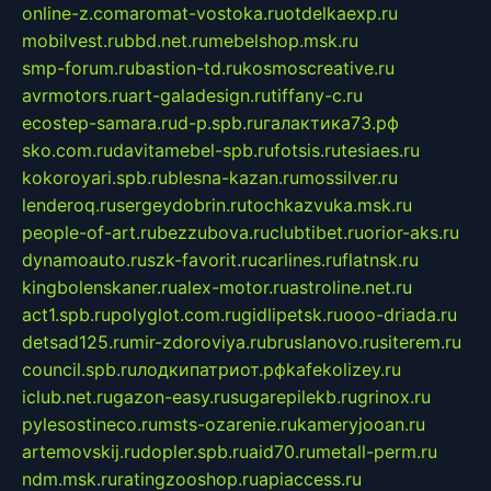
online-z.com
aromat-vostoka.ru
otdelkaexp.ru
mobilvest.ru
bbd.net.ru
mebelshop.msk.ru
smp-forum.ru
bastion-td.ru
kosmoscreative.ru
avrmotors.ru
art-galadesign.ru
tiffany-c.ru
ecostep-samara.ru
d-p.spb.ru
галактика73.рф
sko.com.ru
davitamebel-spb.ru
fotsis.ru
tesiaes.ru
kokoroyari.spb.ru
blesna-kazan.ru
mossilver.ru
lenderoq.ru
sergeydobrin.ru
tochkazvuka.msk.ru
people-of-art.ru
bezzubova.ru
clubtibet.ru
orior-aks.ru
dynamoauto.ru
szk-favorit.ru
carlines.ru
flatnsk.ru
kingbolenskaner.ru
alex-motor.ru
astroline.net.ru
act1.spb.ru
polyglot.com.ru
gidlipetsk.ru
ooo-driada.ru
detsad125.ru
mir-zdoroviya.ru
bruslanovo.ru
siterem.ru
council.spb.ru
лодкипатриот.рф
kafekolizey.ru
iclub.net.ru
gazon-easy.ru
sugarepilekb.ru
grinox.ru
pylesostineco.ru
msts-ozarenie.ru
kameryjooan.ru
artemovskij.ru
dopler.spb.ru
aid70.ru
metall-perm.ru
ndm.msk.ru
ratingzooshop.ru
apiaccess.ru