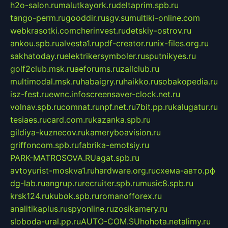
h2o-salon.ru
malutkayork.ru
deltaprim.spb.ru
tango-perm.ru
gooddir.ru
sgv.su
multiki-online.com
webkrasotki.com
cherinvest.ru
detskiy-ostrov.ru
ankou.spb.ru
alvesta1.ru
pdf-creator.ru
nix-files.org.ru
sakhatoday.ru
elektrikersymboler.ru
sputnikyes.ru
golf2club.msk.ru
aeforums.ru
zallclub.ru
multimodal.msk.ru
habaigry.ru
haikko.ru
sobakopedia.ru
isz-fest.ru
ewnc.info
screensaver-clock.net.ru
volnav.spb.ru
comnat.ru
npf.net.ru
7bit.pp.ru
kalugatur.ru
tesiaes.ru
card.com.ru
kazanka.spb.ru
gildiya-kuznecov.ru
kameryboavision.ru
griffoncom.spb.ru
fabrika-emotsiy.ru
PARK-MATROSOVA.RU
agat.spb.ru
avtoyurist-moskva1.ru
hardware.org.ru
схема-авто.рф
dg-lab.ru
angrup.ru
recruiter.spb.ru
music8.spb.ru
krsk124.ru
kubok.spb.ru
romanofforex.ru
analitikaplus.ru
spyonline.ru
zosikamery.ru
sloboda-ural.pp.ru
AUTO-COM.SU
hohota.net
alimy.ru