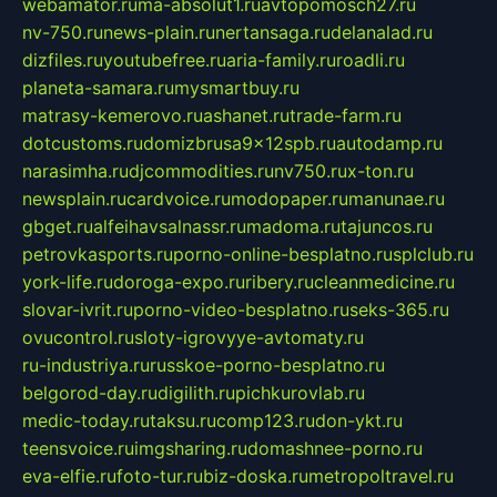
webamator.ru
ma-absolut1.ru
avtopomosch27.ru
nv-750.ru
news-plain.ru
nertansaga.ru
delanalad.ru
dizfiles.ru
youtubefree.ru
aria-family.ru
roadli.ru
planeta-samara.ru
mysmartbuy.ru
matrasy-kemerovo.ru
ashanet.ru
trade-farm.ru
dotcustoms.ru
domizbrusa9x12spb.ru
autodamp.ru
narasimha.ru
djcommodities.ru
nv750.ru
x-ton.ru
newsplain.ru
cardvoice.ru
modopaper.ru
manunae.ru
gbget.ru
alfeihavsalnassr.ru
madoma.ru
tajuncos.ru
petrovkasports.ru
porno-online-besplatno.ru
splclub.ru
york-life.ru
doroga-expo.ru
ribery.ru
cleanmedicine.ru
slovar-ivrit.ru
porno-video-besplatno.ru
seks-365.ru
ovucontrol.ru
sloty-igrovyye-avtomaty.ru
ru-industriya.ru
russkoe-porno-besplatno.ru
belgorod-day.ru
digilith.ru
pichkurovlab.ru
medic-today.ru
taksu.ru
comp123.ru
don-ykt.ru
teensvoice.ru
imgsharing.ru
domashnee-porno.ru
eva-elfie.ru
foto-tur.ru
biz-doska.ru
metropoltravel.ru