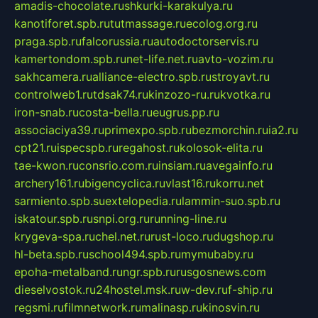
amadis-chocolate.ru
shkurki-karakulya.ru
kanotiforet.spb.ru
tutmassage.ru
ecolog.org.ru
praga.spb.ru
falcorussia.ru
autodoctorservis.ru
kamertondom.spb.ru
net-life.net.ru
avto-vozim.ru
sakhcamera.ru
alliance-electro.spb.ru
stroyavt.ru
controlweb1.ru
tdsak74.ru
kinzozo-ru.ru
kvotka.ru
iron-snab.ru
costa-bella.ru
eugrus.pp.ru
associaciya39.ru
primexpo.spb.ru
bezmorchin.ru
ia2.ru
cpt21.ru
ispecspb.ru
regahost.ru
kolosok-elita.ru
tae-kwon.ru
consrio.com.ru
insiam.ru
avegainfo.ru
archery161.ru
bigencyclica.ru
vlast16.ru
korru.net
sarmiento.spb.su
extelopedia.ru
lammin-suo.spb.ru
iskatour.spb.ru
snpi.org.ru
running-line.ru
krygeva-spa.ru
chel.net.ru
rust-loco.ru
dugshop.ru
hl-beta.spb.ru
school494.spb.ru
mymubaby.ru
epoha-metalband.ru
ngr.spb.ru
rusgosnews.com
dieselvostok.ru
24hostel.msk.ru
w-dev.ru
f-ship.ru
regsmi.ru
filmnetwork.ru
malinasp.ru
kinosvin.ru