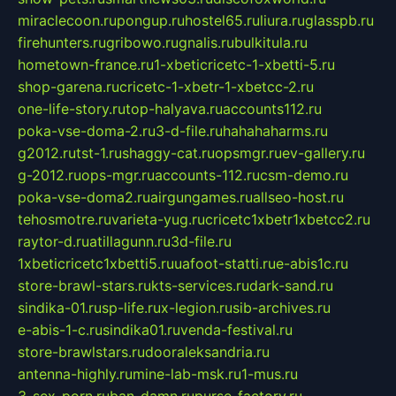
miraclecoon.ru
pongup.ru
hostel65.ru
liura.ru
glasspb.ru
firehunters.ru
gribowo.ru
gnalis.ru
bulkitula.ru
hometown-france.ru
1-xbeticricetc-1-xbetti-5.ru
shop-garena.ru
cricetc-1-xbetr-1-xbetcc-2.ru
one-life-story.ru
top-halyava.ru
accounts112.ru
poka-vse-doma-2.ru
3-d-file.ru
hahahaharms.ru
g2012.ru
tst-1.ru
shaggy-cat.ru
opsmgr.ru
ev-gallery.ru
g-2012.ru
ops-mgr.ru
accounts-112.ru
csm-demo.ru
poka-vse-doma2.ru
airgungames.ru
allseo-host.ru
tehosmotre.ru
varieta-yug.ru
cricetc1xbetr1xbetcc2.ru
raytor-d.ru
atillagunn.ru
3d-file.ru
1xbeticricetc1xbetti5.ru
uafoot-statti.ru
e-abis1c.ru
store-brawl-stars.ru
kts-services.ru
dark-sand.ru
sindika-01.ru
sp-life.ru
x-legion.ru
sib-archives.ru
e-abis-1-c.ru
sindika01.ru
venda-festival.ru
store-brawlstars.ru
dooraleksandria.ru
antenna-highly.ru
mine-lab-msk.ru
1-mus.ru