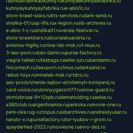
fabrikaofabrikaokuhny.ru
kuhnyaekuhnyaafabrika.ru
kuhnyaykuhnyayfabrika.ru
e-abis1c.ru
store-brawl-stars.ru
kts-services.ru
dark-sand.ru
sindika-01.ru
sp-life.ru
x-legion.ru
sib-archives.ru
e-abis-1-c.ru
sindika01.ru
venda-festival.ru
store-brawlstars.ru
dooraleksandria.ru
antenna-highly.ru
mine-lab-msk.ru
1-mus.ru
3-sex-porn.ru
ban-damn.ru
purse-factory.ru
viagra-tablet.ru
fasbags.ru
adler-jun.ru
bandamn.ru
fincontech.ru
3sexporn.ru
1mus.ru
darksand.ru
rebus-toys.ru
minelab-msk.ru
rtdco.ru
seo-prodvizhenie-sajtov-stroitelnyh-kompanij.ru
card-voice.ru
rulonnyygazon177.ru
snow-guard.ru
domizbrusa-9x12spb.ru
demaholding.ru
aalse.ru
a380club.ru
argentinamia.ru
perkoka.ru
movie-one.ru
perk-oka.ru
g-octopus.ru
sibarchives.ru
andreislyusar.ru
naruto-x.ru
pursefactory.ru
tor-lyubov-i-grom.ru
spayderhed-2022.ru
movieone.ru
evro-dez.ru