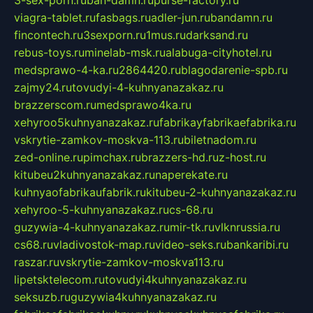
3-sex-porn.ru
ban-damn.ru
purse-factory.ru
viagra-tablet.ru
fasbags.ru
adler-jun.ru
bandamn.ru
fincontech.ru
3sexporn.ru
1mus.ru
darksand.ru
rebus-toys.ru
minelab-msk.ru
alabuga-cityhotel.ru
medsprawo-4-ka.ru
2864420.ru
blagodarenie-spb.ru
zajmy24.ru
tovudyi-4-kuhnyanazakaz.ru
brazzerscom.ru
medsprawo4ka.ru
xehyroo5kuhnyanazakaz.ru
fabrikayfabrikaefabrika.ru
vskrytie-zamkov-moskva-113.ru
biletnadom.ru
zed-online.ru
pimchax.ru
brazzers-hd.ru
z-host.ru
kitubeu2kuhnyanazakaz.ru
naperekate.ru
kuhnyaofabrikaufabrik.ru
kitubeu-2-kuhnyanazakaz.ru
xehyroo-5-kuhnyanazakaz.ru
cs-68.ru
guzywia-4-kuhnyanazakaz.ru
mir-tk.ru
vlknrussia.ru
cs68.ru
vladivostok-map.ru
video-seks.ru
bankaribi.ru
raszar.ru
vskrytie-zamkov-moskva113.ru
lipetsktelecom.ru
tovudyi4kuhnyanazakaz.ru
seksuzb.ru
guzywia4kuhnyanazakaz.ru