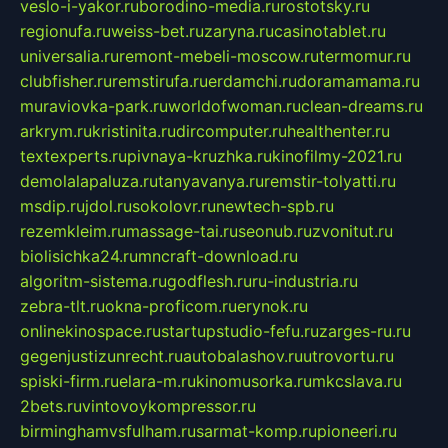
veslo-i-yakor.ru
borodino-media.ru
rostotsky.ru
regionufa.ru
weiss-bet.ru
zaryna.ru
casinotablet.ru
universalia.ru
remont-mebeli-moscow.ru
termomur.ru
clubfisher.ru
remstirufa.ru
erdamchi.ru
doramamama.ru
muraviovka-park.ru
worldofwoman.ru
clean-dreams.ru
arkrym.ru
kristinita.ru
dircomputer.ru
healthenter.ru
textexperts.ru
pivnaya-kruzhka.ru
kinofilmy-2021.ru
demolalapaluza.ru
tanyavanya.ru
remstir-tolyatti.ru
msdip.ru
jdol.ru
sokolovr.ru
newtech-spb.ru
rezemkleim.ru
massage-tai.ru
seonub.ru
zvonitut.ru
biolisichka24.ru
mncraft-download.ru
algoritm-sistema.ru
godflesh.ru
ru-industria.ru
zebra-tlt.ru
okna-proficom.ru
erynok.ru
onlinekinospace.ru
startupstudio-fefu.ru
zarges-ru.ru
gegenjustizunrecht.ru
autobalashov.ru
utrovortu.ru
spiski-firm.ru
elara-m.ru
kinomusorka.ru
mkcslava.ru
2bets.ru
vintovoykompressor.ru
birminghamvsfulham.ru
sarmat-komp.ru
pioneeri.ru