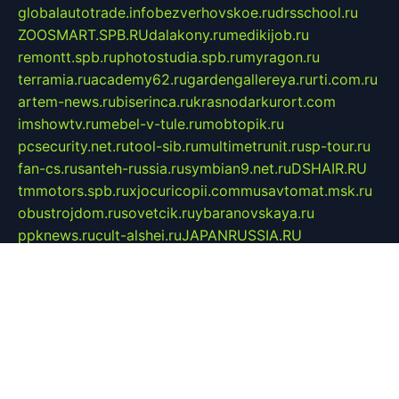
globalautotrade.info
bezverhovskoe.ru
drsschool.ru
ZOOSMART.SPB.RU
dalakony.ru
medikijob.ru
remontt.spb.ru
photostudia.spb.ru
myragon.ru
terramia.ru
academy62.ru
gardengallereya.ru
rti.com.ru
artem-news.ru
biserinca.ru
krasnodarkurort.com
imshowtv.ru
mebel-v-tule.ru
mobtopik.ru
pcsecurity.net.ru
tool-sib.ru
multimetrunit.ru
sp-tour.ru
fan-cs.ru
santeh-russia.ru
symbian9.net.ru
DSHAIR.RU
tmmotors.spb.ru
xjocuricopii.com
musavtomat.msk.ru
obustrojdom.ru
sovetcik.ru
ybaranovskaya.ru
ppknews.ru
cult-alshei.ru
JAPANRUSSIA.RU
proekciyamebel.ru
imper-finans.ru
rim.org.ru
glamourai.ru
brassminus.ru
zabor-pro.ru
ftn.pp.ru
dorogoe58.ru
laimengpacker.ru
kuzova-zapchasti.ru
sageerp.ru
taxodrom.ru
dsrazvitie.ru
hardcity.net.ru
ratinghomegames.ru
topservice25.ru
gubernyan.ru
gtglasslined.ru
ii4.ru
tssport.spb.ru
andorra24.com
blackwallstreet.ru
oboimos.ru
optim-doors.com.ru