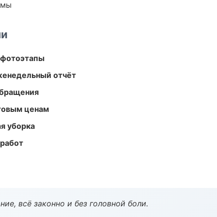
емы
ми
 фотоэтапы
женедельный отчёт
обращения
птовым ценам
ая уборка
 работ
ие, всё законно и без головной боли.