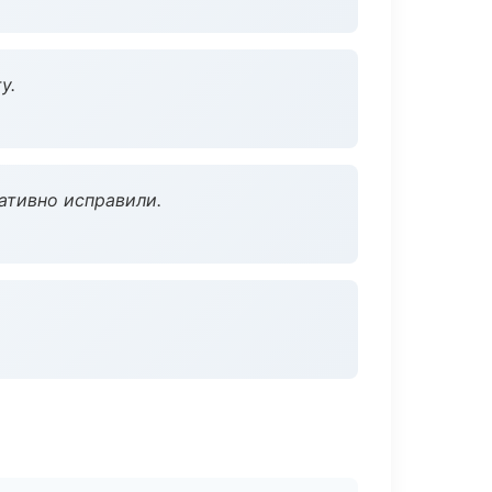
у.
ативно исправили.