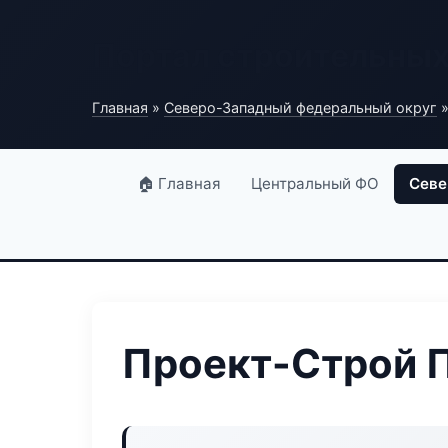
Портал строительны
Главная
»
Северо-Западный федеральный округ
»
🏠 Главная
Центральный ФО
Севе
Проект-Строй П