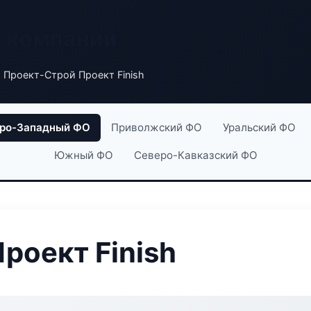
х компаний
 Проект-Строй Проект Finish
ро-Западный ФО
Приволжский ФО
Уральский ФО
Южный ФО
Северо-Кавказский ФО
роект Finish