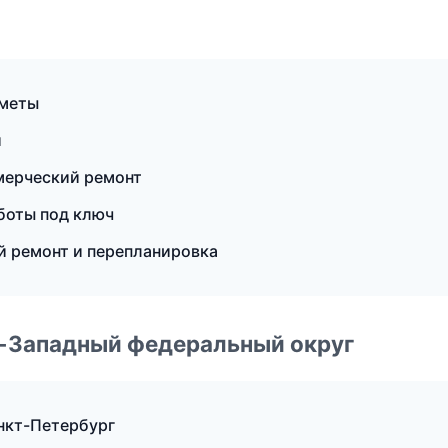
сметы
и
мерческий ремонт
боты под ключ
 ремонт и перепланировка
о-Западный федеральный округ
нкт-Петербург