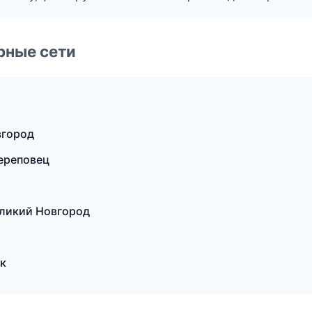
рные сети
вгород
ереповец
ликий Новгород
к