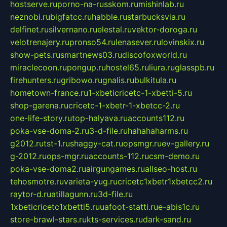
hostserve.ru
porno-na-russkom.ru
mishinlab.ru
neznobi.ru
bigfatcc.ru
habble.ru
starbucksvia.ru
delfinet.ru
silvernano.ru
elestal.ru
vektor-doroga.ru
velotrenajery.ru
pronso54.ru
lenasever.ru
lovinskix.ru
show-pets.ru
smartnews03.ru
discofoxworld.ru
miraclecoon.ru
pongup.ru
hostel65.ru
liura.ru
glasspb.ru
firehunters.ru
gribowo.ru
gnalis.ru
bulkitula.ru
hometown-france.ru
1-xbeticricetc-1-xbetti-5.ru
shop-garena.ru
cricetc-1-xbetr-1-xbetcc-2.ru
one-life-story.ru
top-halyava.ru
accounts112.ru
poka-vse-doma-2.ru
3-d-file.ru
hahahaharms.ru
g2012.ru
tst-1.ru
shaggy-cat.ru
opsmgr.ru
ev-gallery.ru
g-2012.ru
ops-mgr.ru
accounts-112.ru
csm-demo.ru
poka-vse-doma2.ru
airgungames.ru
allseo-host.ru
tehosmotre.ru
varieta-yug.ru
cricetc1xbetr1xbetcc2.ru
raytor-d.ru
atillagunn.ru
3d-file.ru
1xbeticricetc1xbetti5.ru
uafoot-statti.ru
e-abis1c.ru
store-brawl-stars.ru
kts-services.ru
dark-sand.ru