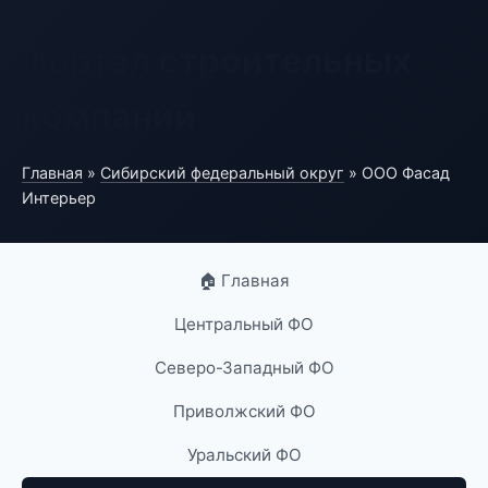
Портал строительных
компаний
Главная
»
Сибирский федеральный округ
» ООО Фасад
Интерьер
🏠 Главная
Центральный ФО
Северо-Западный ФО
Приволжский ФО
Уральский ФО