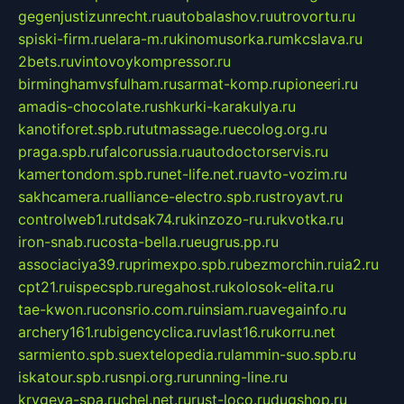
gegenjustizunrecht.ru
autobalashov.ru
utrovortu.ru
spiski-firm.ru
elara-m.ru
kinomusorka.ru
mkcslava.ru
2bets.ru
vintovoykompressor.ru
birminghamvsfulham.ru
sarmat-komp.ru
pioneeri.ru
amadis-chocolate.ru
shkurki-karakulya.ru
kanotiforet.spb.ru
tutmassage.ru
ecolog.org.ru
praga.spb.ru
falcorussia.ru
autodoctorservis.ru
kamertondom.spb.ru
net-life.net.ru
avto-vozim.ru
sakhcamera.ru
alliance-electro.spb.ru
stroyavt.ru
controlweb1.ru
tdsak74.ru
kinzozo-ru.ru
kvotka.ru
iron-snab.ru
costa-bella.ru
eugrus.pp.ru
associaciya39.ru
primexpo.spb.ru
bezmorchin.ru
ia2.ru
cpt21.ru
ispecspb.ru
regahost.ru
kolosok-elita.ru
tae-kwon.ru
consrio.com.ru
insiam.ru
avegainfo.ru
archery161.ru
bigencyclica.ru
vlast16.ru
korru.net
sarmiento.spb.su
extelopedia.ru
lammin-suo.spb.ru
iskatour.spb.ru
snpi.org.ru
running-line.ru
krygeva-spa.ru
chel.net.ru
rust-loco.ru
dugshop.ru