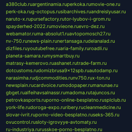
a380club.ru
argentinamia.ru
perkoka.ru
movie-one.ru
perk-oka.ru
g-octopus.ru
sibarchives.ru
andreislyusar.ru
naruto-x.ru
pursefactory.ru
tor-lyubov-i-grom.ru
spayderhed-2022.ru
movieone.ru
evro-dez.ru
webamator.ru
ma-absolut1.ru
avtopomosch27.ru
nv-750.ru
news-plain.ru
nertansaga.ru
delanalad.ru
dizfiles.ru
youtubefree.ru
aria-family.ru
roadli.ru
planeta-samara.ru
mysmartbuy.ru
matrasy-kemerovo.ru
ashanet.ru
trade-farm.ru
dotcustoms.ru
domizbrusa9x12spb.ru
autodamp.ru
narasimha.ru
djcommodities.ru
nv750.ru
x-ton.ru
newsplain.ru
cardvoice.ru
modopaper.ru
manunae.ru
gbget.ru
alfeihavsalnassr.ru
madoma.ru
tajuncos.ru
petrovkasports.ru
porno-online-besplatno.ru
splclub.ru
york-life.ru
doroga-expo.ru
ribery.ru
cleanmedicine.ru
slovar-ivrit.ru
porno-video-besplatno.ru
seks-365.ru
ovucontrol.ru
sloty-igrovyye-avtomaty.ru
ru-industriya.ru
russkoe-porno-besplatno.ru