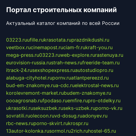
Портал строительных компаний
Актуальный каталог компаний по всей России
03223.ru
ufille.ru
krasotata.ru
prazdnikdushi.ru
veetbox.ru
cinemapost.ru
ciam-fr.ru
kraft-you.ru
mega-press.ru
03223.ru
web-explore.ru
rastenuya.ru
eurovision-russia.ru
strah-news.ru
freeride-team.ru
itrack-24.ru
sexshopexpress.ru
autostudiopro.ru
alabuga-cityhotel.ru
pornv.ru
atlantpereezd.ru
bud-em-znakomye.ru
a-cdc.ru
elektrostal-news.ru
korolevremont-market.ru
budem-znakomye.ru
oooagrosnab.ru
fpodaso.ru
emfire.ru
pro-otdelky.ru
ukrasotki.ru
seksuzbek.ru
seks-uzbek.ru
porno-vk.ru
sovratili.ru
olecoon.ru
vd-dosug.ru
adonyev.ru
rbc-news.ru
porno-skvirt.ru
krospr.ru
13autor-kolonka.ru
sormol.ru
2rich.ru
hostel-65.ru