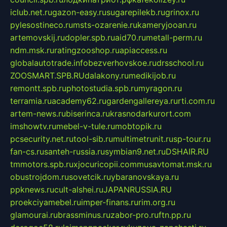
iclub.net.ru
gazon-easy.ru
sugarepilekb.ru
grinox.ru
pylesostineco.ru
msts-ozarenie.ru
kameryjooan.ru
artemovskij.ru
dopler.spb.ru
aid70.ru
metall-perm.ru
ndm.msk.ru
ratingzooshop.ru
apiaccess.ru
globalautotrade.info
bezverhovskoe.ru
drsschool.ru
ZOOSMART.SPB.RU
dalakony.ru
medikijob.ru
remontt.spb.ru
photostudia.spb.ru
myragon.ru
terramia.ru
academy62.ru
gardengallereya.ru
rti.com.ru
artem-news.ru
biserinca.ru
krasnodarkurort.com
imshowtv.ru
mebel-v-tule.ru
mobtopik.ru
pcsecurity.net.ru
tool-sib.ru
multimetrunit.ru
sp-tour.ru
fan-cs.ru
santeh-russia.ru
symbian9.net.ru
DSHAIR.RU
tmmotors.spb.ru
xjocuricopii.com
musavtomat.msk.ru
obustrojdom.ru
sovetcik.ru
ybaranovskaya.ru
ppknews.ru
cult-alshei.ru
JAPANRUSSIA.RU
proekciyamebel.ru
imper-finans.ru
rim.org.ru
glamourai.ru
brassminus.ru
zabor-pro.ru
ftn.pp.ru