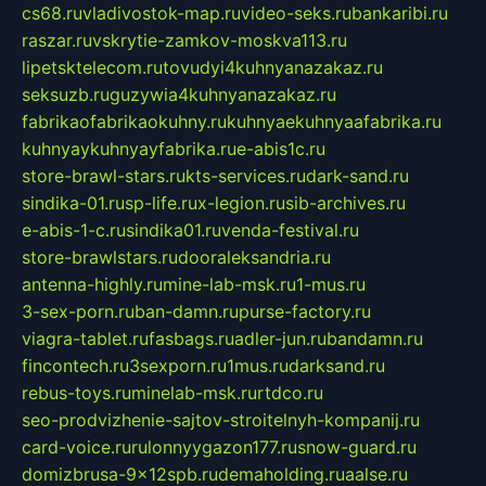
cs68.ru
vladivostok-map.ru
video-seks.ru
bankaribi.ru
raszar.ru
vskrytie-zamkov-moskva113.ru
lipetsktelecom.ru
tovudyi4kuhnyanazakaz.ru
seksuzb.ru
guzywia4kuhnyanazakaz.ru
fabrikaofabrikaokuhny.ru
kuhnyaekuhnyaafabrika.ru
kuhnyaykuhnyayfabrika.ru
e-abis1c.ru
store-brawl-stars.ru
kts-services.ru
dark-sand.ru
sindika-01.ru
sp-life.ru
x-legion.ru
sib-archives.ru
e-abis-1-c.ru
sindika01.ru
venda-festival.ru
store-brawlstars.ru
dooraleksandria.ru
antenna-highly.ru
mine-lab-msk.ru
1-mus.ru
3-sex-porn.ru
ban-damn.ru
purse-factory.ru
viagra-tablet.ru
fasbags.ru
adler-jun.ru
bandamn.ru
fincontech.ru
3sexporn.ru
1mus.ru
darksand.ru
rebus-toys.ru
minelab-msk.ru
rtdco.ru
seo-prodvizhenie-sajtov-stroitelnyh-kompanij.ru
card-voice.ru
rulonnyygazon177.ru
snow-guard.ru
domizbrusa-9x12spb.ru
demaholding.ru
aalse.ru