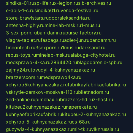
sindika-01.ru
sp-life.ru
x-legion.ru
sib-archives.ru
e-abis-1-c.ru
sindika01.ru
venda-festival.ru
store-brawlstars.ru
dooraleksandria.ru
antenna-highly.ru
mine-lab-msk.ru
1-mus.ru
3-sex-porn.ru
ban-damn.ru
purse-factory.ru
viagra-tablet.ru
fasbags.ru
adler-jun.ru
bandamn.ru
fincontech.ru
3sexporn.ru
1mus.ru
darksand.ru
rebus-toys.ru
minelab-msk.ru
alabuga-cityhotel.ru
medsprawo-4-ka.ru
2864420.ru
blagodarenie-spb.ru
zajmy24.ru
tovudyi-4-kuhnyanazakaz.ru
brazzerscom.ru
medsprawo4ka.ru
xehyroo5kuhnyanazakaz.ru
fabrikayfabrikaefabrika.ru
vskrytie-zamkov-moskva-113.ru
biletnadom.ru
zed-online.ru
pimchax.ru
brazzers-hd.ru
z-host.ru
kitubeu2kuhnyanazakaz.ru
naperekate.ru
kuhnyaofabrikaufabrik.ru
kitubeu-2-kuhnyanazakaz.ru
xehyroo-5-kuhnyanazakaz.ru
cs-68.ru
guzywia-4-kuhnyanazakaz.ru
mir-tk.ru
vlknrussia.ru