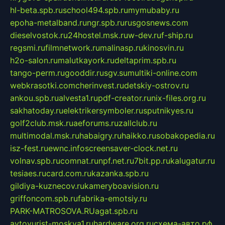
hl-beta.spb.ru
school494.spb.ru
mymubaby.ru
epoha-metalband.ru
ngr.spb.ru
rusgosnews.com
dieselvostok.ru
24hostel.msk.ru
w-dev.ru
f-ship.ru
regsmi.ru
filmnetwork.ru
malinasp.ru
kinosvin.ru
h2o-salon.ru
malutkayork.ru
deltaprim.spb.ru
tango-perm.ru
gooddir.ru
sgv.su
multiki-online.com
webkrasotki.com
cherinvest.ru
detskiy-ostrov.ru
ankou.spb.ru
alvesta1.ru
pdf-creator.ru
nix-files.org.ru
sakhatoday.ru
elektrikersymboler.ru
sputnikyes.ru
golf2club.msk.ru
aeforums.ru
zallclub.ru
multimodal.msk.ru
habaigry.ru
haikko.ru
sobakopedia.ru
isz-fest.ru
ewnc.info
screensaver-clock.net.ru
volnav.spb.ru
comnat.ru
npf.net.ru
7bit.pp.ru
kalugatur.ru
tesiaes.ru
card.com.ru
kazanka.spb.ru
gildiya-kuznecov.ru
kameryboavision.ru
griffoncom.spb.ru
fabrika-emotsiy.ru
PARK-MATROSOVA.RU
agat.spb.ru
avtoyurist-moskva1.ru
hardware.org.ru
схема-авто.рф