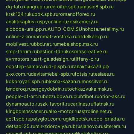
dg-lab.ru
angrup.ru
recruiter.spb.ru
music8.spb.ru
krsk124.ru
kubok.spb.ru
romanofforex.ru
analitikaplus.ru
spyonline.ru
zosikamery.ru
sloboda-ural.pp.ru
AUTO-COM.SU
hohota.net
alimy.ru
online-z.com
aromat-vostoka.ru
otdelkaexp.ru
mobilvest.ru
bbd.net.ru
mebelshop.msk.ru
smp-forum.ru
bastion-td.ru
kosmoscreative.ru
avrmotors.ru
art-galadesign.ru
tiffany-c.ru
ecostep-samara.ru
d-p.spb.ru
галактика73.рф
sko.com.ru
davitamebel-spb.ru
fotsis.ru
tesiaes.ru
kokoroyari.spb.ru
blesna-kazan.ru
mossilver.ru
lenderoq.ru
sergeydobrin.ru
tochkazvuka.msk.ru
people-of-art.ru
bezzubova.ru
clubtibet.ru
orior-aks.ru
dynamoauto.ru
szk-favorit.ru
carlines.ru
flatnsk.ru
kingbolenskaner.ru
alex-motor.ru
astroline.net.ru
act1.spb.ru
polyglot.com.ru
gidlipetsk.ru
ooo-driada.ru
detsad125.ru
mir-zdoroviya.ru
bruslanovo.ru
siterem.ru
council.spb.ru
лодкипатриот.рф
kafekolizey.ru