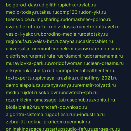
belgorod-day.ru
digilith.ru
pichkurovlab.ru
medic-today.ru
taksu.ru
comp123.ru
don-ykt.ru
teensvoice.ru
imgsharing.ru
domashnee-porno.ru
eva-elfie.ru
foto-tur.ru
biz-doska.ru
metropoltravel.ru
veslo-i-yakor.ru
borodino-media.ru
rostotsky.ru
regionufa.ru
weiss-bet.ru
zaryna.ru
casinotablet.ru
universalia.ru
remont-mebeli-moscow.ru
termomur.ru
clubfisher.ru
remstirufa.ru
erdamchi.ru
doramamama.ru
muraviovka-park.ru
worldofwoman.ru
clean-dreams.ru
arkrym.ru
kristinita.ru
dircomputer.ru
healthenter.ru
textexperts.ru
pivnaya-kruzhka.ru
kinofilmy-2021.ru
demolalapaluza.ru
tanyavanya.ru
remstir-tolyatti.ru
msdip.ru
jdol.ru
sokolovr.ru
newtech-spb.ru
rezemkleim.ru
massage-tai.ru
seonub.ru
zvonitut.ru
biolisichka24.ru
mncraft-download.ru
algoritm-sistema.ru
godflesh.ru
ru-industria.ru
zebra-tlt.ru
okna-proficom.ru
erynok.ru
onlinekinospace.ru
startupstudio-fefu.ru
zarges-ru.ru