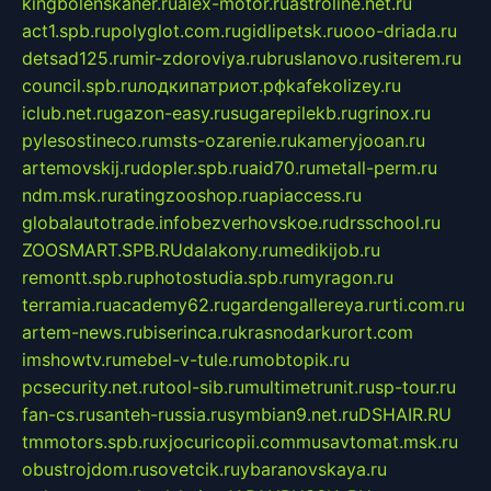
kingbolenskaner.ru
alex-motor.ru
astroline.net.ru
act1.spb.ru
polyglot.com.ru
gidlipetsk.ru
ooo-driada.ru
detsad125.ru
mir-zdoroviya.ru
bruslanovo.ru
siterem.ru
council.spb.ru
лодкипатриот.рф
kafekolizey.ru
iclub.net.ru
gazon-easy.ru
sugarepilekb.ru
grinox.ru
pylesostineco.ru
msts-ozarenie.ru
kameryjooan.ru
artemovskij.ru
dopler.spb.ru
aid70.ru
metall-perm.ru
ndm.msk.ru
ratingzooshop.ru
apiaccess.ru
globalautotrade.info
bezverhovskoe.ru
drsschool.ru
ZOOSMART.SPB.RU
dalakony.ru
medikijob.ru
remontt.spb.ru
photostudia.spb.ru
myragon.ru
terramia.ru
academy62.ru
gardengallereya.ru
rti.com.ru
artem-news.ru
biserinca.ru
krasnodarkurort.com
imshowtv.ru
mebel-v-tule.ru
mobtopik.ru
pcsecurity.net.ru
tool-sib.ru
multimetrunit.ru
sp-tour.ru
fan-cs.ru
santeh-russia.ru
symbian9.net.ru
DSHAIR.RU
tmmotors.spb.ru
xjocuricopii.com
musavtomat.msk.ru
obustrojdom.ru
sovetcik.ru
ybaranovskaya.ru