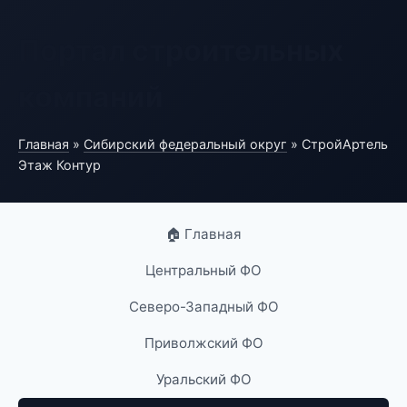
Портал строительных
компаний
Главная
»
Сибирский федеральный округ
» СтройАртель
Этаж Контур
🏠 Главная
Центральный ФО
Северо-Западный ФО
Приволжский ФО
Уральский ФО