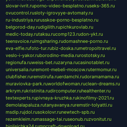
slovar-ivrit.ru
porno-video-besplatno.ru
seks-365.ru
ovucontrol.ru
sloty-igrovyye-avtomaty.ru
ru-industriya.ru
russkoe-porno-besplatno.ru
belgorod-day.ru
digilith.ru
pichkurovlab.ru
medic-today.ru
taksu.ru
comp123.ru
don-ykt.ru
teensvoice.ru
imgsharing.ru
domashnee-porno.ru
eva-elfie.ru
foto-tur.ru
biz-doska.ru
metropoltravel.ru
veslo-i-yakor.ru
borodino-media.ru
rostotsky.ru
regionufa.ru
weiss-bet.ru
zaryna.ru
casinotablet.ru
universalia.ru
remont-mebeli-moscow.ru
termomur.ru
clubfisher.ru
remstirufa.ru
erdamchi.ru
doramamama.ru
muraviovka-park.ru
worldofwoman.ru
clean-dreams.ru
arkrym.ru
kristinita.ru
dircomputer.ru
healthenter.ru
textexperts.ru
pivnaya-kruzhka.ru
kinofilmy-2021.ru
demolalapaluza.ru
tanyavanya.ru
remstir-tolyatti.ru
msdip.ru
jdol.ru
sokolovr.ru
newtech-spb.ru
rezemkleim.ru
massage-tai.ru
seonub.ru
zvonitut.ru
biolisichka24.ru
mncraft-download.ru