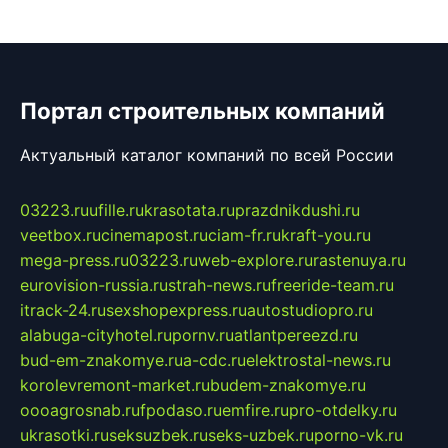
Портал строительных компаний
Актуальный каталог компаний по всей России
03223.ru
ufille.ru
krasotata.ru
prazdnikdushi.ru
veetbox.ru
cinemapost.ru
ciam-fr.ru
kraft-you.ru
mega-press.ru
03223.ru
web-explore.ru
rastenuya.ru
eurovision-russia.ru
strah-news.ru
freeride-team.ru
itrack-24.ru
sexshopexpress.ru
autostudiopro.ru
alabuga-cityhotel.ru
pornv.ru
atlantpereezd.ru
bud-em-znakomye.ru
a-cdc.ru
elektrostal-news.ru
korolevremont-market.ru
budem-znakomye.ru
oooagrosnab.ru
fpodaso.ru
emfire.ru
pro-otdelky.ru
ukrasotki.ru
seksuzbek.ru
seks-uzbek.ru
porno-vk.ru