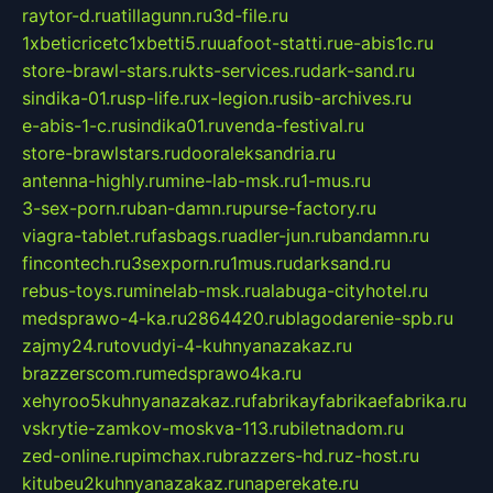
raytor-d.ru
atillagunn.ru
3d-file.ru
1xbeticricetc1xbetti5.ru
uafoot-statti.ru
e-abis1c.ru
store-brawl-stars.ru
kts-services.ru
dark-sand.ru
sindika-01.ru
sp-life.ru
x-legion.ru
sib-archives.ru
e-abis-1-c.ru
sindika01.ru
venda-festival.ru
store-brawlstars.ru
dooraleksandria.ru
antenna-highly.ru
mine-lab-msk.ru
1-mus.ru
3-sex-porn.ru
ban-damn.ru
purse-factory.ru
viagra-tablet.ru
fasbags.ru
adler-jun.ru
bandamn.ru
fincontech.ru
3sexporn.ru
1mus.ru
darksand.ru
rebus-toys.ru
minelab-msk.ru
alabuga-cityhotel.ru
medsprawo-4-ka.ru
2864420.ru
blagodarenie-spb.ru
zajmy24.ru
tovudyi-4-kuhnyanazakaz.ru
brazzerscom.ru
medsprawo4ka.ru
xehyroo5kuhnyanazakaz.ru
fabrikayfabrikaefabrika.ru
vskrytie-zamkov-moskva-113.ru
biletnadom.ru
zed-online.ru
pimchax.ru
brazzers-hd.ru
z-host.ru
kitubeu2kuhnyanazakaz.ru
naperekate.ru