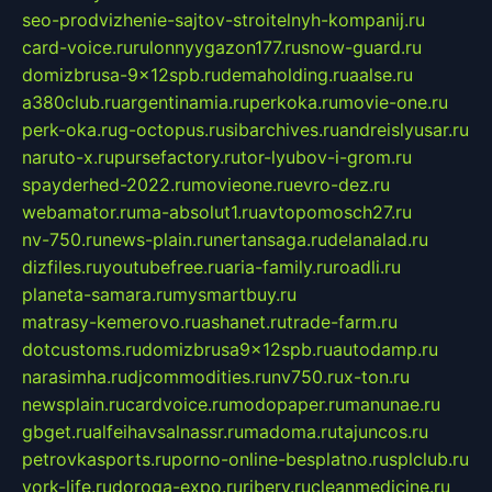
seo-prodvizhenie-sajtov-stroitelnyh-kompanij.ru
card-voice.ru
rulonnyygazon177.ru
snow-guard.ru
domizbrusa-9x12spb.ru
demaholding.ru
aalse.ru
a380club.ru
argentinamia.ru
perkoka.ru
movie-one.ru
perk-oka.ru
g-octopus.ru
sibarchives.ru
andreislyusar.ru
naruto-x.ru
pursefactory.ru
tor-lyubov-i-grom.ru
spayderhed-2022.ru
movieone.ru
evro-dez.ru
webamator.ru
ma-absolut1.ru
avtopomosch27.ru
nv-750.ru
news-plain.ru
nertansaga.ru
delanalad.ru
dizfiles.ru
youtubefree.ru
aria-family.ru
roadli.ru
planeta-samara.ru
mysmartbuy.ru
matrasy-kemerovo.ru
ashanet.ru
trade-farm.ru
dotcustoms.ru
domizbrusa9x12spb.ru
autodamp.ru
narasimha.ru
djcommodities.ru
nv750.ru
x-ton.ru
newsplain.ru
cardvoice.ru
modopaper.ru
manunae.ru
gbget.ru
alfeihavsalnassr.ru
madoma.ru
tajuncos.ru
petrovkasports.ru
porno-online-besplatno.ru
splclub.ru
york-life.ru
doroga-expo.ru
ribery.ru
cleanmedicine.ru