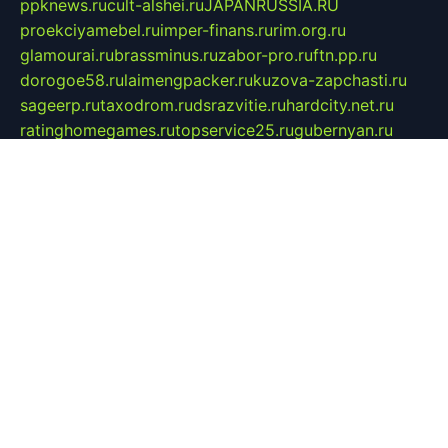
ppknews.ru
cult-alshei.ru
JAPANRUSSIA.RU
proekciyamebel.ru
imper-finans.ru
rim.org.ru
glamourai.ru
brassminus.ru
zabor-pro.ru
ftn.pp.ru
dorogoe58.ru
laimengpacker.ru
kuzova-zapchasti.ru
sageerp.ru
taxodrom.ru
dsrazvitie.ru
hardcity.net.ru
ratinghomegames.ru
topservice25.ru
gubernyan.ru
gtglasslined.ru
ii4.ru
tssport.spb.ru
andorra24.com
blackwallstreet.ru
oboimos.ru
optim-doors.com.ru
ikuch.ru
nycr.org.ru
npa21.ru
vremya-ch.spb.ru
desert000.ru
ivtorgi.ru
ifiori.ru
catalog-statei.ru
dcv.org.ru
spetsmaster174.ru
ipkameryhiseeu.ru
dum26.ru
ruspol.spb.ru
fr-opendp.ru
kam-solnyshko.ru
cheyenne-arapaho.ru
sevzapmetal.spb.ru
ted-lapidus.spb.ru
parasite-eliminator.ru
sigma-complete.ru
modernworld.ru
dama-moda.ru
eholot-group.ru
sk-nvkz.ru
DRONGOLD.RU
democratia2.ru
i-farmer.ru
mass-sport.org
jablonex.spb.ru
bookmess.ru
linkword.ru