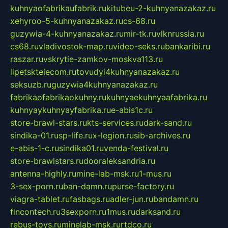
kuhnyaofabrikaufabrik.ru
kitubeu-2-kuhnyanazakaz.ru
xehyroo-5-kuhnyanazakaz.ru
cs-68.ru
guzywia-4-kuhnyanazakaz.ru
mir-tk.ru
vlknrussia.ru
cs68.ru
vladivostok-map.ru
video-seks.ru
bankaribi.ru
raszar.ru
vskrytie-zamkov-moskva113.ru
lipetsktelecom.ru
tovudyi4kuhnyanazakaz.ru
seksuzb.ru
guzywia4kuhnyanazakaz.ru
fabrikaofabrikaokuhny.ru
kuhnyaekuhnyaafabrika.ru
kuhnyaykuhnyayfabrika.ru
e-abis1c.ru
store-brawl-stars.ru
kts-services.ru
dark-sand.ru
sindika-01.ru
sp-life.ru
x-legion.ru
sib-archives.ru
e-abis-1-c.ru
sindika01.ru
venda-festival.ru
store-brawlstars.ru
dooraleksandria.ru
antenna-highly.ru
mine-lab-msk.ru
1-mus.ru
3-sex-porn.ru
ban-damn.ru
purse-factory.ru
viagra-tablet.ru
fasbags.ru
adler-jun.ru
bandamn.ru
fincontech.ru
3sexporn.ru
1mus.ru
darksand.ru
rebus-toys.ru
minelab-msk.ru
rtdco.ru