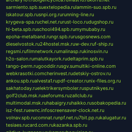
sarmiento.spb.su
extelopedia.ru
lammin-suo.spb.ru
iskatour.spb.ru
snpi.org.ru
running-line.ru
krygeva-spa.ru
chel.net.ru
rust-loco.ru
dugshop.ru
hl-beta.spb.ru
school494.spb.ru
mymubaby.ru
epoha-metalband.ru
ngr.spb.ru
rusgosnews.com
dieselvostok.ru
24hostel.msk.ru
w-dev.ru
f-ship.ru
regsmi.ru
filmnetwork.ru
malinasp.ru
kinosvin.ru
h2o-salon.ru
malutkayork.ru
deltaprim.spb.ru
tango-perm.ru
gooddir.ru
sgv.su
multiki-online.com
webkrasotki.com
cherinvest.ru
detskiy-ostrov.ru
ankou.spb.ru
alvesta1.ru
pdf-creator.ru
nix-files.org.ru
sakhatoday.ru
elektrikersymboler.ru
sputnikyes.ru
golf2club.msk.ru
aeforums.ru
zallclub.ru
multimodal.msk.ru
habaigry.ru
haikko.ru
sobakopedia.ru
isz-fest.ru
ewnc.info
screensaver-clock.net.ru
volnav.spb.ru
comnat.ru
npf.net.ru
7bit.pp.ru
kalugatur.ru
tesiaes.ru
card.com.ru
kazanka.spb.ru