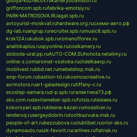
gildiya-kuznecov.ru
kameryboavision.ru
griffoncom.spb.ru
fabrika-emotsiy.ru
PARK-MATROSOVA.RU
agat.spb.ru
avtoyurist-moskva1.ru
hardware.org.ru
схема-авто.рф
dg-lab.ru
angrup.ru
recruiter.spb.ru
music8.spb.ru
krsk124.ru
kubok.spb.ru
romanofforex.ru
analitikaplus.ru
spyonline.ru
zosikamery.ru
sloboda-ural.pp.ru
AUTO-COM.SU
hohota.net
alimy.ru
online-z.com
aromat-vostoka.ru
otdelkaexp.ru
mobilvest.ru
bbd.net.ru
mebelshop.msk.ru
smp-forum.ru
bastion-td.ru
kosmoscreative.ru
avrmotors.ru
art-galadesign.ru
tiffany-c.ru
ecostep-samara.ru
d-p.spb.ru
галактика73.рф
sko.com.ru
davitamebel-spb.ru
fotsis.ru
tesiaes.ru
kokoroyari.spb.ru
blesna-kazan.ru
mossilver.ru
lenderoq.ru
sergeydobrin.ru
tochkazvuka.msk.ru
people-of-art.ru
bezzubova.ru
clubtibet.ru
orior-aks.ru
dynamoauto.ru
szk-favorit.ru
carlines.ru
flatnsk.ru