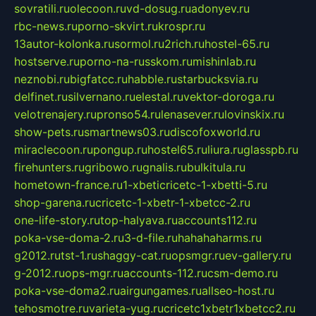
sovratili.ru
olecoon.ru
vd-dosug.ru
adonyev.ru
rbc-news.ru
porno-skvirt.ru
krospr.ru
13autor-kolonka.ru
sormol.ru
2rich.ru
hostel-65.ru
hostserve.ru
porno-na-russkom.ru
mishinlab.ru
neznobi.ru
bigfatcc.ru
habble.ru
starbucksvia.ru
delfinet.ru
silvernano.ru
elestal.ru
vektor-doroga.ru
velotrenajery.ru
pronso54.ru
lenasever.ru
lovinskix.ru
show-pets.ru
smartnews03.ru
discofoxworld.ru
miraclecoon.ru
pongup.ru
hostel65.ru
liura.ru
glasspb.ru
firehunters.ru
gribowo.ru
gnalis.ru
bulkitula.ru
hometown-france.ru
1-xbeticricetc-1-xbetti-5.ru
shop-garena.ru
cricetc-1-xbetr-1-xbetcc-2.ru
one-life-story.ru
top-halyava.ru
accounts112.ru
poka-vse-doma-2.ru
3-d-file.ru
hahahaharms.ru
g2012.ru
tst-1.ru
shaggy-cat.ru
opsmgr.ru
ev-gallery.ru
g-2012.ru
ops-mgr.ru
accounts-112.ru
csm-demo.ru
poka-vse-doma2.ru
airgungames.ru
allseo-host.ru
tehosmotre.ru
varieta-yug.ru
cricetc1xbetr1xbetcc2.ru