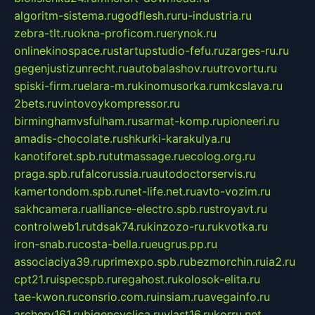
algoritm-sistema.ru
godflesh.ru
ru-industria.ru
zebra-tlt.ru
okna-proficom.ru
erynok.ru
onlinekinospace.ru
startupstudio-fefu.ru
zarges-ru.ru
gegenjustizunrecht.ru
autobalashov.ru
utrovortu.ru
spiski-firm.ru
elara-m.ru
kinomusorka.ru
mkcslava.ru
2bets.ru
vintovoykompressor.ru
birminghamvsfulham.ru
sarmat-komp.ru
pioneeri.ru
amadis-chocolate.ru
shkurki-karakulya.ru
kanotiforet.spb.ru
tutmassage.ru
ecolog.org.ru
praga.spb.ru
falcorussia.ru
autodoctorservis.ru
kamertondom.spb.ru
net-life.net.ru
avto-vozim.ru
sakhcamera.ru
alliance-electro.spb.ru
stroyavt.ru
controlweb1.ru
tdsak74.ru
kinzozo-ru.ru
kvotka.ru
iron-snab.ru
costa-bella.ru
eugrus.pp.ru
associaciya39.ru
primexpo.spb.ru
bezmorchin.ru
ia2.ru
cpt21.ru
ispecspb.ru
regahost.ru
kolosok-elita.ru
tae-kwon.ru
consrio.com.ru
insiam.ru
avegainfo.ru
archery161.ru
bigencyclica.ru
vlast16.ru
korru.net