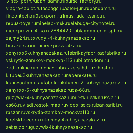
3-sex-porn.ru
ban-damn.ru
purse-factory.ru
viagra-tablet.ru
fasbags.ru
adler-jun.ru
bandamn.ru
fincontech.ru
3sexporn.ru
1mus.ru
darksand.ru
rebus-toys.ru
minelab-msk.ru
alabuga-cityhotel.ru
medsprawo-4-ka.ru
2864420.ru
blagodarenie-spb.ru
zajmy24.ru
tovudyi-4-kuhnyanazakaz.ru
brazzerscom.ru
medsprawo4ka.ru
xehyroo5kuhnyanazakaz.ru
fabrikayfabrikaefabrika.ru
vskrytie-zamkov-moskva-113.ru
biletnadom.ru
zed-online.ru
pimchax.ru
brazzers-hd.ru
z-host.ru
kitubeu2kuhnyanazakaz.ru
naperekate.ru
kuhnyaofabrikaufabrik.ru
kitubeu-2-kuhnyanazakaz.ru
xehyroo-5-kuhnyanazakaz.ru
cs-68.ru
guzywia-4-kuhnyanazakaz.ru
mir-tk.ru
vlknrussia.ru
cs68.ru
vladivostok-map.ru
video-seks.ru
bankaribi.ru
raszar.ru
vskrytie-zamkov-moskva113.ru
lipetsktelecom.ru
tovudyi4kuhnyanazakaz.ru
seksuzb.ru
guzywia4kuhnyanazakaz.ru