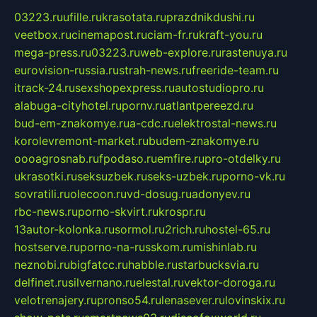
03223.ru
ufille.ru
krasotata.ru
prazdnikdushi.ru
veetbox.ru
cinemapost.ru
ciam-fr.ru
kraft-you.ru
mega-press.ru
03223.ru
web-explore.ru
rastenuya.ru
eurovision-russia.ru
strah-news.ru
freeride-team.ru
itrack-24.ru
sexshopexpress.ru
autostudiopro.ru
alabuga-cityhotel.ru
pornv.ru
atlantpereezd.ru
bud-em-znakomye.ru
a-cdc.ru
elektrostal-news.ru
korolevremont-market.ru
budem-znakomye.ru
oooagrosnab.ru
fpodaso.ru
emfire.ru
pro-otdelky.ru
ukrasotki.ru
seksuzbek.ru
seks-uzbek.ru
porno-vk.ru
sovratili.ru
olecoon.ru
vd-dosug.ru
adonyev.ru
rbc-news.ru
porno-skvirt.ru
krospr.ru
13autor-kolonka.ru
sormol.ru
2rich.ru
hostel-65.ru
hostserve.ru
porno-na-russkom.ru
mishinlab.ru
neznobi.ru
bigfatcc.ru
habble.ru
starbucksvia.ru
delfinet.ru
silvernano.ru
elestal.ru
vektor-doroga.ru
velotrenajery.ru
pronso54.ru
lenasever.ru
lovinskix.ru