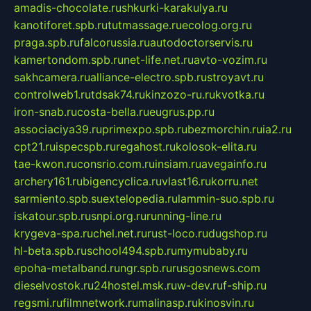
amadis-chocolate.ru
shkurki-karakulya.ru
kanotiforet.spb.ru
tutmassage.ru
ecolog.org.ru
praga.spb.ru
falcorussia.ru
autodoctorservis.ru
kamertondom.spb.ru
net-life.net.ru
avto-vozim.ru
sakhcamera.ru
alliance-electro.spb.ru
stroyavt.ru
controlweb1.ru
tdsak74.ru
kinzozo-ru.ru
kvotka.ru
iron-snab.ru
costa-bella.ru
eugrus.pp.ru
associaciya39.ru
primexpo.spb.ru
bezmorchin.ru
ia2.ru
cpt21.ru
ispecspb.ru
regahost.ru
kolosok-elita.ru
tae-kwon.ru
consrio.com.ru
insiam.ru
avegainfo.ru
archery161.ru
bigencyclica.ru
vlast16.ru
korru.net
sarmiento.spb.su
extelopedia.ru
lammin-suo.spb.ru
iskatour.spb.ru
snpi.org.ru
running-line.ru
krygeva-spa.ru
chel.net.ru
rust-loco.ru
dugshop.ru
hl-beta.spb.ru
school494.spb.ru
mymubaby.ru
epoha-metalband.ru
ngr.spb.ru
rusgosnews.com
dieselvostok.ru
24hostel.msk.ru
w-dev.ru
f-ship.ru
regsmi.ru
filmnetwork.ru
malinasp.ru
kinosvin.ru