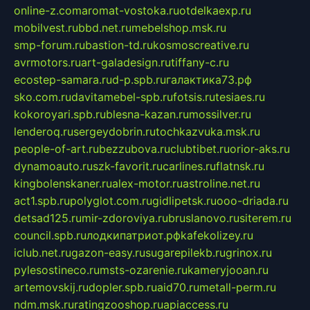
online-z.com
aromat-vostoka.ru
otdelkaexp.ru
mobilvest.ru
bbd.net.ru
mebelshop.msk.ru
smp-forum.ru
bastion-td.ru
kosmoscreative.ru
avrmotors.ru
art-galadesign.ru
tiffany-c.ru
ecostep-samara.ru
d-p.spb.ru
галактика73.рф
sko.com.ru
davitamebel-spb.ru
fotsis.ru
tesiaes.ru
kokoroyari.spb.ru
blesna-kazan.ru
mossilver.ru
lenderoq.ru
sergeydobrin.ru
tochkazvuka.msk.ru
people-of-art.ru
bezzubova.ru
clubtibet.ru
orior-aks.ru
dynamoauto.ru
szk-favorit.ru
carlines.ru
flatnsk.ru
kingbolenskaner.ru
alex-motor.ru
astroline.net.ru
act1.spb.ru
polyglot.com.ru
gidlipetsk.ru
ooo-driada.ru
detsad125.ru
mir-zdoroviya.ru
bruslanovo.ru
siterem.ru
council.spb.ru
лодкипатриот.рф
kafekolizey.ru
iclub.net.ru
gazon-easy.ru
sugarepilekb.ru
grinox.ru
pylesostineco.ru
msts-ozarenie.ru
kameryjooan.ru
artemovskij.ru
dopler.spb.ru
aid70.ru
metall-perm.ru
ndm.msk.ru
ratingzooshop.ru
apiaccess.ru