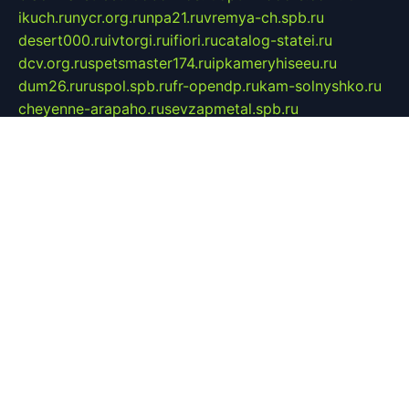
ikuch.ru
nycr.org.ru
npa21.ru
vremya-ch.spb.ru
desert000.ru
ivtorgi.ru
ifiori.ru
catalog-statei.ru
dcv.org.ru
spetsmaster174.ru
ipkameryhiseeu.ru
dum26.ru
ruspol.spb.ru
fr-opendp.ru
kam-solnyshko.ru
cheyenne-arapaho.ru
sevzapmetal.spb.ru
ted-lapidus.spb.ru
parasite-eliminator.ru
sigma-complete.ru
modernworld.ru
dama-moda.ru
eholot-group.ru
sk-nvkz.ru
DRONGOLD.RU
democratia2.ru
i-farmer.ru
mass-sport.org
jablonex.spb.ru
bookmess.ru
linkword.ru
refineua.com.ru
cs-spec.net.ru
altay-mebel.ru
DNK-THEATRE.RU
mechaniks.spb.ru
ipcamtechage.ru
skosta.ru
a-sun.ru
stroy-ldsp.ru
snowlands.org.ru
childrensshoes.ru
mrlizzy.ru
mebelsofiakrd.ru
bulizhenko.ru
rumantick.net.ru
mtszerno.ru
daily-fishing.ru
glushiteli-v-spb.ru
megasat.org.ru
localization.net.ru
flyingfish.pp.ru
ds5teremok.ru
aclib.spb.ru
komissionka30.ru
mag-profit.ru