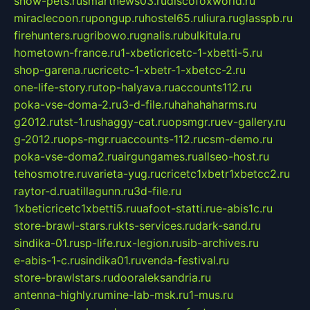
show-pets.ru
smartnews03.ru
discofoxworld.ru
miraclecoon.ru
pongup.ru
hostel65.ru
liura.ru
glasspb.ru
firehunters.ru
gribowo.ru
gnalis.ru
bulkitula.ru
hometown-france.ru
1-xbeticricetc-1-xbetti-5.ru
shop-garena.ru
cricetc-1-xbetr-1-xbetcc-2.ru
one-life-story.ru
top-halyava.ru
accounts112.ru
poka-vse-doma-2.ru
3-d-file.ru
hahahaharms.ru
g2012.ru
tst-1.ru
shaggy-cat.ru
opsmgr.ru
ev-gallery.ru
g-2012.ru
ops-mgr.ru
accounts-112.ru
csm-demo.ru
poka-vse-doma2.ru
airgungames.ru
allseo-host.ru
tehosmotre.ru
varieta-yug.ru
cricetc1xbetr1xbetcc2.ru
raytor-d.ru
atillagunn.ru
3d-file.ru
1xbeticricetc1xbetti5.ru
uafoot-statti.ru
e-abis1c.ru
store-brawl-stars.ru
kts-services.ru
dark-sand.ru
sindika-01.ru
sp-life.ru
x-legion.ru
sib-archives.ru
e-abis-1-c.ru
sindika01.ru
venda-festival.ru
store-brawlstars.ru
dooraleksandria.ru
antenna-highly.ru
mine-lab-msk.ru
1-mus.ru