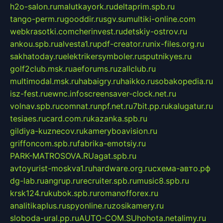
h2o-salon.ru
malutkayork.ru
deltaprim.spb.ru
tango-perm.ru
gooddir.ru
sgv.su
multiki-online.com
webkrasotki.com
cherinvest.ru
detskiy-ostrov.ru
ankou.spb.ru
alvesta1.ru
pdf-creator.ru
nix-files.org.ru
sakhatoday.ru
elektrikersymboler.ru
sputnikyes.ru
golf2club.msk.ru
aeforums.ru
zallclub.ru
multimodal.msk.ru
habaigry.ru
haikko.ru
sobakopedia.ru
isz-fest.ru
ewnc.info
screensaver-clock.net.ru
volnav.spb.ru
comnat.ru
npf.net.ru
7bit.pp.ru
kalugatur.ru
tesiaes.ru
card.com.ru
kazanka.spb.ru
gildiya-kuznecov.ru
kameryboavision.ru
griffoncom.spb.ru
fabrika-emotsiy.ru
PARK-MATROSOVA.RU
agat.spb.ru
avtoyurist-moskva1.ru
hardware.org.ru
схема-авто.рф
dg-lab.ru
angrup.ru
recruiter.spb.ru
music8.spb.ru
krsk124.ru
kubok.spb.ru
romanofforex.ru
analitikaplus.ru
spyonline.ru
zosikamery.ru
sloboda-ural.pp.ru
AUTO-COM.SU
hohota.net
alimy.ru