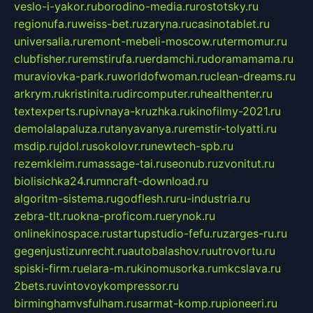
veslo-i-yakor.ru
borodino-media.ru
rostotsky.ru
regionufa.ru
weiss-bet.ru
zaryna.ru
casinotablet.ru
universalia.ru
remont-mebeli-moscow.ru
termomur.ru
clubfisher.ru
remstirufa.ru
erdamchi.ru
doramamama.ru
muraviovka-park.ru
worldofwoman.ru
clean-dreams.ru
arkrym.ru
kristinita.ru
dircomputer.ru
healthenter.ru
textexperts.ru
pivnaya-kruzhka.ru
kinofilmy-2021.ru
demolalapaluza.ru
tanyavanya.ru
remstir-tolyatti.ru
msdip.ru
jdol.ru
sokolovr.ru
newtech-spb.ru
rezemkleim.ru
massage-tai.ru
seonub.ru
zvonitut.ru
biolisichka24.ru
mncraft-download.ru
algoritm-sistema.ru
godflesh.ru
ru-industria.ru
zebra-tlt.ru
okna-proficom.ru
erynok.ru
onlinekinospace.ru
startupstudio-fefu.ru
zarges-ru.ru
gegenjustizunrecht.ru
autobalashov.ru
utrovortu.ru
spiski-firm.ru
elara-m.ru
kinomusorka.ru
mkcslava.ru
2bets.ru
vintovoykompressor.ru
birminghamvsfulham.ru
sarmat-komp.ru
pioneeri.ru