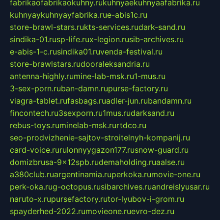
fabrikaofabrikaokuhny.ru
kuhnyaekuhnyaafabrika.ru
kuhnyaykuhnyayfabrika.ru
e-abis1c.ru
store-brawl-stars.ru
kts-services.ru
dark-sand.ru
sindika-01.ru
sp-life.ru
x-legion.ru
sib-archives.ru
e-abis-1-c.ru
sindika01.ru
venda-festival.ru
store-brawlstars.ru
dooraleksandria.ru
antenna-highly.ru
mine-lab-msk.ru
1-mus.ru
3-sex-porn.ru
ban-damn.ru
purse-factory.ru
viagra-tablet.ru
fasbags.ru
adler-jun.ru
bandamn.ru
fincontech.ru
3sexporn.ru
1mus.ru
darksand.ru
rebus-toys.ru
minelab-msk.ru
rtdco.ru
seo-prodvizhenie-sajtov-stroitelnyh-kompanij.ru
card-voice.ru
rulonnyygazon177.ru
snow-guard.ru
domizbrusa-9x12spb.ru
demaholding.ru
aalse.ru
a380club.ru
argentinamia.ru
perkoka.ru
movie-one.ru
perk-oka.ru
g-octopus.ru
sibarchives.ru
andreislyusar.ru
naruto-x.ru
pursefactory.ru
tor-lyubov-i-grom.ru
spayderhed-2022.ru
movieone.ru
evro-dez.ru