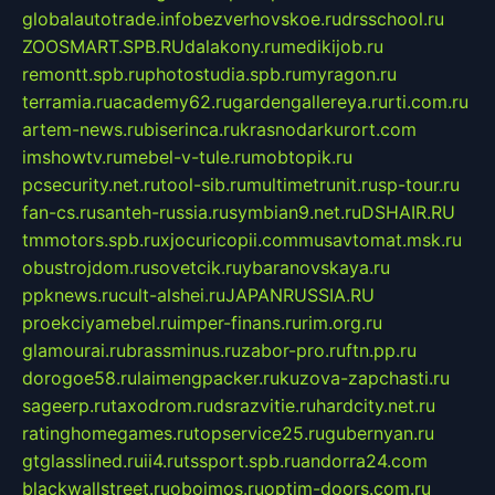
globalautotrade.info
bezverhovskoe.ru
drsschool.ru
ZOOSMART.SPB.RU
dalakony.ru
medikijob.ru
remontt.spb.ru
photostudia.spb.ru
myragon.ru
terramia.ru
academy62.ru
gardengallereya.ru
rti.com.ru
artem-news.ru
biserinca.ru
krasnodarkurort.com
imshowtv.ru
mebel-v-tule.ru
mobtopik.ru
pcsecurity.net.ru
tool-sib.ru
multimetrunit.ru
sp-tour.ru
fan-cs.ru
santeh-russia.ru
symbian9.net.ru
DSHAIR.RU
tmmotors.spb.ru
xjocuricopii.com
musavtomat.msk.ru
obustrojdom.ru
sovetcik.ru
ybaranovskaya.ru
ppknews.ru
cult-alshei.ru
JAPANRUSSIA.RU
proekciyamebel.ru
imper-finans.ru
rim.org.ru
glamourai.ru
brassminus.ru
zabor-pro.ru
ftn.pp.ru
dorogoe58.ru
laimengpacker.ru
kuzova-zapchasti.ru
sageerp.ru
taxodrom.ru
dsrazvitie.ru
hardcity.net.ru
ratinghomegames.ru
topservice25.ru
gubernyan.ru
gtglasslined.ru
ii4.ru
tssport.spb.ru
andorra24.com
blackwallstreet.ru
oboimos.ru
optim-doors.com.ru