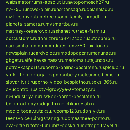
webamator.ru
ma-absolut1.ru
avtopomosch27.ru
nv-750.ru
news-plain.ru
nertansaga.ru
delanalad.ru
dizfiles.ru
youtubefree.ru
aria-family.ru
roadli.ru
planeta-samara.ru
mysmartbuy.ru
matrasy-kemerovo.ru
ashanet.ru
trade-farm.ru
dotcustoms.ru
domizbrusa9x12spb.ru
autodamp.ru
narasimha.ru
djcommodities.ru
nv750.ru
x-ton.ru
newsplain.ru
cardvoice.ru
modopaper.ru
manunae.ru
gbget.ru
alfeihavsalnassr.ru
madoma.ru
tajuncos.ru
petrovkasports.ru
porno-online-besplatno.ru
splclub.ru
york-life.ru
doroga-expo.ru
ribery.ru
cleanmedicine.ru
slovar-ivrit.ru
porno-video-besplatno.ru
seks-365.ru
ovucontrol.ru
sloty-igrovyye-avtomaty.ru
ru-industriya.ru
russkoe-porno-besplatno.ru
belgorod-day.ru
digilith.ru
pichkurovlab.ru
medic-today.ru
taksu.ru
comp123.ru
don-ykt.ru
teensvoice.ru
imgsharing.ru
domashnee-porno.ru
eva-elfie.ru
foto-tur.ru
biz-doska.ru
metropoltravel.ru