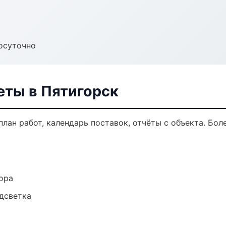
осуточно
еты в Пятигорск
лан работ, календарь поставок, отчёты с объекта. Боле
ора
одсветка