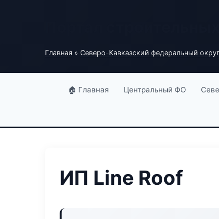
Портал строительны
Главная
»
Северо-Кавказский федеральный окру
🏠 Главная
Центральный ФО
Севе
ИП Line Roof