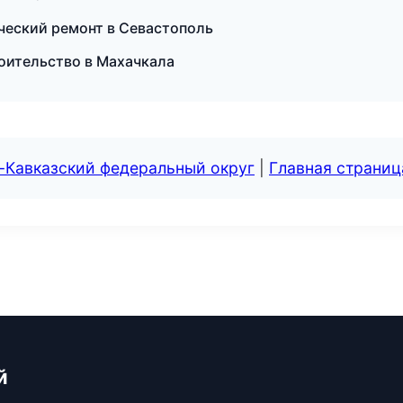
ческий ремонт в Севастополь
оительство в Махачкала
-Кавказский федеральный округ
|
Главная страниц
й