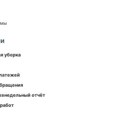
емы
ми
ая уборка
платежей
обращения
женедельный отчёт
 работ