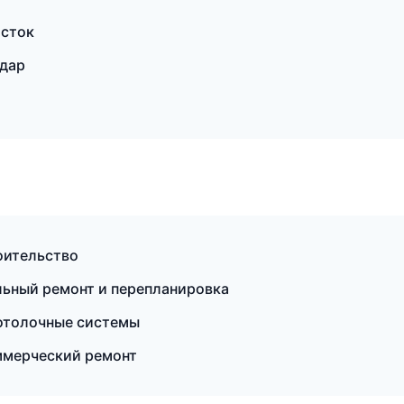
осток
дар
оительство
ьный ремонт и перепланировка
отолочные системы
ммерческий ремонт