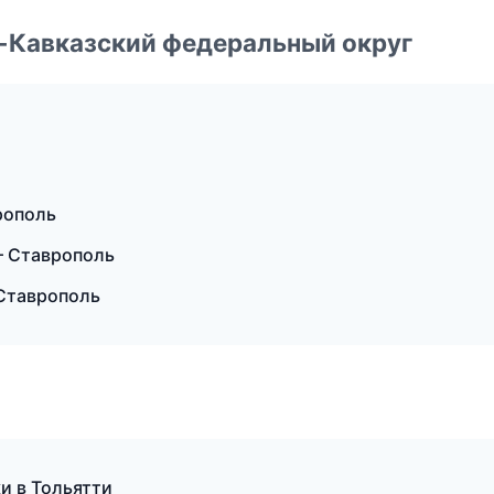
о-Кавказский федеральный округ
рополь
— Ставрополь
Ставрополь
и в Тольятти