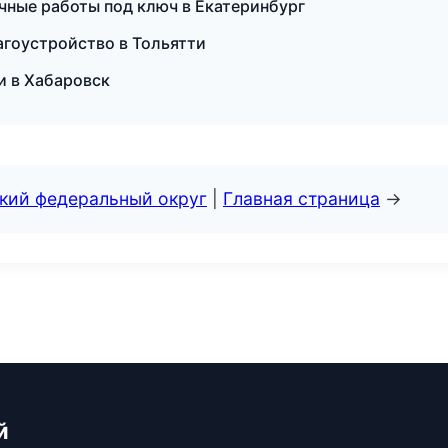
ные работы под ключ в Екатеринбург
гоустройство в Тольятти
и в Хабаровск
ский федеральный округ
|
Главная страница
→
й