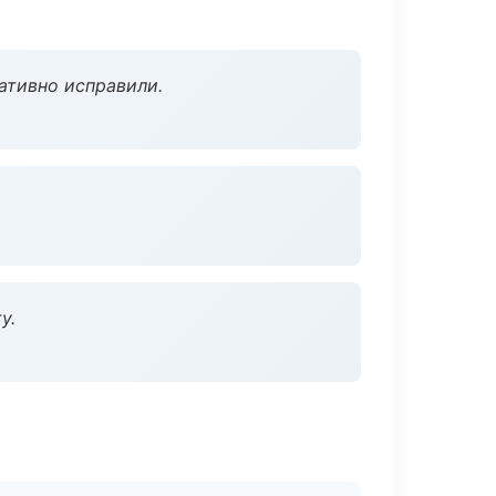
ативно исправили.
у.