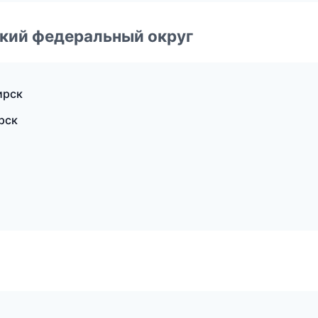
ский федеральный округ
ирск
рск