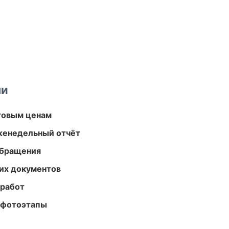
ми
птовым ценам
женедельный отчёт
обращения
их документов
 работ
 фотоэтапы