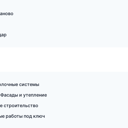
аново
дар
олочные системы
Фасады и утепление
е строительство
ые работы под ключ