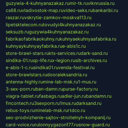
guzywia-4-kuhnyanazakaz.ru
mir-tk.ru
vlknrussia.ru
cs68.ru
vladivostok-map.ru
video-seks.ru
bankaribi.ru
raszar.ru
vskrytie-zamkov-moskva113.ru
lipetsktelecom.ru
tovudyi4kuhnyanazakaz.ru
seksuzb.ru
guzywia4kuhnyanazakaz.ru
fabrikaofabrikaokuhny.ru
kuhnyaekuhnyaafabrika.ru
kuhnyaykuhnyayfabrika.ru
e-abis1c.ru
store-brawl-stars.ru
kts-services.ru
dark-sand.ru
sindika-01.ru
sp-life.ru
x-legion.ru
sib-archives.ru
e-abis-1-c.ru
sindika01.ru
venda-festival.ru
store-brawlstars.ru
dooraleksandria.ru
antenna-highly.ru
mine-lab-msk.ru
1-mus.ru
3-sex-porn.ru
ban-damn.ru
purse-factory.ru
viagra-tablet.ru
fasbags.ru
adler-jun.ru
bandamn.ru
fincontech.ru
3sexporn.ru
1mus.ru
darksand.ru
rebus-toys.ru
minelab-msk.ru
rtdco.ru
seo-prodvizhenie-sajtov-stroitelnyh-kompanij.ru
card-voice.ru
rulonnyygazon177.ru
snow-guard.ru