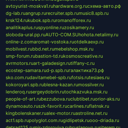
avtoyurist-moskva1.ru
hardware.org.ru
схема-авто.рф
dg-lab.ru
angrup.ru
recruiter.spb.ru
music8.spb.ru
krsk124.ru
kubok.spb.ru
romanofforex.ru
analitikaplus.ru
spyonline.ru
zosikamery.ru
sloboda-ural.pp.ru
AUTO-COM.SU
hohota.net
alimy.ru
online-z.com
aromat-vostoka.ru
otdelkaexp.ru
mobilvest.ru
bbd.net.ru
mebelshop.msk.ru
smp-forum.ru
bastion-td.ru
kosmoscreative.ru
avrmotors.ru
art-galadesign.ru
tiffany-c.ru
ecostep-samara.ru
d-p.spb.ru
галактика73.рф
sko.com.ru
davitamebel-spb.ru
fotsis.ru
tesiaes.ru
kokoroyari.spb.ru
blesna-kazan.ru
mossilver.ru
lenderoq.ru
sergeydobrin.ru
tochkazvuka.msk.ru
people-of-art.ru
bezzubova.ru
clubtibet.ru
orior-aks.ru
dynamoauto.ru
szk-favorit.ru
carlines.ru
flatnsk.ru
kingbolenskaner.ru
alex-motor.ru
astroline.net.ru
act1.spb.ru
polyglot.com.ru
gidlipetsk.ru
ooo-driada.ru
detsad125.ru
mir-zdoroviya.ru
bruslanovo.ru
siterem.ru