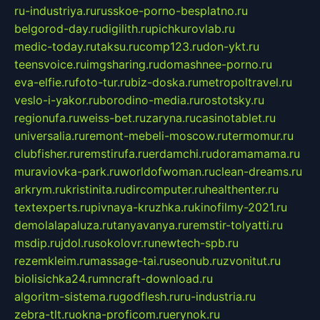
ru-industriya.ru
russkoe-porno-besplatno.ru
belgorod-day.ru
digilith.ru
pichkurovlab.ru
medic-today.ru
taksu.ru
comp123.ru
don-ykt.ru
teensvoice.ru
imgsharing.ru
domashnee-porno.ru
eva-elfie.ru
foto-tur.ru
biz-doska.ru
metropoltravel.ru
veslo-i-yakor.ru
borodino-media.ru
rostotsky.ru
regionufa.ru
weiss-bet.ru
zaryna.ru
casinotablet.ru
universalia.ru
remont-mebeli-moscow.ru
termomur.ru
clubfisher.ru
remstirufa.ru
erdamchi.ru
doramamama.ru
muraviovka-park.ru
worldofwoman.ru
clean-dreams.ru
arkrym.ru
kristinita.ru
dircomputer.ru
healthenter.ru
textexperts.ru
pivnaya-kruzhka.ru
kinofilmy-2021.ru
demolalapaluza.ru
tanyavanya.ru
remstir-tolyatti.ru
msdip.ru
jdol.ru
sokolovr.ru
newtech-spb.ru
rezemkleim.ru
massage-tai.ru
seonub.ru
zvonitut.ru
biolisichka24.ru
mncraft-download.ru
algoritm-sistema.ru
godflesh.ru
ru-industria.ru
zebra-tlt.ru
okna-proficom.ru
erynok.ru