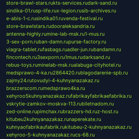
store-brawl-stars.ru
kts-services.ru
dark-sand.ru
sindika-01.ru
sp-life.ru
x-legion.ru
sib-archives.ru
e-abis-1-c.ru
sindika01.ru
venda-festival.ru
store-brawlstars.ru
dooraleksandria.ru
antenna-highly.ru
mine-lab-msk.ru
1-mus.ru
3-sex-porn.ru
ban-damn.ru
purse-factory.ru
viagra-tablet.ru
fasbags.ru
adler-jun.ru
bandamn.ru
fincontech.ru
3sexporn.ru
1mus.ru
darksand.ru
rebus-toys.ru
minelab-msk.ru
alabuga-cityhotel.ru
medsprawo-4-ka.ru
2864420.ru
blagodarenie-spb.ru
zajmy24.ru
tovudyi-4-kuhnyanazakaz.ru
brazzerscom.ru
medsprawo4ka.ru
xehyroo5kuhnyanazakaz.ru
fabrikayfabrikaefabrika.ru
vskrytie-zamkov-moskva-113.ru
biletnadom.ru
zed-online.ru
pimchax.ru
brazzers-hd.ru
z-host.ru
kitubeu2kuhnyanazakaz.ru
naperekate.ru
kuhnyaofabrikaufabrik.ru
kitubeu-2-kuhnyanazakaz.ru
xehyroo-5-kuhnyanazakaz.ru
cs-68.ru