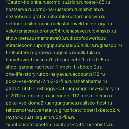
13autor-kolonka.ru
sormol.ru
2rich.ru
hostel-65.ru
hostserve.ru
porno-na-russkom.ru
mishinlab.ru
neznobi.ru
bigfatcc.ru
habble.ru
starbucksvia.ru
delfinet.ru
silvernano.ru
elestal.ru
vektor-doroga.ru
velotrenajery.ru
pronso54.ru
lenasever.ru
lovinskix.ru
show-pets.ru
smartnews03.ru
discofoxworld.ru
miraclecoon.ru
pongup.ru
hostel65.ru
liura.ru
glasspb.ru
firehunters.ru
gribowo.ru
gnalis.ru
bulkitula.ru
hometown-france.ru
1-xbeticricetc-1-xbetti-5.ru
shop-garena.ru
cricetc-1-xbetr-1-xbetcc-2.ru
one-life-story.ru
top-halyava.ru
accounts112.ru
poka-vse-doma-2.ru
3-d-file.ru
hahahaharms.ru
g2012.ru
tst-1.ru
shaggy-cat.ru
opsmgr.ru
ev-gallery.ru
g-2012.ru
ops-mgr.ru
accounts-112.ru
csm-demo.ru
poka-vse-doma2.ru
airgungames.ru
allseo-host.ru
tehosmotre.ru
varieta-yug.ru
cricetc1xbetr1xbetcc2.ru
raytor-d.ru
atillagunn.ru
3d-file.ru
1xbeticricetc1xbetti5.ru
uafoot-statti.ru
e-abis1c.ru