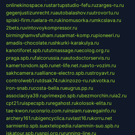
onlinekinospace.ru
startupstudio-fefu.ru
zarges-ru.ru
gegenjustizunrecht.ru
autobalashov.ru
utrovortu.ru
spiski-firm.ru
elara-m.ru
kinomusorka.ru
mkcslava.ru
2bets.ru
vintovoykompressor.ru
birminghamvsfulham.ru
sarmat-komp.ru
pioneeri.ru
amadis-chocolate.ru
shkurki-karakulya.ru
kanotiforet.spb.ru
tutmassage.ru
ecolog.org.ru
praga.spb.ru
falcorussia.ru
autodoctorservis.ru
kamertondom.spb.ru
net-life.net.ru
avto-vozim.ru
sakhcamera.ru
alliance-electro.spb.ru
stroyavt.ru
controlweb1.ru
tdsak74.ru
kinzozo-ru.ru
kvotka.ru
iron-snab.ru
costa-bella.ru
eugrus.pp.ru
associaciya39.ru
primexpo.spb.ru
bezmorchin.ru
ia2.ru
cpt21.ru
ispecspb.ru
regahost.ru
kolosok-elita.ru
tae-kwon.ru
consrio.com.ru
insiam.ru
avegainfo.ru
archery161.ru
bigencyclica.ru
vlast16.ru
korru.net
sarmiento.spb.su
extelopedia.ru
lammin-suo.spb.ru
iskatour.spb.ru
snpi.org.ru
running-line.ru