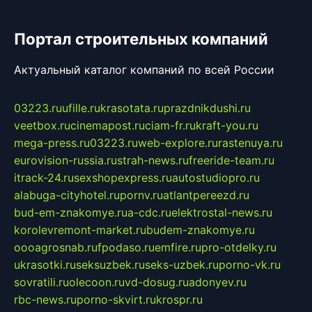
Портал строительных компаний
Актуальный каталог компаний по всей России
03223.ru
ufille.ru
krasotata.ru
prazdnikdushi.ru
veetbox.ru
cinemapost.ru
ciam-fr.ru
kraft-you.ru
mega-press.ru
03223.ru
web-explore.ru
rastenuya.ru
eurovision-russia.ru
strah-news.ru
freeride-team.ru
itrack-24.ru
sexshopexpress.ru
autostudiopro.ru
alabuga-cityhotel.ru
pornv.ru
atlantpereezd.ru
bud-em-znakomye.ru
a-cdc.ru
elektrostal-news.ru
korolevremont-market.ru
budem-znakomye.ru
oooagrosnab.ru
fpodaso.ru
emfire.ru
pro-otdelky.ru
ukrasotki.ru
seksuzbek.ru
seks-uzbek.ru
porno-vk.ru
sovratili.ru
olecoon.ru
vd-dosug.ru
adonyev.ru
rbc-news.ru
porno-skvirt.ru
krospr.ru