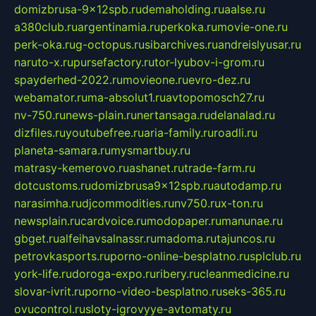
domizbrusa-9x12spb.ru
demaholding.ru
aalse.ru
a380club.ru
argentinamia.ru
perkoka.ru
movie-one.ru
perk-oka.ru
g-octopus.ru
sibarchives.ru
andreislyusar.ru
naruto-x.ru
pursefactory.ru
tor-lyubov-i-grom.ru
spayderhed-2022.ru
movieone.ru
evro-dez.ru
webamator.ru
ma-absolut1.ru
avtopomosch27.ru
nv-750.ru
news-plain.ru
nertansaga.ru
delanalad.ru
dizfiles.ru
youtubefree.ru
aria-family.ru
roadli.ru
planeta-samara.ru
mysmartbuy.ru
matrasy-kemerovo.ru
ashanet.ru
trade-farm.ru
dotcustoms.ru
domizbrusa9x12spb.ru
autodamp.ru
narasimha.ru
djcommodities.ru
nv750.ru
x-ton.ru
newsplain.ru
cardvoice.ru
modopaper.ru
manunae.ru
gbget.ru
alfeihavsalnassr.ru
madoma.ru
tajuncos.ru
petrovkasports.ru
porno-online-besplatno.ru
splclub.ru
york-life.ru
doroga-expo.ru
ribery.ru
cleanmedicine.ru
slovar-ivrit.ru
porno-video-besplatno.ru
seks-365.ru
ovucontrol.ru
sloty-igrovyye-avtomaty.ru