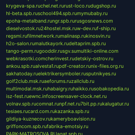
krygeva-spa.ru
chel.net.ru
rust-loco.ru
dugshop.ru
hl-beta.spb.ru
school494.spb.ru
mymubaby.ru
epoha-metalband.ru
ngr.spb.ru
rusgosnews.com
dieselvostok.ru
24hostel.msk.ru
w-dev.ru
f-ship.ru
regsmi.ru
filmnetwork.ru
malinasp.ru
kinosvin.ru
h2o-salon.ru
malutkayork.ru
deltaprim.spb.ru
tango-perm.ru
gooddir.ru
sgv.su
multiki-online.com
webkrasotki.com
cherinvest.ru
detskiy-ostrov.ru
ankou.spb.ru
alvesta1.ru
pdf-creator.ru
nix-files.org.ru
sakhatoday.ru
elektrikersymboler.ru
sputnikyes.ru
golf2club.msk.ru
aeforums.ru
zallclub.ru
multimodal.msk.ru
habaigry.ru
haikko.ru
sobakopedia.ru
isz-fest.ru
ewnc.info
screensaver-clock.net.ru
volnav.spb.ru
comnat.ru
npf.net.ru
7bit.pp.ru
kalugatur.ru
tesiaes.ru
card.com.ru
kazanka.spb.ru
gildiya-kuznecov.ru
kameryboavision.ru
griffoncom.spb.ru
fabrika-emotsiy.ru
PARK-MATROSOVA.RU
agat.spb.ru