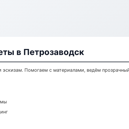
еты в Петрозаводск
и эскизам. Помогаем с материалами, ведём прозрачны
емы
динг