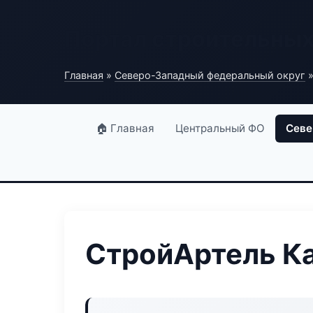
Портал строительны
Главная
»
Северо-Западный федеральный округ
»
🏠 Главная
Центральный ФО
Севе
СтройАртель К