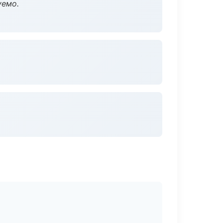
уемо.