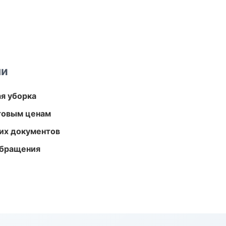
ми
ая уборка
птовым ценам
их документов
обращения