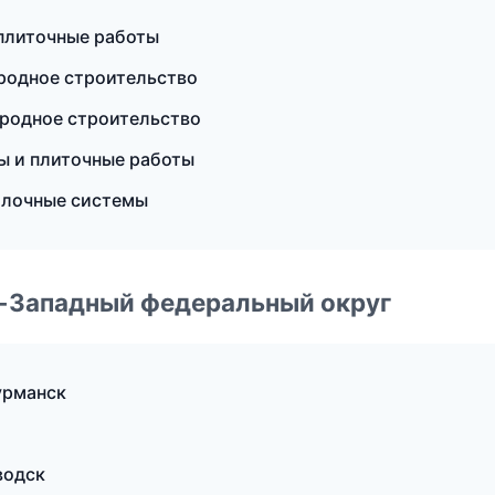
плиточные работы
родное строительство
родное строительство
ы и плиточные работы
олочные системы
о-Западный федеральный округ
урманск
водск