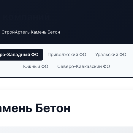
х компаний
 СтройАртель Камень Бетон
ро-Западный ФО
Приволжский ФО
Уральский ФО
Южный ФО
Северо-Кавказский ФО
амень Бетон