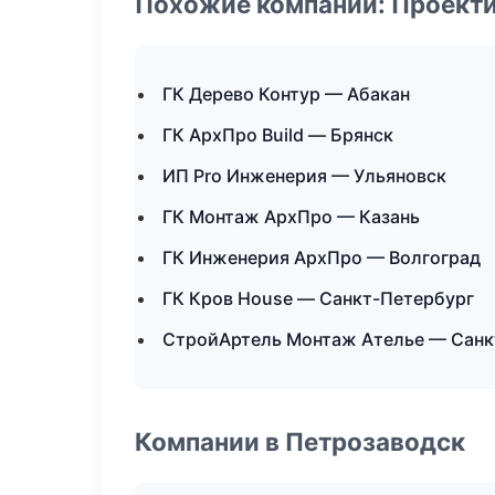
Похожие компании: Проекти
ГК Дерево Контур — Абакан
ГК АрхПро Build — Брянск
ИП Pro Инженерия — Ульяновск
ГК Монтаж АрхПро — Казань
ГК Инженерия АрхПро — Волгоград
ГК Кров House — Санкт-Петербург
СтройАртель Монтаж Ателье — Санк
Компании в Петрозаводск