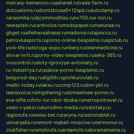
matrasy-kemerovo.ru
ashanet.ru
trade-farm.ru
dotcustoms.ru
domizbrusa9x12spb.ru
autodamp.ru
narasimha.ru
djcommodities.ru
nv750.ru
x-ton.ru
newsplain.ru
cardvoice.ru
modopaper.ru
manunae.ru
gbget.ru
alfeihavsalnassr.ru
madoma.ru
tajuncos.ru
petrovkasports.ru
porno-online-besplatno.ru
splclub.ru
york-life.ru
doroga-expo.ru
ribery.ru
cleanmedicine.ru
slovar-ivrit.ru
porno-video-besplatno.ru
seks-365.ru
ovucontrol.ru
sloty-igrovyye-avtomaty.ru
ru-industriya.ru
russkoe-porno-besplatno.ru
belgorod-day.ru
digilith.ru
pichkurovlab.ru
medic-today.ru
taksu.ru
comp123.ru
don-ykt.ru
teensvoice.ru
imgsharing.ru
domashnee-porno.ru
eva-elfie.ru
foto-tur.ru
biz-doska.ru
metropoltravel.ru
veslo-i-yakor.ru
borodino-media.ru
rostotsky.ru
regionufa.ru
weiss-bet.ru
zaryna.ru
casinotablet.ru
universalia.ru
remont-mebeli-moscow.ru
termomur.ru
clubfisher.ru
remstirufa.ru
erdamchi.ru
doramamama.ru