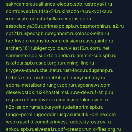
sakhcamera.ru
alliance-electro.spb.ru
stroyavt.ru
controlweb1.ru
tdsak74.ru
kinzozo-ru.ru
kvotka.ru
iron-snab.ru
costa-bella.ru
eugrus.pp.ru
associaciya39.ru
primexpo.spb.ru
bezmorchin.ru
ia2.ru
cpt21.ru
ispecspb.ru
regahost.ru
kolosok-elita.ru
tae-kwon.ru
consrio.com.ru
insiam.ru
avegainfo.ru
archery161.ru
bigencyclica.ru
vlast16.ru
korru.net
sarmiento.spb.su
extelopedia.ru
lammin-suo.spb.ru
iskatour.spb.ru
snpi.org.ru
running-line.ru
krygeva-spa.ru
chel.net.ru
rust-loco.ru
dugshop.ru
hl-beta.spb.ru
school494.spb.ru
mymubaby.ru
epoha-metalband.ru
ngr.spb.ru
rusgosnews.com
dieselvostok.ru
24hostel.msk.ru
w-dev.ru
f-ship.ru
regsmi.ru
filmnetwork.ru
malinasp.ru
kinosvin.ru
h2o-salon.ru
malutkayork.ru
deltaprim.spb.ru
tango-perm.ru
gooddir.ru
sgv.su
multiki-online.com
webkrasotki.com
cherinvest.ru
detskiy-ostrov.ru
ankou.spb.ru
alvesta1.ru
pdf-creator.ru
nix-files.org.ru