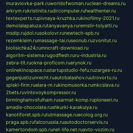
muraviovka-park.ru
worldofwoman.ru
clean-dreams.ru
arkrym.ru
kristinita.ru
dircomputer.ru
healthenter.ru
textexperts.ru
pivnaya-kruzhka.ru
kinofilmy-2021.ru
demolalapaluza.ru
tanyavanya.ru
remstir-tolyatti.ru
msdip.ru
jdol.ru
sokolovr.ru
newtech-spb.ru
rezemkleim.ru
massage-tai.ru
seonub.ru
zvonitut.ru
biolisichka24.ru
mncraft-download.ru
algoritm-sistema.ru
godflesh.ru
ru-industria.ru
zebra-tlt.ru
okna-proficom.ru
erynok.ru
onlinekinospace.ru
startupstudio-fefu.ru
zarges-ru.ru
gegenjustizunrecht.ru
autobalashov.ru
utrovortu.ru
spiski-firm.ru
elara-m.ru
kinomusorka.ru
mkcslava.ru
2bets.ru
vintovoykompressor.ru
birminghamvsfulham.ru
sarmat-komp.ru
pioneeri.ru
amadis-chocolate.ru
shkurki-karakulya.ru
kanotiforet.spb.ru
tutmassage.ru
ecolog.org.ru
praga.spb.ru
falcorussia.ru
autodoctorservis.ru
kamertondom.spb.ru
net-life.net.ru
avto-vozim.ru