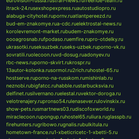
eurovision-russia.ru
strah-news.ru
freeride-team.ru
itrack-24.ru
sexshopexpress.ru
autostudiopro.ru
alabuga-cityhotel.ru
pornv.ru
atlantpereezd.ru
bud-em-znakomye.ru
a-cdc.ru
elektrostal-news.ru
korolevremont-market.ru
budem-znakomye.ru
oooagrosnab.ru
fpodaso.ru
emfire.ru
pro-otdelky.ru
ukrasotki.ru
seksuzbek.ru
seks-uzbek.ru
porno-vk.ru
sovratili.ru
olecoon.ru
vd-dosug.ru
adonyev.ru
rbc-news.ru
porno-skvirt.ru
krospr.ru
13autor-kolonka.ru
sormol.ru
2rich.ru
hostel-65.ru
hostserve.ru
porno-na-russkom.ru
mishinlab.ru
neznobi.ru
bigfatcc.ru
habble.ru
starbucksvia.ru
delfinet.ru
silvernano.ru
elestal.ru
vektor-doroga.ru
velotrenajery.ru
pronso54.ru
lenasever.ru
lovinskix.ru
show-pets.ru
smartnews03.ru
discofoxworld.ru
miraclecoon.ru
pongup.ru
hostel65.ru
liura.ru
glasspb.ru
firehunters.ru
gribowo.ru
gnalis.ru
bulkitula.ru
hometown-france.ru
1-xbeticricetc-1-xbetti-5.ru