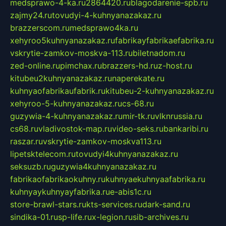
medsprawo-4-ka.ru
2864420.ru
blagodarenie-spb.ru
zajmy24.ru
tovudyi-4-kuhnyanazakaz.ru
brazzerscom.ru
medsprawo4ka.ru
xehyroo5kuhnyanazakaz.ru
fabrikayfabrikaefabrika.ru
vskrytie-zamkov-moskva-113.ru
biletnadom.ru
zed-online.ru
pimchax.ru
brazzers-hd.ru
z-host.ru
kitubeu2kuhnyanazakaz.ru
naperekate.ru
kuhnyaofabrikaufabrik.ru
kitubeu-2-kuhnyanazakaz.ru
xehyroo-5-kuhnyanazakaz.ru
cs-68.ru
guzywia-4-kuhnyanazakaz.ru
mir-tk.ru
vlknrussia.ru
cs68.ru
vladivostok-map.ru
video-seks.ru
bankaribi.ru
raszar.ru
vskrytie-zamkov-moskva113.ru
lipetsktelecom.ru
tovudyi4kuhnyanazakaz.ru
seksuzb.ru
guzywia4kuhnyanazakaz.ru
fabrikaofabrikaokuhny.ru
kuhnyaekuhnyaafabrika.ru
kuhnyaykuhnyayfabrika.ru
e-abis1c.ru
store-brawl-stars.ru
kts-services.ru
dark-sand.ru
sindika-01.ru
sp-life.ru
x-legion.ru
sib-archives.ru