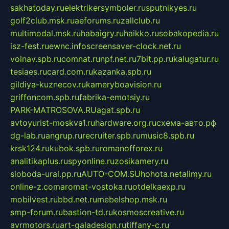
sakhatoday.ru
elektrikersymboler.ru
sputnikyes.ru
golf2club.msk.ru
aeforums.ru
zallclub.ru
multimodal.msk.ru
habaigry.ru
haikko.ru
sobakopedia.ru
isz-fest.ru
ewnc.info
screensaver-clock.net.ru
volnav.spb.ru
comnat.ru
npf.net.ru
7bit.pp.ru
kalugatur.ru
tesiaes.ru
card.com.ru
kazanka.spb.ru
gildiya-kuznecov.ru
kameryboavision.ru
griffoncom.spb.ru
fabrika-emotsiy.ru
PARK-MATROSOVA.RU
agat.spb.ru
avtoyurist-moskva1.ru
hardware.org.ru
схема-авто.рф
dg-lab.ru
angrup.ru
recruiter.spb.ru
music8.spb.ru
krsk124.ru
kubok.spb.ru
romanofforex.ru
analitikaplus.ru
spyonline.ru
zosikamery.ru
sloboda-ural.pp.ru
AUTO-COM.SU
hohota.net
alimy.ru
online-z.com
aromat-vostoka.ru
otdelkaexp.ru
mobilvest.ru
bbd.net.ru
mebelshop.msk.ru
smp-forum.ru
bastion-td.ru
kosmoscreative.ru
avrmotors.ru
art-galadesign.ru
tiffany-c.ru