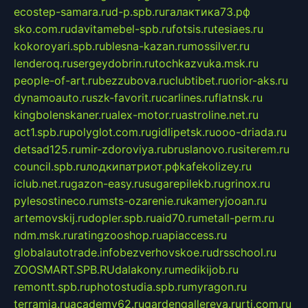
ecostep-samara.ru
d-p.spb.ru
галактика73.рф
sko.com.ru
davitamebel-spb.ru
fotsis.ru
tesiaes.ru
kokoroyari.spb.ru
blesna-kazan.ru
mossilver.ru
lenderoq.ru
sergeydobrin.ru
tochkazvuka.msk.ru
people-of-art.ru
bezzubova.ru
clubtibet.ru
orior-aks.ru
dynamoauto.ru
szk-favorit.ru
carlines.ru
flatnsk.ru
kingbolenskaner.ru
alex-motor.ru
astroline.net.ru
act1.spb.ru
polyglot.com.ru
gidlipetsk.ru
ooo-driada.ru
detsad125.ru
mir-zdoroviya.ru
bruslanovo.ru
siterem.ru
council.spb.ru
лодкипатриот.рф
kafekolizey.ru
iclub.net.ru
gazon-easy.ru
sugarepilekb.ru
grinox.ru
pylesostineco.ru
msts-ozarenie.ru
kameryjooan.ru
artemovskij.ru
dopler.spb.ru
aid70.ru
metall-perm.ru
ndm.msk.ru
ratingzooshop.ru
apiaccess.ru
globalautotrade.info
bezverhovskoe.ru
drsschool.ru
ZOOSMART.SPB.RU
dalakony.ru
medikijob.ru
remontt.spb.ru
photostudia.spb.ru
myragon.ru
terramia.ru
academy62.ru
gardengallereya.ru
rti.com.ru