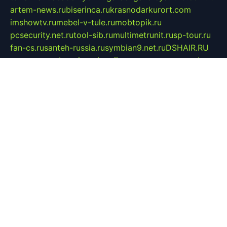
artem-news.ru
biserinca.ru
krasnodarkurort.com
imshowtv.ru
mebel-v-tule.ru
mobtopik.ru
pcsecurity.net.ru
tool-sib.ru
multimetrunit.ru
sp-tour.ru
fan-cs.ru
santeh-russia.ru
symbian9.net.ru
DSHAIR.RU
tmmotors.spb.ru
xjocuricopii.com
musavtomat.msk.ru
obustrojdom.ru
sovetcik.ru
ybaranovskaya.ru
ppknews.ru
cult-alshei.ru
JAPANRUSSIA.RU
proekciyamebel.ru
imper-finans.ru
rim.org.ru
glamourai.ru
brassminus.ru
zabor-pro.ru
ftn.pp.ru
dorogoe58.ru
laimengpacker.ru
kuzova-zapchasti.ru
sageerp.ru
taxodrom.ru
dsrazvitie.ru
hardcity.net.ru
ratinghomegames.ru
topservice25.ru
gubernyan.ru
gtglasslined.ru
ii4.ru
tssport.spb.ru
andorra24.com
blackwallstreet.ru
oboimos.ru
optim-doors.com.ru
ikuch.ru
nycr.org.ru
npa21.ru
vremya-ch.spb.ru
desert000.ru
ivtorgi.ru
ifiori.ru
catalog-statei.ru
dcv.org.ru
spetsmaster174.ru
ipkameryhiseeu.ru
dum26.ru
ruspol.spb.ru
fr-opendp.ru
kam-solnyshko.ru