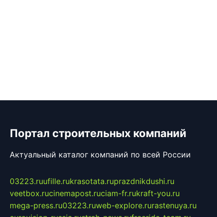
Портал строительных компаний
Актуальный каталог компаний по всей России
03223.ru
ufille.ru
krasotata.ru
prazdnikdushi.ru
veetbox.ru
cinemapost.ru
ciam-fr.ru
kraft-you.ru
mega-press.ru
03223.ru
web-explore.ru
rastenuya.ru