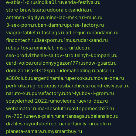
e-abis-1-c.ru
sindika01.ru
venda-festival.ru
store-brawlstars.ru
dooraleksandria.ru
antenna-highly.ru
mine-lab-msk.ru
1-mus.ru
3-sex-porn.ru
ban-damn.ru
purse-factory.ru
viagra-tablet.ru
fasbags.ru
adler-jun.ru
bandamn.ru
fincontech.ru
3sexporn.ru
1mus.ru
darksand.ru
rebus-toys.ru
minelab-msk.ru
rtdco.ru
seo-prodvizhenie-sajtov-stroitelnyh-kompanij.ru
card-voice.ru
rulonnyygazon177.ru
snow-guard.ru
domizbrusa-9x12spb.ru
demaholding.ru
aalse.ru
a380club.ru
argentinamia.ru
perkoka.ru
movie-one.ru
perk-oka.ru
g-octopus.ru
sibarchives.ru
andreislyusar.ru
naruto-x.ru
pursefactory.ru
tor-lyubov-i-grom.ru
spayderhed-2022.ru
movieone.ru
evro-dez.ru
webamator.ru
ma-absolut1.ru
avtopomosch27.ru
nv-750.ru
news-plain.ru
nertansaga.ru
delanalad.ru
dizfiles.ru
youtubefree.ru
aria-family.ru
roadli.ru
planeta-samara.ru
mysmartbuy.ru