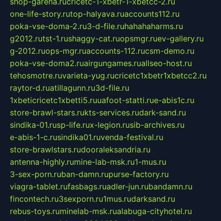
shop-garena.ru
cricetc-1-xbetr-1-xbetcc-2.ru
one-life-story.ru
top-halyava.ru
accounts112.ru
poka-vse-doma-2.ru
3-d-file.ru
hahahaharms.ru
g2012.ru
tst-1.ru
shaggy-cat.ru
opsmgr.ru
ev-gallery.ru
g-2012.ru
ops-mgr.ru
accounts-112.ru
csm-demo.ru
poka-vse-doma2.ru
airgungames.ru
allseo-host.ru
tehosmotre.ru
varieta-yug.ru
cricetc1xbetr1xbetcc2.ru
raytor-d.ru
atillagunn.ru
3d-file.ru
1xbeticricetc1xbetti5.ru
uafoot-statti.ru
e-abis1c.ru
store-brawl-stars.ru
kts-services.ru
dark-sand.ru
sindika-01.ru
sp-life.ru
x-legion.ru
sib-archives.ru
e-abis-1-c.ru
sindika01.ru
venda-festival.ru
store-brawlstars.ru
dooraleksandria.ru
antenna-highly.ru
mine-lab-msk.ru
1-mus.ru
3-sex-porn.ru
ban-damn.ru
purse-factory.ru
viagra-tablet.ru
fasbags.ru
adler-jun.ru
bandamn.ru
fincontech.ru
3sexporn.ru
1mus.ru
darksand.ru
rebus-toys.ru
minelab-msk.ru
alabuga-cityhotel.ru