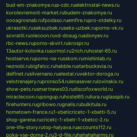
bud-em-znakomye.ru
a-cdc.ru
elektrostal-news.ru
korolevremont-market.ru
budem-znakomye.ru
oooagrosnab.ru
fpodaso.ru
emfire.ru
pro-otdelky.ru
ukrasotki.ru
seksuzbek.ru
seks-uzbek.ru
porno-vk.ru
sovratili.ru
olecoon.ru
vd-dosug.ru
adonyev.ru
rbc-news.ru
porno-skvirt.ru
krospr.ru
13autor-kolonka.ru
sormol.ru
2rich.ru
hostel-65.ru
hostserve.ru
porno-na-russkom.ru
mishinlab.ru
neznobi.ru
bigfatcc.ru
habble.ru
starbucksvia.ru
delfinet.ru
silvernano.ru
elestal.ru
vektor-doroga.ru
velotrenajery.ru
pronso54.ru
lenasever.ru
lovinskix.ru
show-pets.ru
smartnews03.ru
discofoxworld.ru
miraclecoon.ru
pongup.ru
hostel65.ru
liura.ru
glasspb.ru
firehunters.ru
gribowo.ru
gnalis.ru
bulkitula.ru
hometown-france.ru
1-xbeticricetc-1-xbetti-5.ru
shop-garena.ru
cricetc-1-xbetr-1-xbetcc-2.ru
one-life-story.ru
top-halyava.ru
accounts112.ru
poka-vse-doma-2.ru
3-d-file.ru
hahahaharms.ru