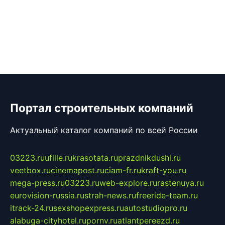
Портал строительных компаний
Актуальный каталог компаний по всей России
03223.ru
ufille.ru
krasotata.ru
prazdnikdushi.ru
veetbox.ru
cinemapost.ru
ciam-fr.ru
kraft-you.ru
mega-press.ru
03223.ru
web-explore.ru
rastenuya.ru
eurovision-russia.ru
strah-news.ru
freeride-team.ru
itrack-24.ru
sexshopexpress.ru
autostudiopro.ru
alabuga-cityhotel.ru
pornv.ru
atlantpereezd.ru