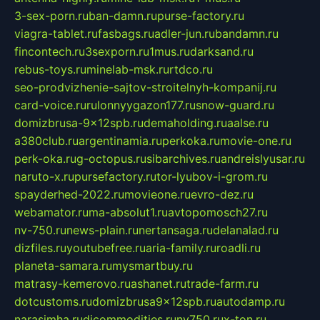
3-sex-porn.ru
ban-damn.ru
purse-factory.ru
viagra-tablet.ru
fasbags.ru
adler-jun.ru
bandamn.ru
fincontech.ru
3sexporn.ru
1mus.ru
darksand.ru
rebus-toys.ru
minelab-msk.ru
rtdco.ru
seo-prodvizhenie-sajtov-stroitelnyh-kompanij.ru
card-voice.ru
rulonnyygazon177.ru
snow-guard.ru
domizbrusa-9x12spb.ru
demaholding.ru
aalse.ru
a380club.ru
argentinamia.ru
perkoka.ru
movie-one.ru
perk-oka.ru
g-octopus.ru
sibarchives.ru
andreislyusar.ru
naruto-x.ru
pursefactory.ru
tor-lyubov-i-grom.ru
spayderhed-2022.ru
movieone.ru
evro-dez.ru
webamator.ru
ma-absolut1.ru
avtopomosch27.ru
nv-750.ru
news-plain.ru
nertansaga.ru
delanalad.ru
dizfiles.ru
youtubefree.ru
aria-family.ru
roadli.ru
planeta-samara.ru
mysmartbuy.ru
matrasy-kemerovo.ru
ashanet.ru
trade-farm.ru
dotcustoms.ru
domizbrusa9x12spb.ru
autodamp.ru
narasimha.ru
djcommodities.ru
nv750.ru
x-ton.ru