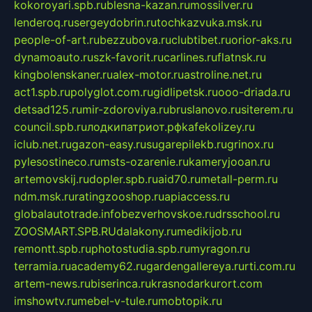
kokoroyari.spb.ru
blesna-kazan.ru
mossilver.ru
lenderoq.ru
sergeydobrin.ru
tochkazvuka.msk.ru
people-of-art.ru
bezzubova.ru
clubtibet.ru
orior-aks.ru
dynamoauto.ru
szk-favorit.ru
carlines.ru
flatnsk.ru
kingbolenskaner.ru
alex-motor.ru
astroline.net.ru
act1.spb.ru
polyglot.com.ru
gidlipetsk.ru
ooo-driada.ru
detsad125.ru
mir-zdoroviya.ru
bruslanovo.ru
siterem.ru
council.spb.ru
лодкипатриот.рф
kafekolizey.ru
iclub.net.ru
gazon-easy.ru
sugarepilekb.ru
grinox.ru
pylesostineco.ru
msts-ozarenie.ru
kameryjooan.ru
artemovskij.ru
dopler.spb.ru
aid70.ru
metall-perm.ru
ndm.msk.ru
ratingzooshop.ru
apiaccess.ru
globalautotrade.info
bezverhovskoe.ru
drsschool.ru
ZOOSMART.SPB.RU
dalakony.ru
medikijob.ru
remontt.spb.ru
photostudia.spb.ru
myragon.ru
terramia.ru
academy62.ru
gardengallereya.ru
rti.com.ru
artem-news.ru
biserinca.ru
krasnodarkurort.com
imshowtv.ru
mebel-v-tule.ru
mobtopik.ru