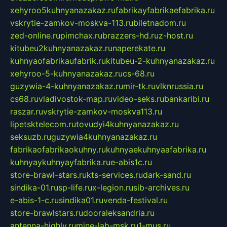
xehyroo5kuhnyanazakaz.ru
fabrikayfabrikaefabrika.ru
vskrytie-zamkov-moskva-113.ru
biletnadom.ru
zed-online.ru
pimchax.ru
brazzers-hd.ru
z-host.ru
kitubeu2kuhnyanazakaz.ru
naperekate.ru
kuhnyaofabrikaufabrik.ru
kitubeu-2-kuhnyanazakaz.ru
xehyroo-5-kuhnyanazakaz.ru
cs-68.ru
guzywia-4-kuhnyanazakaz.ru
mir-tk.ru
vlknrussia.ru
cs68.ru
vladivostok-map.ru
video-seks.ru
bankaribi.ru
raszar.ru
vskrytie-zamkov-moskva113.ru
lipetsktelecom.ru
tovudyi4kuhnyanazakaz.ru
seksuzb.ru
guzywia4kuhnyanazakaz.ru
fabrikaofabrikaokuhny.ru
kuhnyaekuhnyaafabrika.ru
kuhnyaykuhnyayfabrika.ru
e-abis1c.ru
store-brawl-stars.ru
kts-services.ru
dark-sand.ru
sindika-01.ru
sp-life.ru
x-legion.ru
sib-archives.ru
e-abis-1-c.ru
sindika01.ru
venda-festival.ru
store-brawlstars.ru
dooraleksandria.ru
antenna-highly.ru
mine-lab-msk.ru
1-mus.ru