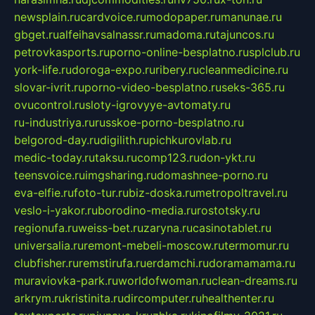
newsplain.ru
cardvoice.ru
modopaper.ru
manunae.ru
gbget.ru
alfeihavsalnassr.ru
madoma.ru
tajuncos.ru
petrovkasports.ru
porno-online-besplatno.ru
splclub.ru
york-life.ru
doroga-expo.ru
ribery.ru
cleanmedicine.ru
slovar-ivrit.ru
porno-video-besplatno.ru
seks-365.ru
ovucontrol.ru
sloty-igrovyye-avtomaty.ru
ru-industriya.ru
russkoe-porno-besplatno.ru
belgorod-day.ru
digilith.ru
pichkurovlab.ru
medic-today.ru
taksu.ru
comp123.ru
don-ykt.ru
teensvoice.ru
imgsharing.ru
domashnee-porno.ru
eva-elfie.ru
foto-tur.ru
biz-doska.ru
metropoltravel.ru
veslo-i-yakor.ru
borodino-media.ru
rostotsky.ru
regionufa.ru
weiss-bet.ru
zaryna.ru
casinotablet.ru
universalia.ru
remont-mebeli-moscow.ru
termomur.ru
clubfisher.ru
remstirufa.ru
erdamchi.ru
doramamama.ru
muraviovka-park.ru
worldofwoman.ru
clean-dreams.ru
arkrym.ru
kristinita.ru
dircomputer.ru
healthenter.ru