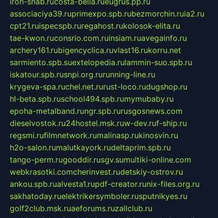
iron-snab.ru
costa-bella.ru
eugrus.pp.ru
associaciya39.ru
primexpo.spb.ru
bezmorchin.ru
ia2.ru
cpt21.ru
ispecspb.ru
regahost.ru
kolosok-elita.ru
tae-kwon.ru
consrio.com.ru
insiam.ru
avegainfo.ru
archery161.ru
bigencyclica.ru
vlast16.ru
korru.net
sarmiento.spb.su
extelopedia.ru
lammin-suo.spb.ru
iskatour.spb.ru
snpi.org.ru
running-line.ru
krygeva-spa.ru
chel.net.ru
rust-loco.ru
dugshop.ru
hl-beta.spb.ru
school494.spb.ru
mymubaby.ru
epoha-metalband.ru
ngr.spb.ru
rusgosnews.com
dieselvostok.ru
24hostel.msk.ru
w-dev.ru
f-ship.ru
regsmi.ru
filmnetwork.ru
malinasp.ru
kinosvin.ru
h2o-salon.ru
malutkayork.ru
deltaprim.spb.ru
tango-perm.ru
gooddir.ru
sgv.su
multiki-online.com
webkrasotki.com
cherinvest.ru
detskiy-ostrov.ru
ankou.spb.ru
alvesta1.ru
pdf-creator.ru
nix-files.org.ru
sakhatoday.ru
elektrikersymboler.ru
sputnikyes.ru
golf2club.msk.ru
aeforums.ru
zallclub.ru