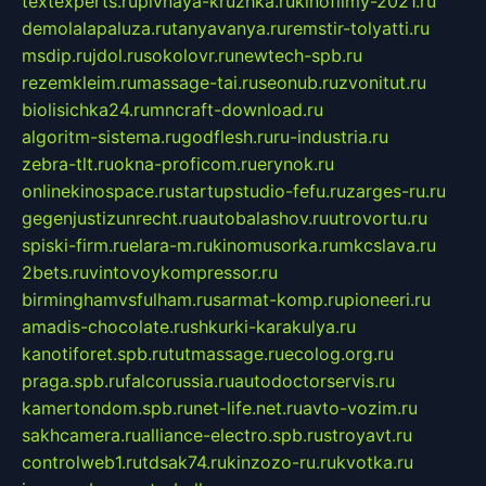
textexperts.ru
pivnaya-kruzhka.ru
kinofilmy-2021.ru
demolalapaluza.ru
tanyavanya.ru
remstir-tolyatti.ru
msdip.ru
jdol.ru
sokolovr.ru
newtech-spb.ru
rezemkleim.ru
massage-tai.ru
seonub.ru
zvonitut.ru
biolisichka24.ru
mncraft-download.ru
algoritm-sistema.ru
godflesh.ru
ru-industria.ru
zebra-tlt.ru
okna-proficom.ru
erynok.ru
onlinekinospace.ru
startupstudio-fefu.ru
zarges-ru.ru
gegenjustizunrecht.ru
autobalashov.ru
utrovortu.ru
spiski-firm.ru
elara-m.ru
kinomusorka.ru
mkcslava.ru
2bets.ru
vintovoykompressor.ru
birminghamvsfulham.ru
sarmat-komp.ru
pioneeri.ru
amadis-chocolate.ru
shkurki-karakulya.ru
kanotiforet.spb.ru
tutmassage.ru
ecolog.org.ru
praga.spb.ru
falcorussia.ru
autodoctorservis.ru
kamertondom.spb.ru
net-life.net.ru
avto-vozim.ru
sakhcamera.ru
alliance-electro.spb.ru
stroyavt.ru
controlweb1.ru
tdsak74.ru
kinzozo-ru.ru
kvotka.ru