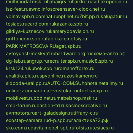
multimodal.msk.ru
habaigry.ru
haikko.ru
sobakopedia.ru
isz-fest.ru
ewnc.info
screensaver-clock.net.ru
volnav.spb.ru
comnat.ru
npf.net.ru
7bit.pp.ru
kalugatur.ru
tesiaes.ru
card.com.ru
kazanka.spb.ru
gildiya-kuznecov.ru
kameryboavision.ru
griffoncom.spb.ru
fabrika-emotsiy.ru
PARK-MATROSOVA.RU
agat.spb.ru
avtoyurist-moskva1.ru
hardware.org.ru
схема-авто.рф
dg-lab.ru
angrup.ru
recruiter.spb.ru
music8.spb.ru
krsk124.ru
kubok.spb.ru
romanofforex.ru
analitikaplus.ru
spyonline.ru
zosikamery.ru
sloboda-ural.pp.ru
AUTO-COM.SU
hohota.net
alimy.ru
online-z.com
aromat-vostoka.ru
otdelkaexp.ru
mobilvest.ru
bbd.net.ru
mebelshop.msk.ru
smp-forum.ru
bastion-td.ru
kosmoscreative.ru
avrmotors.ru
art-galadesign.ru
tiffany-c.ru
ecostep-samara.ru
d-p.spb.ru
галактика73.рф
sko.com.ru
davitamebel-spb.ru
fotsis.ru
tesiaes.ru