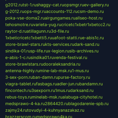
g2012.ru
tst-1.ru
shaggy-cat.ru
opsmgr.ru
ev-gallery.ru
g-2012.ru
ops-mgr.ru
accounts-112.ru
csm-demo.ru
poka-vse-doma2.ru
airgungames.ru
allseo-host.ru
tehosmotre.ru
varieta-yug.ru
cricetc1xbetr1xbetcc2.ru
raytor-d.ru
atillagunn.ru
3d-file.ru
1xbeticricetc1xbetti5.ru
uafoot-statti.ru
e-abis1c.ru
store-brawl-stars.ru
kts-services.ru
dark-sand.ru
sindika-01.ru
sp-life.ru
x-legion.ru
sib-archives.ru
e-abis-1-c.ru
sindika01.ru
venda-festival.ru
store-brawlstars.ru
dooraleksandria.ru
antenna-highly.ru
mine-lab-msk.ru
1-mus.ru
3-sex-porn.ru
ban-damn.ru
purse-factory.ru
viagra-tablet.ru
fasbags.ru
adler-jun.ru
bandamn.ru
fincontech.ru
3sexporn.ru
1mus.ru
darksand.ru
rebus-toys.ru
minelab-msk.ru
alabuga-cityhotel.ru
medsprawo-4-ka.ru
2864420.ru
blagodarenie-spb.ru
zajmy24.ru
tovudyi-4-kuhnyanazakaz.ru
brazzerscom.ru
medsprawo4ka.ru