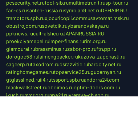
pcsecurity.net.ru
tool-sib.ru
multimetrunit.ru
sp-tour.ru
fan-cs.ru
santeh-russia.ru
symbian9.net.ru
DSHAIR.RU
tmmotors.spb.ru
xjocuricopii.com
musavtomat.msk.ru
obustrojdom.ru
sovetcik.ru
ybaranovskaya.ru
ppknews.ru
cult-alshei.ru
JAPANRUSSIA.RU
proekciyamebel.ru
imper-finans.ru
rim.org.ru
glamourai.ru
brassminus.ru
zabor-pro.ru
ftn.pp.ru
dorogoe58.ru
laimengpacker.ru
kuzova-zapchasti.ru
sageerp.ru
taxodrom.ru
dsrazvitie.ru
hardcity.net.ru
ratinghomegames.ru
topservice25.ru
gubernyan.ru
gtglasslined.ru
ii4.ru
tssport.spb.ru
andorra24.com
blackwallstreet.ru
oboimos.ru
optim-doors.com.ru
ikuch.ru
nycr.org.ru
npa21.ru
vremya-ch.spb.ru
desert000.ru
ivtorgi.ru
ifiori.ru
catalog-statei.ru
dcv.org.ru
spetsmaster174.ru
ipkameryhiseeu.ru
dum26.ru
ruspol.spb.ru
fr-opendp.ru
kam-solnyshko.ru
cheyenne-arapaho.ru
sevzapmetal.spb.ru
ted-lapidus.spb.ru
parasite-eliminator.ru