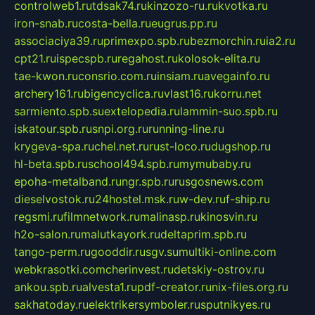
controlweb1.ru
tdsak74.ru
kinzozo-ru.ru
kvotka.ru
iron-snab.ru
costa-bella.ru
eugrus.pp.ru
associaciya39.ru
primexpo.spb.ru
bezmorchin.ru
ia2.ru
cpt21.ru
ispecspb.ru
regahost.ru
kolosok-elita.ru
tae-kwon.ru
consrio.com.ru
insiam.ru
avegainfo.ru
archery161.ru
bigencyclica.ru
vlast16.ru
korru.net
sarmiento.spb.su
extelopedia.ru
lammin-suo.spb.ru
iskatour.spb.ru
snpi.org.ru
running-line.ru
krygeva-spa.ru
chel.net.ru
rust-loco.ru
dugshop.ru
hl-beta.spb.ru
school494.spb.ru
mymubaby.ru
epoha-metalband.ru
ngr.spb.ru
rusgosnews.com
dieselvostok.ru
24hostel.msk.ru
w-dev.ru
f-ship.ru
regsmi.ru
filmnetwork.ru
malinasp.ru
kinosvin.ru
h2o-salon.ru
malutkayork.ru
deltaprim.spb.ru
tango-perm.ru
gooddir.ru
sgv.su
multiki-online.com
webkrasotki.com
cherinvest.ru
detskiy-ostrov.ru
ankou.spb.ru
alvesta1.ru
pdf-creator.ru
nix-files.org.ru
sakhatoday.ru
elektrikersymboler.ru
sputnikyes.ru