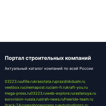
Портал строительных компаний
Актуальный каталог компаний по всей России
03223.ru
ufille.ru
krasotata.ru
prazdnikdushi.ru
veetbox.ru
cinemapost.ru
ciam-fr.ru
kraft-you.ru
mega-press.ru
03223.ru
web-explore.ru
rastenuya.ru
eurovision-russia.ru
strah-news.ru
freeride-team.ru
itrack-24.ru
sexshopexpress.ru
autostudiopro.ru