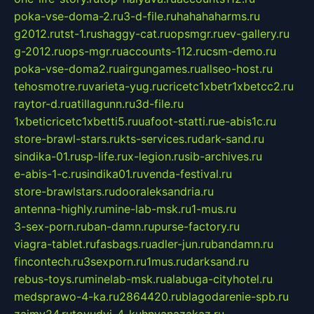
poka-vse-doma-2.ru
3-d-file.ru
hahahaharms.ru
g2012.ru
tst-1.ru
shaggy-cat.ru
opsmgr.ru
ev-gallery.ru
g-2012.ru
ops-mgr.ru
accounts-112.ru
csm-demo.ru
poka-vse-doma2.ru
airgungames.ru
allseo-host.ru
tehosmotre.ru
varieta-yug.ru
cricetc1xbetr1xbetcc2.ru
raytor-d.ru
atillagunn.ru
3d-file.ru
1xbeticricetc1xbetti5.ru
uafoot-statti.ru
e-abis1c.ru
store-brawl-stars.ru
kts-services.ru
dark-sand.ru
sindika-01.ru
sp-life.ru
x-legion.ru
sib-archives.ru
e-abis-1-c.ru
sindika01.ru
venda-festival.ru
store-brawlstars.ru
dooraleksandria.ru
antenna-highly.ru
mine-lab-msk.ru
1-mus.ru
3-sex-porn.ru
ban-damn.ru
purse-factory.ru
viagra-tablet.ru
fasbags.ru
adler-jun.ru
bandamn.ru
fincontech.ru
3sexporn.ru
1mus.ru
darksand.ru
rebus-toys.ru
minelab-msk.ru
alabuga-cityhotel.ru
medsprawo-4-ka.ru
2864420.ru
blagodarenie-spb.ru
zajmy24.ru
tovudyi-4-kuhnyanazakaz.ru