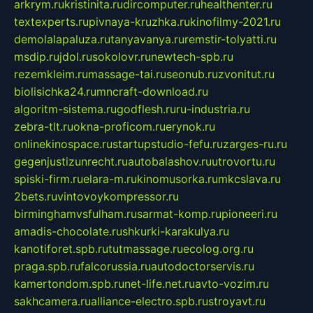
arkrym.ru
kristinita.ru
dircomputer.ru
healthenter.ru
textexperts.ru
pivnaya-kruzhka.ru
kinofilmy-2021.ru
demolalapaluza.ru
tanyavanya.ru
remstir-tolyatti.ru
msdip.ru
jdol.ru
sokolovr.ru
newtech-spb.ru
rezemkleim.ru
massage-tai.ru
seonub.ru
zvonitut.ru
biolisichka24.ru
mncraft-download.ru
algoritm-sistema.ru
godflesh.ru
ru-industria.ru
zebra-tlt.ru
okna-proficom.ru
erynok.ru
onlinekinospace.ru
startupstudio-fefu.ru
zarges-ru.ru
gegenjustizunrecht.ru
autobalashov.ru
utrovortu.ru
spiski-firm.ru
elara-m.ru
kinomusorka.ru
mkcslava.ru
2bets.ru
vintovoykompressor.ru
birminghamvsfulham.ru
sarmat-komp.ru
pioneeri.ru
amadis-chocolate.ru
shkurki-karakulya.ru
kanotiforet.spb.ru
tutmassage.ru
ecolog.org.ru
praga.spb.ru
falcorussia.ru
autodoctorservis.ru
kamertondom.spb.ru
net-life.net.ru
avto-vozim.ru
sakhcamera.ru
alliance-electro.spb.ru
stroyavt.ru