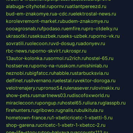
alabuga-cityhotel.ru
pornv.ru
atlantpereezd.ru
bud-em-znakomye.ru
a-cdc.ru
elektrostal-news.ru
korolevremont-market.ru
budem-znakomye.ru
oooagrosnab.ru
fpodaso.ru
emfire.ru
pro-otdelky.ru
ukrasotki.ru
seksuzbek.ru
seks-uzbek.ru
porno-vk.ru
sovratili.ru
olecoon.ru
vd-dosug.ru
adonyev.ru
rbc-news.ru
porno-skvirt.ru
krospr.ru
13autor-kolonka.ru
sormol.ru
2rich.ru
hostel-65.ru
hostserve.ru
porno-na-russkom.ru
mishinlab.ru
neznobi.ru
bigfatcc.ru
habble.ru
starbucksvia.ru
delfinet.ru
silvernano.ru
elestal.ru
vektor-doroga.ru
velotrenajery.ru
pronso54.ru
lenasever.ru
lovinskix.ru
show-pets.ru
smartnews03.ru
discofoxworld.ru
miraclecoon.ru
pongup.ru
hostel65.ru
liura.ru
glasspb.ru
firehunters.ru
gribowo.ru
gnalis.ru
bulkitula.ru
hometown-france.ru
1-xbeticricetc-1-xbetti-5.ru
shop-garena.ru
cricetc-1-xbetr-1-xbetcc-2.ru
one-life-story.ru
top-halyava.ru
accounts112.ru