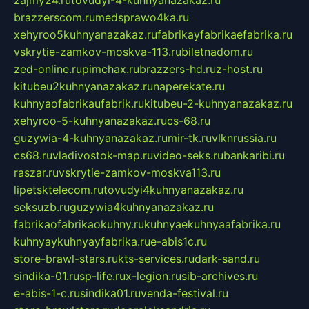
brazzerscom.ru
medsprawo4ka.ru
xehyroo5kuhnyanazakaz.ru
fabrikayfabrikaefabrika.ru
vskrytie-zamkov-moskva-113.ru
biletnadom.ru
zed-online.ru
pimchax.ru
brazzers-hd.ru
z-host.ru
kitubeu2kuhnyanazakaz.ru
naperekate.ru
kuhnyaofabrikaufabrik.ru
kitubeu-2-kuhnyanazakaz.ru
xehyroo-5-kuhnyanazakaz.ru
cs-68.ru
guzywia-4-kuhnyanazakaz.ru
mir-tk.ru
vlknrussia.ru
cs68.ru
vladivostok-map.ru
video-seks.ru
bankaribi.ru
raszar.ru
vskrytie-zamkov-moskva113.ru
lipetsktelecom.ru
tovudyi4kuhnyanazakaz.ru
seksuzb.ru
guzywia4kuhnyanazakaz.ru
fabrikaofabrikaokuhny.ru
kuhnyaekuhnyaafabrika.ru
kuhnyaykuhnyayfabrika.ru
e-abis1c.ru
store-brawl-stars.ru
kts-services.ru
dark-sand.ru
sindika-01.ru
sp-life.ru
x-legion.ru
sib-archives.ru
e-abis-1-c.ru
sindika01.ru
venda-festival.ru