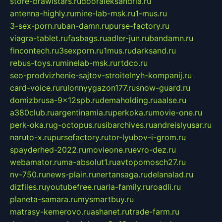
store-brawlstars.ru
dooraleksandria.ru
antenna-highly.ru
mine-lab-msk.ru
1-mus.ru
3-sex-porn.ru
ban-damn.ru
purse-factory.ru
viagra-tablet.ru
fasbags.ru
adler-jun.ru
bandamn.ru
fincontech.ru
3sexporn.ru
1mus.ru
darksand.ru
rebus-toys.ru
minelab-msk.ru
rtdco.ru
seo-prodvizhenie-sajtov-stroitelnyh-kompanij.ru
card-voice.ru
rulonnyygazon177.ru
snow-guard.ru
domizbrusa-9x12spb.ru
demaholding.ru
aalse.ru
a380club.ru
argentinamia.ru
perkoka.ru
movie-one.ru
perk-oka.ru
g-octopus.ru
sibarchives.ru
andreislyusar.ru
naruto-x.ru
pursefactory.ru
tor-lyubov-i-grom.ru
spayderhed-2022.ru
movieone.ru
evro-dez.ru
webamator.ru
ma-absolut1.ru
avtopomosch27.ru
nv-750.ru
news-plain.ru
nertansaga.ru
delanalad.ru
dizfiles.ru
youtubefree.ru
aria-family.ru
roadli.ru
planeta-samara.ru
mysmartbuy.ru
matrasy-kemerovo.ru
ashanet.ru
trade-farm.ru