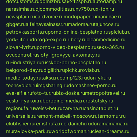
dotcustoms.ru
domizbrusa9x12spb.ru
autodamp.ru
narasimha.ru
djcommodities.ru
nv750.ru
x-ton.ru
newsplain.ru
cardvoice.ru
modopaper.ru
manunae.ru
gbget.ru
alfeihavsalnassr.ru
madoma.ru
tajuncos.ru
petrovkasports.ru
porno-online-besplatno.ru
splclub.ru
york-life.ru
doroga-expo.ru
ribery.ru
cleanmedicine.ru
slovar-ivrit.ru
porno-video-besplatno.ru
seks-365.ru
ovucontrol.ru
sloty-igrovyye-avtomaty.ru
ru-industriya.ru
russkoe-porno-besplatno.ru
belgorod-day.ru
digilith.ru
pichkurovlab.ru
medic-today.ru
taksu.ru
comp123.ru
don-ykt.ru
teensvoice.ru
imgsharing.ru
domashnee-porno.ru
eva-elfie.ru
foto-tur.ru
biz-doska.ru
metropoltravel.ru
veslo-i-yakor.ru
borodino-media.ru
rostotsky.ru
regionufa.ru
weiss-bet.ru
zaryna.ru
casinotablet.ru
universalia.ru
remont-mebeli-moscow.ru
termomur.ru
clubfisher.ru
remstirufa.ru
erdamchi.ru
doramamama.ru
muraviovka-park.ru
worldofwoman.ru
clean-dreams.ru