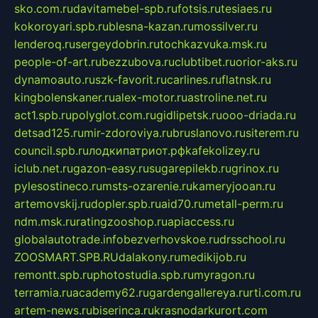
sko.com.ru
davitamebel-spb.ru
fotsis.ru
tesiaes.ru
kokoroyari.spb.ru
blesna-kazan.ru
mossilver.ru
lenderoq.ru
sergeydobrin.ru
tochkazvuka.msk.ru
people-of-art.ru
bezzubova.ru
clubtibet.ru
orior-aks.ru
dynamoauto.ru
szk-favorit.ru
carlines.ru
flatnsk.ru
kingbolenskaner.ru
alex-motor.ru
astroline.net.ru
act1.spb.ru
polyglot.com.ru
gidlipetsk.ru
ooo-driada.ru
detsad125.ru
mir-zdoroviya.ru
bruslanovo.ru
siterem.ru
council.spb.ru
лодкипатриот.рф
kafekolizey.ru
iclub.net.ru
gazon-easy.ru
sugarepilekb.ru
grinox.ru
pylesostineco.ru
msts-ozarenie.ru
kameryjooan.ru
artemovskij.ru
dopler.spb.ru
aid70.ru
metall-perm.ru
ndm.msk.ru
ratingzooshop.ru
apiaccess.ru
globalautotrade.info
bezverhovskoe.ru
drsschool.ru
ZOOSMART.SPB.RU
dalakony.ru
medikijob.ru
remontt.spb.ru
photostudia.spb.ru
myragon.ru
terramia.ru
academy62.ru
gardengallereya.ru
rti.com.ru
artem-news.ru
biserinca.ru
krasnodarkurort.com