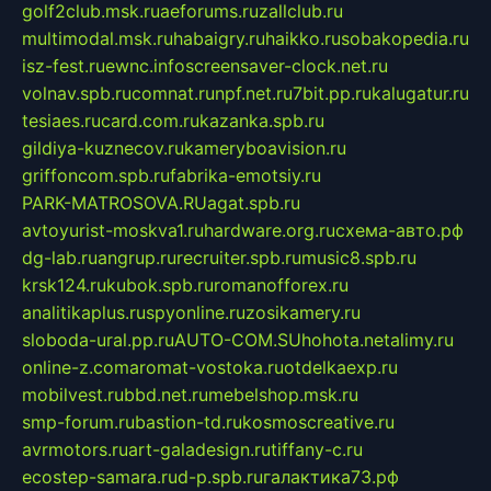
golf2club.msk.ru
aeforums.ru
zallclub.ru
multimodal.msk.ru
habaigry.ru
haikko.ru
sobakopedia.ru
isz-fest.ru
ewnc.info
screensaver-clock.net.ru
volnav.spb.ru
comnat.ru
npf.net.ru
7bit.pp.ru
kalugatur.ru
tesiaes.ru
card.com.ru
kazanka.spb.ru
gildiya-kuznecov.ru
kameryboavision.ru
griffoncom.spb.ru
fabrika-emotsiy.ru
PARK-MATROSOVA.RU
agat.spb.ru
avtoyurist-moskva1.ru
hardware.org.ru
схема-авто.рф
dg-lab.ru
angrup.ru
recruiter.spb.ru
music8.spb.ru
krsk124.ru
kubok.spb.ru
romanofforex.ru
analitikaplus.ru
spyonline.ru
zosikamery.ru
sloboda-ural.pp.ru
AUTO-COM.SU
hohota.net
alimy.ru
online-z.com
aromat-vostoka.ru
otdelkaexp.ru
mobilvest.ru
bbd.net.ru
mebelshop.msk.ru
smp-forum.ru
bastion-td.ru
kosmoscreative.ru
avrmotors.ru
art-galadesign.ru
tiffany-c.ru
ecostep-samara.ru
d-p.spb.ru
галактика73.рф