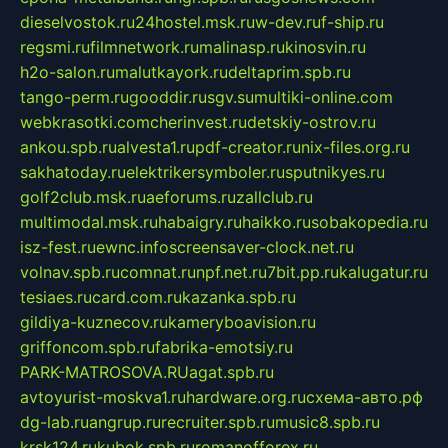
dieselvostok.ru
24hostel.msk.ru
w-dev.ru
f-ship.ru
regsmi.ru
filmnetwork.ru
malinasp.ru
kinosvin.ru
h2o-salon.ru
malutkayork.ru
deltaprim.spb.ru
tango-perm.ru
gooddir.ru
sgv.su
multiki-online.com
webkrasotki.com
cherinvest.ru
detskiy-ostrov.ru
ankou.spb.ru
alvesta1.ru
pdf-creator.ru
nix-files.org.ru
sakhatoday.ru
elektrikersymboler.ru
sputnikyes.ru
golf2club.msk.ru
aeforums.ru
zallclub.ru
multimodal.msk.ru
habaigry.ru
haikko.ru
sobakopedia.ru
isz-fest.ru
ewnc.info
screensaver-clock.net.ru
volnav.spb.ru
comnat.ru
npf.net.ru
7bit.pp.ru
kalugatur.ru
tesiaes.ru
card.com.ru
kazanka.spb.ru
gildiya-kuznecov.ru
kameryboavision.ru
griffoncom.spb.ru
fabrika-emotsiy.ru
PARK-MATROSOVA.RU
agat.spb.ru
avtoyurist-moskva1.ru
hardware.org.ru
схема-авто.рф
dg-lab.ru
angrup.ru
recruiter.spb.ru
music8.spb.ru
krsk124.ru
kubok.spb.ru
romanofforex.ru