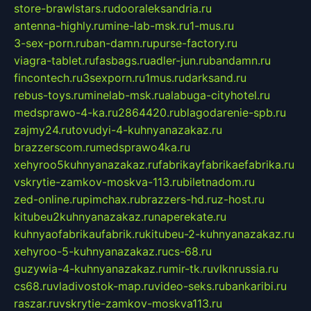
store-brawlstars.ru
dooraleksandria.ru
antenna-highly.ru
mine-lab-msk.ru
1-mus.ru
3-sex-porn.ru
ban-damn.ru
purse-factory.ru
viagra-tablet.ru
fasbags.ru
adler-jun.ru
bandamn.ru
fincontech.ru
3sexporn.ru
1mus.ru
darksand.ru
rebus-toys.ru
minelab-msk.ru
alabuga-cityhotel.ru
medsprawo-4-ka.ru
2864420.ru
blagodarenie-spb.ru
zajmy24.ru
tovudyi-4-kuhnyanazakaz.ru
brazzerscom.ru
medsprawo4ka.ru
xehyroo5kuhnyanazakaz.ru
fabrikayfabrikaefabrika.ru
vskrytie-zamkov-moskva-113.ru
biletnadom.ru
zed-online.ru
pimchax.ru
brazzers-hd.ru
z-host.ru
kitubeu2kuhnyanazakaz.ru
naperekate.ru
kuhnyaofabrikaufabrik.ru
kitubeu-2-kuhnyanazakaz.ru
xehyroo-5-kuhnyanazakaz.ru
cs-68.ru
guzywia-4-kuhnyanazakaz.ru
mir-tk.ru
vlknrussia.ru
cs68.ru
vladivostok-map.ru
video-seks.ru
bankaribi.ru
raszar.ru
vskrytie-zamkov-moskva113.ru