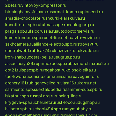
2bets.ru
vintovoykompressor.ru
birminghamvsfulham.ru
sarmat-komp.ru
pioneeri.ru
amadis-chocolate.ru
shkurki-karakulya.ru
kanotiforet.spb.ru
tutmassage.ru
ecolog.org.ru
praga.spb.ru
falcorussia.ru
autodoctorservis.ru
kamertondom.spb.ru
net-life.net.ru
avto-vozim.ru
sakhcamera.ru
alliance-electro.spb.ru
stroyavt.ru
controlweb1.ru
tdsak74.ru
kinzozo-ru.ru
kvotka.ru
iron-snab.ru
costa-bella.ru
eugrus.pp.ru
associaciya39.ru
primexpo.spb.ru
bezmorchin.ru
ia2.ru
cpt21.ru
ispecspb.ru
regahost.ru
kolosok-elita.ru
tae-kwon.ru
consrio.com.ru
insiam.ru
avegainfo.ru
archery161.ru
bigencyclica.ru
vlast16.ru
korru.net
sarmiento.spb.su
extelopedia.ru
lammin-suo.spb.ru
iskatour.spb.ru
snpi.org.ru
running-line.ru
krygeva-spa.ru
chel.net.ru
rust-loco.ru
dugshop.ru
hl-beta.spb.ru
school494.spb.ru
mymubaby.ru
epoha-metalband.ru
ngr.spb.ru
rusgosnews.com