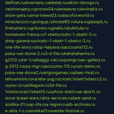
delfinet.ru
silvernano.ru
elestal.ru
vektor-doroga.ru
velotrenajery.ru
pronso54.ru
lenasever.ru
lovinskix.ru
show-pets.ru
smartnews03.ru
discofoxworld.ru
miraclecoon.ru
pongup.ru
hostel65.ru
liura.ru
glasspb.ru
firehunters.ru
gribowo.ru
gnalis.ru
bulkitula.ru
hometown-france.ru
1-xbeticricetc-1-xbetti-5.ru
shop-garena.ru
cricetc-1-xbetr-1-xbetcc-2.ru
one-life-story.ru
top-halyava.ru
accounts112.ru
poka-vse-doma-2.ru
3-d-file.ru
hahahaharms.ru
g2012.ru
tst-1.ru
shaggy-cat.ru
opsmgr.ru
ev-gallery.ru
g-2012.ru
ops-mgr.ru
accounts-112.ru
csm-demo.ru
poka-vse-doma2.ru
airgungames.ru
allseo-host.ru
tehosmotre.ru
varieta-yug.ru
cricetc1xbetr1xbetcc2.ru
raytor-d.ru
atillagunn.ru
3d-file.ru
1xbeticricetc1xbetti5.ru
uafoot-statti.ru
e-abis1c.ru
store-brawl-stars.ru
kts-services.ru
dark-sand.ru
sindika-01.ru
sp-life.ru
x-legion.ru
sib-archives.ru
e-abis-1-c.ru
sindika01.ru
venda-festival.ru