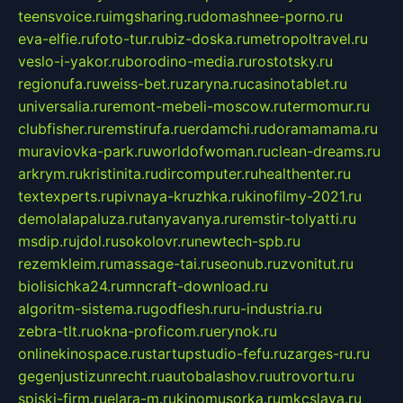
teensvoice.ru
imgsharing.ru
domashnee-porno.ru
eva-elfie.ru
foto-tur.ru
biz-doska.ru
metropoltravel.ru
veslo-i-yakor.ru
borodino-media.ru
rostotsky.ru
regionufa.ru
weiss-bet.ru
zaryna.ru
casinotablet.ru
universalia.ru
remont-mebeli-moscow.ru
termomur.ru
clubfisher.ru
remstirufa.ru
erdamchi.ru
doramamama.ru
muraviovka-park.ru
worldofwoman.ru
clean-dreams.ru
arkrym.ru
kristinita.ru
dircomputer.ru
healthenter.ru
textexperts.ru
pivnaya-kruzhka.ru
kinofilmy-2021.ru
demolalapaluza.ru
tanyavanya.ru
remstir-tolyatti.ru
msdip.ru
jdol.ru
sokolovr.ru
newtech-spb.ru
rezemkleim.ru
massage-tai.ru
seonub.ru
zvonitut.ru
biolisichka24.ru
mncraft-download.ru
algoritm-sistema.ru
godflesh.ru
ru-industria.ru
zebra-tlt.ru
okna-proficom.ru
erynok.ru
onlinekinospace.ru
startupstudio-fefu.ru
zarges-ru.ru
gegenjustizunrecht.ru
autobalashov.ru
utrovortu.ru
spiski-firm.ru
elara-m.ru
kinomusorka.ru
mkcslava.ru