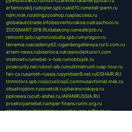
pylesostineco.ru
msts-ozarenie.ru
kameryjooan.ru
artemovskij.ru
dopler.spb.ru
aid70.ru
metall-perm.ru
ndm.msk.ru
ratingzooshop.ru
apiaccess.ru
globalautotrade.info
bezverhovskoe.ru
drsschool.ru
ZOOSMART.SPB.RU
dalakony.ru
medikijob.ru
remontt.spb.ru
photostudia.spb.ru
myragon.ru
terramia.ru
academy62.ru
gardengallereya.ru
rti.com.ru
artem-news.ru
biserinca.ru
krasnodarkurort.com
imshowtv.ru
mebel-v-tule.ru
mobtopik.ru
pcsecurity.net.ru
tool-sib.ru
multimetrunit.ru
sp-tour.ru
fan-cs.ru
santeh-russia.ru
symbian9.net.ru
DSHAIR.RU
tmmotors.spb.ru
xjocuricopii.com
musavtomat.msk.ru
obustrojdom.ru
sovetcik.ru
ybaranovskaya.ru
ppknews.ru
cult-alshei.ru
JAPANRUSSIA.RU
proekciyamebel.ru
imper-finans.ru
rim.org.ru
glamourai.ru
brassminus.ru
zabor-pro.ru
ftn.pp.ru
dorogoe58.ru
laimengpacker.ru
kuzova-zapchasti.ru
sageerp.ru
taxodrom.ru
dsrazvitie.ru
hardcity.net.ru