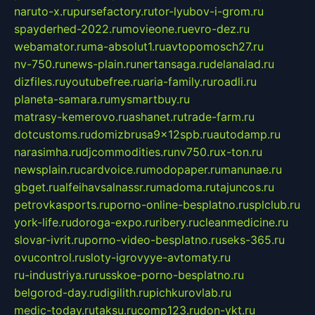
naruto-x.ru
pursefactory.ru
tor-lyubov-i-grom.ru
spayderhed-2022.ru
movieone.ru
evro-dez.ru
webamator.ru
ma-absolut1.ru
avtopomosch27.ru
nv-750.ru
news-plain.ru
nertansaga.ru
delanalad.ru
dizfiles.ru
youtubefree.ru
aria-family.ru
roadli.ru
planeta-samara.ru
mysmartbuy.ru
matrasy-kemerovo.ru
ashanet.ru
trade-farm.ru
dotcustoms.ru
domizbrusa9x12spb.ru
autodamp.ru
narasimha.ru
djcommodities.ru
nv750.ru
x-ton.ru
newsplain.ru
cardvoice.ru
modopaper.ru
manunae.ru
gbget.ru
alfeihavsalnassr.ru
madoma.ru
tajuncos.ru
petrovkasports.ru
porno-online-besplatno.ru
splclub.ru
york-life.ru
doroga-expo.ru
ribery.ru
cleanmedicine.ru
slovar-ivrit.ru
porno-video-besplatno.ru
seks-365.ru
ovucontrol.ru
sloty-igrovyye-avtomaty.ru
ru-industriya.ru
russkoe-porno-besplatno.ru
belgorod-day.ru
digilith.ru
pichkurovlab.ru
medic-today.ru
taksu.ru
comp123.ru
don-ykt.ru