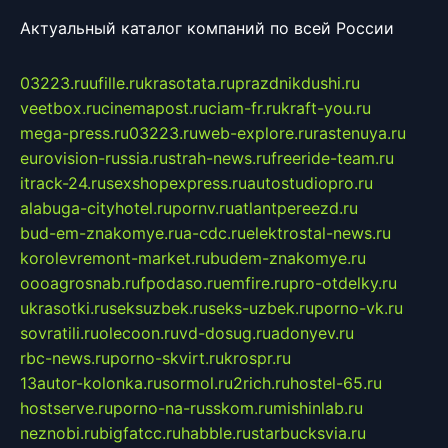
Актуальный каталог компаний по всей России
03223.ru
ufille.ru
krasotata.ru
prazdnikdushi.ru
veetbox.ru
cinemapost.ru
ciam-fr.ru
kraft-you.ru
mega-press.ru
03223.ru
web-explore.ru
rastenuya.ru
eurovision-russia.ru
strah-news.ru
freeride-team.ru
itrack-24.ru
sexshopexpress.ru
autostudiopro.ru
alabuga-cityhotel.ru
pornv.ru
atlantpereezd.ru
bud-em-znakomye.ru
a-cdc.ru
elektrostal-news.ru
korolevremont-market.ru
budem-znakomye.ru
oooagrosnab.ru
fpodaso.ru
emfire.ru
pro-otdelky.ru
ukrasotki.ru
seksuzbek.ru
seks-uzbek.ru
porno-vk.ru
sovratili.ru
olecoon.ru
vd-dosug.ru
adonyev.ru
rbc-news.ru
porno-skvirt.ru
krospr.ru
13autor-kolonka.ru
sormol.ru
2rich.ru
hostel-65.ru
hostserve.ru
porno-na-russkom.ru
mishinlab.ru
neznobi.ru
bigfatcc.ru
habble.ru
starbucksvia.ru