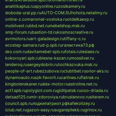
analitikaplus.ru
spyonline.ru
zosikamery.ru
sloboda-ural.pp.ru
AUTO-COM.SU
hohota.net
alimy.ru
online-z.com
aromat-vostoka.ru
otdelkaexp.ru
mobilvest.ru
bbd.net.ru
mebelshop.msk.ru
smp-forum.ru
bastion-td.ru
kosmoscreative.ru
avrmotors.ru
art-galadesign.ru
tiffany-c.ru
ecostep-samara.ru
d-p.spb.ru
галактика73.рф
sko.com.ru
davitamebel-spb.ru
fotsis.ru
tesiaes.ru
kokoroyari.spb.ru
blesna-kazan.ru
mossilver.ru
lenderoq.ru
sergeydobrin.ru
tochkazvuka.msk.ru
people-of-art.ru
bezzubova.ru
clubtibet.ru
orior-aks.ru
dynamoauto.ru
szk-favorit.ru
carlines.ru
flatnsk.ru
kingbolenskaner.ru
alex-motor.ru
astroline.net.ru
act1.spb.ru
polyglot.com.ru
gidlipetsk.ru
ooo-driada.ru
detsad125.ru
mir-zdoroviya.ru
bruslanovo.ru
siterem.ru
council.spb.ru
лодкипатриот.рф
kafekolizey.ru
iclub.net.ru
gazon-easy.ru
sugarepilekb.ru
grinox.ru