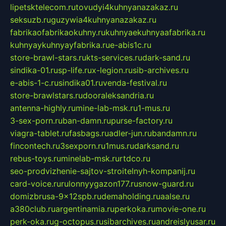
lipetsktelecom.ru
tovudyi4kuhnyanazakaz.ru
seksuzb.ru
guzywia4kuhnyanazakaz.ru
fabrikaofabrikaokuhny.ru
kuhnyaekuhnyaafabrika.ru
kuhnyaykuhnyayfabrika.ru
e-abis1c.ru
store-brawl-stars.ru
kts-services.ru
dark-sand.ru
sindika-01.ru
sp-life.ru
x-legion.ru
sib-archives.ru
e-abis-1-c.ru
sindika01.ru
venda-festival.ru
store-brawlstars.ru
dooraleksandria.ru
antenna-highly.ru
mine-lab-msk.ru
1-mus.ru
3-sex-porn.ru
ban-damn.ru
purse-factory.ru
viagra-tablet.ru
fasbags.ru
adler-jun.ru
bandamn.ru
fincontech.ru
3sexporn.ru
1mus.ru
darksand.ru
rebus-toys.ru
minelab-msk.ru
rtdco.ru
seo-prodvizhenie-sajtov-stroitelnyh-kompanij.ru
card-voice.ru
rulonnyygazon177.ru
snow-guard.ru
domizbrusa-9x12spb.ru
demaholding.ru
aalse.ru
a380club.ru
argentinamia.ru
perkoka.ru
movie-one.ru
perk-oka.ru
g-octopus.ru
sibarchives.ru
andreislyusar.ru