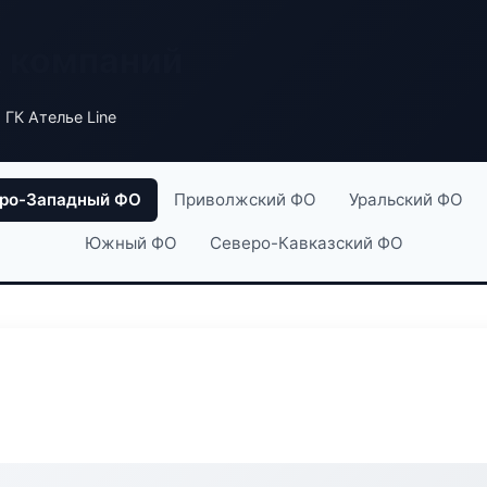
х компаний
 ГК Ателье Line
ро-Западный ФО
Приволжский ФО
Уральский ФО
Южный ФО
Северо-Кавказский ФО