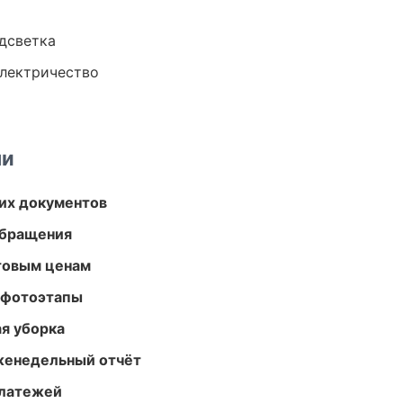
одсветка
электричество
ми
их документов
обращения
птовым ценам
 фотоэтапы
ая уборка
женедельный отчёт
платежей