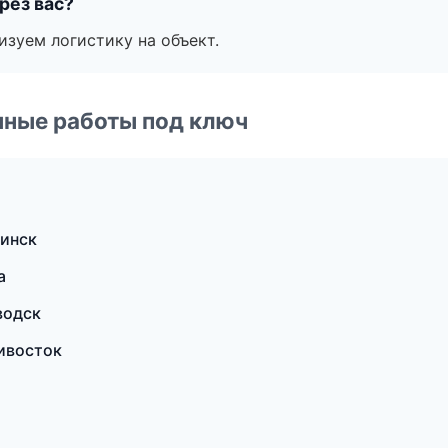
рез вас?
изуем логистику на объект.
чные работы под ключ
инск
а
водск
ивосток