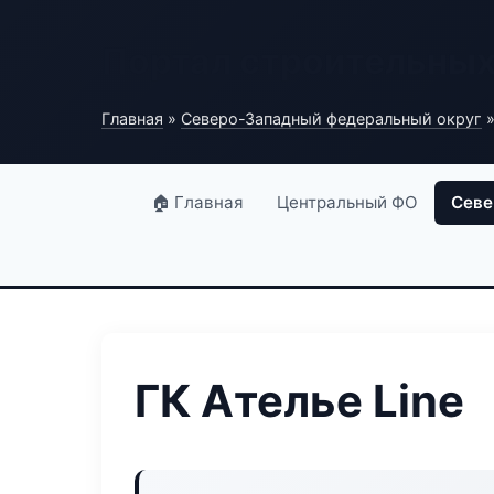
Портал строительны
Главная
»
Северо-Западный федеральный округ
»
🏠 Главная
Центральный ФО
Севе
ГК Ателье Line