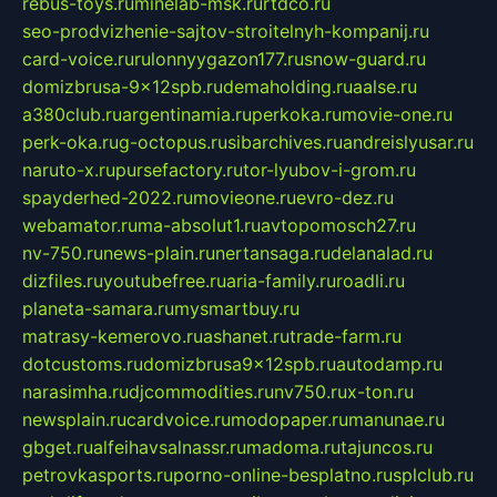
rebus-toys.ru
minelab-msk.ru
rtdco.ru
seo-prodvizhenie-sajtov-stroitelnyh-kompanij.ru
card-voice.ru
rulonnyygazon177.ru
snow-guard.ru
domizbrusa-9x12spb.ru
demaholding.ru
aalse.ru
a380club.ru
argentinamia.ru
perkoka.ru
movie-one.ru
perk-oka.ru
g-octopus.ru
sibarchives.ru
andreislyusar.ru
naruto-x.ru
pursefactory.ru
tor-lyubov-i-grom.ru
spayderhed-2022.ru
movieone.ru
evro-dez.ru
webamator.ru
ma-absolut1.ru
avtopomosch27.ru
nv-750.ru
news-plain.ru
nertansaga.ru
delanalad.ru
dizfiles.ru
youtubefree.ru
aria-family.ru
roadli.ru
planeta-samara.ru
mysmartbuy.ru
matrasy-kemerovo.ru
ashanet.ru
trade-farm.ru
dotcustoms.ru
domizbrusa9x12spb.ru
autodamp.ru
narasimha.ru
djcommodities.ru
nv750.ru
x-ton.ru
newsplain.ru
cardvoice.ru
modopaper.ru
manunae.ru
gbget.ru
alfeihavsalnassr.ru
madoma.ru
tajuncos.ru
petrovkasports.ru
porno-online-besplatno.ru
splclub.ru