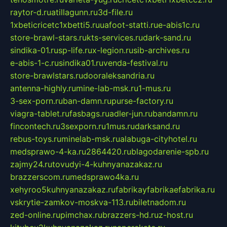
raytor-d.ru
atillagunn.ru
3d-file.ru
1xbeticricetc1xbetti5.ru
uafoot-statti.ru
e-abis1c.ru
store-brawl-stars.ru
kts-services.ru
dark-sand.ru
sindika-01.ru
sp-life.ru
x-legion.ru
sib-archives.ru
e-abis-1-c.ru
sindika01.ru
venda-festival.ru
store-brawlstars.ru
dooraleksandria.ru
antenna-highly.ru
mine-lab-msk.ru
1-mus.ru
3-sex-porn.ru
ban-damn.ru
purse-factory.ru
viagra-tablet.ru
fasbags.ru
adler-jun.ru
bandamn.ru
fincontech.ru
3sexporn.ru
1mus.ru
darksand.ru
rebus-toys.ru
minelab-msk.ru
alabuga-cityhotel.ru
medsprawo-4-ka.ru
2864420.ru
blagodarenie-spb.ru
zajmy24.ru
tovudyi-4-kuhnyanazakaz.ru
brazzerscom.ru
medsprawo4ka.ru
xehyroo5kuhnyanazakaz.ru
fabrikayfabrikaefabrika.ru
vskrytie-zamkov-moskva-113.ru
biletnadom.ru
zed-online.ru
pimchax.ru
brazzers-hd.ru
z-host.ru