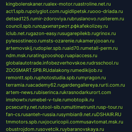
kingbolenskaner.ru
alex-motor.ru
astroline.net.ru
act1.spb.ru
polyglot.com.ru
gidlipetsk.ru
ooo-driada.ru
detsad125.ru
mir-zdoroviya.ru
bruslanovo.ru
siterem.ru
council.spb.ru
лодкипатриот.рф
kafekolizey.ru
iclub.net.ru
gazon-easy.ru
sugarepilekb.ru
grinox.ru
pylesostineco.ru
msts-ozarenie.ru
kameryjooan.ru
artemovskij.ru
dopler.spb.ru
aid70.ru
metall-perm.ru
ndm.msk.ru
ratingzooshop.ru
apiaccess.ru
globalautotrade.info
bezverhovskoe.ru
drsschool.ru
ZOOSMART.SPB.RU
dalakony.ru
medikijob.ru
remontt.spb.ru
photostudia.spb.ru
myragon.ru
terramia.ru
academy62.ru
gardengallereya.ru
rti.com.ru
artem-news.ru
biserinca.ru
krasnodarkurort.com
imshowtv.ru
mebel-v-tule.ru
mobtopik.ru
pcsecurity.net.ru
tool-sib.ru
multimetrunit.ru
sp-tour.ru
fan-cs.ru
santeh-russia.ru
symbian9.net.ru
DSHAIR.RU
tmmotors.spb.ru
xjocuricopii.com
musavtomat.msk.ru
obustrojdom.ru
sovetcik.ru
ybaranovskaya.ru