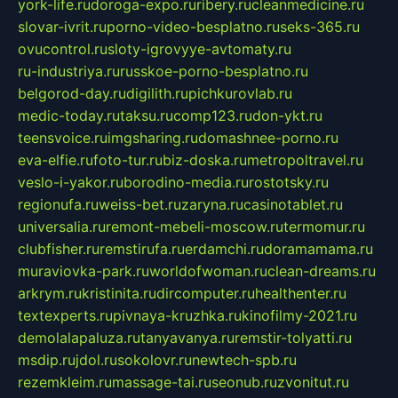
york-life.ru
doroga-expo.ru
ribery.ru
cleanmedicine.ru
slovar-ivrit.ru
porno-video-besplatno.ru
seks-365.ru
ovucontrol.ru
sloty-igrovyye-avtomaty.ru
ru-industriya.ru
russkoe-porno-besplatno.ru
belgorod-day.ru
digilith.ru
pichkurovlab.ru
medic-today.ru
taksu.ru
comp123.ru
don-ykt.ru
teensvoice.ru
imgsharing.ru
domashnee-porno.ru
eva-elfie.ru
foto-tur.ru
biz-doska.ru
metropoltravel.ru
veslo-i-yakor.ru
borodino-media.ru
rostotsky.ru
regionufa.ru
weiss-bet.ru
zaryna.ru
casinotablet.ru
universalia.ru
remont-mebeli-moscow.ru
termomur.ru
clubfisher.ru
remstirufa.ru
erdamchi.ru
doramamama.ru
muraviovka-park.ru
worldofwoman.ru
clean-dreams.ru
arkrym.ru
kristinita.ru
dircomputer.ru
healthenter.ru
textexperts.ru
pivnaya-kruzhka.ru
kinofilmy-2021.ru
demolalapaluza.ru
tanyavanya.ru
remstir-tolyatti.ru
msdip.ru
jdol.ru
sokolovr.ru
newtech-spb.ru
rezemkleim.ru
massage-tai.ru
seonub.ru
zvonitut.ru