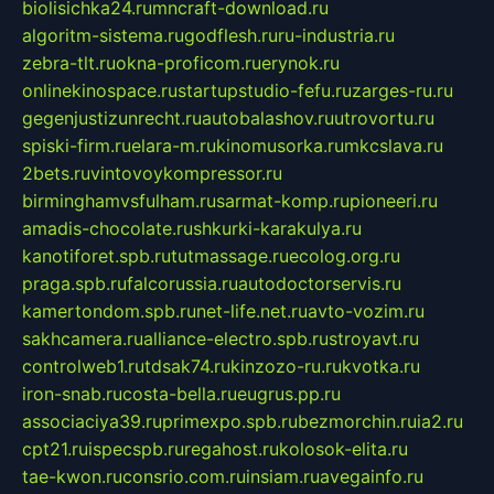
biolisichka24.ru
mncraft-download.ru
algoritm-sistema.ru
godflesh.ru
ru-industria.ru
zebra-tlt.ru
okna-proficom.ru
erynok.ru
onlinekinospace.ru
startupstudio-fefu.ru
zarges-ru.ru
gegenjustizunrecht.ru
autobalashov.ru
utrovortu.ru
spiski-firm.ru
elara-m.ru
kinomusorka.ru
mkcslava.ru
2bets.ru
vintovoykompressor.ru
birminghamvsfulham.ru
sarmat-komp.ru
pioneeri.ru
amadis-chocolate.ru
shkurki-karakulya.ru
kanotiforet.spb.ru
tutmassage.ru
ecolog.org.ru
praga.spb.ru
falcorussia.ru
autodoctorservis.ru
kamertondom.spb.ru
net-life.net.ru
avto-vozim.ru
sakhcamera.ru
alliance-electro.spb.ru
stroyavt.ru
controlweb1.ru
tdsak74.ru
kinzozo-ru.ru
kvotka.ru
iron-snab.ru
costa-bella.ru
eugrus.pp.ru
associaciya39.ru
primexpo.spb.ru
bezmorchin.ru
ia2.ru
cpt21.ru
ispecspb.ru
regahost.ru
kolosok-elita.ru
tae-kwon.ru
consrio.com.ru
insiam.ru
avegainfo.ru