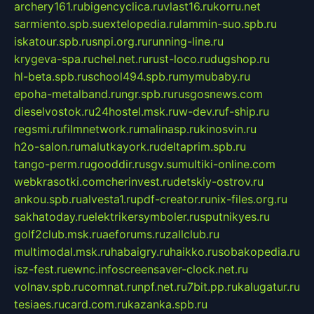
archery161.ru
bigencyclica.ru
vlast16.ru
korru.net
sarmiento.spb.su
extelopedia.ru
lammin-suo.spb.ru
iskatour.spb.ru
snpi.org.ru
running-line.ru
krygeva-spa.ru
chel.net.ru
rust-loco.ru
dugshop.ru
hl-beta.spb.ru
school494.spb.ru
mymubaby.ru
epoha-metalband.ru
ngr.spb.ru
rusgosnews.com
dieselvostok.ru
24hostel.msk.ru
w-dev.ru
f-ship.ru
regsmi.ru
filmnetwork.ru
malinasp.ru
kinosvin.ru
h2o-salon.ru
malutkayork.ru
deltaprim.spb.ru
tango-perm.ru
gooddir.ru
sgv.su
multiki-online.com
webkrasotki.com
cherinvest.ru
detskiy-ostrov.ru
ankou.spb.ru
alvesta1.ru
pdf-creator.ru
nix-files.org.ru
sakhatoday.ru
elektrikersymboler.ru
sputnikyes.ru
golf2club.msk.ru
aeforums.ru
zallclub.ru
multimodal.msk.ru
habaigry.ru
haikko.ru
sobakopedia.ru
isz-fest.ru
ewnc.info
screensaver-clock.net.ru
volnav.spb.ru
comnat.ru
npf.net.ru
7bit.pp.ru
kalugatur.ru
tesiaes.ru
card.com.ru
kazanka.spb.ru