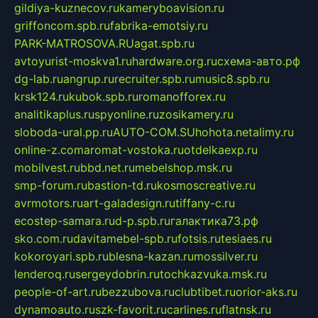
gildiya-kuznecov.ru
kameryboavision.ru
griffoncom.spb.ru
fabrika-emotsiy.ru
PARK-MATROSOVA.RU
agat.spb.ru
avtoyurist-moskva1.ru
hardware.org.ru
схема-авто.рф
dg-lab.ru
angrup.ru
recruiter.spb.ru
music8.spb.ru
krsk124.ru
kubok.spb.ru
romanofforex.ru
analitikaplus.ru
spyonline.ru
zosikamery.ru
sloboda-ural.pp.ru
AUTO-COM.SU
hohota.net
alimy.ru
online-z.com
aromat-vostoka.ru
otdelkaexp.ru
mobilvest.ru
bbd.net.ru
mebelshop.msk.ru
smp-forum.ru
bastion-td.ru
kosmoscreative.ru
avrmotors.ru
art-galadesign.ru
tiffany-c.ru
ecostep-samara.ru
d-p.spb.ru
галактика73.рф
sko.com.ru
davitamebel-spb.ru
fotsis.ru
tesiaes.ru
kokoroyari.spb.ru
blesna-kazan.ru
mossilver.ru
lenderoq.ru
sergeydobrin.ru
tochkazvuka.msk.ru
people-of-art.ru
bezzubova.ru
clubtibet.ru
orior-aks.ru
dynamoauto.ru
szk-favorit.ru
carlines.ru
flatnsk.ru