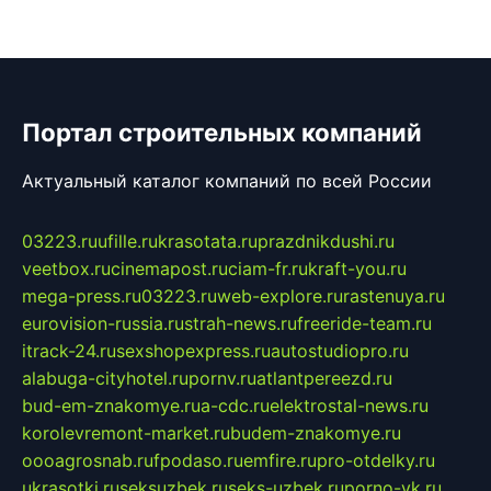
Портал строительных компаний
Актуальный каталог компаний по всей России
03223.ru
ufille.ru
krasotata.ru
prazdnikdushi.ru
veetbox.ru
cinemapost.ru
ciam-fr.ru
kraft-you.ru
mega-press.ru
03223.ru
web-explore.ru
rastenuya.ru
eurovision-russia.ru
strah-news.ru
freeride-team.ru
itrack-24.ru
sexshopexpress.ru
autostudiopro.ru
alabuga-cityhotel.ru
pornv.ru
atlantpereezd.ru
bud-em-znakomye.ru
a-cdc.ru
elektrostal-news.ru
korolevremont-market.ru
budem-znakomye.ru
oooagrosnab.ru
fpodaso.ru
emfire.ru
pro-otdelky.ru
ukrasotki.ru
seksuzbek.ru
seks-uzbek.ru
porno-vk.ru