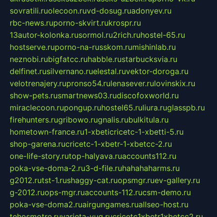
sovratili.ru
olecoon.ru
vd-dosug.ru
adonyev.ru
rbc-news.ru
porno-skvirt.ru
krospr.ru
13autor-kolonka.ru
sormol.ru
2rich.ru
hostel-65.ru
hostserve.ru
porno-na-russkom.ru
mishinlab.ru
neznobi.ru
bigfatcc.ru
habble.ru
starbucksvia.ru
delfinet.ru
silvernano.ru
elestal.ru
vektor-doroga.ru
velotrenajery.ru
pronso54.ru
lenasever.ru
lovinskix.ru
show-pets.ru
smartnews03.ru
discofoxworld.ru
miraclecoon.ru
pongup.ru
hostel65.ru
liura.ru
glasspb.ru
firehunters.ru
gribowo.ru
gnalis.ru
bulkitula.ru
hometown-france.ru
1-xbeticricetc-1-xbetti-5.ru
shop-garena.ru
cricetc-1-xbetr-1-xbetcc-2.ru
one-life-story.ru
top-halyava.ru
accounts112.ru
poka-vse-doma-2.ru
3-d-file.ru
hahahaharms.ru
g2012.ru
tst-1.ru
shaggy-cat.ru
opsmgr.ru
ev-gallery.ru
g-2012.ru
ops-mgr.ru
accounts-112.ru
csm-demo.ru
poka-vse-doma2.ru
airgungames.ru
allseo-host.ru
tehosmotre.ru
varieta-yug.ru
cricetc1xbetr1xbetcc2.ru