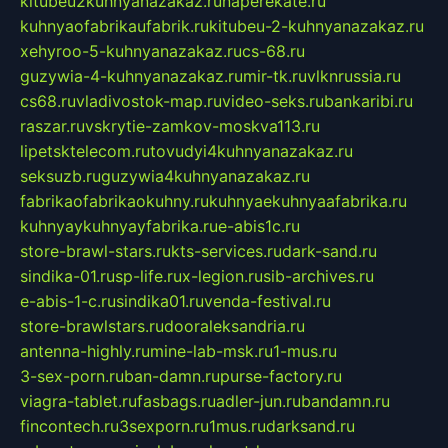
kitubeu2kuhnyanazakaz.ru
naperekate.ru
kuhnyaofabrikaufabrik.ru
kitubeu-2-kuhnyanazakaz.ru
xehyroo-5-kuhnyanazakaz.ru
cs-68.ru
guzywia-4-kuhnyanazakaz.ru
mir-tk.ru
vlknrussia.ru
cs68.ru
vladivostok-map.ru
video-seks.ru
bankaribi.ru
raszar.ru
vskrytie-zamkov-moskva113.ru
lipetsktelecom.ru
tovudyi4kuhnyanazakaz.ru
seksuzb.ru
guzywia4kuhnyanazakaz.ru
fabrikaofabrikaokuhny.ru
kuhnyaekuhnyaafabrika.ru
kuhnyaykuhnyayfabrika.ru
e-abis1c.ru
store-brawl-stars.ru
kts-services.ru
dark-sand.ru
sindika-01.ru
sp-life.ru
x-legion.ru
sib-archives.ru
e-abis-1-c.ru
sindika01.ru
venda-festival.ru
store-brawlstars.ru
dooraleksandria.ru
antenna-highly.ru
mine-lab-msk.ru
1-mus.ru
3-sex-porn.ru
ban-damn.ru
purse-factory.ru
viagra-tablet.ru
fasbags.ru
adler-jun.ru
bandamn.ru
fincontech.ru
3sexporn.ru
1mus.ru
darksand.ru