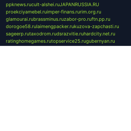
ppknews.ru
cult-alshei.ru
JAPANRUSSIA.RU
proekciyamebel.ru
imper-finans.ru
rim.org.ru
glamourai.ru
brassminus.ru
zabor-pro.ru
ftn.pp.ru
dorogoe58.ru
laimengpacker.ru
kuzova-zapchasti.ru
sageerp.ru
taxodrom.ru
dsrazvitie.ru
hardcity.net.ru
ratinghomegames.ru
topservice25.ru
gubernyan.ru
gtglasslined.ru
ii4.ru
tssport.spb.ru
andorra24.com
blackwallstreet.ru
oboimos.ru
optim-doors.com.ru
ikuch.ru
nycr.org.ru
npa21.ru
vremya-ch.spb.ru
desert000.ru
ivtorgi.ru
ifiori.ru
catalog-statei.ru
dcv.org.ru
spetsmaster174.ru
ipkameryhiseeu.ru
dum26.ru
ruspol.spb.ru
fr-opendp.ru
kam-solnyshko.ru
cheyenne-arapaho.ru
sevzapmetal.spb.ru
ted-lapidus.spb.ru
parasite-eliminator.ru
sigma-complete.ru
modernworld.ru
dama-moda.ru
eholot-group.ru
sk-nvkz.ru
DRONGOLD.RU
democratia2.ru
i-farmer.ru
mass-sport.org
jablonex.spb.ru
bookmess.ru
linkword.ru