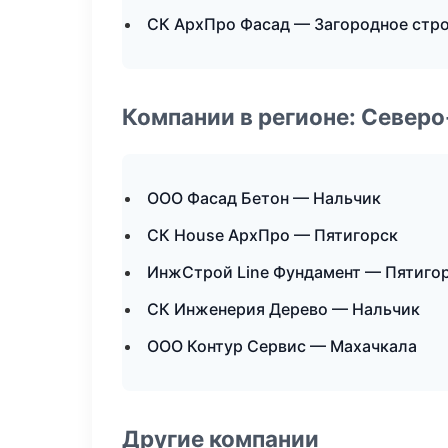
СК АрхПро Фасад — Загородное стр
Компании в регионе: Север
ООО Фасад Бетон — Нальчик
СК House АрхПро — Пятигорск
ИнжСтрой Line Фундамент — Пятиго
СК Инженерия Дерево — Нальчик
ООО Контур Сервис — Махачкала
Другие компании