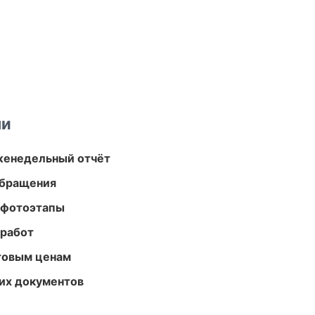
ми
женедельный отчёт
обращения
 фотоэтапы
 работ
птовым ценам
их документов