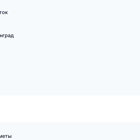
ток
нград
сметы