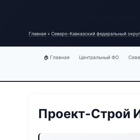
Портал строительны
Главная
»
Северо-Кавказский федеральный окру
🏠 Главная
Центральный ФО
Севе
Проект-Строй 