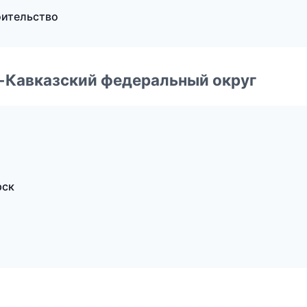
оительство
о-Кавказский федеральный округ
рск