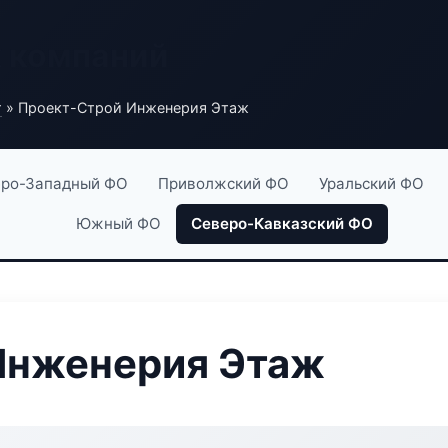
х компаний
г
» Проект-Строй Инженерия Этаж
ро-Западный ФО
Приволжский ФО
Уральский ФО
Южный ФО
Северо-Кавказский ФО
Инженерия Этаж