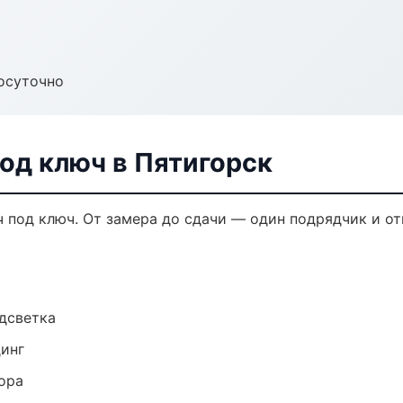
осуточно
од ключ в Пятигорск
 под ключ. От замера до сдачи — один подрядчик и от
одсветка
динг
ора