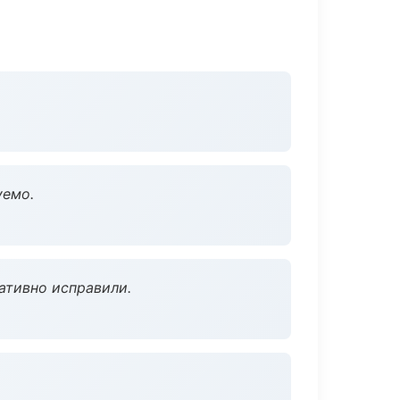
уемо.
ативно исправили.