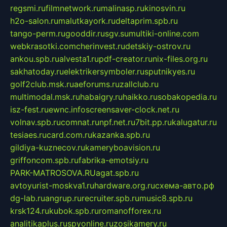
regsmi.ru
filmnetwork.ru
malinasp.ru
kinosvin.ru
h2o-salon.ru
malutkayork.ru
deltaprim.spb.ru
tango-perm.ru
gooddir.ru
sgv.su
multiki-online.com
webkrasotki.com
cherinvest.ru
detskiy-ostrov.ru
ankou.spb.ru
alvesta1.ru
pdf-creator.ru
nix-files.org.ru
sakhatoday.ru
elektrikersymboler.ru
sputnikyes.ru
golf2club.msk.ru
aeforums.ru
zallclub.ru
multimodal.msk.ru
habaigry.ru
haikko.ru
sobakopedia.ru
isz-fest.ru
ewnc.info
screensaver-clock.net.ru
volnav.spb.ru
comnat.ru
npf.net.ru
7bit.pp.ru
kalugatur.ru
tesiaes.ru
card.com.ru
kazanka.spb.ru
gildiya-kuznecov.ru
kameryboavision.ru
griffoncom.spb.ru
fabrika-emotsiy.ru
PARK-MATROSOVA.RU
agat.spb.ru
avtoyurist-moskva1.ru
hardware.org.ru
схема-авто.рф
dg-lab.ru
angrup.ru
recruiter.spb.ru
music8.spb.ru
krsk124.ru
kubok.spb.ru
romanofforex.ru
analitikaplus.ru
spyonline.ru
zosikamery.ru