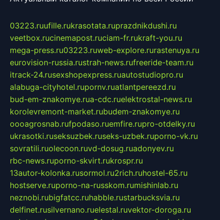
03223.ru
ufille.ru
krasotata.ru
prazdnikdushi.ru
veetbox.ru
cinemapost.ru
ciam-fr.ru
kraft-you.ru
mega-press.ru
03223.ru
web-explore.ru
rastenuya.ru
eurovision-russia.ru
strah-news.ru
freeride-team.ru
itrack-24.ru
sexshopexpress.ru
autostudiopro.ru
alabuga-cityhotel.ru
pornv.ru
atlantpereezd.ru
bud-em-znakomye.ru
a-cdc.ru
elektrostal-news.ru
korolevremont-market.ru
budem-znakomye.ru
oooagrosnab.ru
fpodaso.ru
emfire.ru
pro-otdelky.ru
ukrasotki.ru
seksuzbek.ru
seks-uzbek.ru
porno-vk.ru
sovratili.ru
olecoon.ru
vd-dosug.ru
adonyev.ru
rbc-news.ru
porno-skvirt.ru
krospr.ru
13autor-kolonka.ru
sormol.ru
2rich.ru
hostel-65.ru
hostserve.ru
porno-na-russkom.ru
mishinlab.ru
neznobi.ru
bigfatcc.ru
habble.ru
starbucksvia.ru
delfinet.ru
silvernano.ru
elestal.ru
vektor-doroga.ru