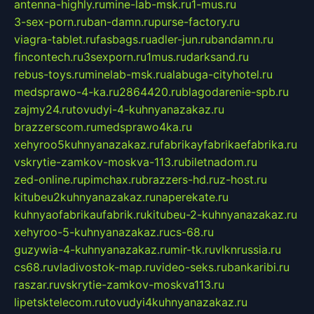
antenna-highly.ru
mine-lab-msk.ru
1-mus.ru
3-sex-porn.ru
ban-damn.ru
purse-factory.ru
viagra-tablet.ru
fasbags.ru
adler-jun.ru
bandamn.ru
fincontech.ru
3sexporn.ru
1mus.ru
darksand.ru
rebus-toys.ru
minelab-msk.ru
alabuga-cityhotel.ru
medsprawo-4-ka.ru
2864420.ru
blagodarenie-spb.ru
zajmy24.ru
tovudyi-4-kuhnyanazakaz.ru
brazzerscom.ru
medsprawo4ka.ru
xehyroo5kuhnyanazakaz.ru
fabrikayfabrikaefabrika.ru
vskrytie-zamkov-moskva-113.ru
biletnadom.ru
zed-online.ru
pimchax.ru
brazzers-hd.ru
z-host.ru
kitubeu2kuhnyanazakaz.ru
naperekate.ru
kuhnyaofabrikaufabrik.ru
kitubeu-2-kuhnyanazakaz.ru
xehyroo-5-kuhnyanazakaz.ru
cs-68.ru
guzywia-4-kuhnyanazakaz.ru
mir-tk.ru
vlknrussia.ru
cs68.ru
vladivostok-map.ru
video-seks.ru
bankaribi.ru
raszar.ru
vskrytie-zamkov-moskva113.ru
lipetsktelecom.ru
tovudyi4kuhnyanazakaz.ru