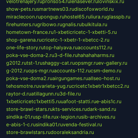
velotrenajery.ru
pronso54.ru
lenasever.ru
lovinskix.ru
show-pets.ru
smartnews03.ru
discofoxworld.ru
miraclecoon.ru
pongup.ru
hostel65.ru
liura.ru
glasspb.ru
firehunters.ru
gribowo.ru
gnalis.ru
bulkitula.ru
hometown-france.ru
1-xbeticricetc-1-xbetti-5.ru
shop-garena.ru
cricetc-1-xbetr-1-xbetcc-2.ru
one-life-story.ru
top-halyava.ru
accounts112.ru
poka-vse-doma-2.ru
3-d-file.ru
hahahaharms.ru
g2012.ru
tst-1.ru
shaggy-cat.ru
opsmgr.ru
ev-gallery.ru
g-2012.ru
ops-mgr.ru
accounts-112.ru
csm-demo.ru
poka-vse-doma2.ru
airgungames.ru
allseo-host.ru
tehosmotre.ru
varieta-yug.ru
cricetc1xbetr1xbetcc2.ru
raytor-d.ru
atillagunn.ru
3d-file.ru
1xbeticricetc1xbetti5.ru
uafoot-statti.ru
e-abis1c.ru
store-brawl-stars.ru
kts-services.ru
dark-sand.ru
sindika-01.ru
sp-life.ru
x-legion.ru
sib-archives.ru
e-abis-1-c.ru
sindika01.ru
venda-festival.ru
store-brawlstars.ru
dooraleksandria.ru