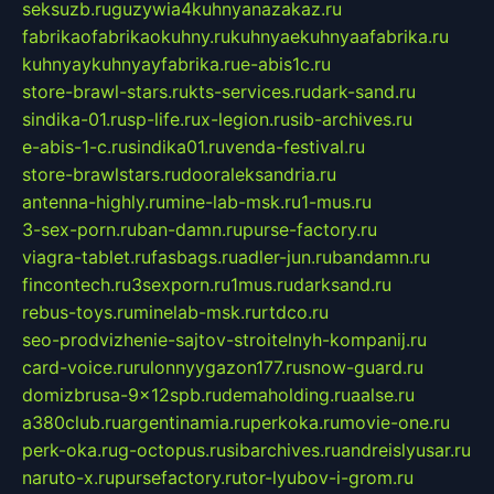
seksuzb.ru
guzywia4kuhnyanazakaz.ru
fabrikaofabrikaokuhny.ru
kuhnyaekuhnyaafabrika.ru
kuhnyaykuhnyayfabrika.ru
e-abis1c.ru
store-brawl-stars.ru
kts-services.ru
dark-sand.ru
sindika-01.ru
sp-life.ru
x-legion.ru
sib-archives.ru
e-abis-1-c.ru
sindika01.ru
venda-festival.ru
store-brawlstars.ru
dooraleksandria.ru
antenna-highly.ru
mine-lab-msk.ru
1-mus.ru
3-sex-porn.ru
ban-damn.ru
purse-factory.ru
viagra-tablet.ru
fasbags.ru
adler-jun.ru
bandamn.ru
fincontech.ru
3sexporn.ru
1mus.ru
darksand.ru
rebus-toys.ru
minelab-msk.ru
rtdco.ru
seo-prodvizhenie-sajtov-stroitelnyh-kompanij.ru
card-voice.ru
rulonnyygazon177.ru
snow-guard.ru
domizbrusa-9x12spb.ru
demaholding.ru
aalse.ru
a380club.ru
argentinamia.ru
perkoka.ru
movie-one.ru
perk-oka.ru
g-octopus.ru
sibarchives.ru
andreislyusar.ru
naruto-x.ru
pursefactory.ru
tor-lyubov-i-grom.ru