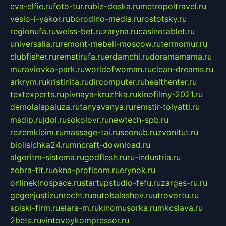
eva-elfie.ru
foto-tur.ru
biz-doska.ru
metropoltravel.ru
veslo-i-yakor.ru
borodino-media.ru
rostotsky.ru
regionufa.ru
weiss-bet.ru
zaryna.ru
casinotablet.ru
universalia.ru
remont-mebeli-moscow.ru
termomur.ru
clubfisher.ru
remstirufa.ru
erdamchi.ru
doramamama.ru
muraviovka-park.ru
worldofwoman.ru
clean-dreams.ru
arkrym.ru
kristinita.ru
dircomputer.ru
healthenter.ru
textexperts.ru
pivnaya-kruzhka.ru
kinofilmy-2021.ru
demolalapaluza.ru
tanyavanya.ru
remstir-tolyatti.ru
msdip.ru
jdol.ru
sokolovr.ru
newtech-spb.ru
rezemkleim.ru
massage-tai.ru
seonub.ru
zvonitut.ru
biolisichka24.ru
mncraft-download.ru
algoritm-sistema.ru
godflesh.ru
ru-industria.ru
zebra-tlt.ru
okna-proficom.ru
erynok.ru
onlinekinospace.ru
startupstudio-fefu.ru
zarges-ru.ru
gegenjustizunrecht.ru
autobalashov.ru
utrovortu.ru
spiski-firm.ru
elara-m.ru
kinomusorka.ru
mkcslava.ru
2bets.ru
vintovoykompressor.ru