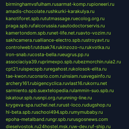
birminghamvsfulham.ru
sarmat-komp.ru
pioneeri.ru
amadis-chocolate.ru
shkurki-karakulya.ru
kanotiforet.spb.ru
tutmassage.ru
ecolog.org.ru
praga.spb.ru
falcorussia.ru
autodoctorservis.ru
kamertondom.spb.ru
net-life.net.ru
avto-vozim.ru
sakhcamera.ru
alliance-electro.spb.ru
stroyavt.ru
controlweb1.ru
tdsak74.ru
kinzozo-ru.ru
kvotka.ru
iron-snab.ru
costa-bella.ru
eugrus.pp.ru
associaciya39.ru
primexpo.spb.ru
bezmorchin.ru
ia2.ru
cpt21.ru
ispecspb.ru
regahost.ru
kolosok-elita.ru
tae-kwon.ru
consrio.com.ru
insiam.ru
avegainfo.ru
archery161.ru
bigencyclica.ru
vlast16.ru
korru.net
sarmiento.spb.su
extelopedia.ru
lammin-suo.spb.ru
iskatour.spb.ru
snpi.org.ru
running-line.ru
krygeva-spa.ru
chel.net.ru
rust-loco.ru
dugshop.ru
hl-beta.spb.ru
school494.spb.ru
mymubaby.ru
epoha-metalband.ru
ngr.spb.ru
rusgosnews.com
dieselvostok.ru
24hostel.msk.ru
w-dev.ru
f-ship.ru