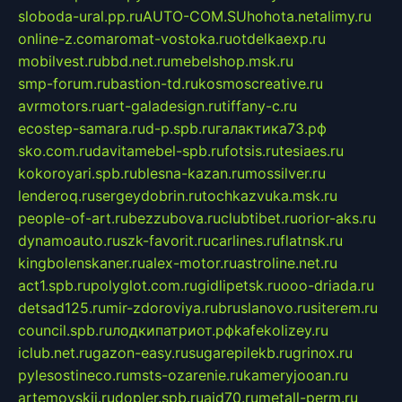
sloboda-ural.pp.ru
AUTO-COM.SU
hohota.net
alimy.ru
online-z.com
aromat-vostoka.ru
otdelkaexp.ru
mobilvest.ru
bbd.net.ru
mebelshop.msk.ru
smp-forum.ru
bastion-td.ru
kosmoscreative.ru
avrmotors.ru
art-galadesign.ru
tiffany-c.ru
ecostep-samara.ru
d-p.spb.ru
галактика73.рф
sko.com.ru
davitamebel-spb.ru
fotsis.ru
tesiaes.ru
kokoroyari.spb.ru
blesna-kazan.ru
mossilver.ru
lenderoq.ru
sergeydobrin.ru
tochkazvuka.msk.ru
people-of-art.ru
bezzubova.ru
clubtibet.ru
orior-aks.ru
dynamoauto.ru
szk-favorit.ru
carlines.ru
flatnsk.ru
kingbolenskaner.ru
alex-motor.ru
astroline.net.ru
act1.spb.ru
polyglot.com.ru
gidlipetsk.ru
ooo-driada.ru
detsad125.ru
mir-zdoroviya.ru
bruslanovo.ru
siterem.ru
council.spb.ru
лодкипатриот.рф
kafekolizey.ru
iclub.net.ru
gazon-easy.ru
sugarepilekb.ru
grinox.ru
pylesostineco.ru
msts-ozarenie.ru
kameryjooan.ru
artemovskij.ru
dopler.spb.ru
aid70.ru
metall-perm.ru