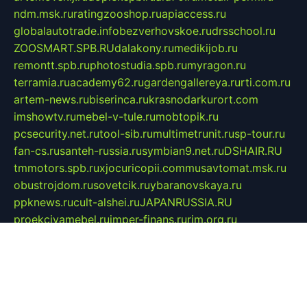
ndm.msk.ru
ratingzooshop.ru
apiaccess.ru
globalautotrade.info
bezverhovskoe.ru
drsschool.ru
ZOOSMART.SPB.RU
dalakony.ru
medikijob.ru
remontt.spb.ru
photostudia.spb.ru
myragon.ru
terramia.ru
academy62.ru
gardengallereya.ru
rti.com.ru
artem-news.ru
biserinca.ru
krasnodarkurort.com
imshowtv.ru
mebel-v-tule.ru
mobtopik.ru
pcsecurity.net.ru
tool-sib.ru
multimetrunit.ru
sp-tour.ru
fan-cs.ru
santeh-russia.ru
symbian9.net.ru
DSHAIR.RU
tmmotors.spb.ru
xjocuricopii.com
musavtomat.msk.ru
obustrojdom.ru
sovetcik.ru
ybaranovskaya.ru
ppknews.ru
cult-alshei.ru
JAPANRUSSIA.RU
proekciyamebel.ru
imper-finans.ru
rim.org.ru
glamourai.ru
brassminus.ru
zabor-pro.ru
ftn.pp.ru
dorogoe58.ru
laimengpacker.ru
kuzova-zapchasti.ru
sageerp.ru
taxodrom.ru
dsrazvitie.ru
hardcity.net.ru
ratinghomegames.ru
topservice25.ru
gubernyan.ru
gtglasslined.ru
ii4.ru
tssport.spb.ru
andorra24.com