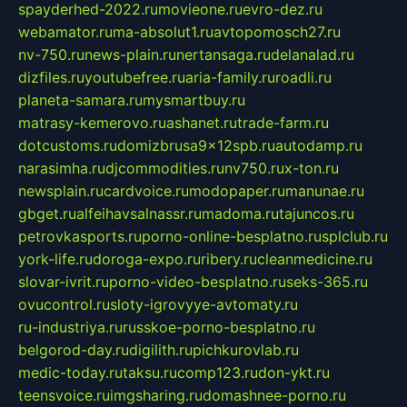
spayderhed-2022.ru
movieone.ru
evro-dez.ru
webamator.ru
ma-absolut1.ru
avtopomosch27.ru
nv-750.ru
news-plain.ru
nertansaga.ru
delanalad.ru
dizfiles.ru
youtubefree.ru
aria-family.ru
roadli.ru
planeta-samara.ru
mysmartbuy.ru
matrasy-kemerovo.ru
ashanet.ru
trade-farm.ru
dotcustoms.ru
domizbrusa9x12spb.ru
autodamp.ru
narasimha.ru
djcommodities.ru
nv750.ru
x-ton.ru
newsplain.ru
cardvoice.ru
modopaper.ru
manunae.ru
gbget.ru
alfeihavsalnassr.ru
madoma.ru
tajuncos.ru
petrovkasports.ru
porno-online-besplatno.ru
splclub.ru
york-life.ru
doroga-expo.ru
ribery.ru
cleanmedicine.ru
slovar-ivrit.ru
porno-video-besplatno.ru
seks-365.ru
ovucontrol.ru
sloty-igrovyye-avtomaty.ru
ru-industriya.ru
russkoe-porno-besplatno.ru
belgorod-day.ru
digilith.ru
pichkurovlab.ru
medic-today.ru
taksu.ru
comp123.ru
don-ykt.ru
teensvoice.ru
imgsharing.ru
domashnee-porno.ru