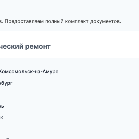
в. Предоставляем полный комплект документов.
ческий ремонт
Комсомольск-на-Амуре
нбург
ь
нь
ск