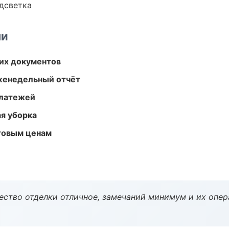
одсветка
ми
их документов
женедельный отчёт
платежей
ая уборка
птовым ценам
чество отделки отличное, замечаний минимум и их опер