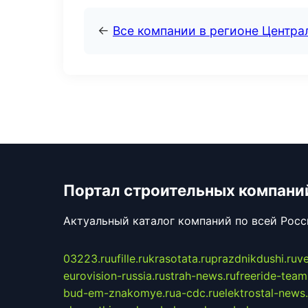
←
Все компании в регионе Центр
Портал строительных компани
Актуальный каталог компаний по всей Рос
03223.ru
ufille.ru
krasotata.ru
prazdnikdushi.ru
v
eurovision-russia.ru
strah-news.ru
freeride-team
bud-em-znakomye.ru
a-cdc.ru
elektrostal-news.