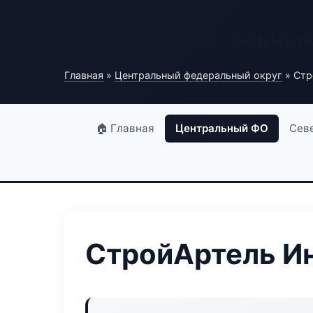
Портал строительны
Главная
»
Центральный федеральный округ
» Стр
🏠 Главная
Центральный ФО
Сев
СтройАртель И