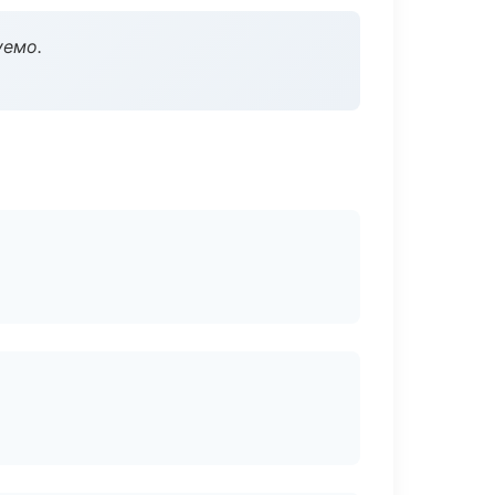
уемо.