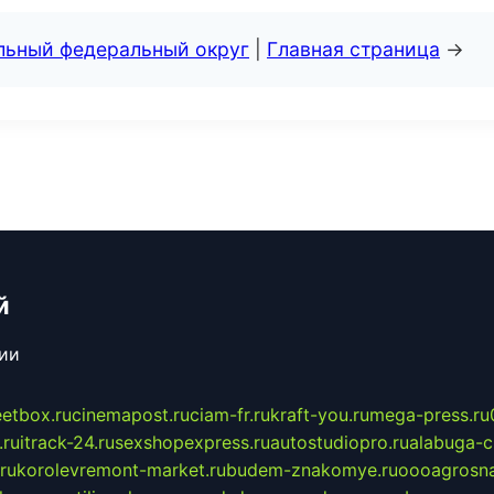
альный федеральный округ
|
Главная страница
→
й
сии
eetbox.ru
cinemapost.ru
ciam-fr.ru
kraft-you.ru
mega-press.ru
.ru
itrack-24.ru
sexshopexpress.ru
autostudiopro.ru
alabuga-ci
ru
korolevremont-market.ru
budem-znakomye.ru
oooagrosna