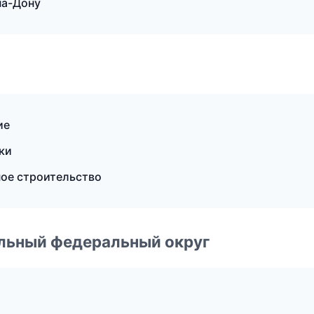
на-Дону
ие
ки
ое строительство
альный федеральный округ