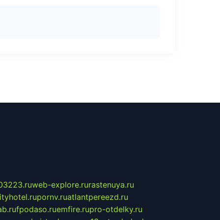
03223.ru
web-explore.ru
rastenuya.ru
tyhotel.ru
pornv.ru
atlantpereezd.ru
b.ru
fpodaso.ru
emfire.ru
pro-otdelky.ru