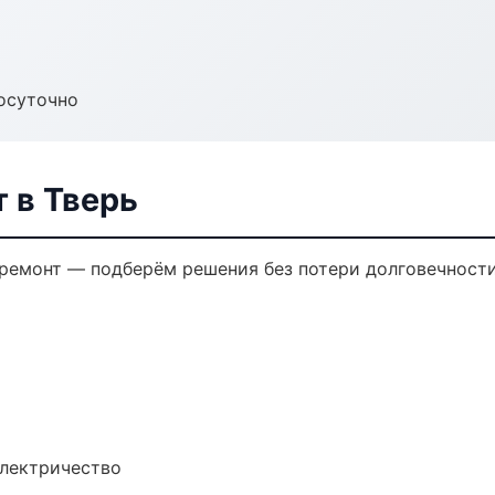
осуточно
 в Тверь
емонт — подберём решения без потери долговечности
электричество