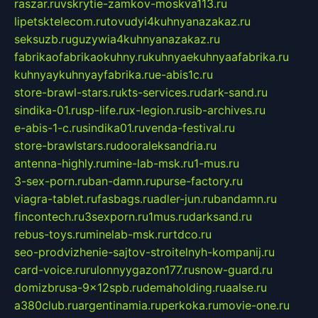
raszar.ru
vskrytie-zamkov-moskva113.ru
lipetsktelecom.ru
tovudyi4kuhnyanazakaz.ru
seksuzb.ru
guzywia4kuhnyanazakaz.ru
fabrikaofabrikaokuhny.ru
kuhnyaekuhnyaafabrika.ru
kuhnyaykuhnyayfabrika.ru
e-abis1c.ru
store-brawl-stars.ru
kts-services.ru
dark-sand.ru
sindika-01.ru
sp-life.ru
x-legion.ru
sib-archives.ru
e-abis-1-c.ru
sindika01.ru
venda-festival.ru
store-brawlstars.ru
dooraleksandria.ru
antenna-highly.ru
mine-lab-msk.ru
1-mus.ru
3-sex-porn.ru
ban-damn.ru
purse-factory.ru
viagra-tablet.ru
fasbags.ru
adler-jun.ru
bandamn.ru
fincontech.ru
3sexporn.ru
1mus.ru
darksand.ru
rebus-toys.ru
minelab-msk.ru
rtdco.ru
seo-prodvizhenie-sajtov-stroitelnyh-kompanij.ru
card-voice.ru
rulonnyygazon177.ru
snow-guard.ru
domizbrusa-9x12spb.ru
demaholding.ru
aalse.ru
a380club.ru
argentinamia.ru
perkoka.ru
movie-one.ru