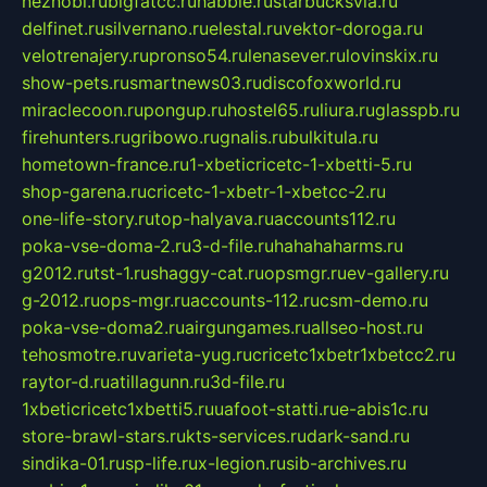
neznobi.ru
bigfatcc.ru
habble.ru
starbucksvia.ru
delfinet.ru
silvernano.ru
elestal.ru
vektor-doroga.ru
velotrenajery.ru
pronso54.ru
lenasever.ru
lovinskix.ru
show-pets.ru
smartnews03.ru
discofoxworld.ru
miraclecoon.ru
pongup.ru
hostel65.ru
liura.ru
glasspb.ru
firehunters.ru
gribowo.ru
gnalis.ru
bulkitula.ru
hometown-france.ru
1-xbeticricetc-1-xbetti-5.ru
shop-garena.ru
cricetc-1-xbetr-1-xbetcc-2.ru
one-life-story.ru
top-halyava.ru
accounts112.ru
poka-vse-doma-2.ru
3-d-file.ru
hahahaharms.ru
g2012.ru
tst-1.ru
shaggy-cat.ru
opsmgr.ru
ev-gallery.ru
g-2012.ru
ops-mgr.ru
accounts-112.ru
csm-demo.ru
poka-vse-doma2.ru
airgungames.ru
allseo-host.ru
tehosmotre.ru
varieta-yug.ru
cricetc1xbetr1xbetcc2.ru
raytor-d.ru
atillagunn.ru
3d-file.ru
1xbeticricetc1xbetti5.ru
uafoot-statti.ru
e-abis1c.ru
store-brawl-stars.ru
kts-services.ru
dark-sand.ru
sindika-01.ru
sp-life.ru
x-legion.ru
sib-archives.ru