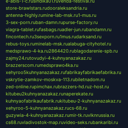
e-abis-1-c.ru
sindika01.ru
venda-festival.ru
store-brawlstars.ru
dooraleksandria.ru
antenna-highly.ru
mine-lab-msk.ru
1-mus.ru
3-sex-porn.ru
ban-damn.ru
purse-factory.ru
viagra-tablet.ru
fasbags.ru
adler-jun.ru
bandamn.ru
fincontech.ru
3sexporn.ru
1mus.ru
darksand.ru
rebus-toys.ru
minelab-msk.ru
alabuga-cityhotel.ru
medsprawo-4-ka.ru
2864420.ru
blagodarenie-spb.ru
zajmy24.ru
tovudyi-4-kuhnyanazakaz.ru
brazzerscom.ru
medsprawo4ka.ru
xehyroo5kuhnyanazakaz.ru
fabrikayfabrikaefabrika.ru
vskrytie-zamkov-moskva-113.ru
biletnadom.ru
zed-online.ru
pimchax.ru
brazzers-hd.ru
z-host.ru
kitubeu2kuhnyanazakaz.ru
naperekate.ru
kuhnyaofabrikaufabrik.ru
kitubeu-2-kuhnyanazakaz.ru
xehyroo-5-kuhnyanazakaz.ru
cs-68.ru
guzywia-4-kuhnyanazakaz.ru
mir-tk.ru
vlknrussia.ru
cs68.ru
vladivostok-map.ru
video-seks.ru
bankaribi.ru