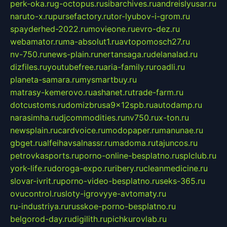
perk-oka.ru
g-octopus.ru
sibarchives.ru
andreislyusar.ru
naruto-x.ru
pursefactory.ru
tor-lyubov-i-grom.ru
spayderhed-2022.ru
movieone.ru
evro-dez.ru
webamator.ru
ma-absolut1.ru
avtopomosch27.ru
nv-750.ru
news-plain.ru
nertansaga.ru
delanalad.ru
dizfiles.ru
youtubefree.ru
aria-family.ru
roadli.ru
planeta-samara.ru
mysmartbuy.ru
matrasy-kemerovo.ru
ashanet.ru
trade-farm.ru
dotcustoms.ru
domizbrusa9x12spb.ru
autodamp.ru
narasimha.ru
djcommodities.ru
nv750.ru
x-ton.ru
newsplain.ru
cardvoice.ru
modopaper.ru
manunae.ru
gbget.ru
alfeihavsalnassr.ru
madoma.ru
tajuncos.ru
petrovkasports.ru
porno-online-besplatno.ru
splclub.ru
york-life.ru
doroga-expo.ru
ribery.ru
cleanmedicine.ru
slovar-ivrit.ru
porno-video-besplatno.ru
seks-365.ru
ovucontrol.ru
sloty-igrovyye-avtomaty.ru
ru-industriya.ru
russkoe-porno-besplatno.ru
belgorod-day.ru
digilith.ru
pichkurovlab.ru