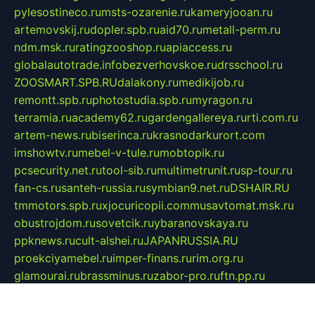
pylesostineco.ru
msts-ozarenie.ru
kameryjooan.ru
artemovskij.ru
dopler.spb.ru
aid70.ru
metall-perm.ru
ndm.msk.ru
ratingzooshop.ru
apiaccess.ru
globalautotrade.info
bezverhovskoe.ru
drsschool.ru
ZOOSMART.SPB.RU
dalakony.ru
medikijob.ru
remontt.spb.ru
photostudia.spb.ru
myragon.ru
terramia.ru
academy62.ru
gardengallereya.ru
rti.com.ru
artem-news.ru
biserinca.ru
krasnodarkurort.com
imshowtv.ru
mebel-v-tule.ru
mobtopik.ru
pcsecurity.net.ru
tool-sib.ru
multimetrunit.ru
sp-tour.ru
fan-cs.ru
santeh-russia.ru
symbian9.net.ru
DSHAIR.RU
tmmotors.spb.ru
xjocuricopii.com
musavtomat.msk.ru
obustrojdom.ru
sovetcik.ru
ybaranovskaya.ru
ppknews.ru
cult-alshei.ru
JAPANRUSSIA.RU
proekciyamebel.ru
imper-finans.ru
rim.org.ru
glamourai.ru
brassminus.ru
zabor-pro.ru
ftn.pp.ru
dorogoe58.ru
laimengpacker.ru
kuzova-zapchasti.ru
sageerp.ru
taxodrom.ru
dsrazvitie.ru
hardcity.net.ru