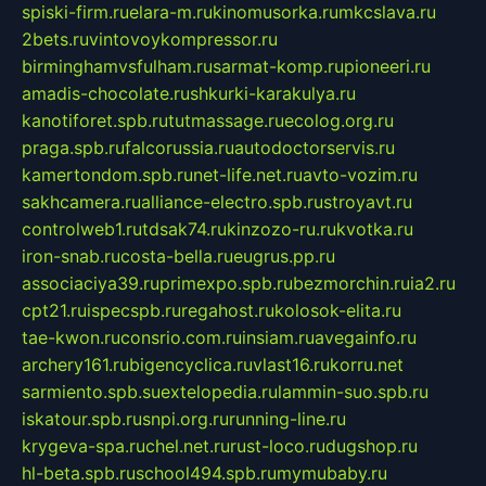
spiski-firm.ru
elara-m.ru
kinomusorka.ru
mkcslava.ru
2bets.ru
vintovoykompressor.ru
birminghamvsfulham.ru
sarmat-komp.ru
pioneeri.ru
amadis-chocolate.ru
shkurki-karakulya.ru
kanotiforet.spb.ru
tutmassage.ru
ecolog.org.ru
praga.spb.ru
falcorussia.ru
autodoctorservis.ru
kamertondom.spb.ru
net-life.net.ru
avto-vozim.ru
sakhcamera.ru
alliance-electro.spb.ru
stroyavt.ru
controlweb1.ru
tdsak74.ru
kinzozo-ru.ru
kvotka.ru
iron-snab.ru
costa-bella.ru
eugrus.pp.ru
associaciya39.ru
primexpo.spb.ru
bezmorchin.ru
ia2.ru
cpt21.ru
ispecspb.ru
regahost.ru
kolosok-elita.ru
tae-kwon.ru
consrio.com.ru
insiam.ru
avegainfo.ru
archery161.ru
bigencyclica.ru
vlast16.ru
korru.net
sarmiento.spb.su
extelopedia.ru
lammin-suo.spb.ru
iskatour.spb.ru
snpi.org.ru
running-line.ru
krygeva-spa.ru
chel.net.ru
rust-loco.ru
dugshop.ru
hl-beta.spb.ru
school494.spb.ru
mymubaby.ru