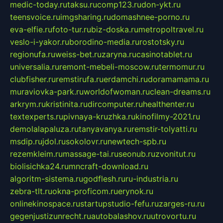
medic-today.ru
taksu.ru
comp123.ru
don-ykt.ru
teensvoice.ru
imgsharing.ru
domashnee-porno.ru
eva-elfie.ru
foto-tur.ru
biz-doska.ru
metropoltravel.ru
veslo-i-yakor.ru
borodino-media.ru
rostotsky.ru
regionufa.ru
weiss-bet.ru
zaryna.ru
casinotablet.ru
universalia.ru
remont-mebeli-moscow.ru
termomur.ru
clubfisher.ru
remstirufa.ru
erdamchi.ru
doramamama.ru
muraviovka-park.ru
worldofwoman.ru
clean-dreams.ru
arkrym.ru
kristinita.ru
dircomputer.ru
healthenter.ru
textexperts.ru
pivnaya-kruzhka.ru
kinofilmy-2021.ru
demolalapaluza.ru
tanyavanya.ru
remstir-tolyatti.ru
msdip.ru
jdol.ru
sokolovr.ru
newtech-spb.ru
rezemkleim.ru
massage-tai.ru
seonub.ru
zvonitut.ru
biolisichka24.ru
mncraft-download.ru
algoritm-sistema.ru
godflesh.ru
ru-industria.ru
zebra-tlt.ru
okna-proficom.ru
erynok.ru
onlinekinospace.ru
startupstudio-fefu.ru
zarges-ru.ru
gegenjustizunrecht.ru
autobalashov.ru
utrovortu.ru