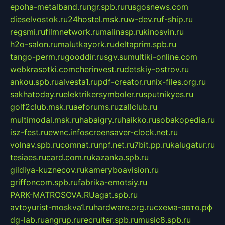
epoha-metalband.ru
ngr.spb.ru
rusgosnews.com
dieselvostok.ru
24hostel.msk.ru
w-dev.ru
f-ship.ru
regsmi.ru
filmnetwork.ru
malinasp.ru
kinosvin.ru
h2o-salon.ru
malutkayork.ru
deltaprim.spb.ru
tango-perm.ru
gooddir.ru
sgv.su
multiki-online.com
webkrasotki.com
cherinvest.ru
detskiy-ostrov.ru
ankou.spb.ru
alvesta1.ru
pdf-creator.ru
nix-files.org.ru
sakhatoday.ru
elektrikersymboler.ru
sputnikyes.ru
golf2club.msk.ru
aeforums.ru
zallclub.ru
multimodal.msk.ru
habaigry.ru
haikko.ru
sobakopedia.ru
isz-fest.ru
ewnc.info
screensaver-clock.net.ru
volnav.spb.ru
comnat.ru
npf.net.ru
7bit.pp.ru
kalugatur.ru
tesiaes.ru
card.com.ru
kazanka.spb.ru
gildiya-kuznecov.ru
kameryboavision.ru
griffoncom.spb.ru
fabrika-emotsiy.ru
PARK-MATROSOVA.RU
agat.spb.ru
avtoyurist-moskva1.ru
hardware.org.ru
схема-авто.рф
dg-lab.ru
angrup.ru
recruiter.spb.ru
music8.spb.ru