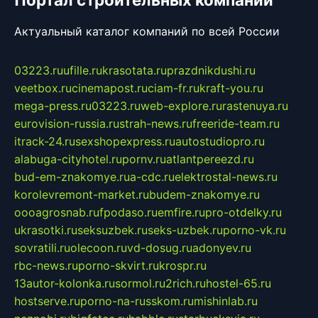
Актуальный каталог компаний по всей России
03223.ru
ufille.ru
krasotata.ru
prazdnikdushi.ru
veetbox.ru
cinemapost.ru
ciam-fr.ru
kraft-you.ru
mega-press.ru
03223.ru
web-explore.ru
rastenuya.ru
eurovision-russia.ru
strah-news.ru
freeride-team.ru
itrack-24.ru
sexshopexpress.ru
autostudiopro.ru
alabuga-cityhotel.ru
pornv.ru
atlantpereezd.ru
bud-em-znakomye.ru
a-cdc.ru
elektrostal-news.ru
korolevremont-market.ru
budem-znakomye.ru
oooagrosnab.ru
fpodaso.ru
emfire.ru
pro-otdelky.ru
ukrasotki.ru
seksuzbek.ru
seks-uzbek.ru
porno-vk.ru
sovratili.ru
olecoon.ru
vd-dosug.ru
adonyev.ru
rbc-news.ru
porno-skvirt.ru
krospr.ru
13autor-kolonka.ru
sormol.ru
2rich.ru
hostel-65.ru
hostserve.ru
porno-na-russkom.ru
mishinlab.ru