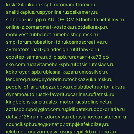
krsk124.ru
kubok.spb.ru
romanofforex.ru
analitikaplus.ru
spyonline.ru
zosikamery.ru
sloboda-ural.pp.ru
AUTO-COM.SU
hohota.net
alimy.ru
online-z.com
aromat-vostoka.ru
otdelkaexp.ru
mobilvest.ru
bbd.net.ru
mebelshop.msk.ru
smp-forum.ru
bastion-td.ru
kosmoscreative.ru
avrmotors.ru
art-galadesign.ru
tiffany-c.ru
ecostep-samara.ru
d-p.spb.ru
галактика73.рф
sko.com.ru
davitamebel-spb.ru
fotsis.ru
tesiaes.ru
kokoroyari.spb.ru
blesna-kazan.ru
mossilver.ru
lenderoq.ru
sergeydobrin.ru
tochkazvuka.msk.ru
people-of-art.ru
bezzubova.ru
clubtibet.ru
orior-aks.ru
dynamoauto.ru
szk-favorit.ru
carlines.ru
flatnsk.ru
kingbolenskaner.ru
alex-motor.ru
astroline.net.ru
act1.spb.ru
polyglot.com.ru
gidlipetsk.ru
ooo-driada.ru
detsad125.ru
mir-zdoroviya.ru
bruslanovo.ru
siterem.ru
council.spb.ru
лодкипатриот.рф
kafekolizey.ru
iclub.net.ru
gazon-easy.ru
sugarepilekb.ru
grinox.ru