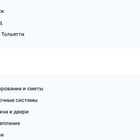
ск
д
 Тольятти
рование и сметы
лочные системы
кна и двери
тепление
ри