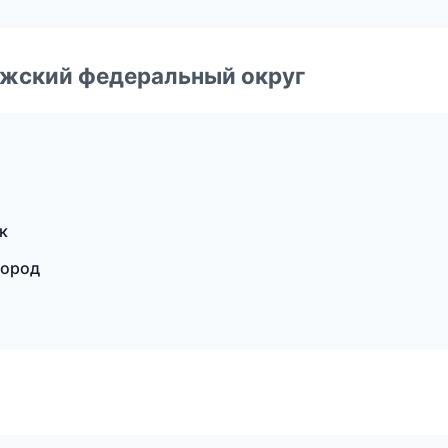
лжский федеральный округ
к
город