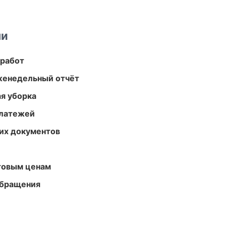
ми
 работ
женедельный отчёт
ая уборка
платежей
их документов
птовым ценам
обращения