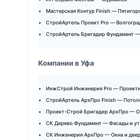
Мастерская Контур Finish — Пятигор
СтройАртель Проект Pro — Волгогра
СтройАртель Бригадир Фундамент —
Компании в Уфа
ИнжСтрой Инженерия Pro — Проекти
СтройАртель АрхПро Finish — Пото
Проект-Строй Бригадир АрхПро — О
СК Дерево Фундамент — Фасады и у
СК Инженерия АрхПро — Окна и две