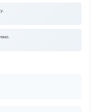
у.
уемо.