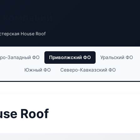
х компаний
стерская House Roof
ро-Западный ФО
Приволжский ФО
Уральский ФО
Южный ФО
Северо-Кавказский ФО
se Roof